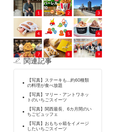
1
2
3
4
5
6
7
8
9
関連記事
【写真】ステーキも…約60種類
の料理が食べ放題
【写真】マリー・アントワネッ
トのいちごスイーツ
【写真】関西最長、6カ月間のい
ちごビュッフェ
【写真】おもちゃ箱をイメージ
したいちごスイーツ