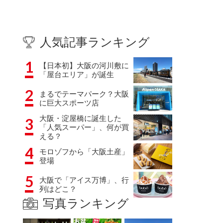
人気記事ランキング
1
【日本初】大阪の河川敷に
「屋台エリア」が誕生
2
まるでテーマパーク？大阪
に巨大スポーツ店
大阪・淀屋橋に誕生した
3
「人気スーパー」、何が買
える？
4
モロゾフから「大阪土産」
登場
5
大阪で「アイス万博」、行
列はどこ？
写真ランキング