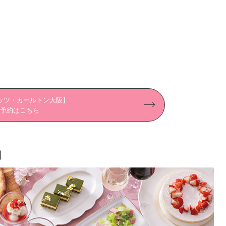
」
ッツ・カールトン大阪】
予約はこちら
］