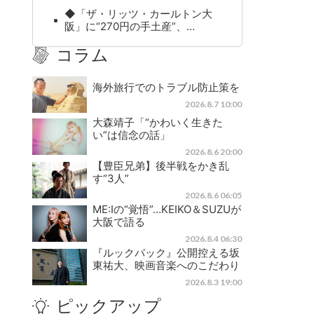
◆「ザ・リッツ・カールトン大
阪」に“270円の手土産”、…
コラム
海外旅行でのトラブル防止策を
2026.8.7 10:00
大森靖子「“かわいく生きた
い”は信念の話」
2026.8.6 20:00
【豊臣兄弟】後半戦をかき乱
す“3人”
2026.8.6 06:05
ME:Iの“覚悟”…KEIKO＆SUZUが
大阪で語る
2026.8.4 06:30
『ルックバック』公開控える坂
東祐大、映画音楽へのこだわり
2026.8.3 19:00
ピックアップ