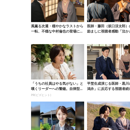
風薫る次週・穏やかなラストから
医師・藤田（坂口涼太郎）
一転、不穏な中村倫也の登場に視
励ましに視聴者感動「泣か
聴者期待「いよいよ登...
と思ってなかった」
「うちの社員はやる気がない」と
平埜生成演じる医師・黒川
嘆くリーダーへの警鐘。自律型組
潟弁」に反応する視聴者続
織をつくる前に外せな...
ッときた」
PR(ビズヒント)