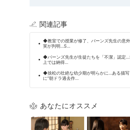
関連記事
◆教室での授業が修了、バーンズ先生の意
実が判明…S…
◆バーンズ先生が生徒たちを「不潔」認定…
上では納得…
◆捨松の壮絶な幼少期が明らかに…ある描写
に“朝ドラ過去作…
あなたにオススメ