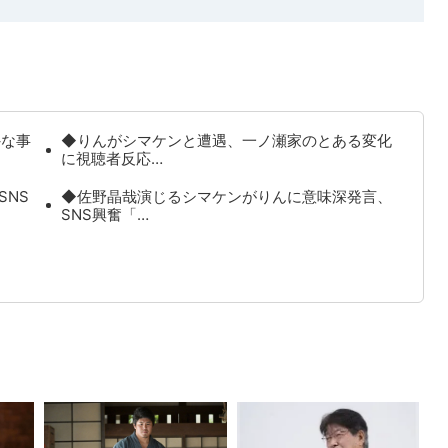
外な事
◆りんがシマケンと遭遇、一ノ瀬家のとある変化
に視聴者反応…
SNS
◆佐野晶哉演じるシマケンがりんに意味深発言、
SNS興奮「…