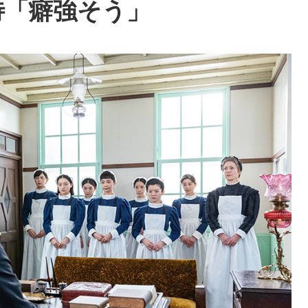
待「癖強そう」