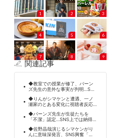
1
2
3
4
5
6
7
8
9
関連記事
◆教室での授業が修了、バーン
ズ先生の意外な事実が判明…S…
◆りんがシマケンと遭遇、一ノ
瀬家のとある変化に視聴者反応…
◆バーンズ先生が生徒たちを
「不潔」認定…SNS上では納得…
◆佐野晶哉演じるシマケンがり
んに意味深発言、SNS興奮「…