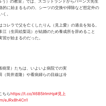
きゅう）の教室」では、スコットランドからバーンズ先生
格的に始まるものの、シーツの交換や掃除など想定外の
いく。
はコレラで父を亡くしたりん（見上愛）の過去を知る。
多江（生田絵梨花）が結婚のため養成所を辞めること
実習が始まるのだった。
坂樹里）たちは、いよいよ病院での実
田（筒井道隆）や看病婦らの目線は冷
こちら
https://t.co/X6B5IrImHp
#見上
com/eJRx8h4Cn1