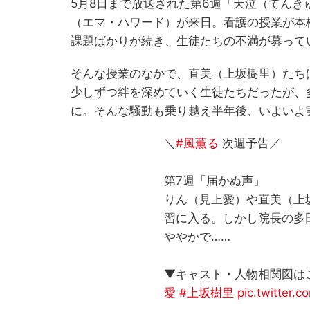
5月8日まで放送された第6週「天泣（てん
（エマ・ハワード）が来日。看護の授業が本
課題ばかりが続き、生徒たちの不満が募って
そんな授業のなかで、直美（上坂樹里）たち
少しずつ絆を深めていく生徒たちだったが、
に。そんな騒動も乗り越え半年後、いよいよ
＼
#風薫る
次週予告／
第7週「届かぬ声」
りん（見上愛）や直美（上
習に入る。しかし院長の多
ややかで……
▼キャスト・人物相関図は
愛
#上坂樹里
pic.twitter.