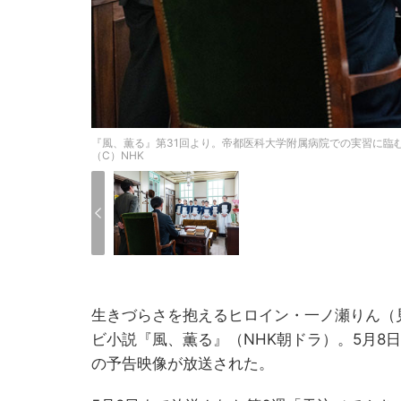
『風、薫る』第31回より。帝都医科大学附属病院での実習に臨
（C）NHK
生きづらさを抱えるヒロイン・一ノ瀬りん（
ビ小説『風、薫る』（NHK朝ドラ）。5月8
の予告映像が放送された。