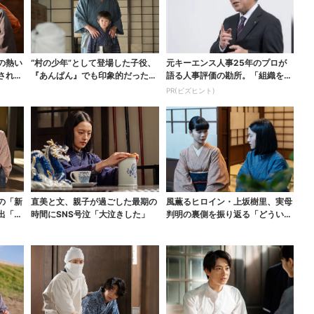
の熱い
“村の少年”として登場した子役、
元キーエンス人事25年のプロが
される
『あんぱん』でも印象的だった…
語る人事評価の勘所。「組織を腐
視聴者驚き「演技上...
らせるNG評価」とは...
PR(ビズヒント)
の「新
直美と文、親子が過ごした最期の
風薫るヒロイン・上坂樹里、実母
出「グ
時間にSNS号泣「大泣きした」
判明の裏側を振り返る「どういう
こと？って」