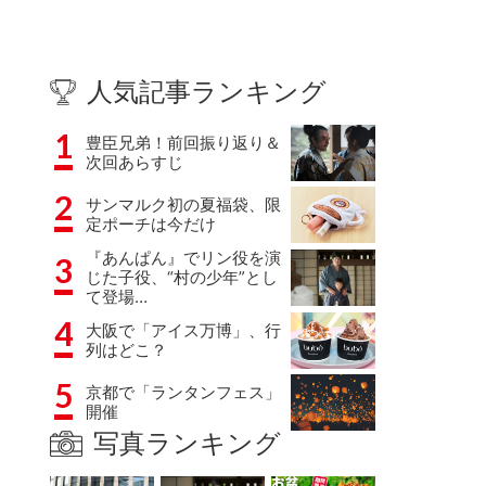
人気記事ランキング
1
豊臣兄弟！前回振り返り＆
次回あらすじ
2
サンマルク初の夏福袋、限
定ポーチは今だけ
『あんぱん』でリン役を演
3
じた子役、“村の少年”とし
て登場…
4
大阪で「アイス万博」、行
列はどこ？
5
京都で「ランタンフェス」
開催
写真ランキング