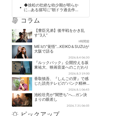
◆捨松の壮絶な幼少期が明らか
に…ある描写に“朝ドラ過去作…
コラム
【豊臣兄弟】後半戦をかき乱
す“3人”
9時間前
ME:Iの“覚悟”…KEIKO＆SUZUが
大阪で語る
2026.8.4 06:30
『ルックバック』公開控える坂
東祐大、映画音楽へのこだわり
2026.8.3 19:00
香取慎吾、『しんごの芽』で感
じた読売テレビの“パンク精神…
2026.8.1 06:45
池松壮亮が“闇堕ち”へ…ガン決
まりの眼差し
2026.7.31 06:05
ピックアップ