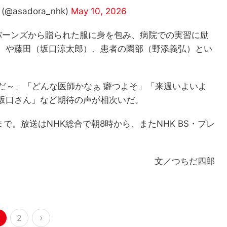
asadora_nhk)
May 10, 2026
バーンズから贈られた服に身を包み、病院での実習に励
）や藤田（坂口涼太郎）、患者の園部（野添義弘）とい
だ～」「どんな医師かなぁ 癖つよそ」「来週いよいよ
坂口さん」など期待の声が相次いだ。
まで。放送はNHK総合で朝8時から、またNHK BS・プレ
文／つちだ四郎
›
2