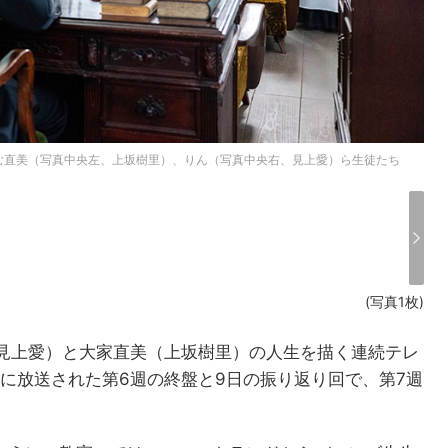
む直美（写真中央左、上坂樹里）、りん（写真中央右、見上愛）ら生徒たち
(写真1枚)
見上愛）と大家直美（上坂樹里）の人生を描く連続テレ
日に放送された第6週の終盤と9日の振り返り回で、第7週