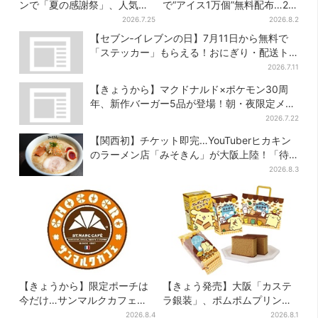
ンで「夏の感謝祭」、人気の
で“アイス1万個”無料配布…2日
定食4品がお得に
間限定で、ロッテの人気商品
2026.7.25
2026.8.2
もらえる
【セブン‐イレブンの日】7月11日から無料で
「ステッカー」もらえる！おにぎり・配送ト
ラックなど全4種…店頭で先着100枚
2026.7.11
【きょうから】マクドナルド×ポケモン30周
年、新作バーガー5品が登場！朝・夜限定メニ
ューも
2026.7.22
【関西初】チケット即完…YouTuberヒカキン
のラーメン店「みそきん」が大阪上陸！「待
ってました」と話題
2026.8.3
【きょうから】限定ポーチは
【きょう発売】大阪「カステ
今だけ…サンマルクカフェ初
ラ銀装」、ポムポムプリンと
の「夏福袋」、実質無料でレ
初コラボ 紙袋まで限定デザ
2026.8.4
2026.8.1