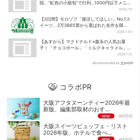
陸、“虹色の小籠包”で行列…1000円以下メニ
ューが充実
2026.7.9
【3日間】モロゾフ「復活してほしい」No.1ス
イーツ、2万3865票から選ばれた名作を限定
販売
2026.7.30
【あすから】マクドナルド×森永の人気お菓
子！「チョコボール」「ミルクキャラメル」
があのスイーツに変身…6年ぶり復活シェイク
2026.7.14
も
Recommended by
コラボPR
大阪アフタヌーンティー2026年最
新版、編集部取材のおす…
NEW
4時間前
大阪スイーツビュッフェ・リスト
2026年版、ホテルで食べ…
NEW
4時間前