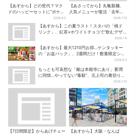
【あすから】どの世代？マク
【あさってから】丸亀製麺、
ドのハッピーセットに“ポケモ
人気メニューが復活「去年め
ンおもちゃ”、歴代30匹に「懐
っちゃハマった」「待ってた
2026.8.5
2026.7.19
かしい」と喜びの声
よ！」「夏の救世主」
【あすから】この夏ラスト！スタバの「桃ド
リンク」、紅茶×ホワイトチョコで“飲むデザ
ート”に
2026.7.9
【あすから】最大1210円お得…ケンタッキー
の「お盆パック」、2週間だけ！数量限定シー
ル付き
2026.8.3
もっとも可哀想な「敵は本能寺にあり」要潤
に同情…やってない“毒殺”、元上司の裏切り
【豊臣兄弟】
2026.7.15
【7日間限定】からあげチェー
【あすから】大阪・なんば