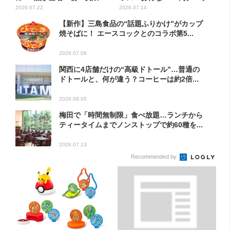
定...
2026.07.22
2026.07.14
【新作】三島食品の“話題ふりかけ”がカップ
焼そばに！ エースコックとのコラボ第5...
2026.07.08
関西に4店舗だけの“高級ドトール”…普通の
ドトールと、何が違う？コーヒーは約2倍...
2026.08.05
梅田で「時間無制限」食べ放題…ランチから
ティータイムまでノンストップで約60種を...
2026.07.13
Recommended by