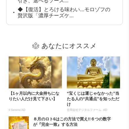
引き、選べるソース…
◆【復活】とろける味わい…モロゾフの
贅沢版「濃厚チーズケ…
あなたにオススメ
【1ヶ月以内に大金持ちにな
“宝くじは運じゃなかった”当
りたい人だけ見て下さい】
たる人の“共通点”を知っただ
け
Il Sereno AD
合同会社デジタルファーム AD
８月のロト6はこの方法で買え!!６つの数字
が『完全一致』する方法