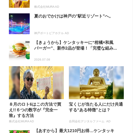
株式会社MURA AD
夏のおでかけは神戸の”駅近リゾート”へ。
神戸ポートピアホテル AD
【きょうから】ケンタッキーに“柑橘×和風
バーガー”、新作2品が登場！「完璧な組み...
2026.07.08
８月のロト6はこの方法で買
宝くじが当たる人にだけ共通
え!!６つの数字が『完全一
する“ある特徴”とは？
致』する方法
株式会社MURA AD
合同会社デジタルファーム AD
【あすから】最大1210円お得…ケンタッキ