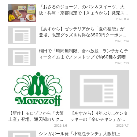
アグッズが手に入る
インに
「おさるのジョージ」のパン＆スイーツ、大
阪・兵庫・京都限定で【きょうから】発売ス
タート
2026.8.4
【あすから】ゼッテリアから「夏の福袋」が
登場、限定グッズ＆お得な3500円クーポン付
き
2026.7.14
梅田で「時間無制限」食べ放題…ランチからテ
ィータイムまでノンストップで約60種を満喫
2026.7.13
【新作】モロゾフから「大阪
【あすから】4年ぶり…ケンタ
土産」登場、通天閣のサクサ
ッキーの「辛いチキン」が復
クスイーツ 6カ所で順次発売
活！2種が数量限定で、ポテチ
2026.8.6
2026.7.7
とのコラボも
シンガポール発「小籠包ランチ」大阪初上