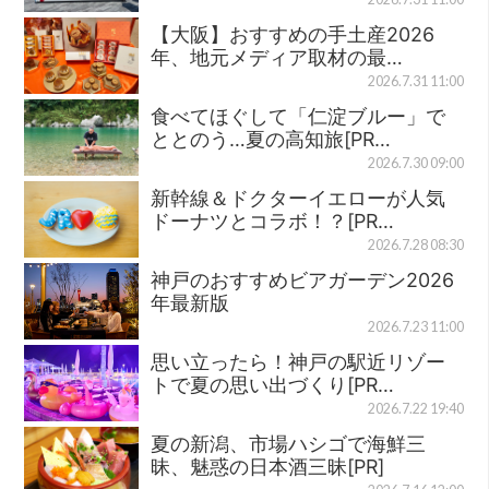
【大阪】おすすめの手土産2026
年、地元メディア取材の最…
2026.7.31 11:00
食べてほぐして「仁淀ブルー」で
ととのう…夏の高知旅[PR…
2026.7.30 09:00
新幹線＆ドクターイエローが人気
ドーナツとコラボ！？[PR…
2026.7.28 08:30
神戸のおすすめビアガーデン2026
年最新版
2026.7.23 11:00
思い立ったら！神戸の駅近リゾー
トで夏の思い出づくり[PR…
2026.7.22 19:40
夏の新潟、市場ハシゴで海鮮三
昧、魅惑の日本酒三昧[PR]