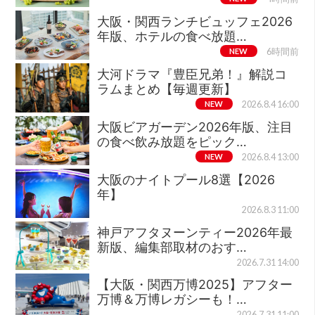
大阪・関西ランチビュッフェ2026
年版、ホテルの食べ放題…
NEW
6時間前
大河ドラマ『豊臣兄弟！』解説コ
ラムまとめ【毎週更新】
NEW
2026.8.4 16:00
大阪ビアガーデン2026年版、注目
の食べ飲み放題をピック…
NEW
2026.8.4 13:00
大阪のナイトプール8選【2026
年】
2026.8.3 11:00
神戸アフタヌーンティー2026年最
新版、編集部取材のおす…
2026.7.31 14:00
【大阪・関西万博2025】アフター
万博＆万博レガシーも！…
2026.7.31 11:00