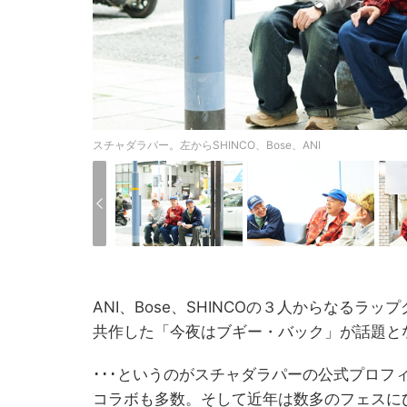
スチャダラパー。左からSHINCO、Bose、ANI
ANI、Bose、SHINCOの３人からなるラッ
共作した「今夜はブギー・バック」が話題と
･･･というのがスチャダラパーの公式プロフ
コラボも多数。そして近年は数多のフェスに