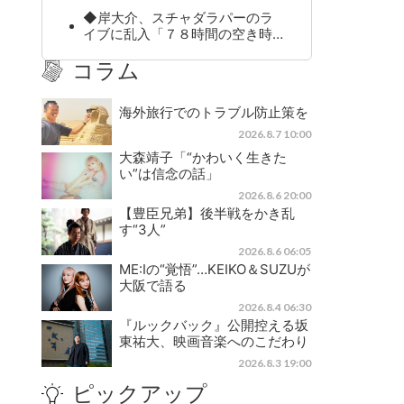
◆岸大介、スチャダラパーのラ
イブに乱入「７８時間の空き時…
コラム
海外旅行でのトラブル防止策を
2026.8.7 10:00
大森靖子「“かわいく生きた
い”は信念の話」
2026.8.6 20:00
【豊臣兄弟】後半戦をかき乱
す“3人”
2026.8.6 06:05
ME:Iの“覚悟”…KEIKO＆SUZUが
大阪で語る
2026.8.4 06:30
『ルックバック』公開控える坂
東祐大、映画音楽へのこだわり
2026.8.3 19:00
ピックアップ