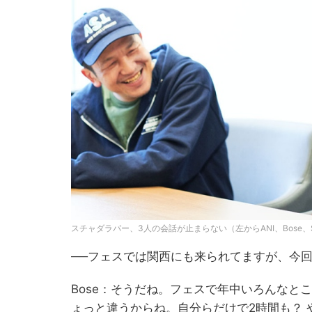
スチャダラパー、3人の会話が止まらない（左からANI、Bose、S
──フェスでは関西にも来られてますが、今
Bose：そうだね。フェスで年中いろんなと
ょっと違うからね。自分らだけで2時間も？ 