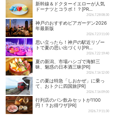
新幹線＆ドクターイエローが人気
ドーナツとコラボ！？[PR…
2026.7.28 08:30
神戸のおすすめビアガーデン2026
年最新版
2026.7.23 11:00
思い立ったら！神戸の駅近リゾー
トで夏の思い出づくり[PR…
2026.7.22 19:40
夏の新潟、市場ハシゴで海鮮三
昧、魅惑の日本酒三昧[PR]
2026.7.16 12:00
この夏は特急「しおかぜ」に乗っ
て、おトクに四国旅[PR]
2026.7.16 09:00
行列店のパン飲みセットが1100
円！？お得ワザ[PR]
2026.7.9 11:30