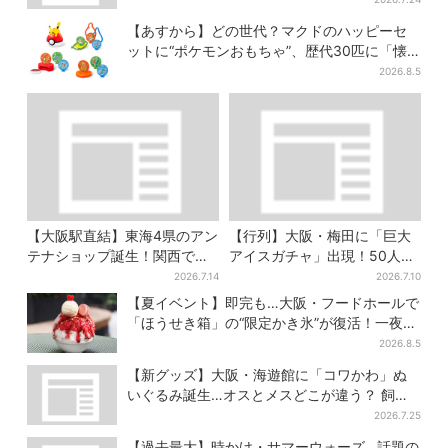
【あすから】どの世代？マクドのハッピーセ
ットに“ポケモンおもちゃ”、歴代30匹に「懐
かしい」と喜びの声
2026.8.5
【大阪駅直結】東海4県のアン
【行列】大阪・梅田に「巨大
テナショップ誕生！関西では
アイスガチャ」出現！50人以
ここでしか買えない限定グル
上が列…初日は即終了、残る
2026.7.14
2026.7.10
メも
開催日は？
【夏イベント】即完も…大阪・フードホールで
「ほうせき箱」の“限定かき氷”が復活！一夜限
りの盆踊りも
2026.8.5
【新グッズ】大阪・海遊館に「コワかわ」ぬ
いぐるみ誕生…オスとメスどこが違う？ 飼育
員監修でリアルに再現
2026.7.25
【過去最大】時かけ・サマーウォーズ…話題の