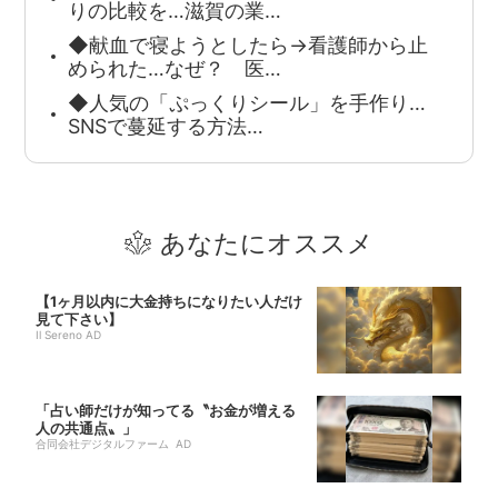
りの比較を…滋賀の業…
◆献血で寝ようとしたら→看護師から止
められた…なぜ？ 医…
◆人気の「ぷっくりシール」を手作り…
SNSで蔓延する方法…
あなたにオススメ
【1ヶ月以内に大金持ちになりたい人だけ
見て下さい】
Il Sereno AD
「占い師だけが知ってる〝お金が増える
人の共通点〟」
合同会社デジタルファーム AD