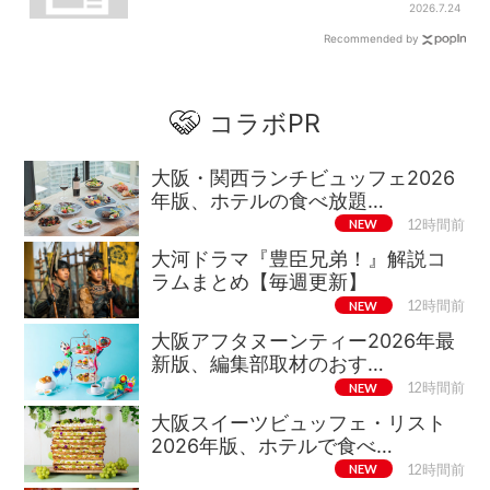
だけのグッズも
2026.7.24
Recommended by
コラボPR
大阪・関西ランチビュッフェ2026
年版、ホテルの食べ放題…
NEW
12時間前
大河ドラマ『豊臣兄弟！』解説コ
ラムまとめ【毎週更新】
NEW
12時間前
大阪アフタヌーンティー2026年最
新版、編集部取材のおす…
NEW
12時間前
大阪スイーツビュッフェ・リスト
2026年版、ホテルで食べ…
NEW
12時間前