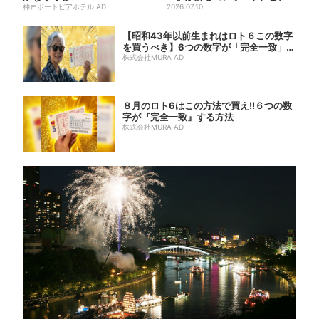
神戸ポートピアホテル AD
ノを弾く姿を間近で…“涙腺が
2026.07.10
崩...
【昭和43年以前生まれはロト６この数字
を買うべき】6つの数字が「完全一致」す
る方...
株式会社MURA AD
８月のロト6はこの方法で買え!!６つの数
字が『完全一致』する方法
株式会社MURA AD