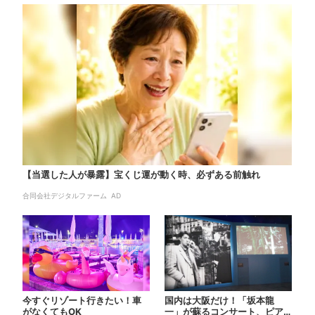
【当選した人が暴露】宝くじ運が動く時、必ずある前触れ
合同会社デジタルファーム AD
今すぐリゾート行きたい！車
国内は大阪だけ！「坂本龍
がなくてもOK
一」が蘇るコンサート、ピア