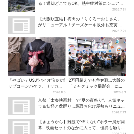
る！返却どこでもOK、熱中症対策にシェアサ
ービス拡大
2026.7.31
【大阪駅直結】梅田の「りくろーおじさん」
がリニューアル！チーズケーキ以外も充実…並
ばず買える「ロッカー」も設置
2026.7.21
「やばい」USJ“バイオ”初のポ
2万円超えでも争奪戦…大阪の
ップコーンバケツ、リッカー
「ミャクミャク撮影会」に全
が背中に張りつく衝撃デザイ
国からファン集結、参加者に
2026.8.5
2026.8.3
ンに騒然…フレーバーにも反
聞いた「それでも会いたい理
京都「太秦映画村」で“夏の夜祭り”、人気キャ
応
由」
ラ＆妖怪と盆踊り…最恐お化け屋敷もリニュー
アル
2026.7.23
【きょうから】難波で“怖くない”ホラー展が開
幕…映画セットのなかに入って、怪異も触り放
題！？
2026.7.24