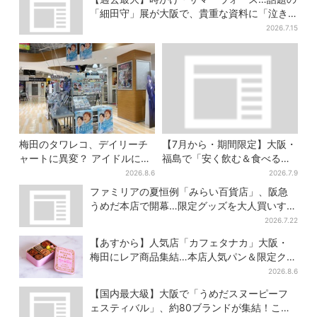
「細田守」展が大阪で、貴重な資料に「泣き
そうになった」
2026.7.15
梅田のタワレコ、デイリーチ
【7月から・期間限定】大阪・
ャートに異変？ アイドルに混
福島で「安く飲む＆食べる」
じり“マユリカ”が1位に…お笑
お得ワザ → 行列店のパン飲み
2026.8.6
2026.7.9
いが強すぎる理由とは
セット1100円など……人気店
ファミリアの夏恒例「みらい百貨店」、阪急
から4選
うめだ本店で開幕…限定グッズを大人買いする
人続出
2026.7.22
【あすから】人気店「カフェタナカ」大阪・
梅田にレア商品集結…本店人気パン＆限定クッ
キー缶も！ 7日間の夏イベント
2026.8.6
【国内最大級】大阪で「うめだスヌーピーフ
ェスティバル」、約80ブランドが集結！ここ