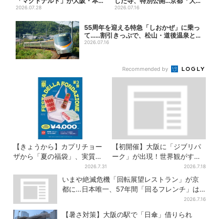
「マクドナルド」が大阪・本
した寺、特別公開…京都「大徳
町に帰ってくる！駅から徒歩...
2026.07.28
寺」3年ぶりの“レア寺院...
2026.07.16
55周年を迎える特急「しおかぜ」に乗っ
て……割引きっぷで、松山・道後温泉と南
予を...
2026.07.16
Recommended by
【きょうから】カプリチョー
【初開催】大阪に「ジブリパ
ザから「夏の福袋」、実質無
ーク」が出現！世界観がすご
料…？値段以上の食事券＆限
い…細かな仕掛け＆巨大フォ
2026.7.31
2026.7.18
定アイテム付き
トスポットに注目
いまや絶滅危機「回転展望レストラン」が京
都に…日本唯一、57年間「回るフレンチ」は
絶景ランチの穴場
2026.7.16
【暑さ対策】大阪の駅で「日傘」借りられ