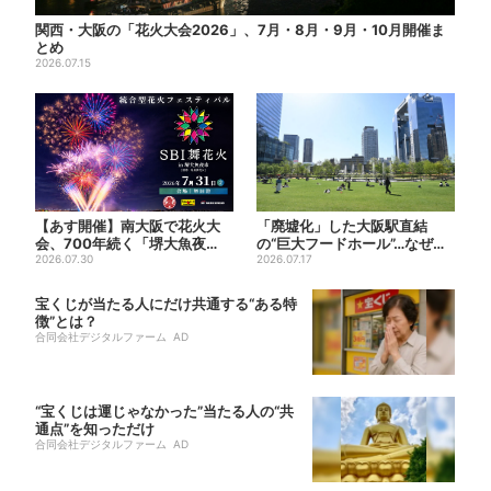
関西・大阪の「花火大会2026」、7月・8月・9月・10月開催ま
とめ
2026.07.15
【あす開催】南大阪で花火大
「廃墟化」した大阪駅直結
会、700年続く「堺大魚夜
の“巨大フードホール”…なぜ？
市」のフィナーレ飾る…有料
2026.07.30
実は、梅田ランチ＆カフェ...
2026.07.17
エ...
宝くじが当たる人にだけ共通する“ある特
徴”とは？
合同会社デジタルファーム AD
“宝くじは運じゃなかった”当たる人の“共
通点”を知っただけ
合同会社デジタルファーム AD