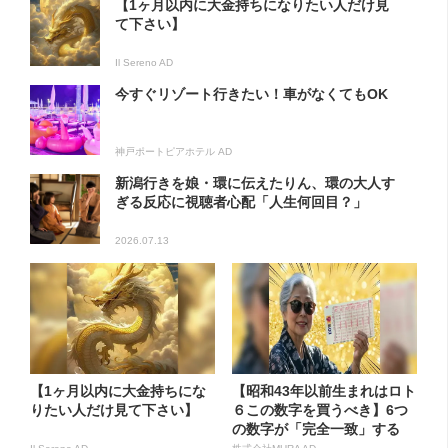
【1ヶ月以内に大金持ちになりたい人だけ見
て下さい】
Il Sereno AD
今すぐリゾート行きたい！車がなくてもOK
神戸ポートピアホテル AD
新潟行きを娘・環に伝えたりん、環の大人す
ぎる反応に視聴者心配「人生何回目？」
2026.07.13
【1ヶ月以内に大金持ちにな
【昭和43年以前生まれはロト
りたい人だけ見て下さい】
６この数字を買うべき】6つ
の数字が「完全一致」する