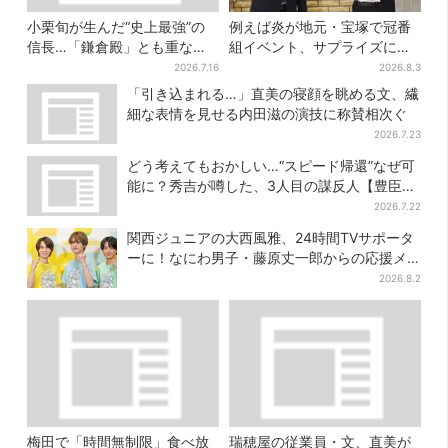
小栗旬が生んだ“史上最強”の
例えば炎が地元・宝塚で冠番
信長…「鎌倉殿」とも重な
組イベント、サプライズに会
る、にじむ悲しみが“名人
場騒然「まさか本人が出てく
2026.7.16
2026.8.3
芸”【豊臣兄弟】
るとは…」
「引き込まれる…」直美の寝顔を眺める文、繊
細な表情を見せる内田滋の演技に称賛相次ぐ
2026.7.23
どう考えてもおかしい…“スピード帰還”なぜ可
能に？秀吉が噂した、3人目の謀反人【豊臣兄
弟】
2026.7.22
関西ジュニアの大西風雅、24時間TVサポータ
ーに！なにわ男子・藤原丈一郎からの応援メ
ッセージを告白
2026.8.2
梅田で「時間無制限」食べ放
瑞穂屋の従業員・文、直美が