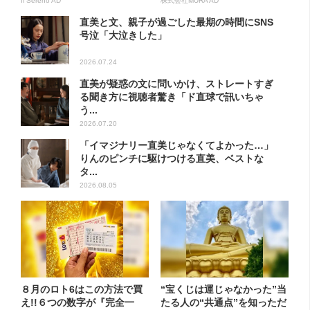
方...
Il Sereno AD
株式会社MURA AD
直美と文、親子が過ごした最期の時間にSNS
号泣「大泣きした」
2026.07.24
直美が疑惑の文に問いかけ、ストレートすぎ
る聞き方に視聴者驚き「ド直球で訊いちゃ
う...
2026.07.20
「イマジナリー直美じゃなくてよかった…」
りんのピンチに駆けつける直美、ベストな
タ...
2026.08.05
８月のロト6はこの方法で買
“宝くじは運じゃなかった”当
え!!６つの数字が『完全一
たる人の“共通点”を知っただ