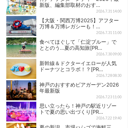
新版、編集部取材のおす…
2026.7.31 14:00
【大阪・関西万博2025】アフター
万博＆万博レガシーも！…
2026.7.31 11:00
食べてほぐして「仁淀ブルー」で
ととのう…夏の高知旅[PR…
2026.7.30 09:00
新幹線＆ドクターイエローが人気
ドーナツとコラボ！？[PR…
2026.7.28 08:30
神戸のおすすめビアガーデン2026
年最新版
2026.7.23 11:00
思い立ったら！神戸の駅近リゾー
トで夏の思い出づくり[PR…
2026.7.22 19:40
夏の新潟、市場ハシゴで海鮮三