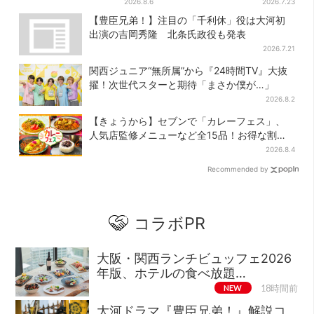
ちゃんが…」朝ドラ視聴者し
踊り…最恐お化け屋敷もリニ
2026.8.6
2026.7.23
みじみ
ューアル
【豊臣兄弟！】注目の「千利休」役は大河初
出演の吉岡秀隆 北条氏政役も発表
2026.7.21
関西ジュニア“無所属”から『24時間TV』大抜
擢！次世代スターと期待「まさか僕が…」
2026.8.2
【きょうから】セブンで「カレーフェス」、
人気店監修メニューなど全15品！お得な割引
キャンペーンは2週間だけ
2026.8.4
Recommended by
コラボPR
大阪・関西ランチビュッフェ2026
年版、ホテルの食べ放題…
NEW
18時間前
大河ドラマ『豊臣兄弟！』解説コ