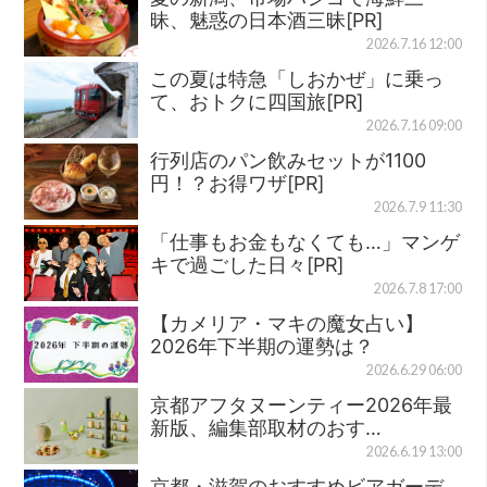
昧、魅惑の日本酒三昧[PR]
2026.7.16 12:00
この夏は特急「しおかぜ」に乗っ
て、おトクに四国旅[PR]
2026.7.16 09:00
行列店のパン飲みセットが1100
円！？お得ワザ[PR]
2026.7.9 11:30
「仕事もお金もなくても…」マンゲ
キで過ごした日々[PR]
2026.7.8 17:00
【カメリア・マキの魔女占い】
2026年下半期の運勢は？
2026.6.29 06:00
京都アフタヌーンティー2026年最
新版、編集部取材のおす…
2026.6.19 13:00
京都・滋賀のおすすめビアガーデ