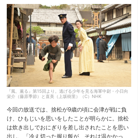
『風、薫る』第15回より。逃げる少年を見る海軍中尉・小日向
栄介（藤原季節）と直美（上坂樹里）（C）NHK
今回の放送では、捨松が9歳の頃に会津が戦に負
け、ひもじいを思いをしたことが明らかに。捨松
は炊き出しでおにぎりを差し出されたことを思い
出し、「冷え切った握り飯が、それは温かかっ