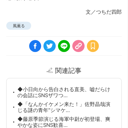
文／つちだ四郎
風薫る
関連記事
◆小日向から告白される直美、嘘だらけ
の会話にSNSザワつ…
◆「なんかイケメン来た！」佐野晶哉演
じる謎の青年“シマケ…
◆藤原季節演じる海軍中尉が初登場、爽
やかな姿にSNS歓喜…