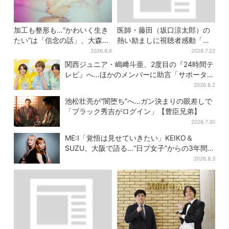
加工も整形も…“かわいく生き
医師・藤田（坂口涼太郎）の
たい”は「信念の話」、大森靖
熱い励ましに視聴者感動「泣
子が新作に込めた思い
かされると思ってなかった」
2026.8.6
2026.7.22
関西ジュニア・嶋﨑斗亜、2度目の『24時間テ
レビ』へ…ほかのメンバーに助言「サポーター
たるもの」
2026.8.2
池松壮亮が“闇堕ち”へ…ガン決まりの眼差しで
「ブラック秀吉がログイン」【豊臣兄弟】
2026.7.30
ME:I「覚悟は見せていきたい」KEIKO＆
SUZU、大阪で語る…“日プ女子”からの3年間
と、7人で目指す夢
2026.8.3