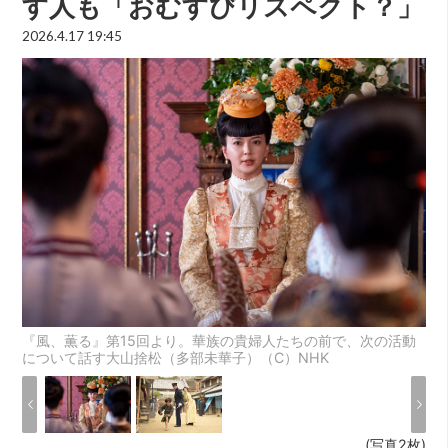
す人も「おむすびリスペクト？」
2026.4.17 19:45
『風、薫る』第15回より。華族の貴婦人たちの前で、次の活動
について話す大山捨松（多部未華子）（C）NHK
(写真2枚)