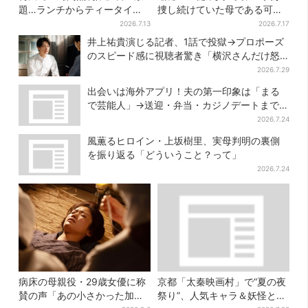
題…ランチからティータイム
捜し続けていた母である可能
までノンストップで約60種を
性が浮上？ SNS驚き「灯台下
2026.7.13
2026.7.17
満喫
暗しすぎる」
井上祐貴演じる記者、1話で投獄→プロポーズ
のスピード感に視聴者驚き「横沢さんだけ怒
涛すぎる」
2026.7.29
出会いは海外アプリ！夫の第一印象は「まる
で芸能人」→送迎・弁当・カジノデートまで…
結婚前に尽くしまくり
2026.7.24
風薫るヒロイン・上坂樹里、実母判明の裏側
を振り返る「どういうこと？って」
2026.7.24
病床の母親役・29歳女優に称
京都「太秦映画村」で“夏の夜
賛の声「あの小さかった加恋
祭り”、人気キャラ＆妖怪と盆