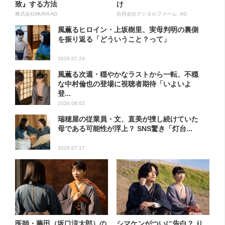
致』する方法
け
株式会社MURA AD
合同会社デジタルファーム AD
風薫るヒロイン・上坂樹里、実母判明の裏側
を振り返る「どういうこと？って」
2026.07.24
風薫る次週・穏やかなラストから一転、不穏
な中村倫也の登場に視聴者期待「いよいよ
登...
2026.08.02
瑞穂屋の従業員・文、直美が捜し続けていた
母である可能性が浮上？ SNS驚き「灯台...
2026.07.17
医師・藤田（坂口涼太郎）の
シマケンがついに告白？ り