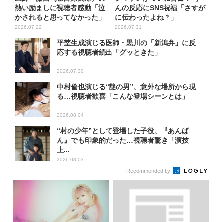
熱い励ましに視聴者感動「泣
んの反応にSNS祝福「さすが
かされると思ってなかった」
に伝わったよね？」
2026.07.22
2026.07.31
平埜生成演じる医師・黒川の「新潟弁」に反
応する視聴者続出「グッときた」
2026.07.30
中村倫也演じる“謎の男”、意外な場所から現
る…視聴者歓喜「こんな登場シーンとは」
2026.08.04
“村の少年”として登場した子役、『あんぱ
ん』でも印象的だった…視聴者驚き「演技
上...
2026.08.03
Recommended by