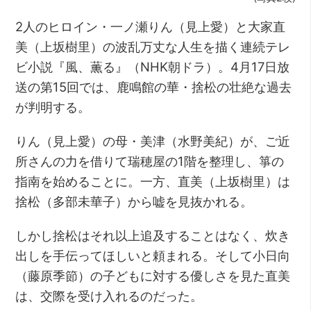
2人のヒロイン・一ノ瀬りん（見上愛）と大家直
美（上坂樹里）の波乱万丈な人生を描く連続テレ
ビ小説『風、薫る』（NHK朝ドラ）。4月17日放
送の第15回では、鹿鳴館の華・捨松の壮絶な過去
が判明する。
りん（見上愛）の母・美津（水野美紀）が、ご近
所さんの力を借りて瑞穂屋の1階を整理し、箏の
指南を始めることに。一方、直美（上坂樹里）は
捨松（多部未華子）から嘘を見抜かれる。
しかし捨松はそれ以上追及することはなく、炊き
出しを手伝ってほしいと頼まれる。そして小日向
（藤原季節）の子どもに対する優しさを見た直美
は、交際を受け入れるのだった。