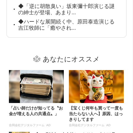
◆「逆に胡散臭い」坂東彌十郎演じる謎
の紳士が登場、あまり…
◆ハードな展開続く中、原田泰造演じる
吉江牧師に「癒やされ…
あなたにオススメ
「占い師だけが知ってる〝お
【宝くじ何年も買って一度も
金が増える人の共通点〟」
当たらない人へ】原因、はっ
きりしてます
合同会社デジタルファーム AD
合同会社デジタルファーム AD