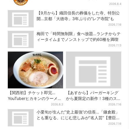
ッズが手に入る
2026.8.4
【9月から】織田信長の葬儀をした寺、特別公
開…京都「大徳寺」3年ぶりの“レア寺院”も
2026.7.16
梅田で「時間無制限」食べ放題…ランチからテ
ィータイムまでノンストップで約60種を満喫
2026.7.13
【関西初】チケット即完…
【あすから】バーガーキング
YouTuberヒカキンのラーメン
から夏限定の新作！3種のステ
店「みそきん」が大阪上陸！
ーキワッパー「暑さ乗り切れ
2026.8.3
2026.7.16
「待ってました」と話題
そう」と話題に
小栗旬が生んだ“史上最強”の信長…「鎌倉殿」
とも重なる、にじむ悲しみが“名人芸”【豊臣兄
弟】
2026.7.16