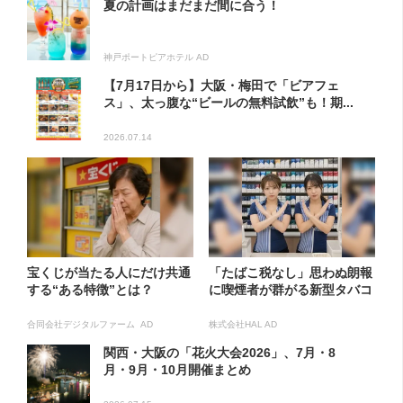
夏の計画はまだまだ間に合う！
神戸ポートピアホテル AD
【7月17日から】大阪・梅田で「ビアフェ
ス」、太っ腹な“ビールの無料試飲”も！期...
2026.07.14
宝くじが当たる人にだけ共通
「たばこ税なし」思わぬ朗報
する“ある特徴”とは？
に喫煙者が群がる新型タバコ
合同会社デジタルファーム AD
株式会社HAL AD
関西・大阪の「花火大会2026」、7月・8
月・9月・10月開催まとめ