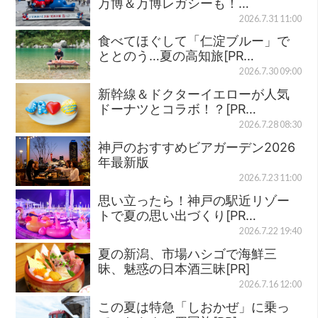
万博＆万博レガシーも！…
2026.7.31 11:00
食べてほぐして「仁淀ブルー」で
ととのう…夏の高知旅[PR…
2026.7.30 09:00
新幹線＆ドクターイエローが人気
ドーナツとコラボ！？[PR…
2026.7.28 08:30
神戸のおすすめビアガーデン2026
年最新版
2026.7.23 11:00
思い立ったら！神戸の駅近リゾー
トで夏の思い出づくり[PR…
2026.7.22 19:40
夏の新潟、市場ハシゴで海鮮三
昧、魅惑の日本酒三昧[PR]
2026.7.16 12:00
この夏は特急「しおかぜ」に乗っ