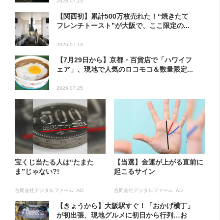
2026.07.15
【関西初】累計500万枚売れた！“焼きたて
フレンチトースト”が大阪で、ここ限定の...
2026.07.13
【7月29日から】京都・百貨店で「ハワイフ
ェア」、現地で人気のロコモコ＆数量限定...
2026.07.25
宝くじ当たる人は“たまた
【当選】金運が上がる直前に
ま”じゃない?!
起こるサイン
合同会社デジタルファーム AD
合同会社デジタルファーム AD
【きょうから】大阪駅すぐ！「おかげ横丁」
が初出張、現地グルメに初日から行列…お