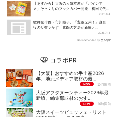
【あすから】大阪の人気本屋が「パインア
メ」そっくりのブックカバー開発、梅田で先
行販売
2026.8.4
歌舞伎俳優・市川團子、『豊臣兄弟！』森乱
役の反響明かす「素顔の芝居が新鮮と…」
2026.7.13
Recommended by
コラボPR
【大阪】おすすめの手土産2026
年、地元メディア取材の最…
NEW
15時間前
大阪アフタヌーンティー2026年最
新版、編集部取材のおす…
NEW
16時間前
大阪スイーツビュッフェ・リスト