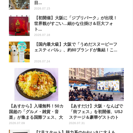
目...
2026.07.15
【初開催】大阪に「ジブリパーク」が出現！
世界観がすごい…細かな仕掛け＆巨大フォ
ト...
2026.07.18
【国内最大級】大阪で「うめだスヌーピーフ
ェスティバル」、約80ブランドが集結！こ...
2026.07.24
【あすから】入場無料！50カ
【あすだけ】大阪・なんばで
国超の「グルメ・雑貨・音
「街フェス」を初開催、USJ
楽」が集まる国際フェス、大
ステージ＆豪華ゲストのト
阪...
ー...
2026.07.09
2026.07.31
【7月スタート】脱力系のかわいさに大人も