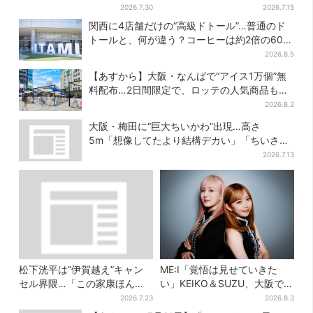
ご×チーズケーキ”「待ってま
さわ餅」販売スタート 関西8
2026.7.30
2026.7.15
した」とSNSで大歓喜
カ所でも買える
関西に4店舗だけの“高級ドトール”…普通のド
トールと、何が違う？コーヒーは約2倍の600
円
2026.8.5
【あすから】大阪・なんばで“アイス1万個”無
料配布…2日間限定で、ロッテの人気商品もら
える
2026.8.2
大阪・梅田に“巨大ちいかわ”出現…高さ
5m「想像してたより結構デカい」「ちいさ…
くはない」
2026.7.13
松下洸平は“伊賀越え”キャン
ME:I「覚悟は見せていきた
セル界隈…「この家康ほんと
い」KEIKO＆SUZU、大阪で語
憎たらしいな」【豊臣兄弟】
る…“日プ女子”からの3年間
2026.7.23
2026.8.3
と、7人で目指す夢