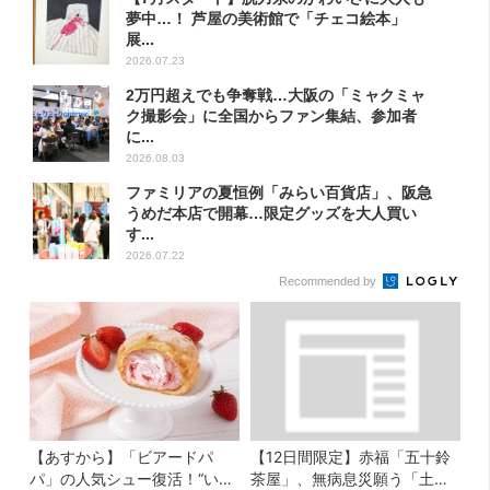
夢中…！ 芦屋の美術館で「チェコ絵本」
展...
2026.07.23
2万円超えでも争奪戦…大阪の「ミャクミャ
ク撮影会」に全国からファン集結、参加者
に...
2026.08.03
ファミリアの夏恒例「みらい百貨店」、阪急
うめだ本店で開幕…限定グッズを大人買い
す...
2026.07.22
Recommended by
【あすから】「ビアードパ
【12日間限定】赤福「五十鈴
パ」の人気シュー復活！“いち
茶屋」、無病息災願う「土用