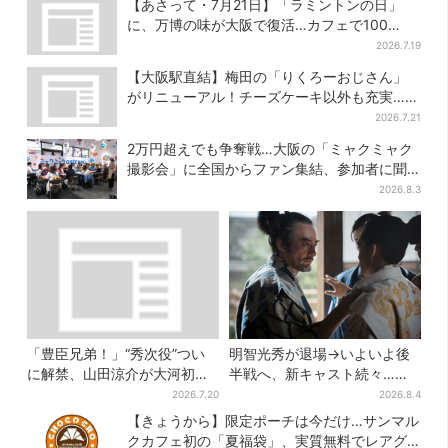
【あさって・7月21日】「ラミントンの日」
に、万博の味が大阪で復活…カフェで100
個“無料配布”
2026.7.19
【大阪駅直結】梅田の「りくろーおじさん」
がリニューアル！チーズケーキ以外も充実…並
ばず買える「ロッカー」も設置
2026.7.21
2万円超えでも争奪戦…大阪の「ミャクミャク
撮影会」に全国からファン集結、参加者に聞
いた「それでも会いたい理由」
2026.8.3
「豊臣兄弟！」“秀次役”つい
明智光秀が退場→いよいよ後
に解禁、山田涼介が大河初出
半戦へ、新キャスト続々…
演「まさかの」「楽しみすぎ
「豊臣兄弟！」振り返り＆第
2026.7.20
2026.8.4
る」
30回あらすじ
【きょうから】限定ポーチは今だけ…サンマル
クカフェ初の「夏福袋」、実質無料でレアグ