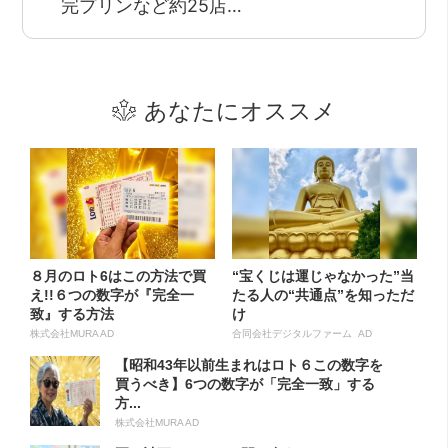
完プリンなど約25店…
あなたにオススメ
８月のロト6はこの方法で買
“宝くじは運じゃなかった”当
え!!６つの数字が『完全一
たる人の“共通点”を知っただ
致』する方法
け
株式会社MURA AD
合同会社デジタルファーム AD
【昭和43年以前生まれはロト６この数字を
買うべき】6つの数字が「完全一致」する
方...
株式会社MURA AD