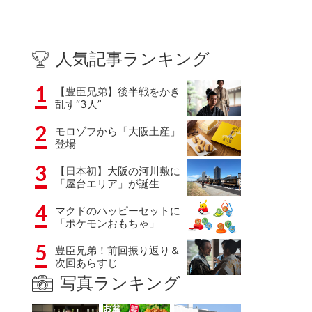
人気記事ランキング
1
【豊臣兄弟】後半戦をかき
乱す“3人”
2
モロゾフから「大阪土産」
登場
3
【日本初】大阪の河川敷に
「屋台エリア」が誕生
4
マクドのハッピーセットに
「ポケモンおもちゃ」
5
豊臣兄弟！前回振り返り＆
次回あらすじ
写真ランキング