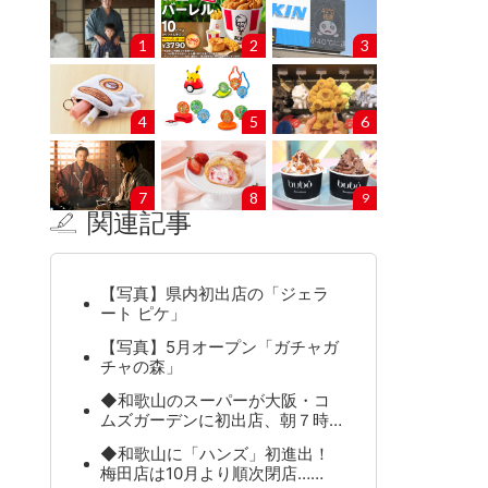
1
2
3
4
5
6
7
8
9
関連記事
【写真】県内初出店の「ジェラ
ート ピケ」
【写真】5月オープン「ガチャガ
チャの森」
◆和歌山のスーパーが大阪・コ
ムズガーデンに初出店、朝７時…
◆和歌山に「ハンズ」初進出！
梅田店は10月より順次閉店……