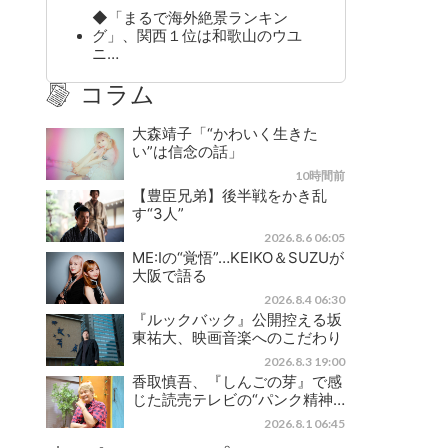
◆「まるで海外絶景ランキン
グ」、関西１位は和歌山のウユ
ニ…
コラム
大森靖子「“かわいく生きた
い”は信念の話」
10時間前
【豊臣兄弟】後半戦をかき乱
す“3人”
2026.8.6 06:05
ME:Iの“覚悟”…KEIKO＆SUZUが
大阪で語る
2026.8.4 06:30
『ルックバック』公開控える坂
東祐大、映画音楽へのこだわり
2026.8.3 19:00
香取慎吾、『しんごの芽』で感
じた読売テレビの“パンク精神…
2026.8.1 06:45