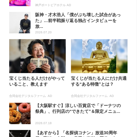
神戸ポートピアホテル AD
阪神・才木浩人「僕がぶち壊した試合があっ
た」…前半戦振り返る独占インタビューを
放...
2026.07.20
宝くじ当たる人だけがやって
宝くじが当たる人にだけ共通
いること、教えます
する“ある特徴”とは？
合同会社デジタルファーム AD
合同会社デジタルファーム AD
【大阪駅すぐ】涼しい百貨店で「ドーナツの
祭典」、行列店の“できたて”＆限定メニュ...
2026.07.18
【あすから】「名探偵コナン」放送30周年