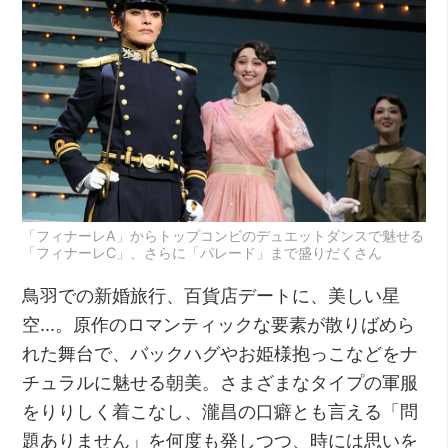
「フィナーレA」からトップコンビのデュエットダンスで魅せる
「フィナーレC」、さらに「パレード」まで盛りだくさん
鳥羽での新婚旅行、百貨店デートに、美しい星
空…。原作のロマンティックな要素が散りばめら
れた舞台で、バックハグやお姫様抱っこなどをナ
チュラルに魅せる朝美。さまざまなタイプの軍服
をりりしく着こなし、瀧昌の口癖とも言える「問
題ありません」を何度も発しつつ、時には思いを