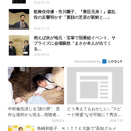
2026.07.09
歌舞伎俳優・市川團子、『豊臣兄弟！』森乱
役の反響明かす「素顔の芝居が新鮮と…」
2026.07.13
例えば炎が地元・宝塚で冠番組イベント、サ
プライズに会場騒然「まさか本人が出てく
る...
2026.08.03
Recommended by
中村倫也演じる“謎の男”、意
どう考えてもおかしい…“スピ
外な場所から現る…視聴者歓
ード帰還”なぜ可能に？秀吉が
喜「こんな登場シーンとは」
噂した、3人目の謀反人【豊臣
2026.8.4
2026.7.22
兄弟】
島崎和歌子、ＫＩＴＴＥ大阪で“高知グルメ