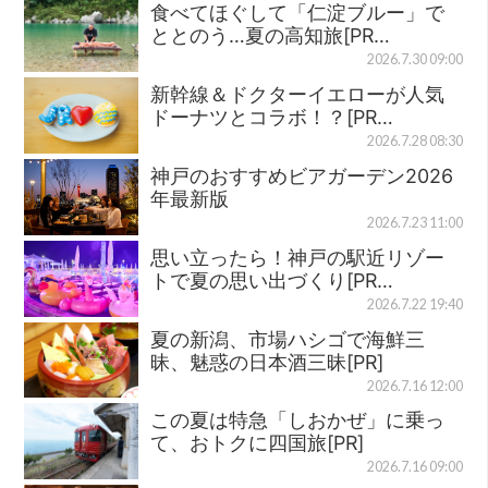
食べてほぐして「仁淀ブルー」で
ととのう…夏の高知旅[PR…
2026.7.30 09:00
新幹線＆ドクターイエローが人気
ドーナツとコラボ！？[PR…
2026.7.28 08:30
神戸のおすすめビアガーデン2026
年最新版
2026.7.23 11:00
思い立ったら！神戸の駅近リゾー
トで夏の思い出づくり[PR…
2026.7.22 19:40
夏の新潟、市場ハシゴで海鮮三
昧、魅惑の日本酒三昧[PR]
2026.7.16 12:00
この夏は特急「しおかぜ」に乗っ
て、おトクに四国旅[PR]
2026.7.16 09:00