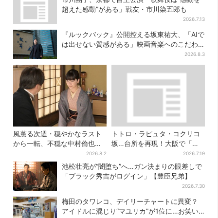
超えた感動”がある」戦友・市川染五郎も
2026.7.13
『ルックバック』公開控える坂東祐大、「AIで
は出せない質感がある」映画音楽へのこだわ
り
2026.8.3
風薫る次週・穏やかなラスト
トトロ・ラピュタ・コクリコ
から一転、不穏な中村倫也の
坂…台所を再現！大阪で「ジ
登場に視聴者期待「いよいよ
ブリ」の世界に浸れる 「食」
2026.8.2
2026.7.19
登場だ」
の展示とは？
池松壮亮が“闇堕ち”へ…ガン決まりの眼差しで
「ブラック秀吉がログイン」【豊臣兄弟】
2026.7.30
梅田のタワレコ、デイリーチャートに異変？
アイドルに混じり“マユリカ”が1位に…お笑い