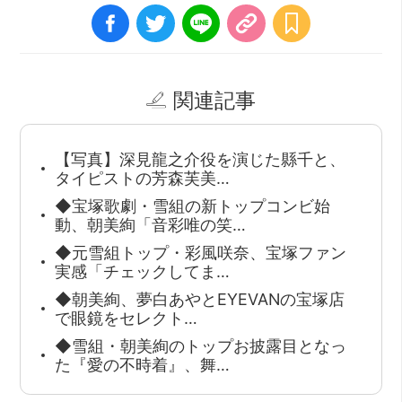
関連記事
【写真】深見龍之介役を演じた縣千と、
タイピストの芳森芙美…
◆宝塚歌劇・雪組の新トップコンビ始
動、朝美絢「音彩唯の笑…
◆元雪組トップ・彩風咲奈、宝塚ファン
実感「チェックしてま…
◆朝美絢、夢白あやとEYEVANの宝塚店
で眼鏡をセレクト…
◆雪組・朝美絢のトップお披露目となっ
た『愛の不時着』、舞…