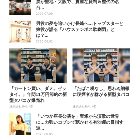
展が聖地・大阪で、貴重な資料＆歴代の名
台...
2026.07.09
男役の夢を追いかけ長崎へ…トップスターと
娘役が語る「ハウステンボス歌劇団」と
は？...
2026.08.02
『カートン買い、ダメ。ゼッ
「たばこ税なし」思わぬ朗報
タイ。』年間11万円節約の新
に喫煙者が群がる新型タバコ
型タバコが爆売れ
株式会社HAL AD
株式会社HAL AD
「いつか座長公演を」宝塚から演歌の世界
に…力強いコブシで聴かせる有沙瞳の目指す
道...
2026.08.05