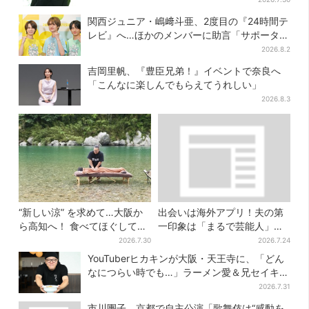
関西ジュニア・嶋﨑斗亜、2度目の『24時間テ
レビ』へ…ほかのメンバーに助言「サポーター
たるもの」
2026.8.2
吉岡里帆、『豊臣兄弟！』イベントで奈良へ
「こんなに楽しんでもらえてうれしい」
2026.8.3
“新しい涼” を求めて…大阪か
出会いは海外アプリ！夫の第
ら高知へ！ 食べてほぐして
一印象は「まるで芸能人」→
「仁淀ブルー」でととのう体
送迎・弁当・カジノデートま
2026.7.30
2026.7.24
験旅【2026夏最新版】
で…結婚前に尽くしまくり
YouTuberヒカキンが大阪・天王寺に、「どん
なにつらい時でも…」ラーメン愛＆兄セイキン
との思い出を語る
2026.7.31
市川團子、京都で自主公演「歌舞伎は“感動を