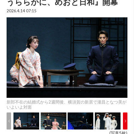
うららかに、めおと日和』開幕
2026.4.14 07:15
新郎不在の結婚式から2週間後、横須賀の新居で瀧昌となつ美が
いよいよ対面
(写真5枚)