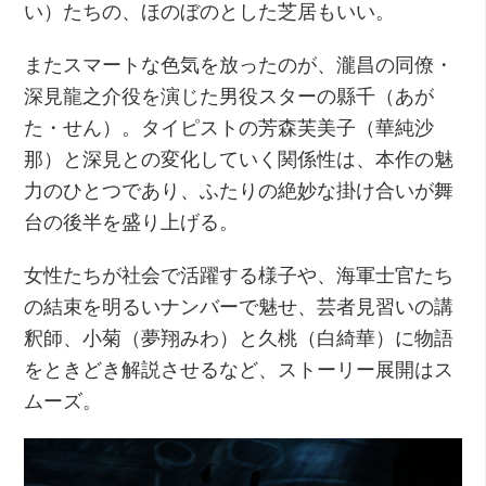
い）たちの、ほのぼのとした芝居もいい。
またスマートな色気を放ったのが、瀧昌の同僚・
深見龍之介役を演じた男役スターの縣千（あが
た・せん）。タイピストの芳森芙美子（華純沙
那）と深見との変化していく関係性は、本作の魅
力のひとつであり、ふたりの絶妙な掛け合いが舞
台の後半を盛り上げる。
女性たちが社会で活躍する様子や、海軍士官たち
の結束を明るいナンバーで魅せ、芸者見習いの講
釈師、小菊（夢翔みわ）と久桃（白綺華）に物語
をときどき解説させるなど、ストーリー展開はス
ムーズ。