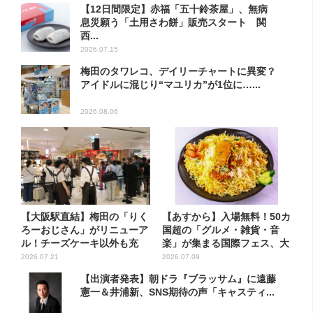
【12日間限定】赤福「五十鈴茶屋」、無病
息災願う「土用さわ餅」販売スタート 関
西...
2026.07.15
梅田のタワレコ、デイリーチャートに異変？
アイドルに混じり“マユリカ”が1位に…...
2026.08.06
【大阪駅直結】梅田の「りく
【あすから】入場無料！50カ
ろーおじさん」がリニューア
国超の「グルメ・雑貨・音
ル！チーズケーキ以外も充
楽」が集まる国際フェス、大
実…...
阪...
2026.07.21
2026.07.09
【出演者発表】朝ドラ『ブラッサム』に遠藤
憲一＆井浦新、SNS期待の声「キャスティ...