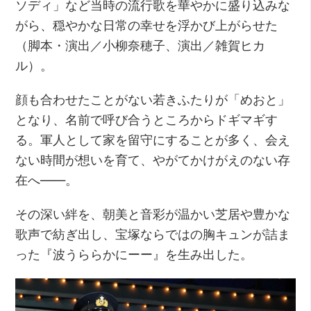
ソディ」など当時の流行歌を華やかに盛り込みな
がら、穏やかな日常の幸せを浮かび上がらせた
（脚本・演出／小柳奈穂子、演出／雑賀ヒカ
ル）。
顔も合わせたことがない若きふたりが「めおと」
となり、名前で呼び合うところからドギマギす
る。軍人として家を留守にすることが多く、会え
ない時間が想いを育て、やがてかけがえのない存
在へ――。
その深い絆を、朝美と音彩が温かい芝居や豊かな
歌声で紡ぎ出し、宝塚ならではの胸キュンが詰ま
った『波うららかにーー』を生み出した。