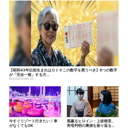
【昭和43年以前生まれはロト６この数字を買うべき】6つの数字
が「完全一致」する方...
株式会社MURA AD
今すぐリゾート行きたい！車
風薫るヒロイン・上坂樹里、
がなくてもOK
実母判明の裏側を振り返る