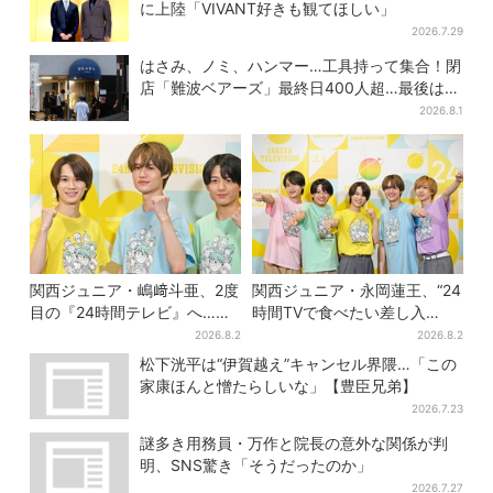
に上陸「VIVANT好きも観てほしい」
2026.7.29
はさみ、ノミ、ハンマー…工具持って集合！閉
店「難波ベアーズ」最終日400人超…最後は
「もう帰ってください」
2026.8.1
関西ジュニア・嶋﨑斗亜、2度
関西ジュニア・永岡蓮王、“24
目の『24時間テレビ』へ…ほ
時間TVで食べたい差し入
かのメンバーに助言「サポー
れ”は？「キッチンカーが良い
2026.8.2
2026.8.2
ターたるもの」
です！」会場沸く
松下洸平は“伊賀越え”キャンセル界隈…「この
家康ほんと憎たらしいな」【豊臣兄弟】
2026.7.23
謎多き用務員・万作と院長の意外な関係が判
明、SNS驚き「そうだったのか」
2026.7.27