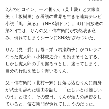
2人のヒロイン、一ノ瀬りん（見上愛）と大家直
美（上坂樹里）が看護の世界を生きる連続テレビ
小説『風、薫る』（NHK朝ドラ）。4月1日放送の
第3回では、りんの父・信右衛門が突然咳き込
み、倒れてしまうシーンにSNSがざわついた。
りん（見上愛）は母・栄（岩瀬顕子）がコレラに
なった虎太郎（小林虎之介）を励まそうとする。
しかし虎太郎の手を握ろうとし、迷ってしまう。
自分の行動を激しく悔いるりん。
父・信右衛門（北村一輝）は落ち込むりんに自身
が武士を辞めた理由を話し、「正しいとは難しい
のう」と呟く。その翌日、りんが薙刀の練習をし
ていると、信右衛門が倒れてしまうのだった。