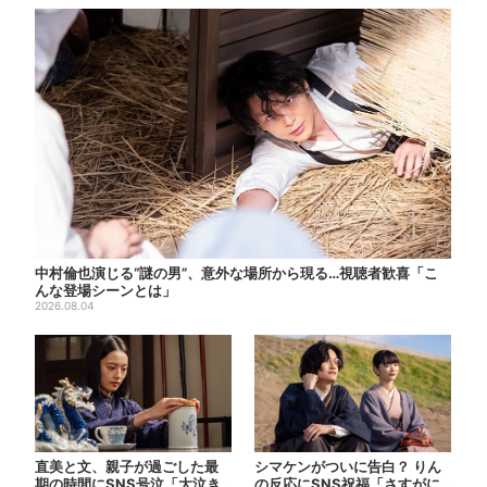
中村倫也演じる“謎の男”、意外な場所から現る…視聴者歓喜「こ
んな登場シーンとは」
2026.08.04
直美と文、親子が過ごした最
シマケンがついに告白？ りん
期の時間にSNS号泣「大泣き
の反応にSNS祝福「さすがに