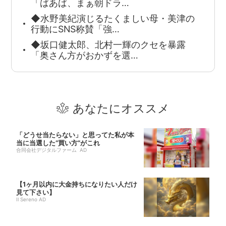
「ばあば、まぁ朝ドラ…
◆水野美紀演じるたくましい母・美津の
行動にSNS称賛「強…
◆坂口健太郎、北村一輝のクセを暴露
「奥さん方がおかずを選…
あなたにオススメ
「どうせ当たらない」と思ってた私が本
当に当選した“買い方”がこれ
合同会社デジタルファーム AD
【1ヶ月以内に大金持ちになりたい人だけ
見て下さい】
Il Sereno AD