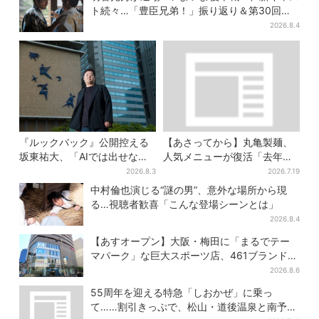
ト続々…「豊臣兄弟！」振り返り＆第30回あ
らすじ
2026.8.4
『ルックバック』公開控える
【あさってから】丸亀製麺、
坂東祐大、「AIでは出せない
人気メニューが復活「去年め
質感がある」映画音楽へのこ
っちゃハマった」「待ってた
2026.8.3
2026.7.19
だわり
よ！」「夏の救世主」
中村倫也演じる“謎の男”、意外な場所から現
る…視聴者歓喜「こんな登場シーンとは」
2026.8.4
【あすオープン】大阪・梅田に「まるでテー
マパーク」な巨大スポーツ店、461ブランド集
結！ 6フロアをまとめて紹介
2026.8.6
55周年を迎える特急「しおかぜ」に乗っ
て……割引きっぷで、松山・道後温泉と南予を