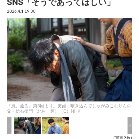
SNS「そうであってほしい」
2026.4.1 19:30
『風、薫る』第3回より。突如、咳き込んでしゃがみこむりんの
父・信右衛門（北村一輝）（C）NHK
(写真2枚)