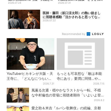
した」
2026.07.24
伝わったよね？」
2026.07.31
医師・藤田（坂口涼太郎）の熱い励まし
に視聴者感動「泣かされると思ってなか
った」
2026.07.22
Recommended by
YouTuberヒカキンが大阪・天
もっとも可哀想な「敵は本能
王寺に、「どんなにつらい時
寺にあり」要潤に同情…やっ
でも…」ラーメン愛＆兄セイ
てない“毒殺”、元上司の裏切
2026.7.31
2026.7.15
キンとの思い出を語る
り【豊臣兄弟】
風薫る次週・穏やかなラストから一転、不穏
な中村倫也の登場に視聴者期待「いよいよ登
場だ」
2026.8.2
愛之助＆米吉『ルパン歌舞伎』の続編、京都