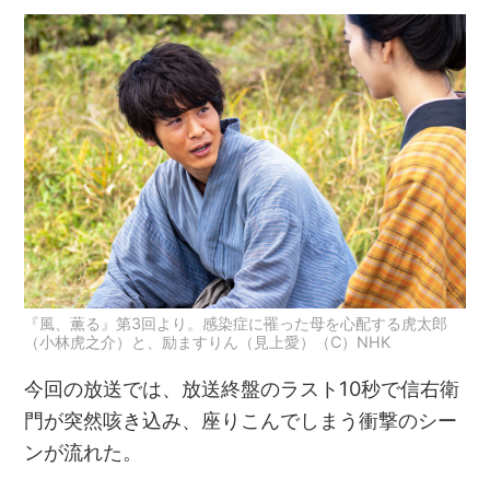
『風、薫る』第3回より。感染症に罹った母を心配する虎太郎
（小林虎之介）と、励ますりん（見上愛）（C）NHK
今回の放送では、放送終盤のラスト10秒で信右衛
門が突然咳き込み、座りこんでしまう衝撃のシー
ンが流れた。