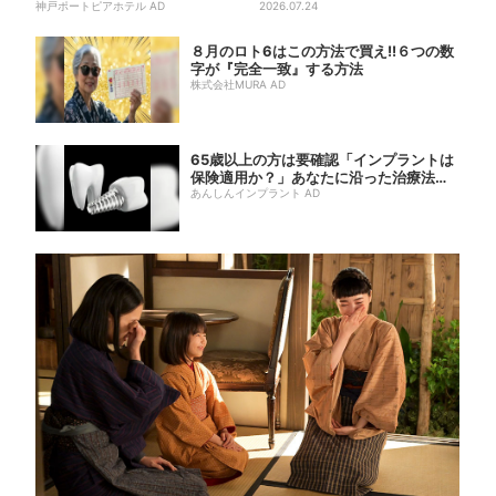
神戸ポートピアホテル AD
「どういうこと？って」
2026.07.24
８月のロト6はこの方法で買え!!６つの数
字が『完全一致』する方法
株式会社MURA AD
65歳以上の方は要確認「インプラントは
保険適用か？」あなたに沿った治療法や
費用を...
あんしんインプラント AD