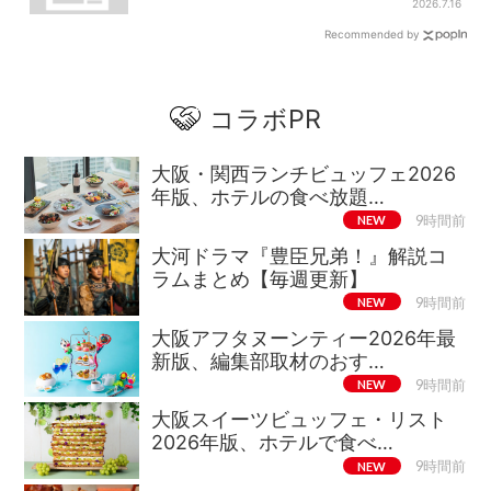
満喫【大阪から愛媛へおトク旅】
2026.7.16
Recommended by
コラボPR
大阪・関西ランチビュッフェ2026
年版、ホテルの食べ放題…
NEW
9時間前
大河ドラマ『豊臣兄弟！』解説コ
ラムまとめ【毎週更新】
NEW
9時間前
大阪アフタヌーンティー2026年最
新版、編集部取材のおす…
NEW
9時間前
大阪スイーツビュッフェ・リスト
2026年版、ホテルで食べ…
NEW
9時間前