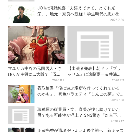
JO1の河野純喜「力添えできて、とても光
栄」、地元・奈良へ凱旋！学生時代の思い出
エピソードも
2026.7.30
マユリカ中谷の元同居人・さ
【出演者発表】朝ドラ『ブラ
ゆりが主役に…大阪で「呪物
ッサム』に遠藤憲一＆井浦
展」開催、コンセプトは“呪物
新、SNS期待の声「キャステ
2026.8.2
2026.7.9
たちのお茶会”
ィング神！」
香取慎吾「僕に遊ぶ場所を作ってくれている
のかも」、異色バラエティ『しんごの芽』で
感じた読売テレビの“パンク精神”
2026.7.31
瑞穂屋の従業員・文、直美が捜し続けていた
母である可能性が浮上？ SNS驚き「灯台下暗
しすぎる」
2026.7.17
明智光秀が退場→いよいよ後半戦へ、新キャス