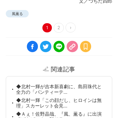
文／つちだ四郎
風薫る
›
1
2
関連記事
◆北村一輝が吉本新喜劇に、島田珠代と
全力の「パンティーテ…
◆北村一輝「この顔だし、ヒロインは無
理」スカーレット会見…
◆Ａぇ！佐野晶哉、『風、薫る』に出演