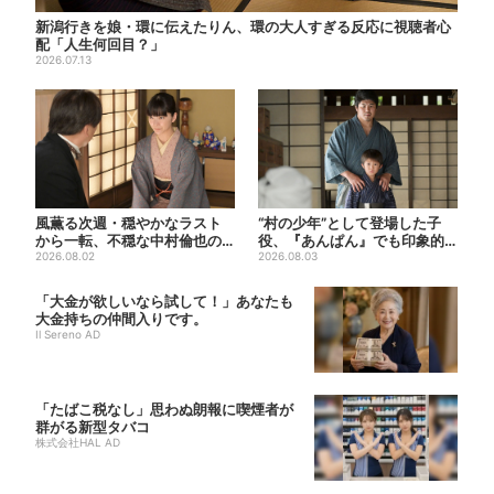
新潟行きを娘・環に伝えたりん、環の大人すぎる反応に視聴者心
配「人生何回目？」
2026.07.13
風薫る次週・穏やかなラスト
“村の少年”として登場した子
から一転、不穏な中村倫也の
役、『あんぱん』でも印象的
登場に視聴者期待「いよいよ
2026.08.02
だった…視聴者驚き「演技上...
2026.08.03
登...
「大金が欲しいなら試して！」あなたも
大金持ちの仲間入りです。
Il Sereno AD
「たばこ税なし」思わぬ朗報に喫煙者が
群がる新型タバコ
株式会社HAL AD