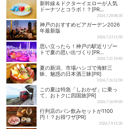
新幹線＆ドクターイエローが人気
ドーナツとコラボ！？[PR…
2026.7.28 08:30
神戸のおすすめビアガーデン2026
年最新版
2026.7.23 11:00
思い立ったら！神戸の駅近リゾー
トで夏の思い出づくり[PR…
2026.7.22 19:40
夏の新潟、市場ハシゴで海鮮三
昧、魅惑の日本酒三昧[PR]
2026.7.16 12:00
この夏は特急「しおかぜ」に乗っ
て、おトクに四国旅[PR]
2026.7.16 09:00
行列店のパン飲みセットが1100
円！？お得ワザ[PR]
2026.7.9 11:30