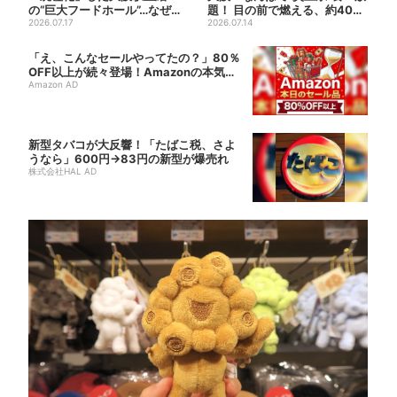
の“巨大フードホール”…なぜ？
題！ 目の前で燃える、約40種
実は、梅田ランチ＆カフェ...
2026.07.17
類のランチビュッフェ
2026.07.14
「え、こんなセールやってたの？」80％
OFF以上が続々登場！Amazonの本気
が...
Amazon AD
新型タバコが大反響！「たばこ税、さよ
うなら」600円→83円の新型が爆売れ
株式会社HAL AD