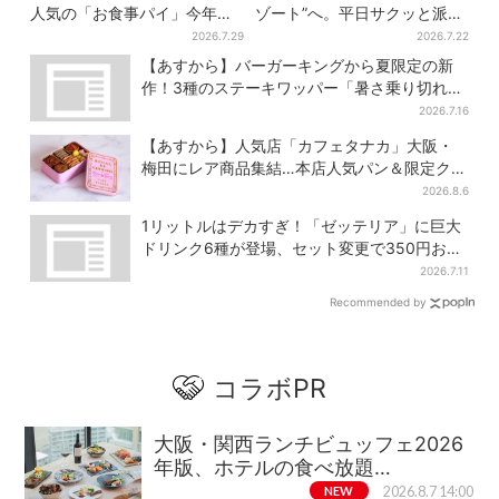
人気の「お食事パイ」今年も
ゾート”へ。平日サクッと派
登場、熱々とろ～り夏限定メ
も、休日ガッツリ派も！タイ
2026.7.29
2026.7.22
ニュー
パ抜群、約20種の楽しみ方
【あすから】バーガーキングから夏限定の新
作！3種のステーキワッパー「暑さ乗り切れそ
う」と話題に
2026.7.16
【あすから】人気店「カフェタナカ」大阪・
梅田にレア商品集結…本店人気パン＆限定クッ
キー缶も！ 7日間の夏イベント
2026.8.6
1リットルはデカすぎ！「ゼッテリア」に巨大
ドリンク6種が登場、セット変更で350円お得
に
2026.7.11
Recommended by
コラボPR
大阪・関西ランチビュッフェ2026
年版、ホテルの食べ放題…
NEW
2026.8.7 14:00