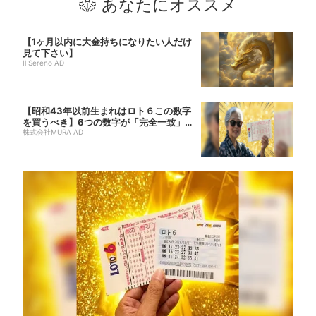
あなたにオススメ
【1ヶ月以内に大金持ちになりたい人だけ
見て下さい】
Il Sereno AD
【昭和43年以前生まれはロト６この数字
を買うべき】6つの数字が「完全一致」す
る方...
株式会社MURA AD