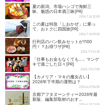
夏の新潟、市場ハシゴで海鮮三
昧、魅惑の日本酒三昧[PR]
2026.7.16 12:00
この夏は特急「しおかぜ」に乗っ
て、おトクに四国旅[PR]
2026.7.16 09:00
行列店のパン飲みセットが1100
円！？お得ワザ[PR]
2026.7.9 11:30
「仕事もお金もなくても…」マンゲ
キで過ごした日々[PR]
2026.7.8 17:00
【カメリア・マキの魔女占い】
2026年下半期の運勢は？
2026.6.29 06:00
京都アフタヌーンティー2026年最
新版、編集部取材のおす…
2026.6.19 13:00