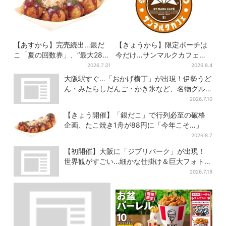
【あすから】完売続出…銀だ
【きょうから】限定ポーチは
こ「夏の回数券」、“最大2811
今だけ…サンマルクカフェ初
円”お得に！数量限定で
の「夏福袋」、実質無料でレ
2026.7.31
2026.8.4
アグッズが手に入る
大阪駅すぐ…「おかげ横丁」が出現！伊勢うど
ん・みたらしだんご・かき氷など、名物グル
メが集結
2026.7.10
【きょう開催】「銀だこ」で行列必至の破格
企画、たこ焼き1舟が88円に「今年こそ…」
2026.8.7
【初開催】大阪に「ジブリパーク」が出現！
世界観がすごい…細かな仕掛け＆巨大フォトス
ポットに注目
2026.7.18