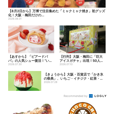
【8月2日から】万博で注目集めた「ミャクミャク焼き」初グッズ
化！大阪・梅田だけの...
2026.08.01
【あすから】「ビアードパ
【行列】大阪・梅田に「巨大
パ」の人気シュー復活！“いち
アイスガチャ」出現！50人以
ご×チーズケーキ”「待って
2026.07.30
上が列…初日は即終了、残る...
2026.07.10
ま...
【きょうから】大阪・百貨店で「かき氷
の祭典」、いちご・イチジク・紅茶・チ
ーズ…1...
2026.07.28
Recommended by