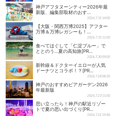
神戸アフタヌーンティー2026年最
新版、編集部取材のおす…
2026.7.31 14:00
【大阪・関西万博2025】アフター
万博＆万博レガシーも！…
2026.7.31 11:00
食べてほぐして「仁淀ブルー」で
ととのう…夏の高知旅[PR…
2026.7.30 09:00
新幹線＆ドクターイエローが人気
ドーナツとコラボ！？[PR…
2026.7.28 08:30
神戸のおすすめビアガーデン2026
年最新版
2026.7.23 11:00
思い立ったら！神戸の駅近リゾー
トで夏の思い出づくり[PR…
2026.7.22 19:40