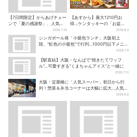
【7日間限定】からあげチェー
【あすから】最大1210円お
ンで「夏の感謝祭」、人気の
得…ケンタッキーの「お盆パ
定食4品がお得に
ック」、2週間だけ！数量限定
2026.7.25
2026.8.3
シール付き
シンガポール発「小籠包ランチ」大阪初上
陸、“虹色の小籠包”で行列…1000円以下メニ
ューが充実
2026.7.9
【駅直結】大阪・なんばで“焼きたてワッフ
ル”…可愛すぎる“くまちゃんアイス”と一緒に
2026.7.10
大阪・淀屋橋に「人気スーパー」初日から行
列！惣菜＆弁当コーナーは大幅に拡大…人気商
品は？
2026.8.6