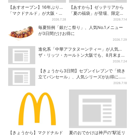
【あすオープン】16年ぶり…
【あすから】ゼッテリアから
「マクドナルド」が大阪・本
「夏の福袋」が登場、限定グ
町に帰ってくる！駅から徒歩1
ッズ＆お得な3500円クーポン
2026.7.28
2026.7.14
分＆23時まで
付き
毎夏恒例「銀だこ祭り」、人気No.1メニュー
が3日間だけお得に
2026.7.29
進化系「中華アフタヌーンティー」が人気…
ザ・リッツ・カールトン大阪でも、8月末まで
開催
2026.7.24
【きょうから3日間】セブンイレブンで「焼き
立てパンセール」、人気シリーズがお得に…チ
ョコクッキーも対象
2026.7.18
【きょうから】マクドナルド
夏のおでかけは神戸の”駅近リ