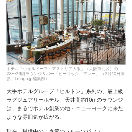
ホテル「ウォルドーフ・アストリア大阪」（大阪市北区）の
28〜29階ラウンジ＆バー「ピーコック・アレー」 （2月10日撮
影／Lmaga.jp編集部）
大手ホテルグループ「ヒルトン」系列の、最上級
ラグジュアリーホテル。天井高約10mのラウンジ
は、まるでホテル創業の地・ニューヨークに来た
ような雰囲気が広がる。
現在、提供中の「季節のフルーツパフェ」