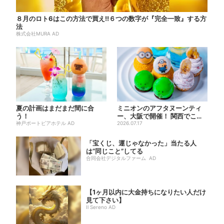
８月のロト6はこの方法で買え!!６つの数字が『完全一致』する方
法
株式会社MURA AD
夏の計画はまだまだ間に合
ミニオンのアフタヌーンティ
う！
ー、大阪で開催！ 関西でここ
神戸ポートピアホテル AD
だけ…そっくりすぎるスイー...
2026.07.17
「宝くじ、運じゃなかった」当たる人
は“同じこと”してる
合同会社デジタルファーム AD
【1ヶ月以内に大金持ちになりたい人だけ
見て下さい】
Il Sereno AD