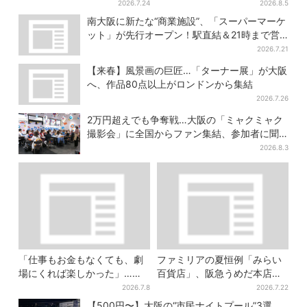
グルメ＆幻想的イルミネーシ
が背中に張りつく衝撃デザイ
2026.7.24
2026.8.5
ョン…計27日間開催
ンに騒然…フレーバーにも反
南大阪に新たな“商業施設”、「スーパーマーケ
応
ット」が先行オープン！駅直結＆21時まで営
業
2026.7.21
【来春】風景画の巨匠…「ターナー展」が大阪
へ、作品80点以上がロンドンから集結
2026.7.26
2万円超えでも争奪戦…大阪の「ミャクミャク
撮影会」に全国からファン集結、参加者に聞
いた「それでも会いたい理由」
2026.8.3
「仕事もお金もなくても、劇
ファミリアの夏恒例「みらい
場にくれば楽しかった」…大
百貨店」、阪急うめだ本店で
阪“マンゲキ卒業”芸人が語
開幕…限定グッズを大人買い
2026.7.8
2026.7.22
る、漫才を磨き続けた日々
する人続出
【500円〜】大阪の“市民ナイトプール”3選…