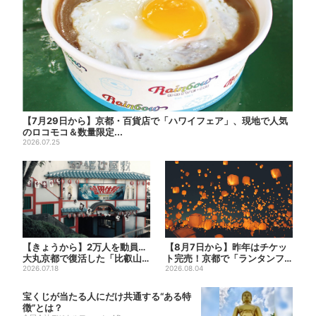
【7月29日から】京都・百貨店で「ハワイフェア」、現地で人気
のロコモコ＆数量限定...
2026.07.25
【きょうから】2万人を動員…
【8月7日から】昨年はチケッ
大丸京都で復活した「比叡山
ト完売！京都で「ランタンフ
お化け屋敷」、コース延長で...
2026.07.18
ェス」、最大3500の光が...
2026.08.04
宝くじが当たる人にだけ共通する“ある特
徴”とは？