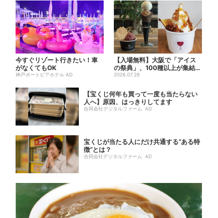
今すぐリゾート行きたい！車
【入場無料】大阪で「アイス
がなくてもOK
の祭典」、100種以上が集結！
神戸ポートピアホテル AD
グッズ＆タダ券が当たる巨...
2026.07.28
【宝くじ何年も買って一度も当たらない
人へ】原因、はっきりしてます
合同会社デジタルファーム AD
宝くじが当たる人にだけ共通する“ある特
徴”とは？
合同会社デジタルファーム AD