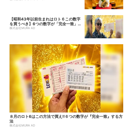
【昭和43年以前生まれはロト６この数字
を買うべき】6つの数字が「完全一致」す
る方...
株式会社MURA AD
８月のロト6はこの方法で買え!!６つの数字が『完全一致』する方
法
株式会社MURA AD