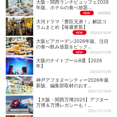
大阪・関西ランチビュッフェ2026
年版、ホテルの食べ放題…
NEW
16時間前
大河ドラマ『豊臣兄弟！』解説コ
ラムまとめ【毎週更新】
NEW
2026.8.4 16:00
大阪ビアガーデン2026年版、注目
の食べ飲み放題をピック…
NEW
2026.8.4 13:00
大阪のナイトプール8選【2026
年】
2026.8.3 11:00
神戸アフタヌーンティー2026年最
新版、編集部取材のおす…
2026.7.31 14:00
【大阪・関西万博2025】アフター
万博＆万博レガシーも！…
2026.7.31 11:00