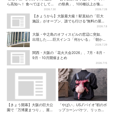
ら高知へ！ 食べてほぐして
の祭典」、100種以上が集
「仁淀ブルー」でととのう体
結！グッズ＆タダ券が当たる
2026.7.30
2026.7.28
験旅【2026夏最新版】
巨大ガチャも
【きょうから】大阪最大級！駅直結の「巨大
施設」がオープン、誰でも行ける“無料の屋上
庭園”も
2026.7.8
大阪・中之島のオフィスビルの窓辺に突如、
出現した……巨大インコ「何かいる」「朝から
ビビった」、その正体とは？
2026.7.29
関西・大阪の「花火大会2026」、7月・8月・
9月・10月開催まとめ
2026.7.15
【きょう開幕】大阪の巨大公
「やばい」USJ“バイオ”初のポ
園で「万博夏まつり」、屋台
ップコーンバケツ、リッカー