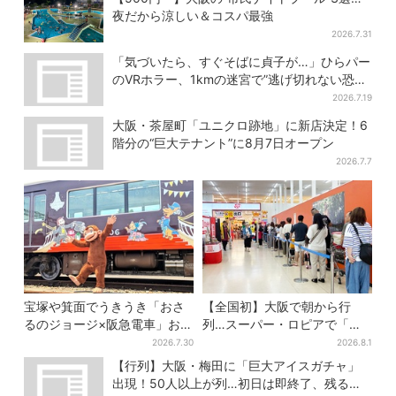
夜だから涼しい＆コスパ最強
2026.7.31
「気づいたら、すぐそばに貞子が…」ひらパー
のVRホラー、1kmの迷宮で”逃げ切れない恐
怖”体験
2026.7.19
大阪・茶屋町「ユニクロ跡地」に新店決定！6
階分の“巨大テナント”に8月7日オープン
2026.7.7
宝塚や箕面でうきうき「おさ
【全国初】大阪で朝から行
るのジョージ×阪急電車」お披
列…スーパー・ロピアで「ど
露目！マルーンの制服で神
デカ抽選会」、開始30分で“1
2026.7.30
2026.8.1
戸・宝塚・京都各線に添乗
等黒毛和牛”の当選も
【行列】大阪・梅田に「巨大アイスガチャ」
出現！50人以上が列…初日は即終了、残る開