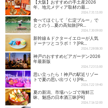
【大阪】おすすめの手土産2026
年、地元メディア取材の最…
2026.7.31 11:00
食べてほぐして「仁淀ブルー」で
ととのう…夏の高知旅[PR…
2026.7.30 09:00
新幹線＆ドクターイエローが人気
ドーナツとコラボ！？[PR…
2026.7.28 08:30
神戸のおすすめビアガーデン2026
年最新版
2026.7.23 11:00
思い立ったら！神戸の駅近リゾー
トで夏の思い出づくり[PR…
2026.7.22 19:40
夏の新潟、市場ハシゴで海鮮三
昧、魅惑の日本酒三昧[PR]
2026.7.16 12:00