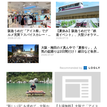
阪急うめだ「アイス祭」でグ
【夏休み】阪急うめだで「鉄
ルメ充実？スパイスカレー・
道イベント」、大型ジオラマ
ピザ・ポテト…“しょっぱい
2026.07.23
＆運転体験コーナー…豪華ゲ
2026.07.13
も...
ス...
大阪・梅田のド真ん中で「夏祭り」、人
気の盆踊りは2日間だけ！ 縁日など各所
でイベ...
2026.07.07
Recommended by
“新しい涼” を求めて…大阪か
【入場無料】大阪で「アイス