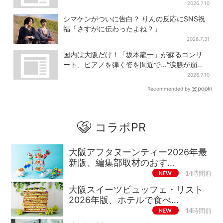
催日は？
2026.7.10
シマケンがついに告白？ りんの反応にSNS祝
福「さすがに伝わったよね？」
2026.7.31
国内は大阪だけ！「坂本龍一」が蘇るコンサ
ート、ピアノを弾く姿を間近で…“涙腺が崩
壊”と絶賛の声
2026.7.10
Recommended by
コラボPR
大阪アフタヌーンティー2026年最
新版、編集部取材のおす…
NEW
14時間前
大阪スイーツビュッフェ・リスト
2026年版、ホテルで食べ…
NEW
14時間前