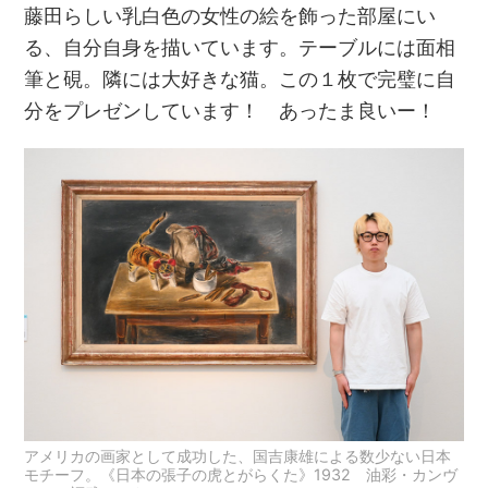
藤田らしい乳白色の女性の絵を飾った部屋にい
る、自分自身を描いています。テーブルには面相
筆と硯。隣には大好きな猫。この１枚で完璧に自
分をプレゼンしています！ あったま良いー！
アメリカの画家として成功した、国吉康雄による数少ない日本
モチーフ。《日本の張子の虎とがらくた》1932 油彩・カンヴ