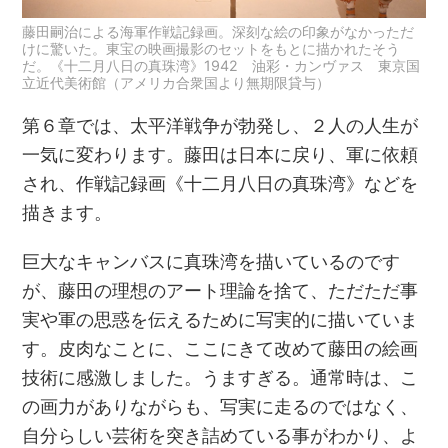
藤田嗣治による海軍作戦記録画。深刻な絵の印象がなかっただ
けに驚いた。東宝の映画撮影のセットをもとに描かれたそう
だ。《十二月八日の真珠湾》1942 油彩・カンヴァス 東京国
立近代美術館（アメリカ合衆国より無期限貸与）
第６章では、太平洋戦争が勃発し、２人の人生が
一気に変わります。藤田は日本に戻り、軍に依頼
され、作戦記録画《十二月八日の真珠湾》などを
描きます。
巨大なキャンバスに真珠湾を描いているのです
が、藤田の理想のアート理論を捨て、ただただ事
実や軍の思惑を伝えるために写実的に描いていま
す。皮肉なことに、ここにきて改めて藤田の絵画
技術に感激しました。うますぎる。通常時は、こ
の画力がありながらも、写実に走るのではなく、
自分らしい芸術を突き詰めている事がわかり、よ