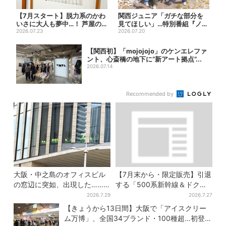
【7月スタート】脱力系のかわ
関西ジュニア「ガチな部分を
いさに大人も夢中…！ 芦屋の
見てほしい」…特別番組『ノー
美術館で「チェコ絵本」展...
2026.07.23
フィルター』大反響で第2弾...
2026.07.20
【関西初】「mojojojo」のケンエレファ
ント、心斎橋の地下に“新アート拠点”...
2026.07.14
Recommended by
大阪・中之島のオフィスビル
【7月末から・限定販売】引退
の窓辺に突如、出現した……
する「500系新幹線＆ドクタ
巨大インコ「何かいる」「朝
ーイエロー」×人気ドーナツ店
2026.7.29
2026.7.27
からビビった」、その正体と
がコラボ、手土産の切り札に
【きょうから13日間】大阪で「アイスクリー
は？
も
ム万博」、全国34ブランド・100種超…初登場