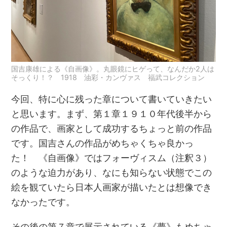
国吉康雄による《自画像》。丸眼鏡にヒゲって、なんだか2人は
そっくり！？ 1918 油彩・カンヴァス 福武コレクション
今回、特に心に残った章について書いていきたい
と思います。まず、第１章１９１０年代後半から
の作品で、画家として成功するちょっと前の作品
です。国吉さんの作品がめちゃくちゃ良かっ
た！ 《自画像》ではフォーヴィスム（注釈３）
のような迫力があり、なにも知らない状態でこの
絵を観ていたら日本人画家が描いたとは想像でき
なかったです。
その後の第７章で展示されている《夢》もめちゃ