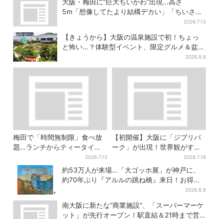
大阪・梅田に“巨大ちいかわ”出現…高さ
5m「想像してたより結構デカい」「ちいさ…
くはない」
2026.7.13
【きょうから】大阪の温泉施設で初！ちょっ
と怖い…？体験型イベント、限定グルメ＆盆踊
りも
2026.8.8
梅田で「時間無制限」食べ放
【初開催】大阪に「ジブリパ
題…ランチからティータイム
ーク」が出現！世界観がすご
までノンストップで約60種を
い…細かな仕掛け＆巨大フォ
2026.7.13
2026.7.18
満喫
トスポットに注目
約53万人が来場…「大ゴッホ展」が神戸に、
約70年ぶり『アルルの跳ね橋』来日！お得な
限定チケット販売も
2026.8.8
南大阪に新たな“商業施設”、「スーパーマーケ
ット」が先行オープン！駅直結＆21時まで営