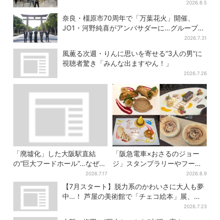
の「チョコソフト」に行列
2026.8.5
奈良・橿原市70周年で「万葉花火」開催、
JO1・河野純喜がアンバサダーに…グループ楽
曲ともシンクロ
2026.7.31
風薫る次週・りんに思いを寄せる“3人の男”に
視聴者驚き「みんな出ますやん！」
2026.7.26
「廃墟化」した大阪駅直結
「阪急電車×おさるのジョー
の“巨大フードホール”…なぜ？
ジ」スタンプラリーやフード
実は、梅田ランチ＆カフェの
販売…梅田にジョージの大好
2026.7.17
2026.8.9
穴場だった
きスイーツ「カノーリ」登場
【7月スタート】脱力系のかわいさに大人も夢
中…！ 芦屋の美術館で「チェコ絵本」展、老
舗文具メーカーのグッズにも注目
2026.7.23