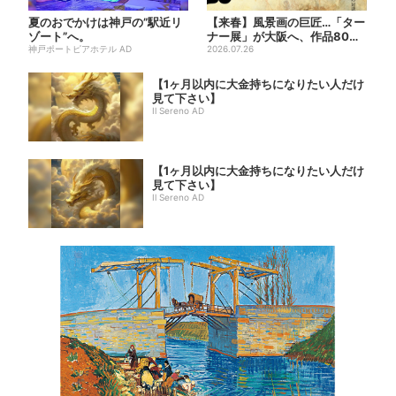
夏のおでかけは神戸の”駅近リ
【来春】風景画の巨匠…「ター
ゾート”へ。
ナー展」が大阪へ、作品80点
神戸ポートピアホテル AD
以上がロンドンから集結
2026.07.26
【1ヶ月以内に大金持ちになりたい人だけ
見て下さい】
Il Sereno AD
【1ヶ月以内に大金持ちになりたい人だけ
見て下さい】
Il Sereno AD