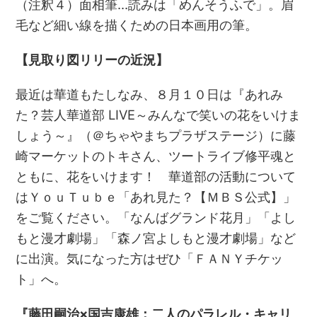
（注釈４）面相筆…読みは「めんそうふで」。眉
毛など細い線を描くための日本画用の筆。
【見取り図リリーの近況】
最近は華道もたしなみ、８月１０日は『あれみ
た？芸人華道部 LIVE～みんなで笑いの花をいけま
しょう～』（＠ちゃやまちプラザステージ）に藤
崎マーケットのトキさん、ツートライブ修平魂と
ともに、花をいけます！ 華道部の活動について
はＹｏｕＴｕｂｅ「あれ見た？【ＭＢＳ公式】」
をご覧ください。「なんばグランド花月」「よし
もと漫才劇場」「森ノ宮よしもと漫才劇場」など
に出演。気になった方はぜひ「ＦＡＮＹチケッ
ト」へ。
『藤田嗣治×国吉康雄：二人のパラレル・キャリ