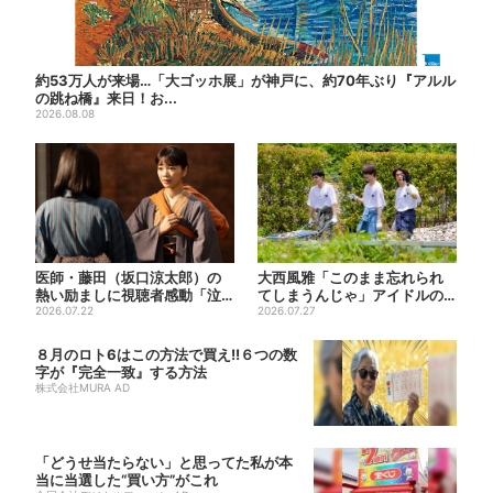
約53万人が来場…「大ゴッホ展」が神戸に、約70年ぶり『アルル
の跳ね橋』来日！お...
2026.08.08
医師・藤田（坂口涼太郎）の
大西風雅「このまま忘れられ
熱い励ましに視聴者感動「泣
てしまうんじゃ」アイドルの
かされると思ってなかった」
2026.07.22
葛藤、漏らす…関西ジュニア
2026.07.27
特...
８月のロト6はこの方法で買え!!６つの数
字が『完全一致』する方法
株式会社MURA AD
「どうせ当たらない」と思ってた私が本
当に当選した“買い方”がこれ