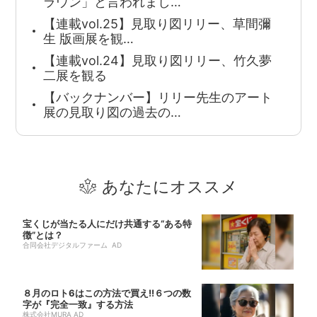
ラウン」と言われまし…
【連載vol.25】見取り図リリー、草間彌
生 版画展を観…
【連載vol.24】見取り図リリー、竹久夢
二展を観る
【バックナンバー】リリー先生のアート
展の見取り図の過去の…
あなたにオススメ
宝くじが当たる人にだけ共通する“ある特
徴”とは？
合同会社デジタルファーム AD
８月のロト6はこの方法で買え!!６つの数
字が『完全一致』する方法
株式会社MURA AD