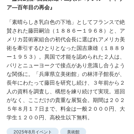
ア―百年目の再会』
「素晴らしき乳白色の下地」としてフランスで絶
賛された藤田嗣治（１８８６ー１９６８）と、ア
メリカ芸術家組合の初代会長に選ばれアメリカ美
術を牽引するひとりとなった国吉康雄（１８８９
ー１９５３）。異国で才能を認められた２人は、
パリとニューヨークで接点があり意識し合うよう
な関係に。「兵庫県立美術館」の林洋子館長が、
長年にわたって藤田を研究し続け、３年前から２
人の資料を調査し、構想を練り続けて実現。巡回
がなく、ここだけの貴重な展覧会。期間は２０２
５年８月１７日まで、料金は一般２０００円、大
学生１２００円、高校生以下無料。
2025年8月イベント
美術館