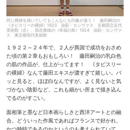
同じ裸婦を描いていてもこんなにも印象が違う！ 藤田嗣治の
《タピスリーの裸婦》1923 油彩・カンヴァス 京都国立近代
美術館（左）、国吉康雄の《幸福の島》1924 油彩・カンヴァ
ス 東京都現代美術館
１９２２～２４年で、２人が異国で成功をおさめ
た頃の第２章もおもしろい！ 藤田嗣治の乳白色
の肌の作品が、仕上がってます！ 《タピスリー
の裸婦》なんて藤田エキスが濃すぎて嬉しい。パ
ッと見ると、ほぼ白なんですが、よく見ないと気
づかない陰影など、これも細かい所まで描き込ん
でるのがすごい。
面相筆と墨など日本画らしさと西洋アートとの融
合。どういった作風であればフランスで好かれ、
かつ独特であるのかというのも考えられていて、