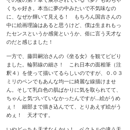
くちゃ好き。本当に夢の中みたいで不気味なの
に、なぜか輝いて見える！ もちろん国吉さんの
中に絵画理論はあると思うけど、僕は生まれもっ
たセンスというか感覚というか、俗に言う天才な
のだと感じました！
一方で、藤田嗣治さんの《坐る女》を観てビビり
ました。輪郭線の細さ！ これ日本の面相筆（注
釈４）を使って描いてるらしいのですが、０.０３
ミリのペンでもあんな均一に綺麗な線描けませ
ん。そして乳白色の肌ばかりに気を取られてて、
ちゃんと気づいていなかったんですが…絵がうめ
ぇ！ 細部まで描き込んでて、とりあえず絵がう
めぇ！ 天才です。
いやどっちも天才なんかい！ ベクトルの違う天