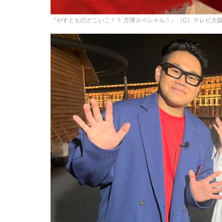
『やすとものどこいこ！？ 万博スペシャル！』（C）テレビ大