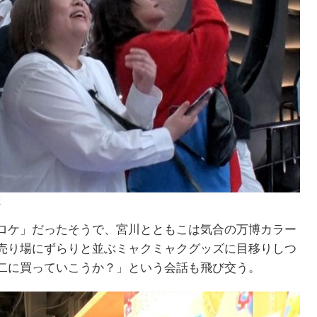
阪
ロケ」だったそうで、宮川とともこは気合の万博カラー
売り場にずらりと並ぶミャクミャクグッズに目移りしつ
二に買っていこうか？」という会話も飛び交う。