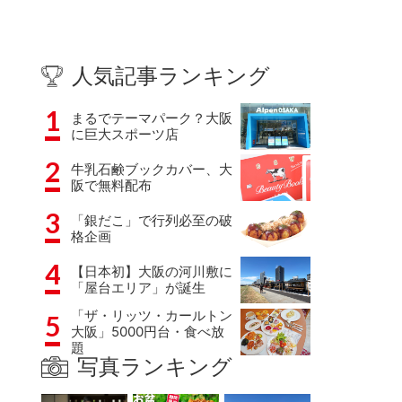
人気記事ランキング
1
まるでテーマパーク？大阪
に巨大スポーツ店
2
牛乳石鹸ブックカバー、大
阪で無料配布
3
「銀だこ」で行列必至の破
格企画
4
【日本初】大阪の河川敷に
「屋台エリア」が誕生
「ザ・リッツ・カールトン
5
大阪」5000円台・食べ放
題
写真ランキング