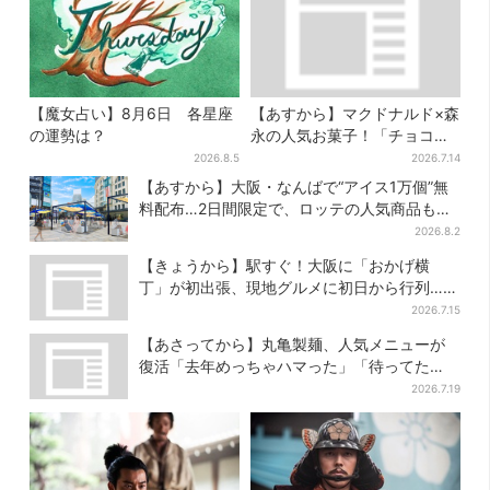
【魔女占い】8月6日 各星座
【あすから】マクドナルド×森
の運勢は？
永の人気お菓子！「チョコボ
ール」「ミルクキャラメル」
2026.8.5
2026.7.14
があのスイーツに変身…6年ぶ
【あすから】大阪・なんばで“アイス1万個”無
り復活シェイクも
料配布…2日間限定で、ロッテの人気商品もら
える
2026.8.2
【きょうから】駅すぐ！大阪に「おかげ横
丁」が初出張、現地グルメに初日から行列…お
目当ては？
2026.7.15
【あさってから】丸亀製麺、人気メニューが
復活「去年めっちゃハマった」「待ってた
よ！」「夏の救世主」
2026.7.19