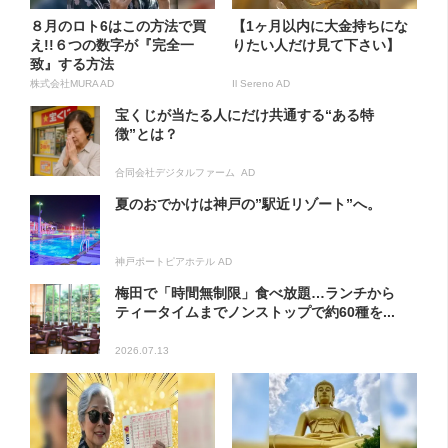
８月のロト6はこの方法で買
【1ヶ月以内に大金持ちにな
え!!６つの数字が『完全一
りたい人だけ見て下さい】
致』する方法
株式会社MURA AD
Il Sereno AD
宝くじが当たる人にだけ共通する“ある特
徴”とは？
合同会社デジタルファーム AD
夏のおでかけは神戸の”駅近リゾート”へ。
神戸ポートピアホテル AD
梅田で「時間無制限」食べ放題…ランチから
ティータイムまでノンストップで約60種を...
2026.07.13