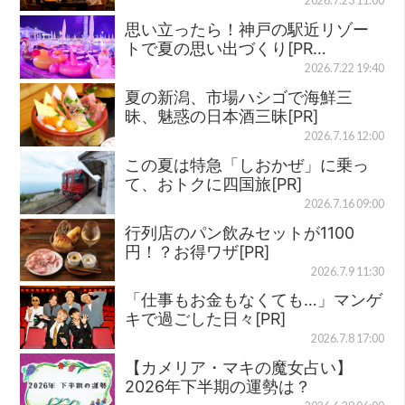
2026.7.23 11:00
思い立ったら！神戸の駅近リゾー
トで夏の思い出づくり[PR…
2026.7.22 19:40
夏の新潟、市場ハシゴで海鮮三
昧、魅惑の日本酒三昧[PR]
2026.7.16 12:00
この夏は特急「しおかぜ」に乗っ
て、おトクに四国旅[PR]
2026.7.16 09:00
行列店のパン飲みセットが1100
円！？お得ワザ[PR]
2026.7.9 11:30
「仕事もお金もなくても…」マンゲ
キで過ごした日々[PR]
2026.7.8 17:00
【カメリア・マキの魔女占い】
2026年下半期の運勢は？