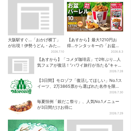
大阪駅すぐ…「おかげ横丁」
【あすから】最大1210円お
が出現！伊勢うどん・みたら
得…ケンタッキーの「お盆パ
しだんご・かき氷など、名物
ック」、2週間だけ！数量限定
2026.7.10
2026.8.3
グルメが集結
シール付き
【あすから】「コメダ珈琲店」で2年ぶり…人
気フェアが復活！“ハワイ旅行が当たる”キャン
ペーンも
2026.7.28
【3日間】モロゾフ「復活してほしい」No.1ス
イーツ、2万3865票から選ばれた名作を限定
販売
2026.7.30
毎夏恒例「銀だこ祭り」、人気No.1メニュー
が3日間だけお得に
2026.7.29