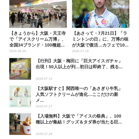
【きょうから】大阪・天王寺
【あさって・7月21日】「ラ
で「アイスクリーム万博」、
ミントンの日」に、万博の味
全国34ブランド・100種超...
が大阪で復活…カフェで10...
2026.08.05
2026.07.19
【行列】大阪・梅田に「巨大アイスガチャ」
出現！50人以上が列…初日は即終了、残る...
2026.07.10
【大阪駅すぐ】関西唯一の「あさぎり牛乳」
人気ソフトクリームが進化…ここだけの新
メ...
2026.07.27
【入場無料】大阪で「アイスの祭典」、100
種以上が集結！グッズ＆タダ券が当たる巨...
2026.07.28