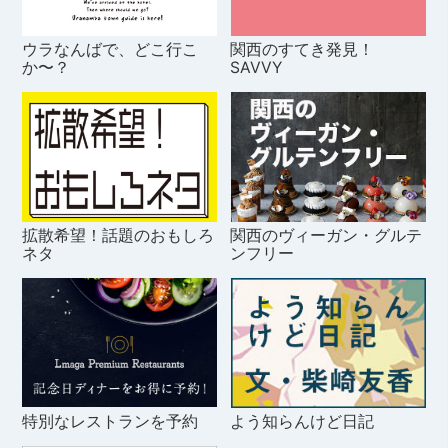
ウラなんばで、どこ行こ
関西のすてき発見！
か〜？
SAVVY
拡散希望！話題のおもしろ
関西のヴィーガン・グルテ
ネタ
ンフリー
特別なレストランを予約
よう知らんけど日記