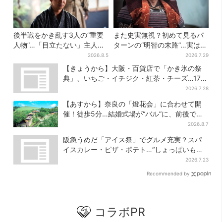
後半戦をかき乱す3人の“重要
また史実無視？初めて見るパ
人物”…「目立たない」主人
ターンの“明智の末路”…実は、
公・仲野太賀も、モブキャラ
ありえなくもない！？【豊臣
2026.8.5
2026.7.29
→覚醒へ【豊臣兄弟】
兄弟】
【きょうから】大阪・百貨店で「かき氷の祭
典」、いちご・イチジク・紅茶・チーズ…17店
舗のメニュー集結
2026.7.28
【あすから】奈良の「燈花会」に合わせて開
催！徒歩5分…結婚式場が“バル”に、前後で食
事が楽しめる
2026.8.7
阪急うめだ「アイス祭」でグルメ充実？スパ
イスカレー・ピザ・ポテト…“しょっぱいもの
食べたい”が叶う
2026.7.23
Recommended by
コラボPR