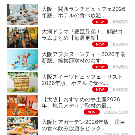
大阪・関西ランチビュッフェ2026
年版、ホテルの食べ放題…
NEW
18時間前
大河ドラマ『豊臣兄弟！』解説コ
ラムまとめ【毎週更新】
NEW
18時間前
大阪アフタヌーンティー2026年最
新版、編集部取材のおす…
NEW
18時間前
大阪スイーツビュッフェ・リスト
2026年版、ホテルで食べ…
NEW
18時間前
【大阪】おすすめの手土産2026
年、地元メディア取材の最…
NEW
2026.8.6 15:00
大阪ビアガーデン2026年版、注目
の食べ飲み放題をピック…
2026.8.4 13:00