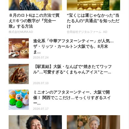
８月のロト6はこの方法で買
“宝くじは運じゃなかった”当
え!!６つの数字が『完全一
たる人の“共通点”を知っただ
致』する方法
け
株式会社MURA AD
合同会社デジタルファーム AD
進化系「中華アフタヌーンティー」が人気…
ザ・リッツ・カールトン大阪でも、8月末
ま...
2026.07.24
【駅直結】大阪・なんばで“焼きたてワッフ
ル”…可愛すぎる“くまちゃんアイス”と一...
2026.07.10
ミニオンのアフタヌーンティー、大阪で開
催！ 関西でここだけ…そっくりすぎるスイ
ー...
2026.07.17