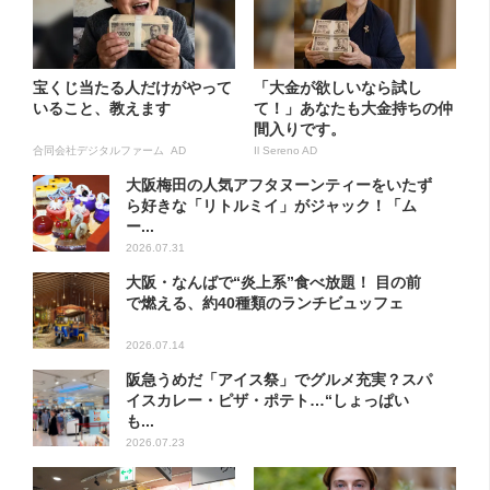
宝くじ当たる人だけがやって
「大金が欲しいなら試し
いること、教えます
て！」あなたも大金持ちの仲
間入りです。
合同会社デジタルファーム AD
Il Sereno AD
大阪梅田の人気アフタヌーンティーをいたず
ら好きな「リトルミイ」がジャック！「ム
ー...
2026.07.31
大阪・なんばで“炎上系”食べ放題！ 目の前
で燃える、約40種類のランチビュッフェ
2026.07.14
阪急うめだ「アイス祭」でグルメ充実？スパ
イスカレー・ピザ・ポテト…“しょっぱい
も...
2026.07.23