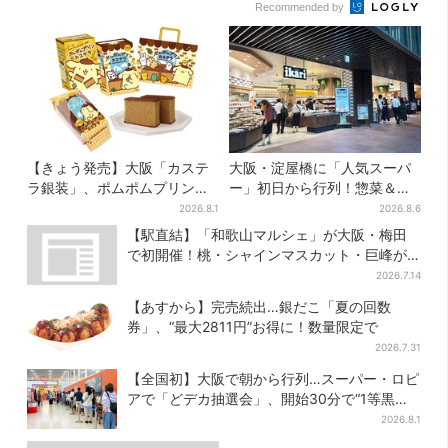
Recommended by
【きょう発売】大阪「カステ
大阪・淀屋橋に「人気スーパ
ラ銀装」、ポムポムプリンと
ー」初日から行列！惣菜＆弁
初コラボ 紙袋まで限定デザ
当コーナーは大幅に拡大…人
2026.8.1
2026.8.6
インに
気商品は？
【駅直結】「和歌山マルシェ」が大阪・梅田
で初開催！桃・シャインマスカット・巨峰が
ずらり
2026.7.14
【あすから】完売続出…銀だこ「夏の回数
券」、“最大2811円”お得に！数量限定で
2026.7.31
【全国初】大阪で朝から行列…スーパー・ロピ
アで「どデカ抽選会」、開始30分で“1等黒毛
和牛”の当選も
2026.8.1