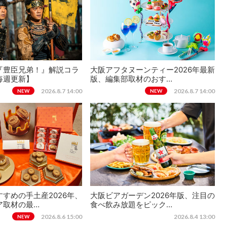
『豊臣兄弟！』解説コラ
大阪アフタヌーンティー2026年最新
毎週更新】
版、編集部取材のおす…
2026.8.7 14:00
2026.8.7 14:00
NEW
NEW
すめの手土産2026年、
大阪ビアガーデン2026年版、注目の
ア取材の最…
食べ飲み放題をピック…
2026.8.6 15:00
2026.8.4 13:00
NEW