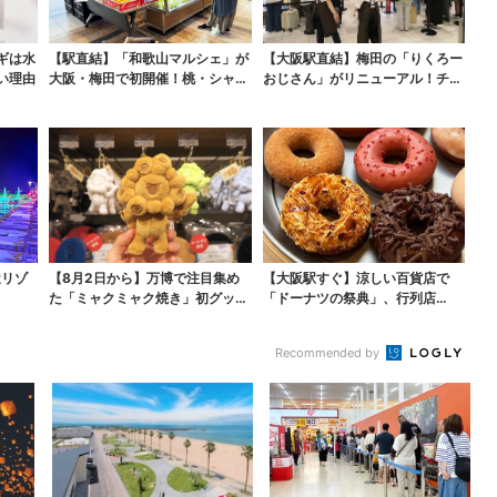
ギは水
【駅直結】「和歌山マルシェ」が
【大阪駅直結】梅田の「りくろー
い理由
大阪・梅田で初開催！桃・シャイ
おじさん」がリニューアル！チー
ンマスカット・巨峰が...
ズケーキ以外も充実…...
近リゾ
【8月2日から】万博で注目集め
【大阪駅すぐ】涼しい百貨店で
た「ミャクミャク焼き」初グッズ
「ドーナツの祭典」、行列店
化！大阪・梅田だけの...
の“できたて”＆限定メニュ...
Recommended by