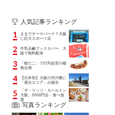
人気記事ランキング
1
まるでテーマパーク？大阪
に巨大スポーツ店
2
牛乳石鹸ブックカバー、大
阪で無料配布
3
「銀だこ」で行列必至の破
格企画
4
【日本初】大阪の河川敷に
「屋台エリア」が誕生
「ザ・リッツ・カールトン
5
大阪」5000円台・食べ放
題
写真ランキング