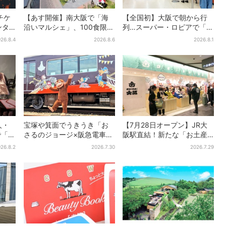
チケ
【あす開催】南大阪で「海
【全国初】大阪で朝から行
ンタ
沿いマルシェ」、100食限定
列…スーパー・ロピアで「ど
0の光
「たこ飯」のふるまい＆キ
デカ抽選会」、開始30分
26.8.4
2026.8.6
2026.8.1
日も
ッズ縁日も
で“1等黒毛和牛”の当選も
人・
宝塚や箕面でうきうき「お
【7月28日オープン】JR大
で「呪
さるのジョージ×阪急電車」
阪駅直結！新たな「お土産
ト
お披露目！マルーンの制服
ショップ」、銘菓バラ売り
26.8.2
2026.7.30
2026.7.29
で神戸・宝塚・京都各線に
で地元民の“おやつ調達”にも
添乗