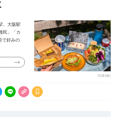
に
駅、大阪駅
難民」「カ
前で好みの
(写真9枚)