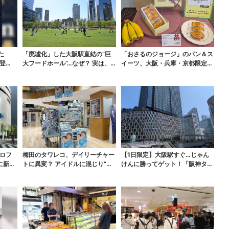
た
「廃墟化」した大阪駅直結の“巨
「おさるのジョージ」のパン＆ス
登
大フードホール”…なぜ？ 実は、
イーツ、大阪・兵庫・京都限定で
梅田ランチ＆カフェ...
【きょうから】発売ス...
ロフ
梅田のタワレコ、デイリーチャー
【1日限定】大阪駅すぐ…じゃん
に新店
トに異変？ アイドルに混じり“マ
けんに勝ってゲット！「阪神タイ
ユリカ”が1位に…...
ガースうちわ」と「ス...