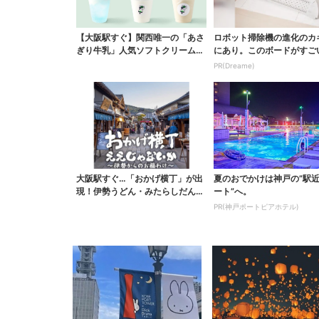
【大阪駅すぐ】関西唯一の「あさ
ロボット掃除機の進化のカ
ぎり牛乳」人気ソフトクリームが
にあり。このボードがすご
進化…ここだけの新メ...
PR(Dreame)
大阪駅すぐ…「おかげ横丁」が出
夏のおでかけは神戸の”駅
現！伊勢うどん・みたらしだん
ート”へ。
ご・かき氷など、名物グ...
PR(神戸ポートピアホテル)