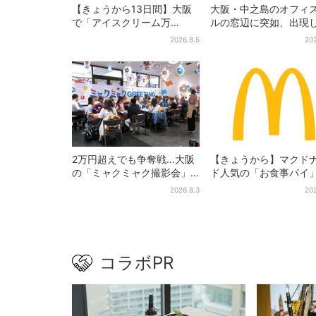
【きょうから13日間】大阪
大阪・中之島のオフィ
で「アイスクリーム万
ルの窓辺に突如、出現
博」、全国34ブランド・
た……巨大インコ「何
2026.8.5
202
100種超…初登場の「チョコ
る」「朝からビビった
ソフト」に行列
その正体とは？
2万円超えでも争奪戦…大阪
【きょうから】マクド
の「ミャクミャク撮影会」
ド人気の「お食事パイ
に全国からファン集結、参
年も登場、熱々とろ～
2026.8.3
202
加者に聞いた「それでも会
限定メニュー
いたい理由」
コラボPR