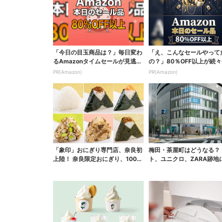
「今日の目玉商品は？」毎日変わ
「え、こんなセールやって
るAmazonタイムセールが見逃せ
の？」80％OFF以上が続々
ない
場！Amazonの本気が...
PR(Amazon)
PR(Amazon)
「象印」おにぎり専門店、奈良初
梅田・茶屋町はどうなる？ 
上陸！ 奈良限定おにぎり、1000
ト、ユニクロ、ZARA跡地
円前後のだし巻き...
続々…再開発も予定