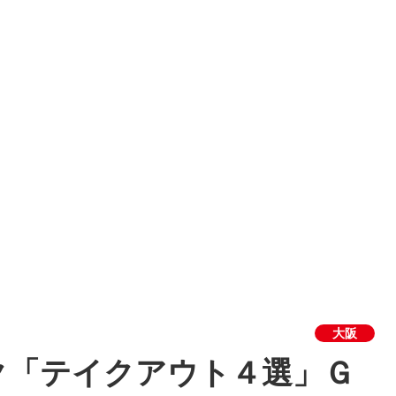
大阪
ク「テイクアウト４選」Ｇ