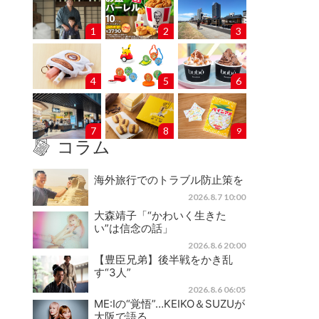
1
2
3
4
5
6
7
8
9
コラム
海外旅行でのトラブル防止策を
2026.8.7 10:00
大森靖子「“かわいく生きた
い”は信念の話」
2026.8.6 20:00
【豊臣兄弟】後半戦をかき乱
す“3人”
2026.8.6 06:05
ME:Iの“覚悟”…KEIKO＆SUZUが
大阪で語る