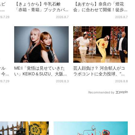
スビ
【きょうから】牛乳石鹸
【あすから】奈良の「燈花
し
「赤箱・青箱」ブックカバ
会」に合わせて開催！徒歩5
かい
ー、大阪で無料配布！ 先着
分…結婚式場が“バル”に、前
6.7.29
2026.8.7
2026.8.7
」、
1000名に「牛のカード」も
後で食事が楽しめる
ナル
ME:I「覚悟は見せていきた
芸人顔負け？ 河合郁人がコ
」今
い」KEIKO＆SUZU、大阪で
ラボコントに全力投球、“芸
り夏
語る…“日プ女子”からの3年
人も恥ずかしくてやらな
6.7.29
2026.8.3
2026.8.8
間と、7人で目指す夢
い”ギャグにも挑戦
Recommended by