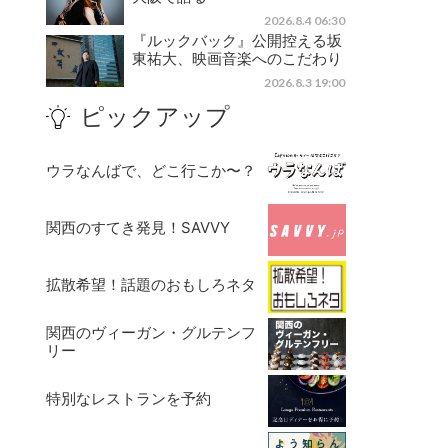
2026.8.4 06:30
『ルックバック』公開控える坂
東祐大、映画音楽へのこだわり
2026.8.3 19:00
ピックアップ
ウラなんばで、どこ行こか〜？
関西のすてき発見！SAVVY
拡散希望！話題のおもしろネタ
関西のヴィーガン・グルテンフ
リー
特別なレストランを予約