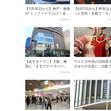
【7月30日から】神戸・海側
【8月7日から】昨年は
が“ミッフィー”だらけ！全16
ット完売！京都で「ラ
施設でパン、スイーツ、ナ
ンフェス」、最大350
2026.8.3
20
イトマーケットも
が夜空に…会場には縁
【あすオープン】大阪・梅
マユリカ中谷の元同居
田に「まるでテーマパー
さゆりが主役に…大阪
ク」な巨大スポーツ店、461
物展」開催、コンセプ
2026.8.6
20
ブランド集結！ 6フロアを
は“呪物たちのお茶会”
まとめて紹介