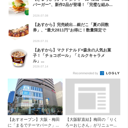
バーガー”、新作2品が登場！「完璧な組み...
2026.07.08
【あすから】完売続出…銀だこ「夏の回数
券」、“最大2811円”お得に！数量限定で
2026.07.31
【あすから】マクドナルド×森永の人気お菓
子！「チョコボール」「ミルクキャラメ
ル」...
2026.07.14
Recommended by
【あすオープン】大阪・梅田
【大阪駅直結】梅田の「りく
に「まるでテーマパーク」な
ろーおじさん」がリニューア