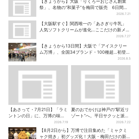
【きょうから】大阪「りくろーおじさん創業
祭」、名物の“和菓子”を梅田で販売 6日間限
定でお得に
2026.7.21
【大阪駅すぐ】関西唯一の「あさぎり牛乳」
人気ソフトクリームが進化…ここだけの新メニ
ューも仲間入り
2026.7.27
【きょうから13日間】大阪で「アイスクリー
ム万博」、全国34ブランド・100種超…初登場
の「チョコソフト」に行列
2026.8.5
【あさって・7月21日】「ラミ
夏のおでかけは神戸の”駅近リ
ントンの日」に、万博の味が
ゾート”へ。平日サクッと派
大阪で復活…カフェで100
も、休日ガッツリ派も！タイ
2026.7.19
2026.7.22
個“無料配布”
パ抜群、約20種の楽しみ方
【8月2日から】万博で注目集めた「ミャクミ
ャク焼き」初グッズ化！大阪・梅田だけの新