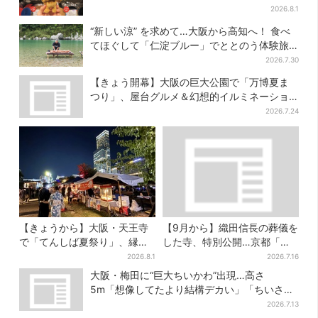
商品が登場
2026.8.1
“新しい涼” を求めて…大阪から高知へ！ 食べ
てほぐして「仁淀ブルー」でととのう体験旅
【2026夏最新版】
2026.7.30
【きょう開幕】大阪の巨大公園で「万博夏ま
つり」、屋台グルメ＆幻想的イルミネーショ
ン…計27日間開催
2026.7.24
【きょうから】大阪・天王寺
【9月から】織田信長の葬儀を
で「てんしば夏祭り」、縁日
した寺、特別公開…京都「大
や盆踊り…涼しいスプラッシ
徳寺」3年ぶりの“レア寺院”も
2026.8.1
2026.7.16
ュタイムも！2日間だけ
大阪・梅田に“巨大ちいかわ”出現…高さ
5m「想像してたより結構デカい」「ちいさ…
くはない」
2026.7.13