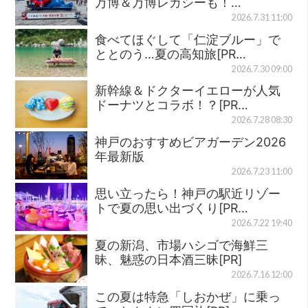
万博＆万博レガシーも！…
2026.7.31 11:00
食べてほぐして「仁淀ブルー」で
ととのう…夏の高知旅[PR…
2026.7.30 09:00
新幹線＆ドクターイエローが人気
ドーナツとコラボ！？[PR…
2026.7.28 08:30
神戸のおすすめビアガーデン2026
年最新版
2026.7.23 11:00
思い立ったら！神戸の駅近リゾー
トで夏の思い出づくり[PR…
2026.7.22 19:40
夏の新潟、市場ハシゴで海鮮三
昧、魅惑の日本酒三昧[PR]
2026.7.16 12:00
この夏は特急「しおかぜ」に乗っ