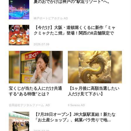
夏のおでかけは神戸の”駅近リゾート”へ。
神戸ポートピアホテル AD
【今だけ】大阪・道頓堀くくるに新作「ミャ
クミャクたこ焼」登場！関西の8店舗限定で
2026.07.09
宝くじが当たる人にだけ共通
【1ヶ月後に高額当選したい
する“ある特徴”とは？
人だけ見て下さい】
合同会社デジタルファーム AD
Il Sereno AD
【7月28日オープン】JR大阪駅直結！新たな
「お土産ショップ」、銘菓バラ売りで地...