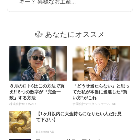
キー？ 異様なお土産…
あなたにオススメ
８月のロト6はこの方法で買
「どうせ当たらない」と思っ
え!!６つの数字が『完全一
てた私が本当に当選した“買
致』する方法
い方”がこれ
株式会社MURA AD
合同会社デジタルファーム AD
【1ヶ月以内に大金持ちになりたい人だけ見
て下さい】
Il Sereno AD