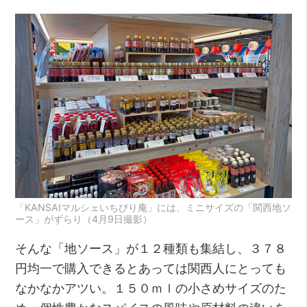
「KANSAIマルシェいちびり庵」には、ミニサイズの「関西地ソ
ース」がずらり（4月9日撮影）
そんな「地ソース」が１２種類も集結し、３７８
円均一で購入できるとあっては関西人にとっても
なかなかアツい。１５０ｍｌの小さめサイズのた