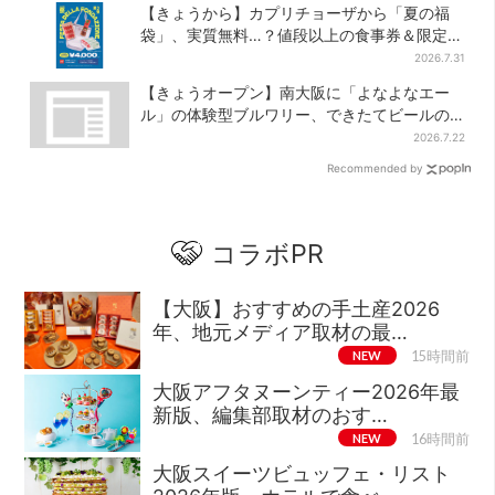
【きょうから】カプリチョーザから「夏の福
袋」、実質無料…？値段以上の食事券＆限定ア
イテム付き
2026.7.31
【きょうオープン】南大阪に「よなよなエー
ル」の体験型ブルワリー、できたてビールの
試飲や醸造所見学も
2026.7.22
Recommended by
コラボPR
【大阪】おすすめの手土産2026
年、地元メディア取材の最…
NEW
15時間前
大阪アフタヌーンティー2026年最
新版、編集部取材のおす…
NEW
16時間前
大阪スイーツビュッフェ・リスト