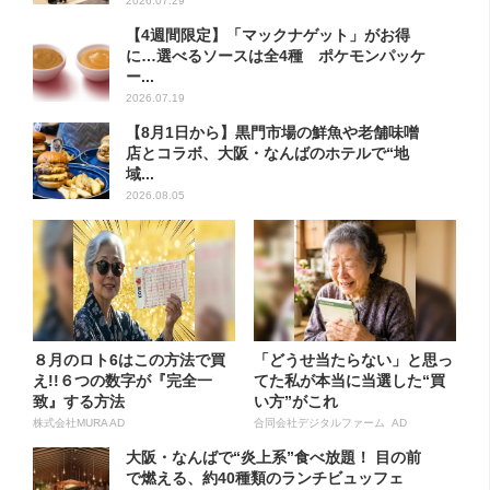
2026.07.29
【4週間限定】「マックナゲット」がお得
に…選べるソースは全4種 ポケモンパッケ
ー...
2026.07.19
【8月1日から】黒門市場の鮮魚や老舗味噌
店とコラボ、大阪・なんばのホテルで“地
域...
2026.08.05
８月のロト6はこの方法で買
「どうせ当たらない」と思っ
え!!６つの数字が『完全一
てた私が本当に当選した“買
致』する方法
い方”がこれ
株式会社MURA AD
合同会社デジタルファーム AD
大阪・なんばで“炎上系”食べ放題！ 目の前
で燃える、約40種類のランチビュッフェ