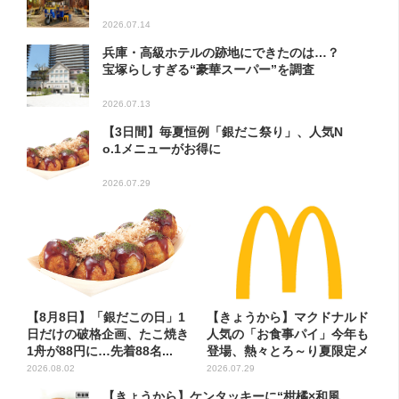
2026.07.14
兵庫・高級ホテルの跡地にできたのは…？
宝塚らしすぎる“豪華スーパー”を調査
2026.07.13
【3日間】毎夏恒例「銀だこ祭り」、人気N
o.1メニューがお得に
2026.07.29
【8月8日】「銀だこの日」1
【きょうから】マクドナルド
日だけの破格企画、たこ焼き
人気の「お食事パイ」今年も
1舟が88円に…先着88名...
登場、熱々とろ～り夏限定メ
ニ...
2026.08.02
2026.07.29
【きょうから】ケンタッキーに“柑橘×和風