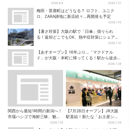
巨大スポーツ店、461ブラン
ル！チーズケーキ以外も充
2026.8.6
2026.7.21
ド集結！ 6フロアをまとめて
実…並ばず買える「ロッカ
梅田・茶屋町はどうなる？ ロフト、ユニク
紹介
ー」も設置
ロ、ZARA跡地に新店続々…再開発も予定
2026.7.10
【暑さ対策】大阪の駅で「日傘」借りられ
る！返却どこでもOK、熱中症対策にシェアサ
ービス拡大
2026.7.31
【あすオープン】16年ぶり…「マクドナル
ド」が大阪・本町に帰ってくる！駅から徒歩1
分＆23時まで
2026.7.28
関西から最短1時間の新潟へ！
【7月28日オープン】JR大阪
市場ハシゴで海鮮三昧、魅惑
駅直結！新たな「お土産ショ
の日本酒、発酵グルメも
ップ」、銘菓バラ売りで地元
2026.7.16
2026.7.29
民の“おやつ調達”にも