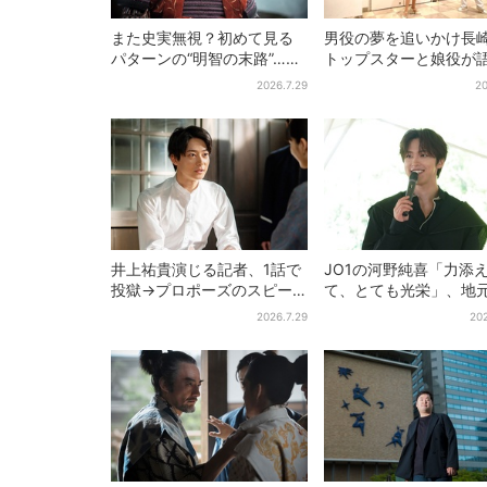
また史実無視？初めて見る
男役の夢を追いかけ長
パターンの“明智の末路”…実
トップスターと娘役が
は、ありえなくもない！？
「ハウステンボス歌劇
2026.7.29
20
【豊臣兄弟】
とは？大阪で初公演開
井上祐貴演じる記者、1話で
JO1の河野純喜「力添
投獄→プロポーズのスピー
て、とても光栄」、地
ド感に視聴者驚き「横沢さ
奈良へ凱旋！学生時代
2026.7.29
202
んだけ怒涛すぎる」
い出エピソードも