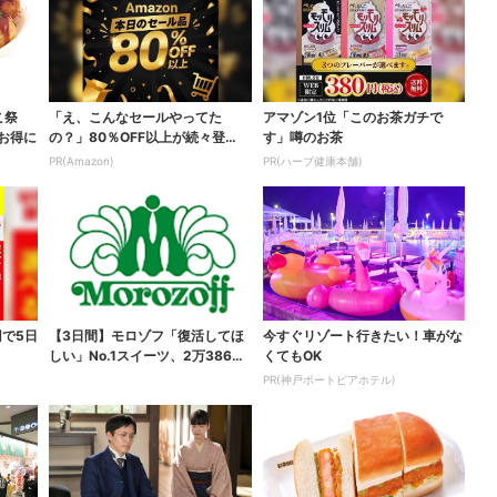
こ祭
「え、こんなセールやってた
アマゾン1位「このお茶ガチで
がお得に
の？」80％OFF以上が続々登
す」噂のお茶
場！Amazonの本気が...
PR(Amazon)
PR(ハーブ健康本舗)
円で5日
【3日間】モロゾフ「復活してほ
今すぐリゾート行きたい！車がな
しい」No.1スイーツ、2万3865
くてもOK
票から選ばれた...
PR(神戸ポートピアホテル)