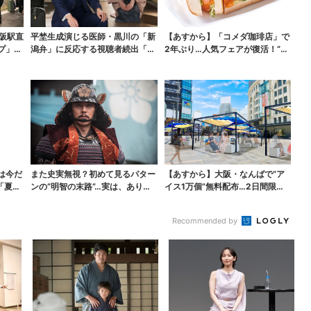
大阪駅直
平埜生成演じる医師・黒川の「新
【あすから】「コメダ珈琲店」で
プ」、
潟弁」に反応する視聴者続出「グ
2年ぶり…人気フェアが復活！“ハ
ッときた」
ワイ旅行が当たる”...
は今だ
また史実無視？初めて見るパター
【あすから】大阪・なんばで“ア
「夏福
ンの“明智の末路”…実は、ありえ
イス1万個”無料配布…2日間限定
なくもない！？【豊...
で、ロッテの人気商...
Recommended by