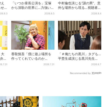
控え
「いつか座長公演を」宝塚
中村倫也演じる“謎の男”、意
出せ
から演歌の世界に…力強いコ
外な場所から現る…視聴者歓
音楽
ブシで聴かせる有沙瞳の目
喜「こんな登場シーンと
26.8.3
2026.8.5
2026.8.4
指す道とは
は」
Ｅ大
香取慎吾「僕に遊ぶ場所を
「＃俺たちの黒川」タグも…
熱弁
作ってくれているのか
平埜生成演じる黒川先生
くキ
も」、異色バラエティ『し
の“退場”にSNS悲鳴「もっと
26.7.31
2026.7.31
2026.8.7
んごの芽』で感じた読売テ
見たかった」
レビの“パンク精神”
Recommended by