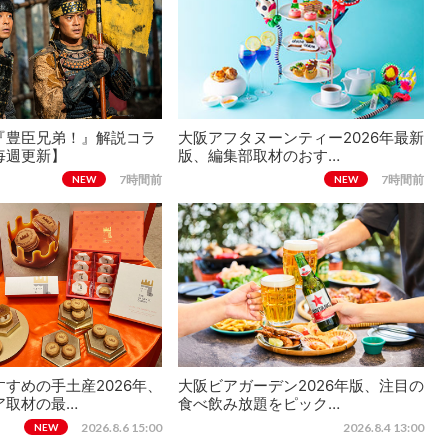
『豊臣兄弟！』解説コラ
大阪アフタヌーンティー2026年最新
毎週更新】
版、編集部取材のおす…
7時間前
7時間前
NEW
NEW
すめの手土産2026年、
大阪ビアガーデン2026年版、注目の
ア取材の最…
食べ飲み放題をピック…
2026.8.6 15:00
2026.8.4 13:00
NEW