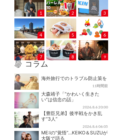
1
2
3
4
5
6
7
8
9
コラム
海外旅行でのトラブル防止策を
11時間前
大森靖子「“かわいく生きた
い”は信念の話」
2026.8.6 20:00
【豊臣兄弟】後半戦をかき乱
す“3人”
2026.8.6 06:05
ME:Iの“覚悟”…KEIKO＆SUZUが
大阪で語る