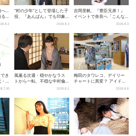
崎へ…
“村の少年”として登場した子
吉岡里帆、『豊臣兄弟！』
語る
役、『あんぱん』でも印象
イベントで奈良へ「こんな
団」
的だった…視聴者驚き「どう
に楽しんでもらえてうれし
26.8.2
2026.8.3
2026.8.3
催
りで演技上手だと」
い」
えでき
風薫る次週・穏やかなラス
梅田のタワレコ、デイリー
元・
トから一転、不穏な中村倫
チャートに異変？ アイドル
の思
也の登場に視聴者期待「い
に混じり“マユリカ”が1位
6.7.30
2026.8.2
2026.8.6
よいよ登場だ」
に…お笑いが強すぎる理由と
は