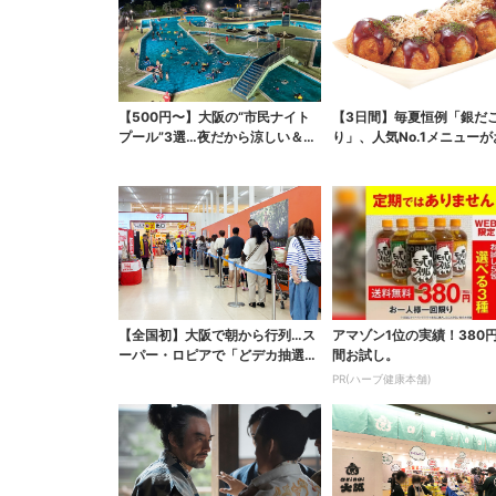
【500円〜】大阪の“市民ナイト
【3日間】毎夏恒例「銀だ
プール”3選…夜だから涼しい＆コ
り」、人気No.1メニュー
スパ最強
【全国初】大阪で朝から行列…ス
アマゾン1位の実績！380
ーパー・ロピアで「どデカ抽選
間お試し。
会」、開始30分で“1...
PR(ハーブ健康本舗)