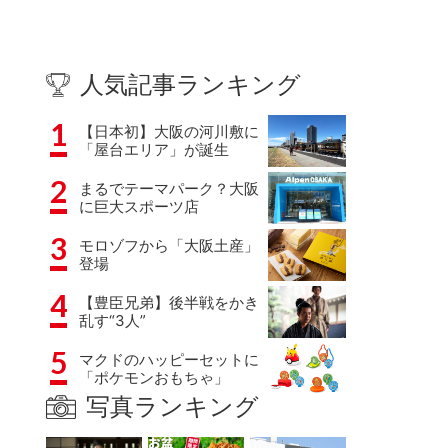
人気記事ランキング
1
【日本初】大阪の河川敷に
「屋台エリア」が誕生
2
まるでテーマパーク？大阪
に巨大スポーツ店
3
モロゾフから「大阪土産」
登場
4
【豊臣兄弟】後半戦をかき
乱す“3人”
5
マクドのハッピーセットに
「ポケモンおもちゃ」
写真ランキング