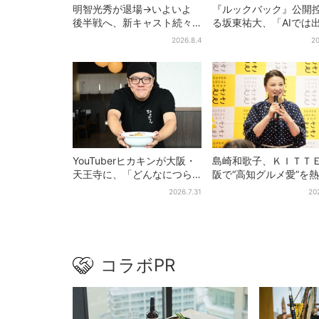
明智光秀が退場→いよいよ
『ルックバック』公開
後半戦へ、新キャスト続々…
る坂東祐大、「AIでは
「豊臣兄弟！」振り返り＆
ない質感がある」映画
2026.8.4
20
第30回あらすじ
へのこだわり
YouTuberヒカキンが大阪・
島崎和歌子、ＫＩＴＴ
天王寺に、「どんなにつら
阪で“高知グルメ愛”を
い時でも…」ラーメン愛＆兄
「カツオは塩派」「ち
2026.7.31
20
セイキンとの思い出を語る
ュウがおつまみ」
コラボPR