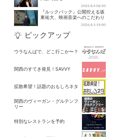
2026.8.4 06:30
『ルックバック』公開控える坂
東祐大、映画音楽へのこだわり
2026.8.3 19:00
ピックアップ
ウラなんばで、どこ行こか〜？
関西のすてき発見！SAVVY
拡散希望！話題のおもしろネタ
関西のヴィーガン・グルテンフ
リー
特別なレストランを予約