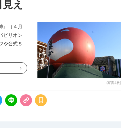
目見え
博』（４月
パビリオン
ジや公式Ｓ
(写真4枚)