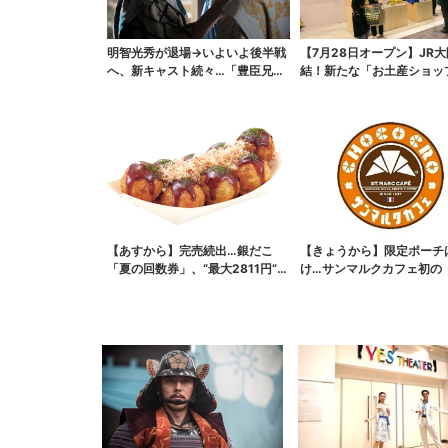
明智光秀が退場→いよいよ後半戦
【7月28日オープン】JR
へ、新キャスト続々…「豊臣兄
結！新たな「お土産ショッ
弟！」振り返り＆第30...
銘菓バラ売りで地...
【あすから】完売続出…銀だこ
【きょうから】限定ポーチ
「夏の回数券」、“最大2811円”お
け…サンマルクカフェ初の
得に！数量限定で
袋」、実質無料でレア...