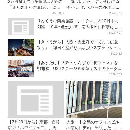
2万円超えでも争奪戦…大阪の
「気づいたら、すぐそばに貞
「ミャクミャク撮影会」に全
子が…」ひらパーのVRホラ
国からファン集結、参加者に
ー、1kmの迷宮で”逃げ切れな
2026.8.3
2026.7.19
聞いた「それでも会いたい理
い恐怖”体験
りんくうの商業施設「シークル」が10月末に
由」
閉館、19年の歴史に幕…南大阪民に衝撃はし
る
2026.7.24
【きょうから】大阪・天王寺で「てんしば夏
祭り」、縁日や盆踊り…涼しいスプラッシュタ
イムも！2日間だけ
2026.8.1
【あすだけ】大阪・なんばで「街フェス」を
初開催、USJステージ＆豪華ゲストのトークシ
ョーも！参加無料で
2026.7.31
【7月29日から】京都・百貨
大阪・中之島のオフィスビル
店で「ハワイフェア」、現地
の窓辺に突如、出現した……