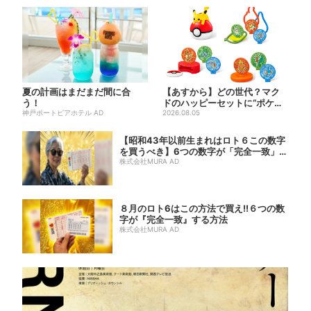
夏の計画はまだまだ間に合
【あすから】どの世代？マク
う！
ドのハッピーセットに“ポケモ
神戸ポートピアホテル AD
ンおもちゃ”、歴代30匹に...
2026.08.05
【昭和43年以前生まれはロト６この数字
を買うべき】6つの数字が「完全一致」す
る方...
株式会社MURA AD
８月のロト6はこの方法で買え!!６つの数
字が『完全一致』する方法
株式会社MURA AD