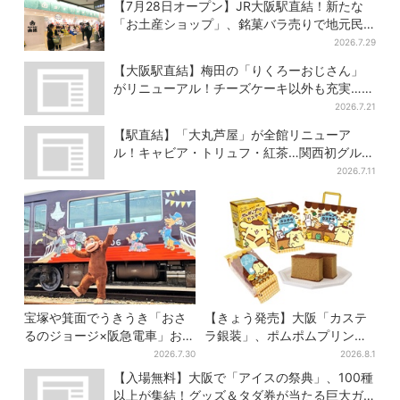
【7月28日オープン】JR大阪駅直結！新たな
「お土産ショップ」、銘菓バラ売りで地元民
の“おやつ調達”にも
2026.7.29
【大阪駅直結】梅田の「りくろーおじさん」
がリニューアル！チーズケーキ以外も充実…並
ばず買える「ロッカー」も設置
2026.7.21
【駅直結】「大丸芦屋」が全館リニューア
ル！キャビア・トリュフ・紅茶…関西初グルメ
＆焼き菓子も
2026.7.11
宝塚や箕面でうきうき「おさ
【きょう発売】大阪「カステ
るのジョージ×阪急電車」お披
ラ銀装」、ポムポムプリンと
露目！マルーンの制服で神
初コラボ 紙袋まで限定デザ
2026.7.30
2026.8.1
戸・宝塚・京都各線に添乗
インに
【入場無料】大阪で「アイスの祭典」、100種
以上が集結！グッズ＆タダ券が当たる巨大ガ