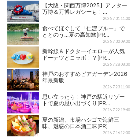
【大阪・関西万博2025】アフター
万博＆万博レガシーも！…
2026.7.31 11:00
食べてほぐして「仁淀ブルー」で
ととのう…夏の高知旅[PR…
2026.7.30 09:00
新幹線＆ドクターイエローが人気
ドーナツとコラボ！？[PR…
2026.7.28 08:30
神戸のおすすめビアガーデン2026
年最新版
2026.7.23 11:00
思い立ったら！神戸の駅近リゾー
トで夏の思い出づくり[PR…
2026.7.22 19:40
夏の新潟、市場ハシゴで海鮮三
昧、魅惑の日本酒三昧[PR]
2026.7.16 12:00