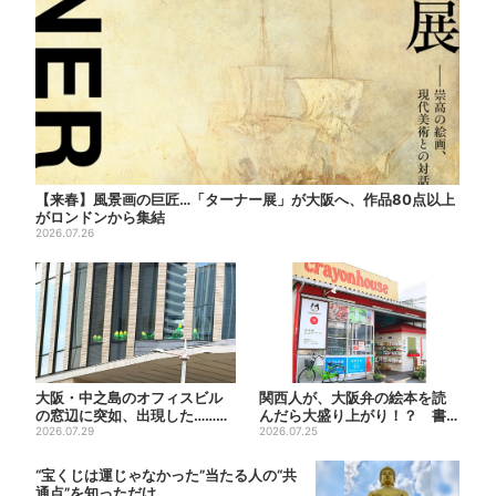
【来春】風景画の巨匠…「ターナー展」が大阪へ、作品80点以上
がロンドンから集結
2026.07.26
大阪・中之島のオフィスビル
関西人が、大阪弁の絵本を読
の窓辺に突如、出現した……巨
んだら大盛り上がり！？ 書
大インコ「何かいる」「朝か...
2026.07.29
店員が語る、“関西弁”絵本が...
2026.07.25
“宝くじは運じゃなかった”当たる人の“共
通点”を知っただけ