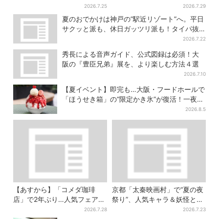
で人気のロコモコ＆数量限定
巨大インコ「何かいる」「朝
2026.7.25
2026.7.29
ドーナツがずらり
からビビった」、その正体と
夏のおでかけは神戸の”駅近リゾート”へ。平日
は？
サクッと派も、休日ガッツリ派も！タイパ抜
群、約20種の楽しみ方
2026.7.22
秀長による音声ガイド、公式図録は必須！大
阪の『豊臣兄弟』展を、より楽しむ方法４選
2026.7.10
【夏イベント】即完も…大阪・フードホールで
「ほうせき箱」の“限定かき氷”が復活！一夜限
りの盆踊りも
2026.8.5
【あすから】「コメダ珈琲
京都「太秦映画村」で“夏の夜
店」で2年ぶり…人気フェアが
祭り”、人気キャラ＆妖怪と盆
復活！“ハワイ旅行が当た
踊り…最恐お化け屋敷もリニ
2026.7.28
2026.7.23
る”キャンペーンも
ューアル