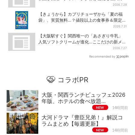
チャも
2026.7.28
【きょうから】カプリチョーザから「夏の福
袋」、実質無料…？値段以上の食事券＆限定ア
イテム付き
2026.7.31
【大阪駅すぐ】関西唯一の「あさぎり牛乳」
人気ソフトクリームが進化…ここだけの新メニ
ューも仲間入り
2026.7.27
Recommended by
コラボPR
大阪・関西ランチビュッフェ2026
年版、ホテルの食べ放題…
NEW
14時間前
大河ドラマ『豊臣兄弟！』解説コ
ラムまとめ【毎週更新】
NEW
14時間前