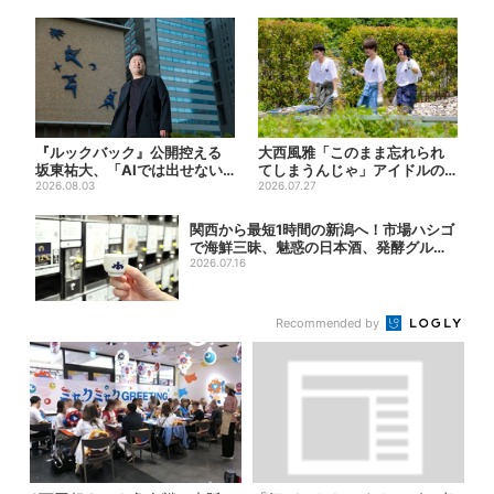
『ルックバック』公開控える
大西風雅「このまま忘れられ
坂東祐大、「AIでは出せない
てしまうんじゃ」アイドルの
質感がある」映画音楽へのこ...
2026.08.03
葛藤、漏らす…関西ジュニア
2026.07.27
特...
関西から最短1時間の新潟へ！市場ハシゴ
で海鮮三昧、魅惑の日本酒、発酵グルメ
も
2026.07.16
Recommended by