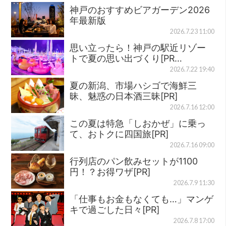
神戸のおすすめビアガーデン2026
年最新版
2026.7.23 11:00
思い立ったら！神戸の駅近リゾー
トで夏の思い出づくり[PR…
2026.7.22 19:40
夏の新潟、市場ハシゴで海鮮三
昧、魅惑の日本酒三昧[PR]
2026.7.16 12:00
この夏は特急「しおかぜ」に乗っ
て、おトクに四国旅[PR]
2026.7.16 09:00
行列店のパン飲みセットが1100
円！？お得ワザ[PR]
2026.7.9 11:30
「仕事もお金もなくても…」マンゲ
キで過ごした日々[PR]
2026.7.8 17:00