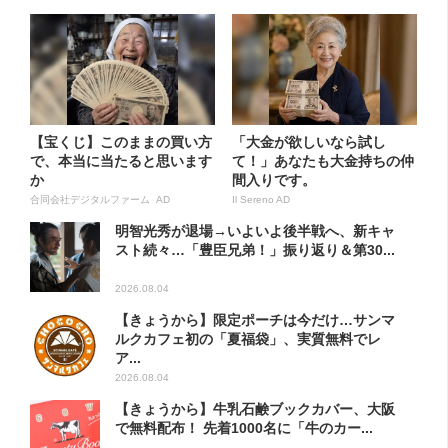
【宝くじ】このままの買い方
「大金が欲しいなら試し
で、本当に当たると思います
て！」あなたも大金持ちの仲
か
間入りです。
合同会社デジタルファーム AD
Il Sereno AD
明智光秀が退場→いよいよ後半戦へ、新キャ
スト続々…「豊臣兄弟！」振り返り＆第30...
2026.08.04
【きょうから】限定ポーチは今だけ…サンマ
ルクカフェ初の「夏福袋」、実質無料でレ
ア...
2026.08.04
【きょうから】牛乳石鹸ブックカバー、大阪
で無料配布！ 先着1000名に「牛のカー...