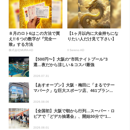
８月のロト6はこの方法で買
【1ヶ月以内に大金持ちにな
え!!６つの数字が『完全一
りたい人だけ見て下さい】
致』する方法
株式会社MURA AD
Il Sereno AD
【500円〜】大阪の“市民ナイトプール”3
選…夜だから涼しい＆コスパ最強
2026.07.31
【あすオープン】大阪・梅田に「まるでテー
マパーク」な巨大スポーツ店、461ブラン...
2026.08.06
【全国初】大阪で朝から行列…スーパー・ロ
ピアで「どデカ抽選会」、開始30分で“1...
2026.08.01