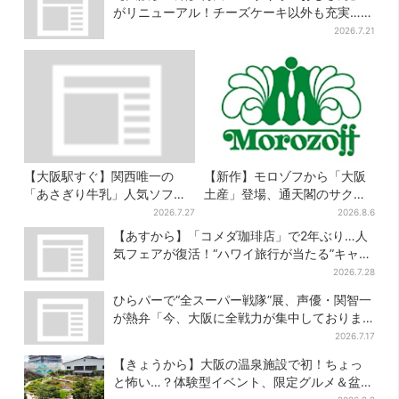
がリニューアル！チーズケーキ以外も充実…並
ばず買える「ロッカー」も設置
2026.7.21
【大阪駅すぐ】関西唯一の
【新作】モロゾフから「大阪
「あさぎり牛乳」人気ソフト
土産」登場、通天閣のサクサ
クリームが進化…ここだけの
クスイーツ 6カ所で順次発売
2026.7.27
2026.8.6
新メニューも仲間入り
【あすから】「コメダ珈琲店」で2年ぶり…人
気フェアが復活！“ハワイ旅行が当たる”キャン
ペーンも
2026.7.28
ひらパーで“全スーパー戦隊”展、声優・関智一
が熱弁「今、大阪に全戦力が集中しておりま
す」
2026.7.17
【きょうから】大阪の温泉施設で初！ちょっ
と怖い…？体験型イベント、限定グルメ＆盆踊