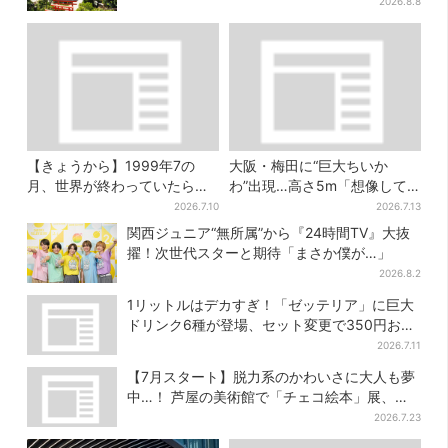
りも
2026.8.8
【きょうから】1999年7の
大阪・梅田に“巨大ちいか
月、世界が終わっていたら…
わ”出現…高さ5m「想像して
約10万人動員のホラー展が大
たより結構デカい」「ちい
2026.7.10
2026.7.13
阪へ
さ…くはない」
関西ジュニア“無所属”から『24時間TV』大抜
擢！次世代スターと期待「まさか僕が…」
2026.8.2
1リットルはデカすぎ！「ゼッテリア」に巨大
ドリンク6種が登場、セット変更で350円お得
に
2026.7.11
【7月スタート】脱力系のかわいさに大人も夢
中…！ 芦屋の美術館で「チェコ絵本」展、老
舗文具メーカーのグッズにも注目
2026.7.23