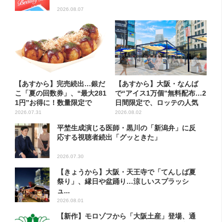
2026.08.07
【あすから】完売続出…銀だ
【あすから】大阪・なんば
こ「夏の回数券」、“最大281
で“アイス1万個”無料配布…2
1円”お得に！数量限定で
日間限定で、ロッテの人気
商...
2026.07.31
2026.08.02
平埜生成演じる医師・黒川の「新潟弁」に反
応する視聴者続出「グッときた」
2026.07.30
【きょうから】大阪・天王寺で「てんしば夏
祭り」、縁日や盆踊り…涼しいスプラッシ
ュ...
2026.08.01
【新作】モロゾフから「大阪土産」登場、通