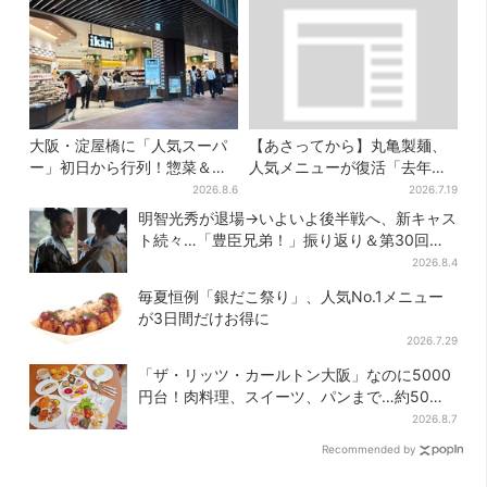
大阪・淀屋橋に「人気スーパ
【あさってから】丸亀製麺、
ー」初日から行列！惣菜＆弁
人気メニューが復活「去年め
当コーナーは大幅に拡大…人
っちゃハマった」「待ってた
2026.8.6
2026.7.19
気商品は？
よ！」「夏の救世主」
明智光秀が退場→いよいよ後半戦へ、新キャス
ト続々…「豊臣兄弟！」振り返り＆第30回あ
らすじ
2026.8.4
毎夏恒例「銀だこ祭り」、人気No.1メニュー
が3日間だけお得に
2026.7.29
「ザ・リッツ・カールトン大阪」なのに5000
円台！肉料理、スイーツ、パンまで…約50種
類が食べ放題
2026.8.7
Recommended by