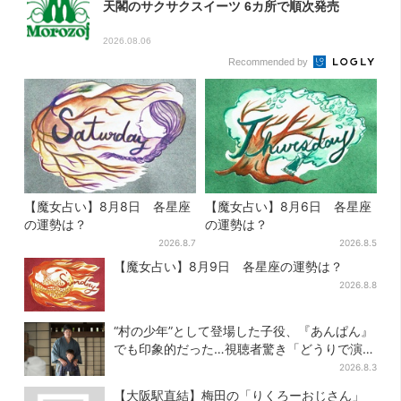
天閣のサクサクスイーツ 6カ所で順次発売
2026.08.06
Recommended by
【魔女占い】8月8日 各星座
【魔女占い】8月6日 各星座
の運勢は？
の運勢は？
2026.8.7
2026.8.5
【魔女占い】8月9日 各星座の運勢は？
2026.8.8
“村の少年”として登場した子役、『あんぱん』
でも印象的だった…視聴者驚き「どうりで演技
上手だと」
2026.8.3
【大阪駅直結】梅田の「りくろーおじさん」