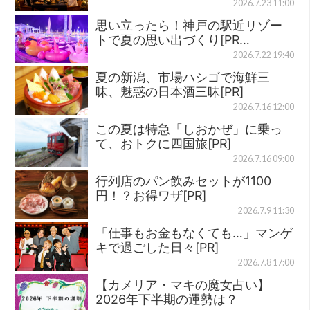
2026.7.23 11:00
思い立ったら！神戸の駅近リゾー
トで夏の思い出づくり[PR…
2026.7.22 19:40
夏の新潟、市場ハシゴで海鮮三
昧、魅惑の日本酒三昧[PR]
2026.7.16 12:00
この夏は特急「しおかぜ」に乗っ
て、おトクに四国旅[PR]
2026.7.16 09:00
行列店のパン飲みセットが1100
円！？お得ワザ[PR]
2026.7.9 11:30
「仕事もお金もなくても…」マンゲ
キで過ごした日々[PR]
2026.7.8 17:00
【カメリア・マキの魔女占い】
2026年下半期の運勢は？