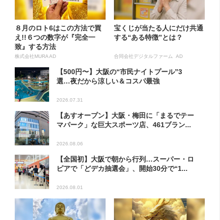
８月のロト6はこの方法で買
宝くじが当たる人にだけ共通
え!!６つの数字が『完全一
する“ある特徴”とは？
致』する方法
株式会社MURA AD
合同会社デジタルファーム AD
【500円〜】大阪の“市民ナイトプール”3
選…夜だから涼しい＆コスパ最強
2026.07.31
【あすオープン】大阪・梅田に「まるでテー
マパーク」な巨大スポーツ店、461ブラン...
2026.08.06
【全国初】大阪で朝から行列…スーパー・ロ
ピアで「どデカ抽選会」、開始30分で“1...
2026.08.01