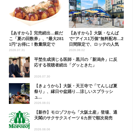
【あすから】完売続出…銀だ
【あすから】大阪・なんば
こ「夏の回数券」、“最大281
で“アイス1万個”無料配布…2
1円”お得に！数量限定で
日間限定で、ロッテの人気
商...
2026.07.31
2026.08.02
平埜生成演じる医師・黒川の「新潟弁」に反
応する視聴者続出「グッときた」
2026.07.30
【きょうから】大阪・天王寺で「てんしば夏
祭り」、縁日や盆踊り…涼しいスプラッシ
ュ...
2026.08.01
【新作】モロゾフから「大阪土産」登場、通
天閣のサクサクスイーツ 6カ所で順次発売
2026.08.06