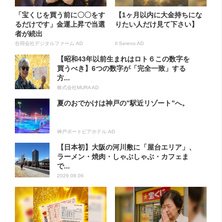
「宝くじを買う前に〇〇をす
【1ヶ月以内に大金持ちにな
るだけです」金運上昇で当選
りたい人だけ見て下さい】
者が続出
合同会社デジタルファーム AD
Il Sereno AD
【昭和43年以前生まれはロト６この数字を
買うべき】6つの数字が「完全一致」する
方...
株式会社MURA AD
夏のおでかけは神戸の”駅近リゾート”へ。
神戸ポートピアホテル AD
【日本初】大阪の河川敷に「屋台エリア」、
ラーメン・焼肉・しゃぶしゃぶ・カフェま
で...
2026.08.06