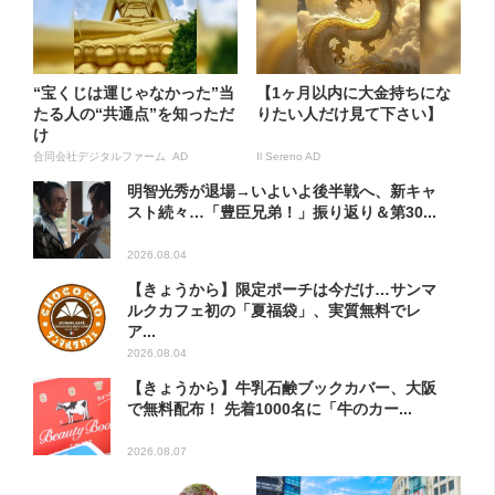
“宝くじは運じゃなかった”当
【1ヶ月以内に大金持ちにな
たる人の“共通点”を知っただ
りたい人だけ見て下さい】
け
合同会社デジタルファーム AD
Il Sereno AD
明智光秀が退場→いよいよ後半戦へ、新キャ
スト続々…「豊臣兄弟！」振り返り＆第30...
2026.08.04
【きょうから】限定ポーチは今だけ…サンマ
ルクカフェ初の「夏福袋」、実質無料でレ
ア...
2026.08.04
【きょうから】牛乳石鹸ブックカバー、大阪
で無料配布！ 先着1000名に「牛のカー...
2026.08.07