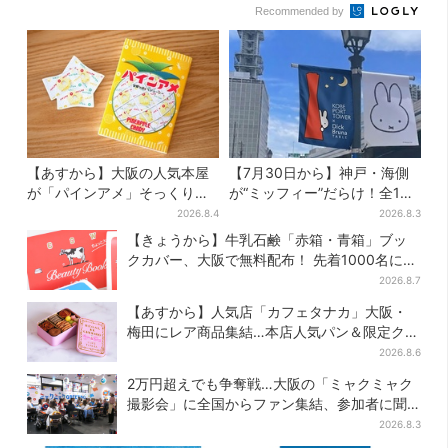
Recommended by
【あすから】大阪の人気本屋
【7月30日から】神戸・海側
が「パインアメ」そっくりの
が“ミッフィー”だらけ！全16
ブックカバー開発、梅田で先
施設でパン、スイーツ、ナイ
2026.8.4
2026.8.3
行販売
トマーケットも
【きょうから】牛乳石鹸「赤箱・青箱」ブッ
クカバー、大阪で無料配布！ 先着1000名に
「牛のカード」も
2026.8.7
【あすから】人気店「カフェタナカ」大阪・
梅田にレア商品集結…本店人気パン＆限定クッ
キー缶も！ 7日間の夏イベント
2026.8.6
2万円超えでも争奪戦…大阪の「ミャクミャク
撮影会」に全国からファン集結、参加者に聞
いた「それでも会いたい理由」
2026.8.3