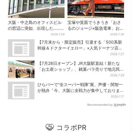
大阪・中之島のオフィスビル
宝塚や箕面でうきうき「おさ
の窓辺に突如、出現した……
るのジョージ×阪急電車」お披
巨大インコ「何かいる」「朝
露目！マルーンの制服で神
2026.7.29
2026.7.30
からビビった」、その正体と
戸・宝塚・京都各線に添乗
【7月末から・限定販売】引退する「500系新
は？
幹線＆ドクターイエロー」×人気ドーナツ店が
コラボ、手土産の切り札にも
2026.7.27
【7月28日オープン】JR大阪駅直結！新たな
「お土産ショップ」、銘菓バラ売りで地元民
の“おやつ調達”にも
2026.7.29
ひらパーで“全スーパー戦隊”展、声優・関智一
が熱弁「今、大阪に全戦力が集中しておりま
す」
2026.7.17
Recommended by
コラボPR