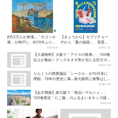
約53万人が来場…「大ゴッホ
【きょうから】カプリチョー
展」が神戸に、約70年ぶり
ザから「夏の福袋」、実質無
『アルルの跳ね橋』来日！お
料…？値段以上の食事券＆限
2026.8.8
2026.7.31
得な限定チケット販売も
定アイテム付き
【入場無料】大阪で「アイスの祭典」、100種
以上が集結！グッズ＆タダ券が当たる巨大ガ
チャも
2026.7.28
りんくうの商業施設「シークル」が10月末に
閉館、19年の歴史に幕…南大阪民に衝撃はし
る
2026.7.24
【あす開催】南大阪で「海沿いマルシェ」、
100食限定「たこ飯」のふるまい＆キッズ縁日
も
2026.8.6