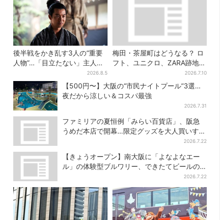
後半戦をかき乱す3人の“重要
梅田・茶屋町はどうなる？ ロ
人物”…「目立たない」主人
フト、ユニクロ、ZARA跡地に
公・仲野太賀も、モブキャラ
新店続々…再開発も予定
2026.8.5
2026.7.10
→覚醒へ【豊臣兄弟】
【500円〜】大阪の“市民ナイトプール”3選…
夜だから涼しい＆コスパ最強
2026.7.31
ファミリアの夏恒例「みらい百貨店」、阪急
うめだ本店で開幕…限定グッズを大人買いする
人続出
2026.7.22
【きょうオープン】南大阪に「よなよなエー
ル」の体験型ブルワリー、できたてビールの
試飲や醸造所見学も
2026.7.22