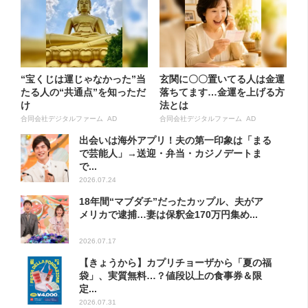
“宝くじは運じゃなかった”当
玄関に〇〇置いてる人は金運
たる人の“共通点”を知っただ
落ちてます…金運を上げる方
け
法とは
合同会社デジタルファーム AD
合同会社デジタルファーム AD
出会いは海外アプリ！夫の第一印象は「まる
で芸能人」→送迎・弁当・カジノデートま
で...
2026.07.24
18年間“マブダチ”だったカップル、夫がア
メリカで逮捕…妻は保釈金170万円集め...
2026.07.17
【きょうから】カプリチョーザから「夏の福
袋」、実質無料…？値段以上の食事券＆限
定...
2026.07.31