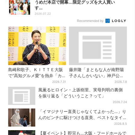
うめだ本店で開幕…限定グッズを大人買い
す...
2026.07.22
Recommended by
島崎和歌子、ＫＩＴＴＥ大阪
藤井隆「まともな人が南野陽
で“高知グルメ愛”を熱弁「カ
子さんしかいない」神戸公演
ツオは塩派」「ちくキュウが
は“一番クレイジー”？
2026.7.31
2026.7.8
おつまみ」
風薫るヒロイン・上坂樹里、実母判明の裏側
を振り返る「どういうこと？って」
2026.7.24
「イマジナリー直美じゃなくてよかった…」り
んのピンチに駆けつける直美、ベストなタイ
ミングに視聴者歓喜
2026.8.5
【夏イベント】即完も…大阪・フードホールで