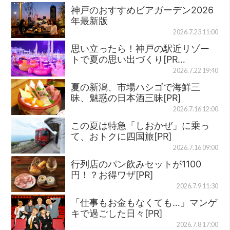
神戸のおすすめビアガーデン2026
年最新版
2026.7.23 11:00
思い立ったら！神戸の駅近リゾー
トで夏の思い出づくり[PR…
2026.7.22 19:40
夏の新潟、市場ハシゴで海鮮三
昧、魅惑の日本酒三昧[PR]
2026.7.16 12:00
この夏は特急「しおかぜ」に乗っ
て、おトクに四国旅[PR]
2026.7.16 09:00
行列店のパン飲みセットが1100
円！？お得ワザ[PR]
2026.7.9 11:30
「仕事もお金もなくても…」マンゲ
キで過ごした日々[PR]
2026.7.8 17:00