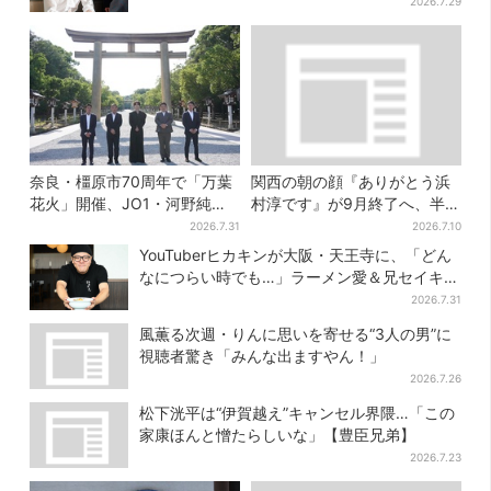
涛すぎる」
2026.7.29
奈良・橿原市70周年で「万葉
関西の朝の顔『ありがとう浜
花火」開催、JO1・河野純喜
村淳です』が9月終了へ、半世
がアンバサダーに…グループ
紀超の歴史に幕
2026.7.31
2026.7.10
楽曲ともシンクロ
YouTuberヒカキンが大阪・天王寺に、「どん
なにつらい時でも…」ラーメン愛＆兄セイキン
との思い出を語る
2026.7.31
風薫る次週・りんに思いを寄せる“3人の男”に
視聴者驚き「みんな出ますやん！」
2026.7.26
松下洸平は“伊賀越え”キャンセル界隈…「この
家康ほんと憎たらしいな」【豊臣兄弟】
2026.7.23