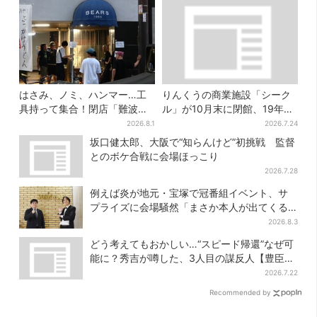
はさみ、ノミ、ハンマー…工
りんくうの商業施設「シーク
具持って集合！閉店「難波ベ
ル」が10月末に閉館、19年の
アーズ」最終日400人超…最
歴史に幕…南大阪民に衝撃は
2026.8.1
2026.7.24
後は「もう帰ってください」
しる
坂口健太郎、大阪で“知らんけど”初挑戦 監督
とのボケ合戦に会場ほっこり
2026.7.28
例えば炎が地元・宝塚で冠番組イベント、サ
プライズに会場騒然「まさか本人が出てくる
とは…」
2026.8.3
どう考えてもおかしい…“スピード帰還”なぜ可
能に？秀吉が噂した、3人目の謀反人【豊臣兄
弟】
2026.7.22
Recommended by