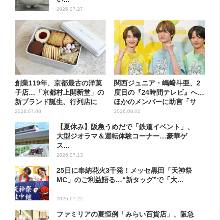
2026.07.27
創業119年、京都最古の洋菓
関西ジュニア・嶋﨑斗亜、2
子店…「京都村上開新堂」の
度目の『24時間テレビ』へ…
新ブランド誕生、行列店に
ほかのメンバーに助言「サ
ポ...
2026.07.08
2026.08.02
【夏休み】阪急うめだで「鉄道イベント」、
大型ジオラマ＆運転体験コーナー…豪華ゲ
ス...
2026.07.13
25日に奉納花火3千発！メッセ黒田「天神祭
MC」のご利益語る…“新タッグ”で「大...
2026.07.22
ファミリアの夏恒例「みらい百貨店」、阪急