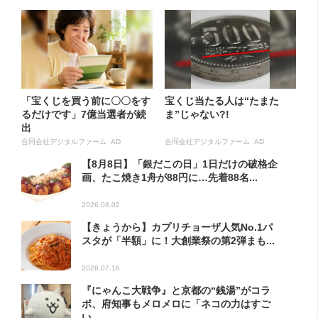
「宝くじを買う前に〇〇をす
宝くじ当たる人は“たまた
るだけです」7億当選者が続
ま”じゃない?!
出
合同会社デジタルファーム AD
合同会社デジタルファーム AD
【8月8日】「銀だこの日」1日だけの破格企
画、たこ焼き1舟が88円に…先着88名...
2026.08.02
【きょうから】カプリチョーザ人気No.1パ
スタが「半額」に！大創業祭の第2弾まも...
2026.07.16
『にゃんこ大戦争』と京都の“銭湯”がコラ
ボ、府知事もメロメロに「ネコの力はすご
い...