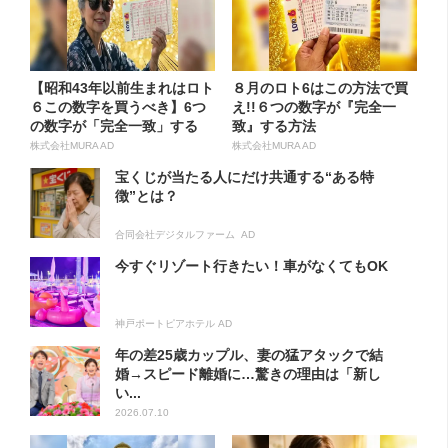
【昭和43年以前生まれはロト
８月のロト6はこの方法で買
６この数字を買うべき】6つ
え!!６つの数字が『完全一
の数字が「完全一致」する
致』する方法
方...
株式会社MURA AD
株式会社MURA AD
宝くじが当たる人にだけ共通する“ある特
徴”とは？
合同会社デジタルファーム AD
今すぐリゾート行きたい！車がなくてもOK
神戸ポートピアホテル AD
年の差25歳カップル、妻の猛アタックで結
婚→スピード離婚に…驚きの理由は「新し
い...
2026.07.10