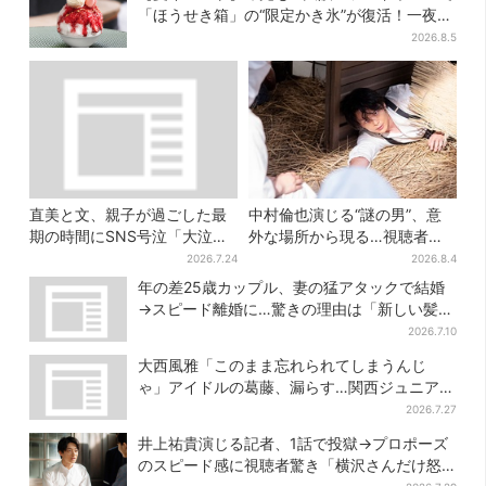
「ほうせき箱」の“限定かき氷”が復活！一夜限
りの盆踊りも
2026.8.5
直美と文、親子が過ごした最
中村倫也演じる“謎の男”、意
期の時間にSNS号泣「大泣き
外な場所から現る…視聴者歓
した」
喜「こんな登場シーンとは」
2026.7.24
2026.8.4
年の差25歳カップル、妻の猛アタックで結婚
→スピード離婚に…驚きの理由は「新しい髪
型」
2026.7.10
大西風雅「このまま忘れられてしまうんじ
ゃ」アイドルの葛藤、漏らす…関西ジュニア特
番で“本音”
2026.7.27
井上祐貴演じる記者、1話で投獄→プロポーズ
のスピード感に視聴者驚き「横沢さんだけ怒