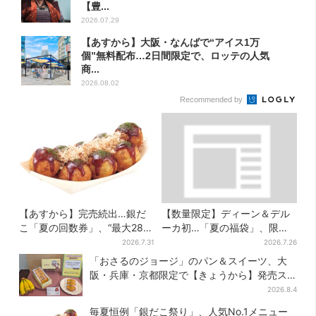
【豊...
2026.07.29
【あすから】大阪・なんばで“アイス1万
個”無料配布…2日間限定で、ロッテの人気
商...
2026.08.02
Recommended by
【あすから】完売続出…銀だ
【数量限定】ディーン＆デル
こ「夏の回数券」、“最大2811
ーカ初…「夏の福袋」、限定
円”お得に！数量限定で
トートバッグなど！8種のアイ
2026.7.31
2026.7.26
テムが勢ぞろい
「おさるのジョージ」のパン＆スイーツ、大
阪・兵庫・京都限定で【きょうから】発売ス
タート
2026.8.4
毎夏恒例「銀だこ祭り」、人気No.1メニュー