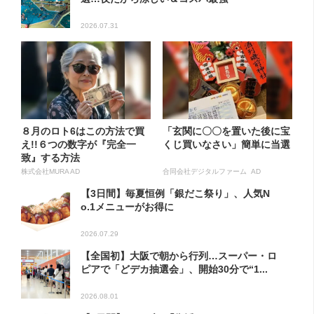
2026.07.31
８月のロト6はこの方法で買
「玄関に〇〇を置いた後に宝
え!!６つの数字が『完全一
くじ買いなさい」簡単に当選
致』する方法
株式会社MURA AD
合同会社デジタルファーム AD
【3日間】毎夏恒例「銀だこ祭り」、人気N
o.1メニューがお得に
2026.07.29
【全国初】大阪で朝から行列…スーパー・ロ
ピアで「どデカ抽選会」、開始30分で“1...
2026.08.01