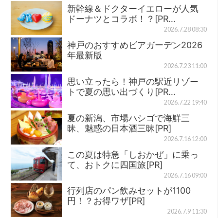
新幹線＆ドクターイエローが人気
ドーナツとコラボ！？[PR…
2026.7.28 08:30
神戸のおすすめビアガーデン2026
年最新版
2026.7.23 11:00
思い立ったら！神戸の駅近リゾー
トで夏の思い出づくり[PR…
2026.7.22 19:40
夏の新潟、市場ハシゴで海鮮三
昧、魅惑の日本酒三昧[PR]
2026.7.16 12:00
この夏は特急「しおかぜ」に乗っ
て、おトクに四国旅[PR]
2026.7.16 09:00
行列店のパン飲みセットが1100
円！？お得ワザ[PR]
2026.7.9 11:30