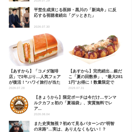
2026.07.29
平埜生成演じる医師・黒川の「新潟弁」に反
応する視聴者続出「グッときた」
2026.07.30
【あすから】「コメダ珈琲
【あすから】完売続出…銀だ
店」で2年ぶり…人気フェア
こ「夏の回数券」、“最大281
が復活！“ハワイ旅行が当た
1円”お得に！数量限定で
る”...
2026.07.28
2026.07.31
【きょうから】限定ポーチは今だけ…サンマ
ルクカフェ初の「夏福袋」、実質無料でレ
ア...
2026.08.04
また史実無視？初めて見るパターンの“明智
の末路”…実は、ありえなくもない！？