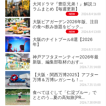
大河ドラマ『豊臣兄弟！』解説コ
ラムまとめ【毎週更新】
NEW
2026.8.4 16:00
大阪ビアガーデン2026年版、注目
の食べ飲み放題をピック…
NEW
2026.8.4 13:00
大阪のナイトプール8選【2026
年】
2026.8.3 11:00
神戸アフタヌーンティー2026年最
新版、編集部取材のおす…
2026.7.31 14:00
【大阪・関西万博2025】アフター
万博＆万博レガシーも！…
2026.7.31 11:00
食べてほぐして「仁淀ブルー」で
ととのう…夏の高知旅[PR…
2026.7.30 09:00