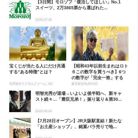
【3日間】モロゾフ「復活してほしい」No.1
スイーツ、2万3865票から選ばれた...
2026.07.30
宝くじが当たる人にだけ共通
【昭和43年以前生まれはロト
する“ある特徴”とは？
６この数字を買うべき】6つ
の数字が「完全一致」する
方...
合同会社デジタルファーム AD
株式会社MURA AD
明智光秀が退場→いよいよ後半戦へ、新キャ
スト続々…「豊臣兄弟！」振り返り＆第30...
2026.08.04
【7月28日オープン】JR大阪駅直結！新たな
「お土産ショップ」、銘菓バラ売りで地...