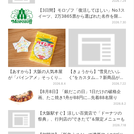
開催
2026.7.24
【3日間】モロゾフ「復活してほしい」No.1ス
イーツ、2万3865票から選ばれた名作を限定
販売
2026.7.30
【あすから】大阪の人気本屋
【きょうから】“雪見だいふ
が「パインアメ」そっくりの
く”をカスタム…？新商品が初
ブックカバー開発、梅田で先
登場！阪急うめだ「アイスフ
2026.8.4
2026.7.22
行販売
ェス」で6日間だけ
【8月8日】「銀だこの日」1日だけの破格企
画、たこ焼き1舟が88円に…先着88名限り
2026.8.2
【大阪駅すぐ】涼しい百貨店で「ドーナツの
祭典」、行列店の“できたて”＆限定メニューも
2026.7.18