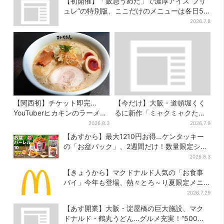
【初開催】「阪急うめだ」で濃厚アイス“ブリ
ュレ”の特別版、ここだけのメニューは各日50
個まで
2026.7.8
【関西初】チケット即完…
【今だけ】大阪・道頓堀くく
YouTuberヒカキンのラーメン
るに新作「ミャクミャクたこ
店「みそきん」が大阪上陸！
焼」登場！関西の8店舗限定で
2026.8.3
2026.7.9
「待ってました」と話題
【あすから】最大1210円お得…ケンタッキー
の「お盆パック」、2週間だけ！数量限定シー
ル付き
2026.8.3
【きょうから】マクドナルド人気の「お食事
パイ」今年も登場、熱々とろ～り夏限定メニ
ュー
2026.7.29
【あす開業】大阪・淀屋橋の巨大施設、マク
ドナルド・鶴丸うどん…グルメ充実！“500円