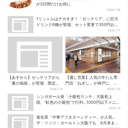
が3日間だけお得に
2026.7.29
1リットルはデカすぎ！「ゼッテリア」に巨大
ドリンク6種が登場、セット変更で350円お得
に
2026.7.11
【あすから】ゼッテリアから
【通し営業】人気の牛たん専
「夏の福袋」が登場、限定グ
門店「ねぎし」が神戸に、
ッズ＆お得な3500円クーポン
「想像しただけでお腹空
2026.7.14
2026.7.30
付き
く…」SNSで喜びの声
シンガポール発「小籠包ランチ」大阪初上
陸、“虹色の小籠包”で行列…1000円以下メニ
ューが充実
2026.7.9
進化系「中華アフタヌーンティー」が人気…
ザ・リッツ・カールトン大阪でも、8月末まで