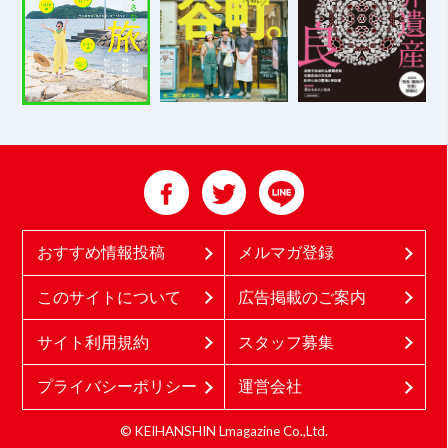
おすすめ情報投稿
メルマガ登録
このサイトについて
広告掲載のご案内
サイト利用規約
スタッフ募集
プライバシーポリシー
運営会社
© KEIHANSHIN Lmagazine Co.,Ltd.