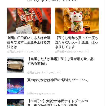
玄関に〇〇置いてる人は金運
【宝くじ何年も買って一度も
落ちてます…金運を上げる方
当たらない人へ】原因、はっ
法とは
きりしてます
合同会社デジタルファーム AD
合同会社デジタルファーム AD
【当選した人が暴露】宝くじ運が動く時、必
ずある前触れ
合同会社デジタルファーム AD
夏のおでかけは神戸の”駅近リゾート”へ。
神戸ポートピアホテル AD
【500円〜】大阪の“市民ナイトプール”3
選…夜だから涼しい＆コスパ最強