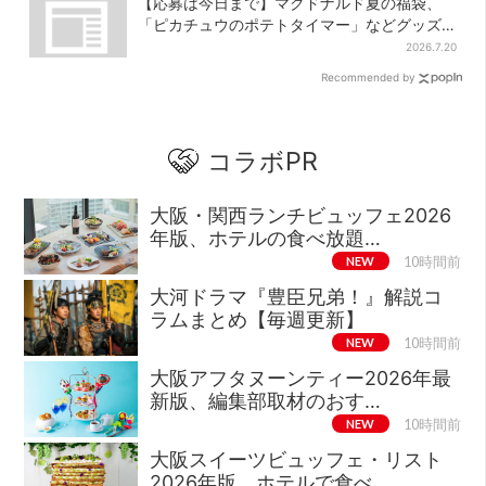
【応募は今日まで】マクドナルド夏の福袋、
「ピカチュウのポテトタイマー」などグッズ3
品＆商品券付きで3900円
2026.7.20
Recommended by
コラボPR
大阪・関西ランチビュッフェ2026
年版、ホテルの食べ放題…
NEW
10時間前
大河ドラマ『豊臣兄弟！』解説コ
ラムまとめ【毎週更新】
NEW
10時間前
大阪アフタヌーンティー2026年最
新版、編集部取材のおす…
NEW
10時間前
大阪スイーツビュッフェ・リスト
2026年版、ホテルで食べ…