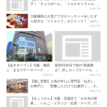
子！「チョコボール」「ミルクキャラメル」
があのスイーツに変身…6年ぶり復活シェイク
2026.7.14
も
大阪梅田の人気アフタヌーンティーをいたず
ら好きな「リトルミイ」がジャック！「ムー
ミン」たちとバカンスへ
2026.7.31
【あすオープン】大阪・梅田
発売55年目で初の“熱湯禁
に「まるでテーマパーク」な
止”…冷しカップヌードル、公
巨大スポーツ店、461ブラン
式に聞いたおいしい作り方を
2026.8.6
2026.7.24
ド集結！ 6フロアをまとめて
実践してみた
【通し営業】人気の牛たん専門店「ねぎし」
紹介
が神戸に、「想像しただけでお腹空く…」SNS
で喜びの声
2026.7.30
【きょうから】大阪・百貨店で「かき氷の祭
典」、いちご・イチジク・紅茶・チーズ…17店