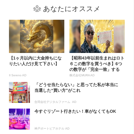
あなたにオススメ
【1ヶ月以内に大金持ちにな
【昭和43年以前生まれはロト
りたい人だけ見て下さい】
６この数字を買うべき】6つ
の数字が「完全一致」する
方...
Il Sereno AD
株式会社MURA AD
「どうせ当たらない」と思ってた私が本当に
当選した“買い方”がこれ
合同会社デジタルファーム AD
今すぐリゾート行きたい！車がなくてもOK
神戸ポートピアホテル AD