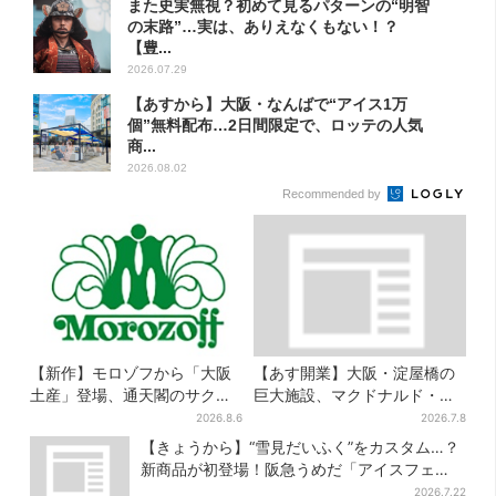
また史実無視？初めて見るパターンの“明智
の末路”…実は、ありえなくもない！？
【豊...
2026.07.29
【あすから】大阪・なんばで“アイス1万
個”無料配布…2日間限定で、ロッテの人気
商...
2026.08.02
Recommended by
【新作】モロゾフから「大阪
【あす開業】大阪・淀屋橋の
土産」登場、通天閣のサクサ
巨大施設、マクドナルド・鶴
クスイーツ 6カ所で順次発売
丸うどん…グルメ充実！“500
2026.8.6
2026.7.8
円前後ランチ”も叶う
【きょうから】“雪見だいふく”をカスタム…？
新商品が初登場！阪急うめだ「アイスフェ
ス」で6日間だけ
2026.7.22