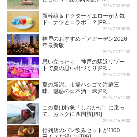
2026.7.30 09:00
新幹線＆ドクターイエローが人気
ドーナツとコラボ！？[PR…
2026.7.28 08:30
神戸のおすすめビアガーデン2026
年最新版
2026.7.23 11:00
思い立ったら！神戸の駅近リゾー
トで夏の思い出づくり[PR…
2026.7.22 19:40
夏の新潟、市場ハシゴで海鮮三
昧、魅惑の日本酒三昧[PR]
2026.7.16 12:00
この夏は特急「しおかぜ」に乗っ
て、おトクに四国旅[PR]
2026.7.16 09:00
行列店のパン飲みセットが1100
円！？お得ワザ[PR]