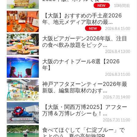
NEW
10時間前
【大阪】おすすめの手土産2026
年、地元メディア取材の最…
NEW
2026.8.6 15:00
大阪ビアガーデン2026年版、注目
の食べ飲み放題をピック…
2026.8.4 13:00
大阪のナイトプール8選【2026
年】
2026.8.3 11:00
神戸アフタヌーンティー2026年最
新版、編集部取材のおす…
2026.7.31 14:00
【大阪・関西万博2025】アフター
万博＆万博レガシーも！…
2026.7.31 11:00
食べてほぐして「仁淀ブルー」で
ととのう…夏の高知旅[PR…