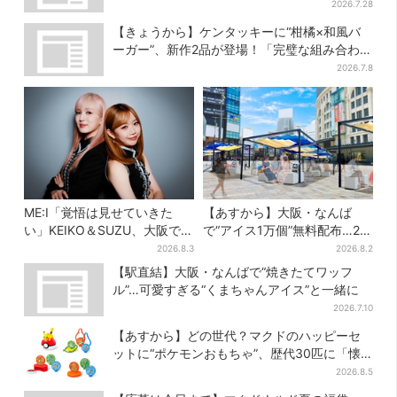
舗のメニュー集結
2026.7.28
【きょうから】ケンタッキーに“柑橘×和風バ
ーガー”、新作2品が登場！「完璧な組み合わ
せ」と喜びの声
2026.7.8
ME:I「覚悟は見せていきた
【あすから】大阪・なんば
い」KEIKO＆SUZU、大阪で語
で“アイス1万個”無料配布…2日
る…“日プ女子”からの3年間
間限定で、ロッテの人気商品
2026.8.3
2026.8.2
と、7人で目指す夢
もらえる
【駅直結】大阪・なんばで“焼きたてワッフ
ル”…可愛すぎる“くまちゃんアイス”と一緒に
2026.7.10
【あすから】どの世代？マクドのハッピーセ
ットに“ポケモンおもちゃ”、歴代30匹に「懐
かしい」と喜びの声
2026.8.5