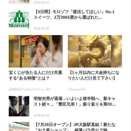
2026.08.01
【3日間】モロゾフ「復活してほしい」No.1
スイーツ、2万3865票から選ばれた...
2026.07.30
宝くじが当たる人にだけ共通
【1ヶ月以内に大金持ちにな
する“ある特徴”とは？
りたい人だけ見て下さい】
合同会社デジタルファーム AD
Il Sereno AD
明智光秀が退場→いよいよ後半戦へ、新キャ
スト続々…「豊臣兄弟！」振り返り＆第30...
2026.08.04
【7月28日オープン】JR大阪駅直結！新たな
「お土産ショップ」、銘菓バラ売りで地...