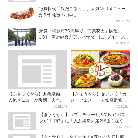
毎夏恒例「銀だこ祭り」、人気No.1メニュー
が3日間だけお得に
2026.7.29
奈良・橿原市70周年で「万葉花火」開催、
JO1・河野純喜がアンバサダーに…グループ楽
曲ともシンクロ
2026.7.31
【あさってから】丸亀製麺、
【きょうから】セブンで「カ
人気メニューが復活「去年め
レーフェス」、人気店監修メ
っちゃハマった」「待ってた
ニューなど全15品！お得な割
2026.7.19
2026.8.4
よ！」「夏の救世主」
引キャンペーンは2週間だけ
【きょうから】カプリチョーザ人気No.1パス
タが「半額」に！大創業祭の第2弾まもなくス
タート
2026.7.16
【あすから】マクドナルド×森永の人気お菓