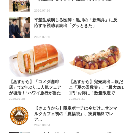
2026.07.29
平埜生成演じる医師・黒川の「新潟弁」に反
応する視聴者続出「グッときた」
2026.07.30
【あすから】「コメダ珈琲
【あすから】完売続出…銀だ
店」で2年ぶり…人気フェア
こ「夏の回数券」、“最大281
が復活！“ハワイ旅行が当た
1円”お得に！数量限定で
る”...
2026.07.28
2026.07.31
【きょうから】限定ポーチは今だけ…サンマ
ルクカフェ初の「夏福袋」、実質無料でレ
ア...
2026.08.04