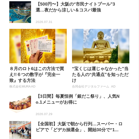
【500円〜】大阪の“市民ナイトプール”3
選…夜だから涼しい＆コスパ最強
2026.07.31
８月のロト6はこの方法で買
“宝くじは運じゃなかった”当
え!!６つの数字が『完全一
たる人の“共通点”を知っただ
致』する方法
け
株式会社MURA AD
合同会社デジタルファーム AD
【3日間】毎夏恒例「銀だこ祭り」、人気N
o.1メニューがお得に
2026.07.29
【全国初】大阪で朝から行列…スーパー・ロ
ピアで「どデカ抽選会」、開始30分で“1...