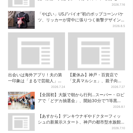
2026.7.16
「やばい」USJ“バイオ”初のポップコーンバケ
ツ、リッカーが背中に張りつく衝撃デザイン
に騒然…フレーバーにも反応
2026.8.5
出会いは海外アプリ！夫の第
【夏休み】神戸・百貨店で
一印象は「まるで芸能人」→
「文具マルシェ」、親子向け
送迎・弁当・カジノデートま
工作は自由研究にも！入場無
2026.7.24
2026.7.27
で…結婚前に尽くしまくり
料で
【全国初】大阪で朝から行列…スーパー・ロピ
アで「どデカ抽選会」、開始30分で“1等黒毛
和牛”の当選も
2026.8.1
【あすから】デンキウナギやドクターフィッ
シュの新展示スタート、神戸の都市型水族館
が5周年
2026.7.10