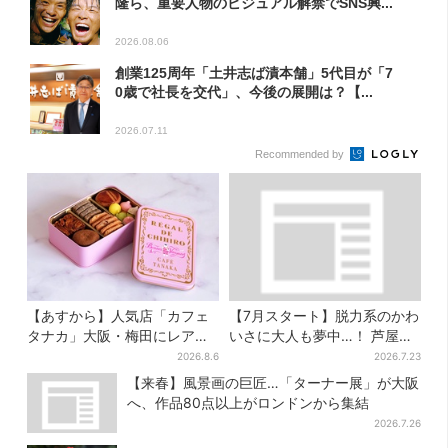
隆ら、重要人物のビジュアル解禁でSNS興...
2026.08.06
創業125周年「土井志ば漬本舗」5代目が「7
0歳で社長を交代」、今後の展開は？【...
2026.07.11
Recommended by
【あすから】人気店「カフェ
【7月スタート】脱力系のかわ
タナカ」大阪・梅田にレア商
いさに大人も夢中…！ 芦屋の
品集結…本店人気パン＆限定
美術館で「チェコ絵本」展、
2026.8.6
2026.7.23
クッキー缶も！ 7日間の夏イ
老舗文具メーカーのグッズに
【来春】風景画の巨匠…「ターナー展」が大阪
ベント
も注目
へ、作品80点以上がロンドンから集結
2026.7.26