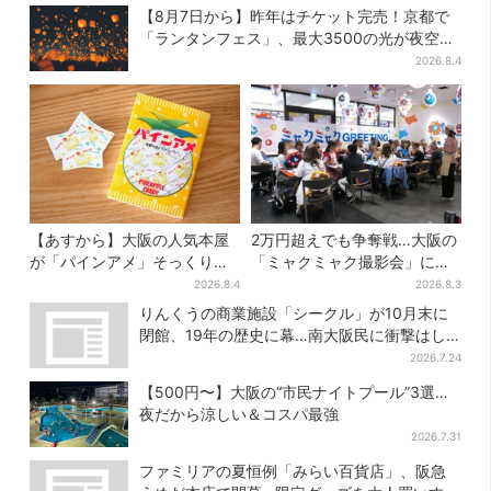
【8月7日から】昨年はチケット完売！京都で
「ランタンフェス」、最大3500の光が夜空
に…会場には縁日も
2026.8.4
【あすから】大阪の人気本屋
2万円超えでも争奪戦…大阪の
が「パインアメ」そっくりの
「ミャクミャク撮影会」に全
ブックカバー開発、梅田で先
国からファン集結、参加者に
2026.8.4
2026.8.3
行販売
聞いた「それでも会いたい理
りんくうの商業施設「シークル」が10月末に
由」
閉館、19年の歴史に幕…南大阪民に衝撃はし
る
2026.7.24
【500円〜】大阪の“市民ナイトプール”3選…
夜だから涼しい＆コスパ最強
2026.7.31
ファミリアの夏恒例「みらい百貨店」、阪急