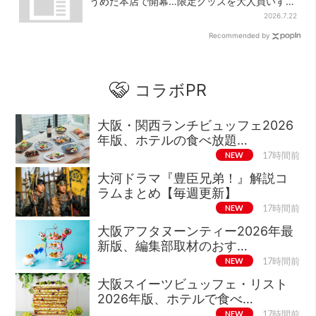
うめだ本店で開幕…限定グッズを大人買いする
人続出
2026.7.22
Recommended by
コラボPR
大阪・関西ランチビュッフェ2026
年版、ホテルの食べ放題…
NEW
17時間前
大河ドラマ『豊臣兄弟！』解説コ
ラムまとめ【毎週更新】
NEW
17時間前
大阪アフタヌーンティー2026年最
新版、編集部取材のおす…
NEW
17時間前
大阪スイーツビュッフェ・リスト
2026年版、ホテルで食べ…
NEW
17時間前