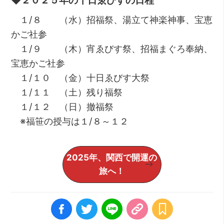
１/８ （水）招福祭、湯立て神楽神事、宝恵
かご社参
１/９ （木）宵ゑびす祭、招福まぐろ奉納、
宝恵かご社参
１/１０ （金）十日ゑびす大祭
１/１１ （土）残り福祭
１/１２ （日）撤福祭
※福笹の授与は１/８～１２
2025年、関西で開運の
旅へ！