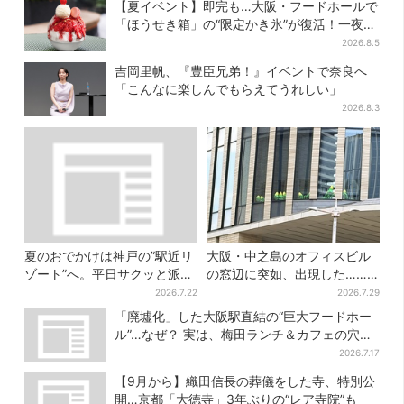
【夏イベント】即完も…大阪・フードホールで
「ほうせき箱」の“限定かき氷”が復活！一夜限
りの盆踊りも
2026.8.5
吉岡里帆、『豊臣兄弟！』イベントで奈良へ
「こんなに楽しんでもらえてうれしい」
2026.8.3
夏のおでかけは神戸の”駅近リ
大阪・中之島のオフィスビル
ゾート”へ。平日サクッと派
の窓辺に突如、出現した……
も、休日ガッツリ派も！タイ
巨大インコ「何かいる」「朝
2026.7.22
2026.7.29
パ抜群、約20種の楽しみ方
からビビった」、その正体と
「廃墟化」した大阪駅直結の“巨大フードホー
は？
ル”…なぜ？ 実は、梅田ランチ＆カフェの穴場
だった
2026.7.17
【9月から】織田信長の葬儀をした寺、特別公
開…京都「大徳寺」3年ぶりの“レア寺院”も