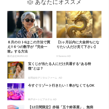
あなたにオススメ
８月のロト6はこの方法で買
【1ヶ月以内に大金持ちにな
え!!６つの数字が『完全一
りたい人だけ見て下さい】
致』する方法
株式会社MURA AD
Il Sereno AD
宝くじが当たる人にだけ共通する“ある特
徴”とは？
合同会社デジタルファーム AD
今すぐリゾート行きたい！車がなくてもOK
神戸ポートピアホテル AD
【12日間限定】赤福「五十鈴茶屋」、無病