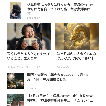
伏見稲荷にお参りに行ったら、突然の雨→雨
宿りに付き合ってくれた猫 実は参拝客に
可...
2026.07.20
宝くじ当たる人だけがやって
【1ヶ月以内に大金持ちにな
いること、教えます
りたい人だけ見て下さい】
合同会社デジタルファーム AD
Il Sereno AD
関西・大阪の「花火大会2026」、7月・8
月・9月・10月開催まとめ
2026.07.15
【7月21日から・猛暑のため中止】奈良の大
神神社 神山登拝受付を中止…「こういう...