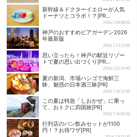
新幹線＆ドクターイエローが人気
ドーナツとコラボ！？[PR…
2026.7.28 08:30
神戸のおすすめビアガーデン2026
年最新版
2026.7.23 11:00
思い立ったら！神戸の駅近リゾー
トで夏の思い出づくり[PR…
2026.7.22 19:40
夏の新潟、市場ハシゴで海鮮三
昧、魅惑の日本酒三昧[PR]
2026.7.16 12:00
この夏は特急「しおかぜ」に乗っ
て、おトクに四国旅[PR]
2026.7.16 09:00
行列店のパン飲みセットが1100
円！？お得ワザ[PR]
2026.7.9 11:30