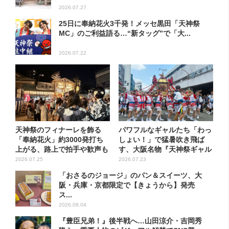
2026.07.27
25日に奉納花火3千発！メッセ黒田「天神祭
MC」のご利益語る…“新タッグ”で「大...
2026.07.22
天神祭のフィナーレを飾る
パワフルなギャルたち「わっ
「奉納花火」約3000発打ち
しょい！」で猛暑吹き飛ば
上がる、路上で拍手や歓声も
す、大阪名物『天神祭ギャル
みこ...
2026.07.25
2026.07.23
「おさるのジョージ」のパン＆スイーツ、大
阪・兵庫・京都限定で【きょうから】発売
ス...
2026.08.04
『豊臣兄弟！』後半戦へ…山田涼介・吉岡秀