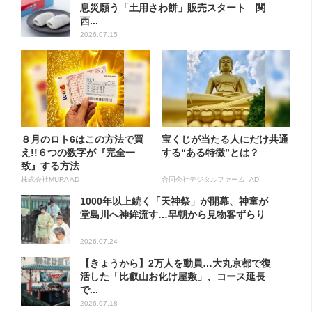
息災願う「土用さわ餅」販売スタート 関
西...
2026.07.15
８月のロト6はこの方法で買
宝くじが当たる人にだけ共通
え!!６つの数字が『完全一
する“ある特徴”とは？
致』する方法
株式会社MURA AD
合同会社デジタルファーム AD
1000年以上続く「天神祭」が開幕、神童が
堂島川へ神鉾流す…早朝から見物客ずらり
2026.07.24
【きょうから】2万人を動員…大丸京都で復
活した「比叡山お化け屋敷」、コース延長
で...
2026.07.18