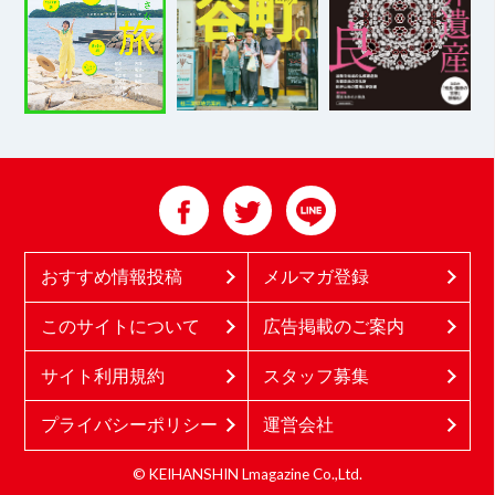
おすすめ情報投稿
メルマガ登録
このサイトについて
広告掲載のご案内
サイト利用規約
スタッフ募集
プライバシーポリシー
運営会社
© KEIHANSHIN Lmagazine Co.,Ltd.