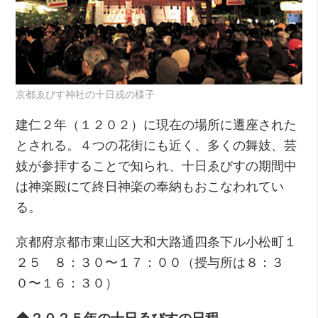
京都ゑびす神社の十日戎の様子
建仁２年（１２０２）に現在の場所に遷座された
とされる。４つの花街にも近く、多くの舞妓、芸
妓が参拝することで知られ、十日ゑびすの期間中
は神楽殿にて終日神楽の奉納もおこなわれてい
る。
京都府京都市東山区大和大路通四条下ル小松町１
２５ ８：３０〜１７：００（授与所は８：３
０〜１６：３０）
◆２０２５年の十日ゑびすの日程