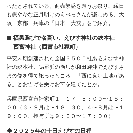
ったとされている、商売繁盛を願うお祭り。縁日
も賑やかな正月明けのえべっさんが楽しめる、大
阪・京都・兵庫の「日本三大戎」をご紹介。
■ 福男選びで名高い、えびす神社の総本社
西宮神社（西宮市社家町）
平安末期創建された全国３５００社あるえびす神
社の総本社。鳴尾浜の漁師が和田岬沖でえびすさ
まの像を得て祀ったところ、「西に良い土地があ
る」とお告げを受けお宮を建てたとか。
兵庫県西宮市社家町１―１７ ５：００〜１８：
００（３・９月は〜１８：３０、４〜８月は〜１
９：００、授与所は９：００〜１７：００）
◆２０２５年の十日えびすの日程