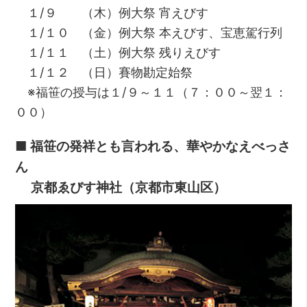
１/９ （木）例大祭 宵えびす
１/１０ （金）例大祭 本えびす、宝恵駕行列
１/１１ （土）例大祭 残りえびす
１/１２ （日）賽物勘定始祭
※福笹の授与は１/９～１１（７：００～翌１：
００）
■ 福笹の発祥とも言われる、華やかなえべっさ
ん
京都ゑびす神社（京都市東山区）