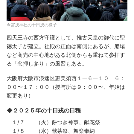
今宮戎神社の十日戎の様子
四天王寺の西方守護として、推古天皇の御代に聖
徳太子が建立。社殿の正面は南側にあるが、船場
など商売の中心地がある北側からも重ねて参拝す
る「念押し参り」の風習もある。
大阪府大阪市浪速区恵美須西１ー６ー１０ ６：
００〜１７：００（授与所は９：００〜、年始は
変更あり）
◆２０２５年の十日戎の日程
１/７ （火）餅つき神事、献花祭
１/８ （水）献茶祭、舞楽奉納