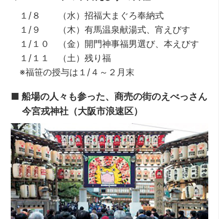
１/８ （水）招福大まぐろ奉納式
１/９ （木）有馬温泉献湯式、宵えびす
１/１０ （金）開門神事福男選び、本えびす
１/１１ （土）残り福
※福笹の授与は１/４～２月末
■ 船場の人々も参った、商売の街のえべっさん
今宮戎神社（大阪市浪速区）