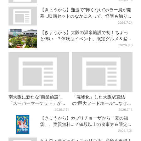
【きょうから】難波で“怖くない”ホラー展が開
幕…映画セットのなかに入って、怪異も触り放
題！？
2026.7.24
【きょうから】大阪の温泉施設で初！ちょっ
と怖い…？体験型イベント、限定グルメ＆盆踊
りも
2026.8.8
南大阪に新たな“商業施設”、
「廃墟化」した大阪駅直結
「スーパーマーケット」が先
の“巨大フードホール”…なぜ？
行オープン！駅直結＆21時ま
実は、梅田ランチ＆カフェの
2026.7.21
2026.7.17
で営業
穴場だった
【きょうから】カプリチョーザから「夏の福
袋」、実質無料…？値段以上の食事券＆限定ア
イテム付き
2026.7.31
トトロ・ラピュタ・コクリコ坂…台所を再現！