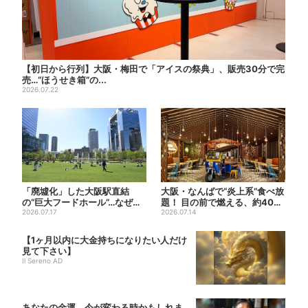
【初日から行列】大阪・梅田で「アイスの祭典」、販売30分で完
売…“ほうせき箱”の...
2026.07.22
「廃墟化」した大阪駅直結
大阪・なんばで“炎上系”食べ放
の“巨大フードホール”…なぜ？
題！ 目の前で燃える、約40種
実は、梅田ランチ＆カフェ...
2026.07.17
類のランチビュッフェ
2026.07.14
【1ヶ月以内に大金持ちになりたい人だけ
見て下さい】
Il Sereno AD
あなたの金運、今が変わる時かもしれま