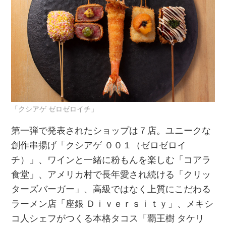
「クシアゲ ゼロゼロイチ」
第一弾で発表されたショップは７店。ユニークな
創作串揚げ「クシアゲ ００１（ゼロゼロイ
チ）」、ワインと一緒に粉もんを楽しむ「コアラ
食堂」、アメリカ村で長年愛され続ける「クリッ
ターズバーガー」、高級ではなく上質にこだわる
ラーメン店「座銀 Ｄｉｖｅｒｓｉｔｙ」、メキシ
コ人シェフがつくる本格タコス「覇王樹 タケリ