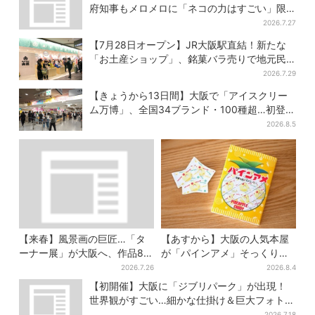
は？
府知事もメロメロに「ネコの力はすごい」限
定桶も登場
2026.7.27
【7月28日オープン】JR大阪駅直結！新たな
「お土産ショップ」、銘菓バラ売りで地元民
の“おやつ調達”にも
2026.7.29
【きょうから13日間】大阪で「アイスクリー
ム万博」、全国34ブランド・100種超…初登場
の「チョコソフト」に行列
2026.8.5
【来春】風景画の巨匠…「タ
【あすから】大阪の人気本屋
ーナー展」が大阪へ、作品80
が「パインアメ」そっくりの
点以上がロンドンから集結
ブックカバー開発、梅田で先
2026.7.26
2026.8.4
行販売
【初開催】大阪に「ジブリパーク」が出現！
世界観がすごい…細かな仕掛け＆巨大フォトス
ポットに注目
2026.7.18