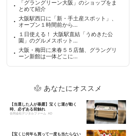
「グラングリーン大阪」のショップをま
とめて紹介
大阪駅西口に「新・手土産スポット」、
オープン１時間前から…
１日使える！ 大阪駅直結「うめきた公
園」のグルメスポット…
大阪・梅田に来春５５店舗、グラングリ
ーン新館は一体どこに…
あなたにオススメ
【当選した人が暴露】宝くじ運が動く
時、必ずある前触れ
合同会社デジタルファーム AD
【宝くじ何年も買って一度も当たらない