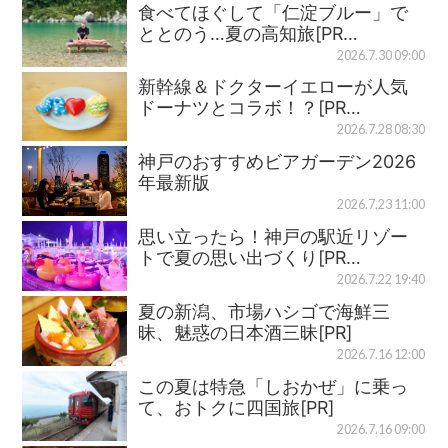
食べてほぐして「仁淀ブルー」で
ととのう…夏の高知旅[PR…
2026.7.30 09:00
新幹線＆ドクターイエローが人気
ドーナツとコラボ！？[PR…
2026.7.28 08:30
神戸のおすすめビアガーデン2026
年最新版
2026.7.23 11:00
思い立ったら！神戸の駅近リゾー
トで夏の思い出づくり[PR…
2026.7.22 19:40
夏の新潟、市場ハシゴで海鮮三
昧、魅惑の日本酒三昧[PR]
2026.7.16 12:00
この夏は特急「しおかぜ」に乗っ
て、おトクに四国旅[PR]
2026.7.16 09:00