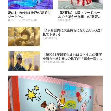
夏のおでかけは神戸の”駅近リ
【駅直結】大阪・フードホー
ゾート”へ。
ルで「ほうせき箱」の“限定か
神戸ポートピアホテル AD
き氷”が復活！過去イベント...
2026.08.05
【1ヶ月以内に大金持ちになりたい人だけ
見て下さい】
Il Sereno AD
【昭和43年以前生まれはロト６この数字
を買うべき】6つの数字が「完全一致」す
る方...
株式会社MURA AD