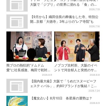
大阪で「ジブリ」の世界に浸れる 「食」の展
示とは？
2026.7.19
【9月から】織田信長の葬儀をした寺、特別公
開…京都「大徳寺」3年ぶりの“レア寺院”も
2026.7.16
熊プロの熱狂的“ドムドム
ノブコブ吉村崇、大阪のイベ
愛”に社長感激、梅田で初対面
ントで河合郁人と突然のサシ
トーク…超レアプレゼントに
トーク…名物プロデューサー
2026.8.9
2026.8.8
歓喜「一生好きでいさせてく
の“無茶振り”に混乱「狂って
【国内最大級】大阪で「うめだスヌーピーフ
ださい！」
る！」
ェスティバル」、約80ブランドが集結！ここ
だけのグッズも
2026.7.24
【魔女占い】8月10日 各星座の運勢は？
2026.8.9