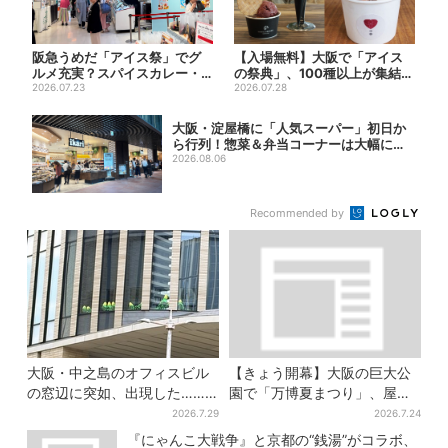
阪急うめだ「アイス祭」でグ
【入場無料】大阪で「アイス
ルメ充実？スパイスカレー・
の祭典」、100種以上が集結！
ピザ・ポテト…“しょっぱい
2026.07.23
グッズ＆タダ券が当たる巨...
2026.07.28
も...
大阪・淀屋橋に「人気スーパー」初日か
ら行列！惣菜＆弁当コーナーは大幅に拡
大…人気...
2026.08.06
Recommended by
大阪・中之島のオフィスビル
【きょう開幕】大阪の巨大公
の窓辺に突如、出現した……
園で「万博夏まつり」、屋台
巨大インコ「何かいる」「朝
グルメ＆幻想的イルミネーシ
2026.7.29
2026.7.24
からビビった」、その正体と
ョン…計27日間開催
『にゃんこ大戦争』と京都の“銭湯”がコラボ、