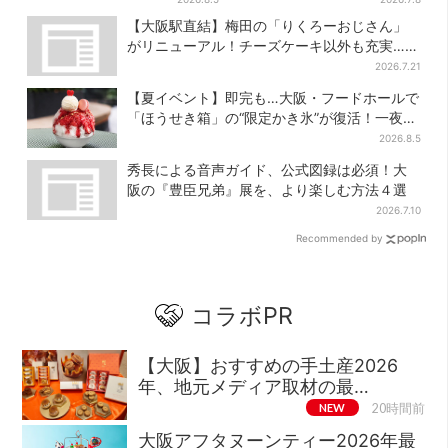
タイミングに視聴者歓喜
る、漫才を磨き続けた日々
【大阪駅直結】梅田の「りくろーおじさん」
がリニューアル！チーズケーキ以外も充実…並
ばず買える「ロッカー」も設置
2026.7.21
【夏イベント】即完も…大阪・フードホールで
「ほうせき箱」の“限定かき氷”が復活！一夜限
りの盆踊りも
2026.8.5
秀長による音声ガイド、公式図録は必須！大
阪の『豊臣兄弟』展を、より楽しむ方法４選
2026.7.10
Recommended by
コラボPR
【大阪】おすすめの手土産2026
年、地元メディア取材の最…
NEW
20時間前
大阪アフタヌーンティー2026年最