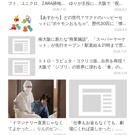
フト、ユニクロ、ZARA跡地に
ゆりが主役に…大阪で「呪物
新店続々…再開発も予定
展」開催、コンセプトは“呪物
2026.7.10
2026.8.2
たちのお茶会”
【あすから】どの世代？マクドのハッピーセ
ットに“ポケモンおもちゃ”、歴代30匹に「懐
かしい」と喜びの声
2026.8.5
南大阪に新たな“商業施設”、「スーパーマーケ
ット」が先行オープン！駅直結＆21時まで営
業
2026.7.21
トトロ・ラピュタ・コクリコ坂…台所を再現！
大阪で「ジブリ」の世界に浸れる 「食」の展
示とは？
2026.7.19
「イマジナリー直美じゃなく
「仕事もお金もなくても、劇
てよかった…」りんのピンチ
場にくれば楽しかった」…大
に駆けつける直美、ベストな
阪“マンゲキ卒業”芸人が語
2026.8.5
2026.7.8