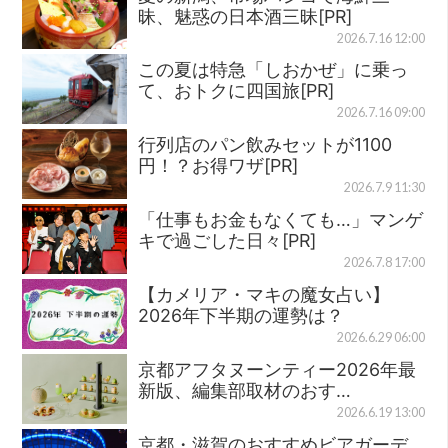
昧、魅惑の日本酒三昧[PR]
2026.7.16 12:00
この夏は特急「しおかぜ」に乗っ
て、おトクに四国旅[PR]
2026.7.16 09:00
行列店のパン飲みセットが1100
円！？お得ワザ[PR]
2026.7.9 11:30
「仕事もお金もなくても…」マンゲ
キで過ごした日々[PR]
2026.7.8 17:00
【カメリア・マキの魔女占い】
2026年下半期の運勢は？
2026.6.29 06:00
京都アフタヌーンティー2026年最
新版、編集部取材のおす…
2026.6.19 13:00
京都・滋賀のおすすめビアガーデ