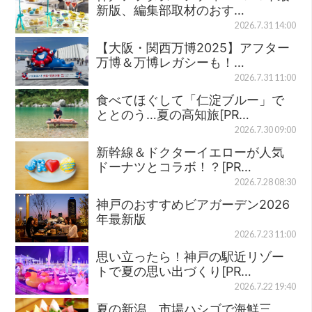
新版、編集部取材のおす…
2026.7.31 14:00
【大阪・関西万博2025】アフター
万博＆万博レガシーも！…
2026.7.31 11:00
食べてほぐして「仁淀ブルー」で
ととのう…夏の高知旅[PR…
2026.7.30 09:00
新幹線＆ドクターイエローが人気
ドーナツとコラボ！？[PR…
2026.7.28 08:30
神戸のおすすめビアガーデン2026
年最新版
2026.7.23 11:00
思い立ったら！神戸の駅近リゾー
トで夏の思い出づくり[PR…
2026.7.22 19:40
夏の新潟、市場ハシゴで海鮮三