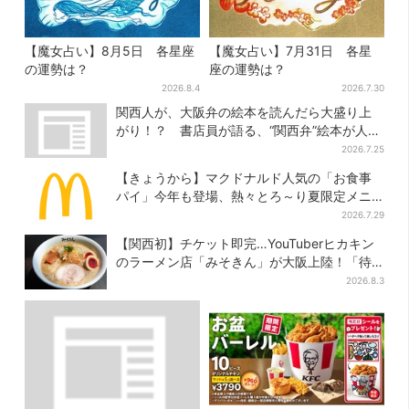
【魔女占い】8月5日 各星座
【魔女占い】7月31日 各星
の運勢は？
座の運勢は？
2026.8.4
2026.7.30
関西人が、大阪弁の絵本を読んだら大盛り上
がり！？ 書店員が語る、“関西弁”絵本が人気
を集めるワケとは
2026.7.25
【きょうから】マクドナルド人気の「お食事
パイ」今年も登場、熱々とろ～り夏限定メニ
ュー
2026.7.29
【関西初】チケット即完…YouTuberヒカキン
のラーメン店「みそきん」が大阪上陸！「待
ってました」と話題
2026.8.3