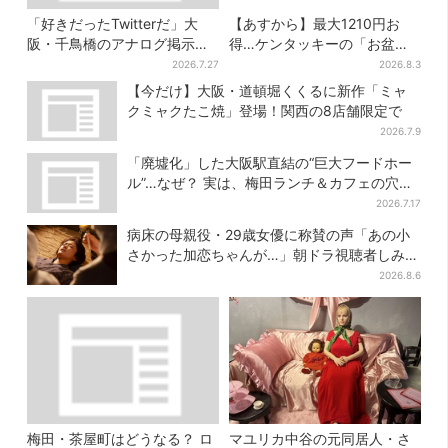
「好きだったTwitterだ」大
【あすから】最大1210円お
阪・千鳥橋のアナログ掲示板
得…ケンタッキーの「お盆パ
が話題、かつて駅にあった“伝
ック」、2週間だけ！数量限定
2026.7.27
2026.8.3
言板”がモデルに
シール付き
【今だけ】大阪・道頓堀くくるに新作「ミャ
クミャクたこ焼」登場！関西の8店舗限定で
2026.7.9
「廃墟化」した大阪駅直結の“巨大フードホー
ル”…なぜ？ 実は、梅田ランチ＆カフェの穴場
だった
2026.7.17
病床の母親役・29歳女優に称賛の声「あの小
さかった加恋ちゃんが…」朝ドラ視聴者しみじ
み
2026.8.6
梅田・茶屋町はどうなる？ ロ
マユリカ中谷の元同居人・さ