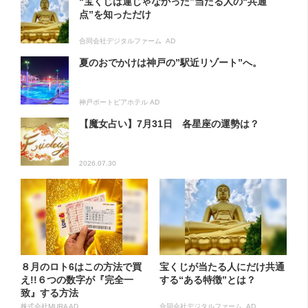
“宝くじは運じゃなかった”当たる人の“共通
点”を知っただけ
合同会社デジタルファーム AD
夏のおでかけは神戸の”駅近リゾート”へ。
神戸ポートピアホテル AD
【魔女占い】7月31日 各星座の運勢は？
2026.07.30
８月のロト6はこの方法で買
宝くじが当たる人にだけ共通
え!!６つの数字が『完全一
する“ある特徴”とは？
致』する方法
株式会社MURA AD
合同会社デジタルファーム AD