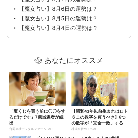
【魔女占い】8月6日の運勢は？
【魔女占い】8月5日の運勢は？
【魔女占い】8月4日の運勢は？
あなたにオススメ
「宝くじを買う前に〇〇をす
【昭和43年以前生まれはロト
るだけです」7億当選者が続
６この数字を買うべき】6つ
出
の数字が「完全一致」する
方...
合同会社デジタルファーム AD
株式会社MURA AD