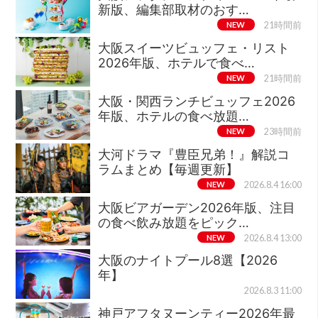
新版、編集部取材のおす…
NEW
21時間前
大阪スイーツビュッフェ・リスト
2026年版、ホテルで食べ…
NEW
21時間前
大阪・関西ランチビュッフェ2026
年版、ホテルの食べ放題…
NEW
23時間前
大河ドラマ『豊臣兄弟！』解説コ
ラムまとめ【毎週更新】
NEW
2026.8.4 16:00
大阪ビアガーデン2026年版、注目
の食べ飲み放題をピック…
NEW
2026.8.4 13:00
大阪のナイトプール8選【2026
年】
2026.8.3 11:00
神戸アフタヌーンティー2026年最