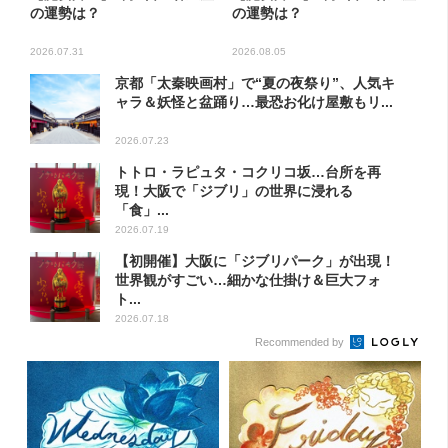
の運勢は？
の運勢は？
2026.07.31
2026.08.05
京都「太秦映画村」で“夏の夜祭り”、人気キ
ャラ＆妖怪と盆踊り…最恐お化け屋敷もリ...
2026.07.23
トトロ・ラピュタ・コクリコ坂…台所を再
現！大阪で「ジブリ」の世界に浸れる
「食」...
2026.07.19
【初開催】大阪に「ジブリパーク」が出現！
世界観がすごい…細かな仕掛け＆巨大フォ
ト...
2026.07.18
Recommended by