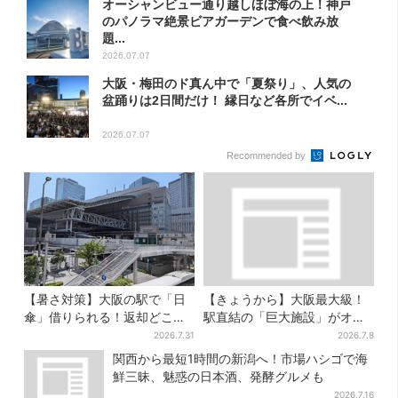
オーシャンビュー通り越しほぼ海の上！神戸
のパノラマ絶景ビアガーデンで食べ飲み放
題...
2026.07.07
大阪・梅田のド真ん中で「夏祭り」、人気の
盆踊りは2日間だけ！ 縁日など各所でイベ...
2026.07.07
Recommended by
【暑さ対策】大阪の駅で「日
【きょうから】大阪最大級！
傘」借りられる！返却どこで
駅直結の「巨大施設」がオー
もOK、熱中症対策にシェアサ
プン、誰でも行ける“無料の屋
2026.7.31
2026.7.8
ービス拡大
上庭園”も
関西から最短1時間の新潟へ！市場ハシゴで海
鮮三昧、魅惑の日本酒、発酵グルメも
2026.7.16