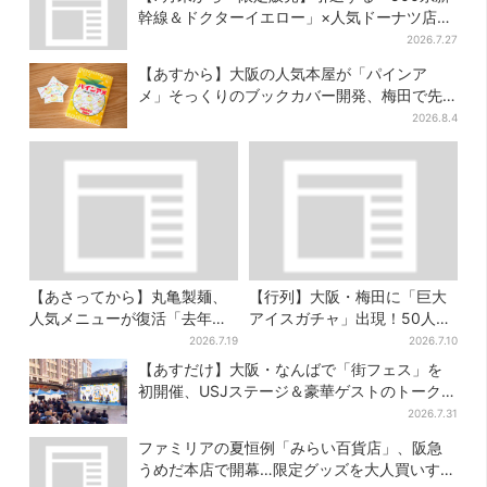
幹線＆ドクターイエロー」×人気ドーナツ店が
コラボ、手土産の切り札にも
2026.7.27
【あすから】大阪の人気本屋が「パインア
メ」そっくりのブックカバー開発、梅田で先
行販売
2026.8.4
【あさってから】丸亀製麺、
【行列】大阪・梅田に「巨大
人気メニューが復活「去年め
アイスガチャ」出現！50人以
っちゃハマった」「待ってた
上が列…初日は即終了、残る
2026.7.19
2026.7.10
よ！」「夏の救世主」
開催日は？
【あすだけ】大阪・なんばで「街フェス」を
初開催、USJステージ＆豪華ゲストのトークシ
ョーも！参加無料で
2026.7.31
ファミリアの夏恒例「みらい百貨店」、阪急
うめだ本店で開幕…限定グッズを大人買いする