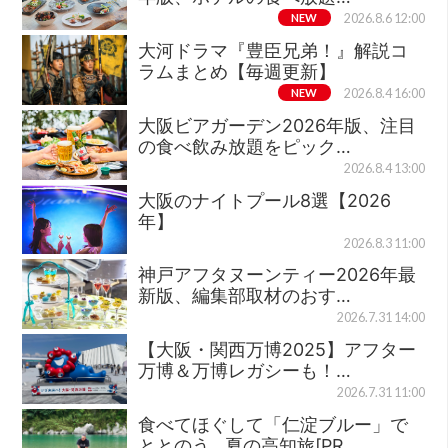
NEW
2026.8.6 12:00
大河ドラマ『豊臣兄弟！』解説コ
ラムまとめ【毎週更新】
NEW
2026.8.4 16:00
大阪ビアガーデン2026年版、注目
の食べ飲み放題をピック…
2026.8.4 13:00
大阪のナイトプール8選【2026
年】
2026.8.3 11:00
神戸アフタヌーンティー2026年最
新版、編集部取材のおす…
2026.7.31 14:00
【大阪・関西万博2025】アフター
万博＆万博レガシーも！…
2026.7.31 11:00
食べてほぐして「仁淀ブルー」で
ととのう…夏の高知旅[PR…