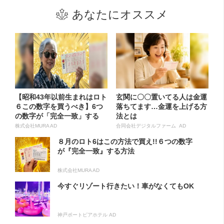
あなたにオススメ
【昭和43年以前生まれはロト
玄関に〇〇置いてる人は金運
６この数字を買うべき】6つ
落ちてます…金運を上げる方
の数字が「完全一致」する
法とは
方...
株式会社MURA AD
合同会社デジタルファーム AD
８月のロト6はこの方法で買え!!６つの数字
が『完全一致』する方法
株式会社MURA AD
今すぐリゾート行きたい！車がなくてもOK
神戸ポートピアホテル AD