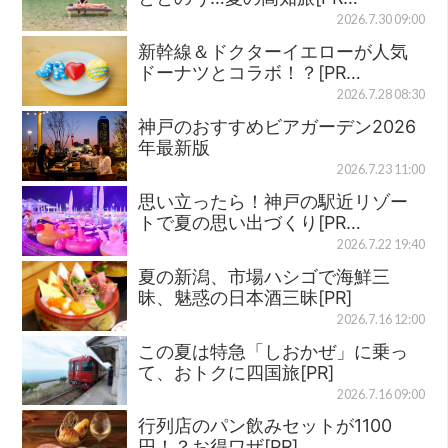
2026.7.30 09:00
新幹線＆ドクターイエローが人気
ドーナツとコラボ！？[PR…
2026.7.28 08:30
神戸のおすすめビアガーデン2026
年最新版
2026.7.23 11:00
思い立ったら！神戸の駅近リゾー
トで夏の思い出づくり[PR…
2026.7.22 19:40
夏の新潟、市場ハシゴで海鮮三
昧、魅惑の日本酒三昧[PR]
2026.7.16 12:00
この夏は特急「しおかぜ」に乗っ
て、おトクに四国旅[PR]
2026.7.16 09:00
行列店のパン飲みセットが1100
円！？お得ワザ[PR]