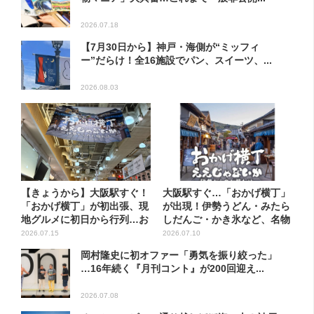
2026.07.18
【7月30日から】神戸・海側が“ミッフィ
ー”だらけ！全16施設でパン、スイーツ、...
2026.08.03
【きょうから】大阪駅すぐ！
大阪駅すぐ…「おかげ横丁」
「おかげ横丁」が初出張、現
が出現！伊勢うどん・みたら
地グルメに初日から行列…お
しだんご・かき氷など、名物
目...
グ...
2026.07.15
2026.07.10
岡村隆史に初オファー「勇気を振り絞った」
…16年続く『月刊コント』が200回迎え...
2026.07.08