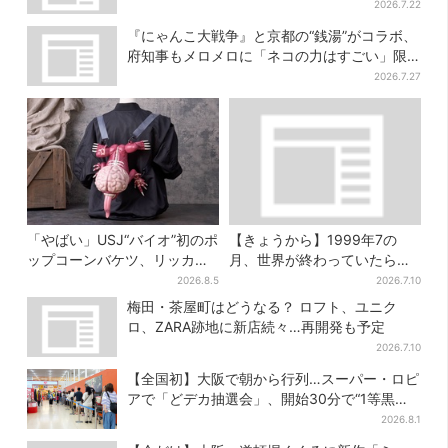
人続出
2026.7.22
『にゃんこ大戦争』と京都の“銭湯”がコラボ、
府知事もメロメロに「ネコの力はすごい」限
定桶も登場
2026.7.27
「やばい」USJ“バイオ”初のポ
【きょうから】1999年7の
ップコーンバケツ、リッカー
月、世界が終わっていたら…
が背中に張りつく衝撃デザイ
約10万人動員のホラー展が大
2026.8.5
2026.7.10
ンに騒然…フレーバーにも反
阪へ
梅田・茶屋町はどうなる？ ロフト、ユニク
応
ロ、ZARA跡地に新店続々…再開発も予定
2026.7.10
【全国初】大阪で朝から行列…スーパー・ロピ
アで「どデカ抽選会」、開始30分で“1等黒毛
和牛”の当選も
2026.8.1