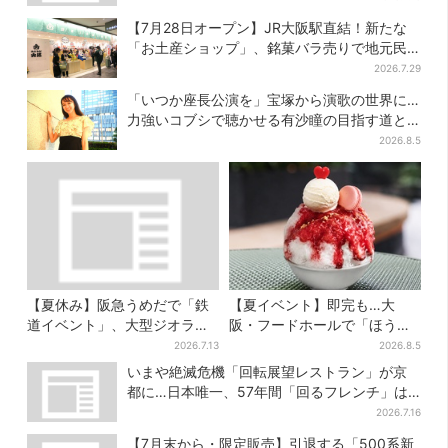
【7月28日オープン】JR大阪駅直結！新たな
「お土産ショップ」、銘菓バラ売りで地元民
の“おやつ調達”にも
2026.7.29
「いつか座長公演を」宝塚から演歌の世界に…
力強いコブシで聴かせる有沙瞳の目指す道と
は
2026.8.5
【夏休み】阪急うめだで「鉄
【夏イベント】即完も…大
道イベント」、大型ジオラマ
阪・フードホールで「ほうせ
＆運転体験コーナー…豪華ゲ
き箱」の“限定かき氷”が復
2026.7.13
2026.8.5
ストも4人登場
活！一夜限りの盆踊りも
いまや絶滅危機「回転展望レストラン」が京
都に…日本唯一、57年間「回るフレンチ」は
絶景ランチの穴場
2026.7.16
【7月末から・限定販売】引退する「500系新