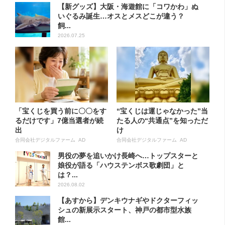
【新グッズ】大阪・海遊館に「コワかわ」ぬ
いぐるみ誕生…オスとメスどこが違う？
飼...
2026.07.25
「宝くじを買う前に〇〇をす
“宝くじは運じゃなかった”当
るだけです」7億当選者が続
たる人の“共通点”を知っただ
出
け
合同会社デジタルファーム AD
合同会社デジタルファーム AD
男役の夢を追いかけ長崎へ…トップスターと
娘役が語る「ハウステンボス歌劇団」と
は？...
2026.08.02
【あすから】デンキウナギやドクターフィッ
シュの新展示スタート、神戸の都市型水族
館...