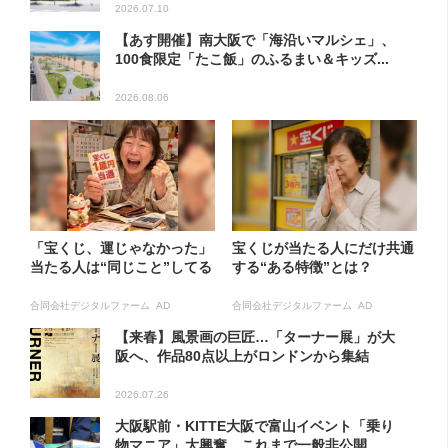
2026.07.10
【あす開催】南大阪で「海沿いマルシェ」、
100食限定「たこ飯」のふるまい＆キッズ...
2026.08.06
「宝くじ、運じゃなかった」
宝くじが当たる人にだけ共通
当たる人は“同じこと”してる
する“ある特徴”とは？
合同会社デジタルファーム AD
合同会社デジタルファーム AD
【来春】風景画の巨匠…「ターナー展」が大
阪へ、作品80点以上がロンドンから集結
2026.07.26
大阪駅前・KITTE大阪で富山イベント「乗り
物マニア」大興奮…これまで一般非公開...