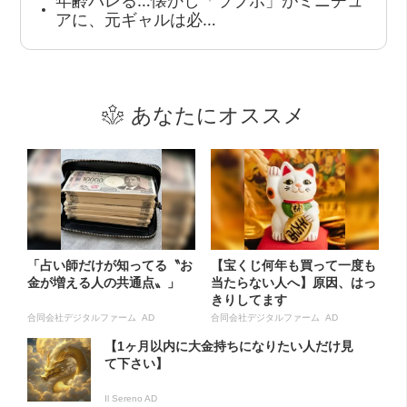
年齢バレる…懐かし「ラブボ」がミニチュ
アに、元ギャルは必…
あなたにオススメ
「占い師だけが知ってる〝お
【宝くじ何年も買って一度も
金が増える人の共通点〟」
当たらない人へ】原因、はっ
きりしてます
合同会社デジタルファーム AD
合同会社デジタルファーム AD
【1ヶ月以内に大金持ちになりたい人だけ見
て下さい】
Il Sereno AD