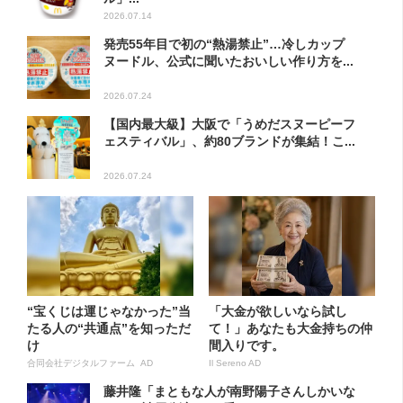
2026.07.14
発売55年目で初の“熱湯禁止”…冷しカップ
ヌードル、公式に聞いたおいしい作り方を...
2026.07.24
【国内最大級】大阪で「うめだスヌーピーフ
ェスティバル」、約80ブランドが集結！こ...
2026.07.24
“宝くじは運じゃなかった”当
「大金が欲しいなら試し
たる人の“共通点”を知っただ
て！」あなたも大金持ちの仲
け
間入りです。
合同会社デジタルファーム AD
Il Sereno AD
藤井隆「まともな人が南野陽子さんしかいな