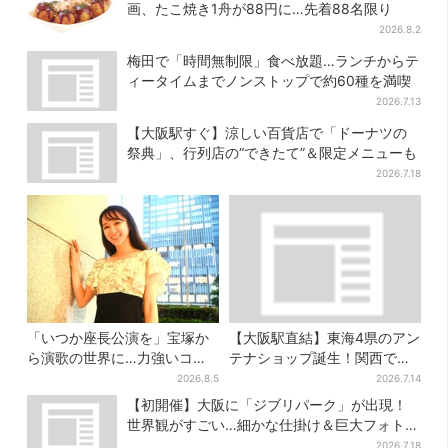
画、たこ焼き1舟が88円に…先着88名限り
2026.8.2
梅田で「時間無制限」食べ放題…ランチからテ
ィータイムまでノンストップで約60種を満喫
2026.7.13
【大阪駅すぐ】涼しい百貨店で「ドーナツの
祭典」、行列店の“できたて”＆限定メニューも
2026.7.18
「いつか座長公演を」宝塚か
【大阪駅直結】東海4県のアン
ら演歌の世界に…力強いコブ
テナショップ誕生！関西では
シで聴かせる有沙瞳の目指す
ここでしか買えない限定グル
2026.8.5
2026.7.14
道とは
メも
【初開催】大阪に「ジブリパーク」が出現！
世界観がすごい…細かな仕掛け＆巨大フォトス
ポットに注目
2026.7.18