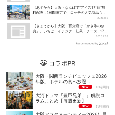
【あすから】大阪・なんばで“アイス1万個”無
料配布…2日間限定で、ロッテの人気商品もら
える
2026.8.2
【きょうから】大阪・百貨店で「かき氷の祭
典」、いちご・イチジク・紅茶・チーズ…17店
舗のメニュー集結
2026.7.28
Recommended by
コラボPR
大阪・関西ランチビュッフェ2026
年版、ホテルの食べ放題…
NEW
13時間前
大河ドラマ『豊臣兄弟！』解説コ
ラムまとめ【毎週更新】
NEW
13時間前
大阪アフタヌーンティー2026年最