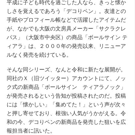
平成に子ども時代を過ごした人なら、きっと懐か
しさを覚えるであろう「デコりペン」。友達との
手紙やプロフィール帳などで活躍したアイテムだ
が、なかでも大阪の文房具メーカー「サクラクレ
パス」（大阪市中央区）の商品「ボールサイン テ
ィアラ」は、２０００年の発売以来、リニューア
ルなく発売を続けている。
そんな同シリーズ、なんと令和に新たな展開が。
同社のＸ（旧ツイッター）アカウントにて、ノッ
ク式の新商品「ボールサイン ティアラノック」
が発売されるという告知が投稿されたのだ。投稿
には「懐かしい」「集めてた！」という声が次々
と押し寄せており、根強い人気がうかがえる。令
和の今、デコりペンの新商品を発売した狙いを広
報担当者に訊いた。