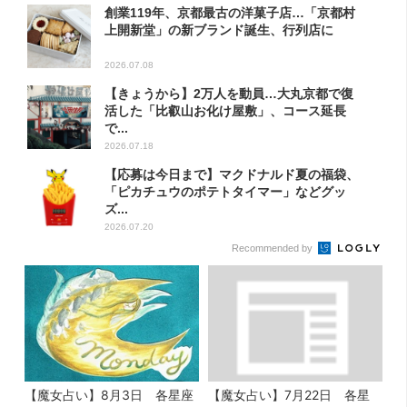
創業119年、京都最古の洋菓子店…「京都村
上開新堂」の新ブランド誕生、行列店に
2026.07.08
【きょうから】2万人を動員…大丸京都で復
活した「比叡山お化け屋敷」、コース延長
で...
2026.07.18
【応募は今日まで】マクドナルド夏の福袋、
「ピカチュウのポテトタイマー」などグッ
ズ...
2026.07.20
Recommended by
【魔女占い】8月3日 各星座
【魔女占い】7月22日 各星