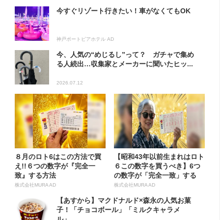
今すぐリゾート行きたい！車がなくてもOK
神戸ポートピアホテル AD
今、人気の“めじるし”って？ ガチャで集め
る人続出…収集家とメーカーに聞いたヒッ...
2026.07.12
８月のロト6はこの方法で買
【昭和43年以前生まれはロト
え!!６つの数字が『完全一
６この数字を買うべき】6つ
致』する方法
の数字が「完全一致」する
方...
株式会社MURA AD
株式会社MURA AD
【あすから】マクドナルド×森永の人気お菓
子！「チョコボール」「ミルクキャラメ
ル」...