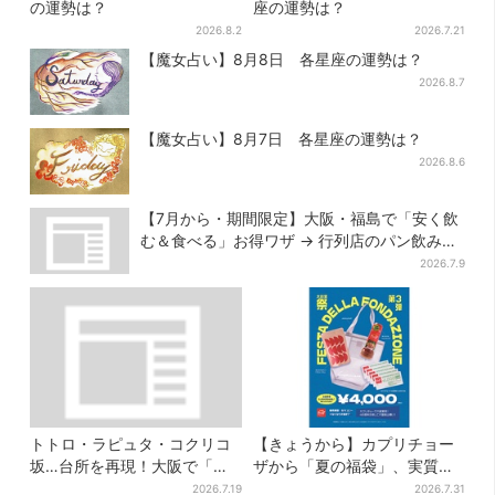
の運勢は？
座の運勢は？
2026.8.2
2026.7.21
【魔女占い】8月8日 各星座の運勢は？
2026.8.7
【魔女占い】8月7日 各星座の運勢は？
2026.8.6
【7月から・期間限定】大阪・福島で「安く飲
む＆食べる」お得ワザ → 行列店のパン飲みセ
ット1100円など……人気店から4選
2026.7.9
トトロ・ラピュタ・コクリコ
【きょうから】カプリチョー
坂…台所を再現！大阪で「ジ
ザから「夏の福袋」、実質無
ブリ」の世界に浸れる 「食」
料…？値段以上の食事券＆限
2026.7.19
2026.7.31