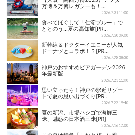
万博＆万博レガシーも！…
2026.7.31 11:00
食べてほぐして「仁淀ブルー」で
ととのう…夏の高知旅[PR…
2026.7.30 09:00
新幹線＆ドクターイエローが人気
ドーナツとコラボ！？[PR…
2026.7.28 08:30
神戸のおすすめビアガーデン2026
年最新版
2026.7.23 11:00
思い立ったら！神戸の駅近リゾー
トで夏の思い出づくり[PR…
2026.7.22 19:40
夏の新潟、市場ハシゴで海鮮三
昧、魅惑の日本酒三昧[PR]
2026.7.16 12:00