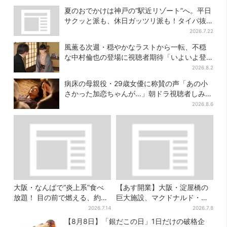
の展示とは？
定アイテム付き
夏のおでかけは神戸の”駅近リゾート”へ。平日
サクッと派も、休日ガッツリ派も！タイパ抜
群、約20種の楽しみ方
2026.7.22
風薫る次週・穏やかなラストから一転、不穏
な中村倫也の登場に視聴者期待「いよいよ登
場だ」
2026.8.2
病床の母親役・29歳女優に称賛の声「あの小
さかった加恋ちゃんが…」朝ドラ視聴者しみじ
み
2026.8.6
大阪・なんばで“炎上系”食べ
【あす開業】大阪・淀屋橋の
放題！ 目の前で燃える、約40
巨大施設、マクドナルド・鶴
種類のランチビュッフェ
丸うどん…グルメ充実！“500
2026.7.14
2026.7.8
円前後ランチ”も叶う
【8月8日】「銀だこの日」1日だけの破格企