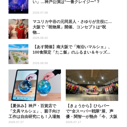
い」…神戸公演は“一番クレイジー”？
2026.07.08
マユリカ中谷の元同居人・さゆりが主役に…
大阪で「呪物展」開催、コンセプトは“呪
物...
2026.08.02
【あす開催】南大阪で「海沿いマルシェ」、
100食限定「たこ飯」のふるまい＆キッズ...
2026.08.06
【夏休み】神戸・百貨店で
【きょうから】ひらパー
「文具マルシェ」、親子向け
で“全スーパー戦隊”展、声
工作は自由研究にも！入場無
優・関智一が熱弁「今、大阪
料で
に全戦...
2026.07.27
2026.07.17