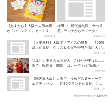
【あすから】大阪の人気本屋
梅田で「時間無制限」食べ放
が「パインアメ」そっくりの
題…ランチからティータイム
ブックカバー開発、梅田で先
までノンストップで約60種を
2026.8.4
2026.7.13
行販売
満喫
【入場無料】大阪で「アイスの祭典」、100種
以上が集結！グッズ＆タダ券が当たる巨大ガ
チャも
2026.7.28
マユリカ中谷の元同居人・さゆりが主役に…大
阪で「呪物展」開催、コンセプトは“呪物たち
のお茶会”
2026.8.2
【国内最大級】大阪で「うめだスヌーピーフ
ェスティバル」、約80ブランドが集結！ここ
だけのグッズも
2026.7.24
Recommended by