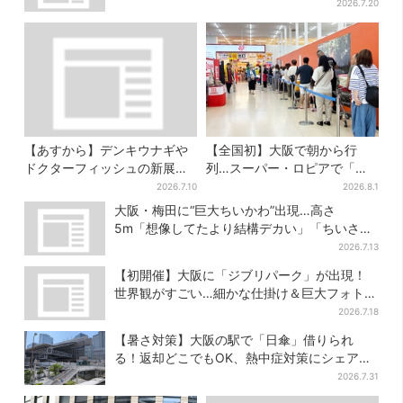
2026.7.20
【あすから】デンキウナギや
【全国初】大阪で朝から行
ドクターフィッシュの新展示
列…スーパー・ロピアで「ど
スタート、神戸の都市型水族
デカ抽選会」、開始30分で“1
2026.7.10
2026.8.1
館が5周年
等黒毛和牛”の当選も
大阪・梅田に“巨大ちいかわ”出現…高さ
5m「想像してたより結構デカい」「ちいさ…
くはない」
2026.7.13
【初開催】大阪に「ジブリパーク」が出現！
世界観がすごい…細かな仕掛け＆巨大フォトス
ポットに注目
2026.7.18
【暑さ対策】大阪の駅で「日傘」借りられ
る！返却どこでもOK、熱中症対策にシェアサ
ービス拡大
2026.7.31