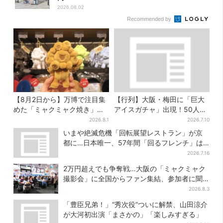
2026.08.02
Recommended by
【8月2日から】万博で注目集
【行列】大阪・梅田に「巨大
めた「ミャクミャク焼き」初
アイスガチャ」出現！50人以
グッズ化！大阪・梅田だけの
上が列…初日は即終了、残る
2026.8.1
2026.7.10
新商品が登場
開催日は？
いまや絶滅危機「回転展望レストラン」が京
都に…日本唯一、57年間「回るフレンチ」は
絶景ランチの穴場
2026.7.16
2万円超えでも争奪戦…大阪の「ミャクミャク
撮影会」に全国からファン集結、参加者に聞
いた「それでも会いたい理由」
2026.8.3
「豊臣兄弟！」“秀次役”ついに解禁、山田涼介
が大河初出演「まさかの」「楽しみすぎる」