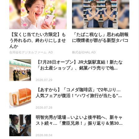
【宝くじ当てたい方限定】も
「たばこ税なし」思わぬ朗報
う外れるの、終わりにしませ
に喫煙者が群がる新型タバコ
んか
合同会社デジタルファーム AD
株式会社HAL AD
【7月28日オープン】JR大阪駅直結！新たな
「お土産ショップ」、銘菓バラ売りで地...
2026.07.29
【あすから】「コメダ珈琲店」で2年ぶり…
人気フェアが復活！“ハワイ旅行が当たる”...
2026.07.28
明智光秀が退場→いよいよ後半戦へ、新キャ
スト続々…「豊臣兄弟！」振り返り＆第30...
2026.08.04