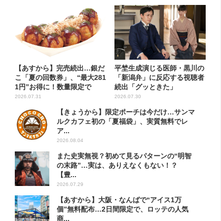
【あすから】完売続出…銀だ
平埜生成演じる医師・黒川の
こ「夏の回数券」、“最大281
「新潟弁」に反応する視聴者
1円”お得に！数量限定で
続出「グッときた」
2026.07.31
2026.07.30
【きょうから】限定ポーチは今だけ…サンマ
ルクカフェ初の「夏福袋」、実質無料でレ
ア...
2026.08.04
また史実無視？初めて見るパターンの“明智
の末路”…実は、ありえなくもない！？
【豊...
2026.07.29
【あすから】大阪・なんばで“アイス1万
個”無料配布…2日間限定で、ロッテの人気
商...