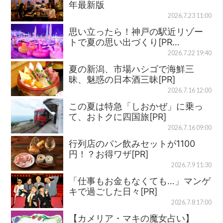
年最新版
2026.7.23 11:00
思い立ったら！神戸の駅近リゾー
トで夏の思い出づくり[PR…
2026.7.22 19:40
夏の新潟、市場ハシゴで海鮮三
昧、魅惑の日本酒三昧[PR]
2026.7.16 12:00
この夏は特急「しおかぜ」に乗っ
て、おトクに四国旅[PR]
2026.7.16 09:00
行列店のパン飲みセットが1100
円！？お得ワザ[PR]
2026.7.9 11:30
「仕事もお金もなくても…」マンゲ
キで過ごした日々[PR]
2026.7.8 17:00
【カメリア・マキの魔女占い】