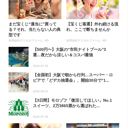
まだ宝くじ“適当に”買って
【宝くじ落選】外れ続ける流
る？それ、当たらない人の典
れ、ここで断ちませんか
型です
合同会社デジタルファーム AD
合同会社デジタルファーム AD
【500円〜】大阪の“市民ナイトプール”3
選…夜だから涼しい＆コスパ最強
2026.07.31
【全国初】大阪で朝から行列…スーパー・ロ
ピアで「どデカ抽選会」、開始30分で“1...
2026.08.01
【3日間】モロゾフ「復活してほしい」No.1
スイーツ、2万3865票から選ばれた...
2026.07.30