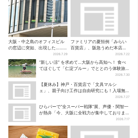
大阪・中之島のオフィスビル
ファミリアの夏恒例「みらい
の窓辺に突如、出現した……
百貨店」、阪急うめだ本店で
巨大インコ「何かいる」「朝
開幕…限定グッズを大人買い
2026.7.29
2026.7.22
からビビった」、その正体と
する人続出
“新しい涼” を求めて…大阪から高知へ！ 食べ
は？
てほぐして「仁淀ブルー」でととのう体験旅
【2026夏最新版】
2026.7.30
【夏休み】神戸・百貨店で「文具マルシ
ェ」、親子向け工作は自由研究にも！入場無
料で
2026.7.27
ひらパーで“全スーパー戦隊”展、声優・関智一
が熱弁「今、大阪に全戦力が集中しておりま
す」
2026.7.17