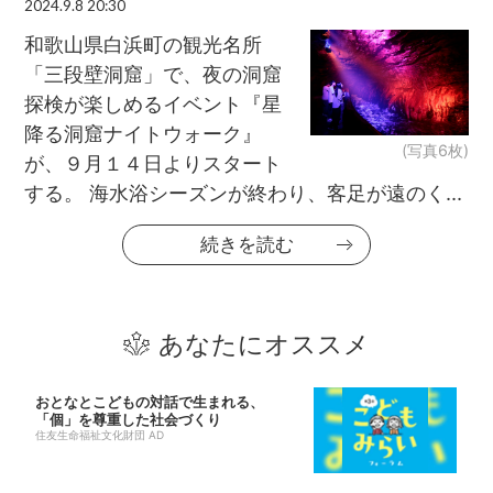
2024.9.8 20:30
和歌山県白浜町の観光名所
「三段壁洞窟」で、夜の洞窟
探検が楽しめるイベント『星
降る洞窟ナイトウォーク』
(写真6枚)
が、９月１４日よりスタート
する。 海水浴シーズンが終わり、客足が遠のく...
続きを読む
あなたにオススメ
おとなとこどもの対話で生まれる、
「個」を尊重した社会づくり
住友生命福祉文化財団 AD