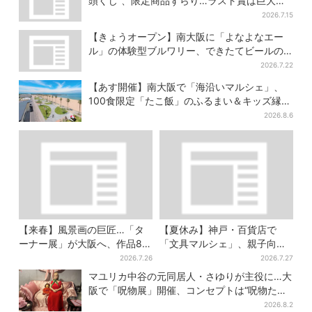
頭くじ”、限定商品ずらり…ラスト賞は巨大ル
ームライト
2026.7.15
【きょうオープン】南大阪に「よなよなエー
ル」の体験型ブルワリー、できたてビールの
試飲や醸造所見学も
2026.7.22
【あす開催】南大阪で「海沿いマルシェ」、
100食限定「たこ飯」のふるまい＆キッズ縁日
も
2026.8.6
【来春】風景画の巨匠…「タ
【夏休み】神戸・百貨店で
ーナー展」が大阪へ、作品80
「文具マルシェ」、親子向け
点以上がロンドンから集結
工作は自由研究にも！入場無
2026.7.26
2026.7.27
料で
マユリカ中谷の元同居人・さゆりが主役に…大
阪で「呪物展」開催、コンセプトは“呪物たち
のお茶会”
2026.8.2