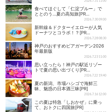
2026.7.31 11:00
食べてほぐして「仁淀ブルー」で
ととのう…夏の高知旅[PR…
2026.7.30 09:00
新幹線＆ドクターイエローが人気
ドーナツとコラボ！？[PR…
2026.7.28 08:30
神戸のおすすめビアガーデン2026
年最新版
2026.7.23 11:00
思い立ったら！神戸の駅近リゾー
トで夏の思い出づくり[PR…
2026.7.22 19:40
夏の新潟、市場ハシゴで海鮮三
昧、魅惑の日本酒三昧[PR]
2026.7.16 12:00
この夏は特急「しおかぜ」に乗っ
て、おトクに四国旅[PR]