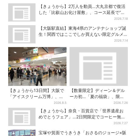
【きょうから】2万人を動員…大丸京都で復活
した「比叡山お化け屋敷」、コース延長で“怖
さ”パワーアップ
2026.7.18
【大阪駅直結】東海4県のアンテナショップ誕
生！関西ではここでしか買えない限定グルメ
も
2026.7.14
【きょうから13日間】大阪で
【数量限定】ディーン＆デル
「アイスクリーム万博」、全
ーカ初…「夏の福袋」、限定
国34ブランド・100種超…初
トートバッグなど！8種のアイ
2026.8.5
2026.7.26
登場の「チョコソフト」に行
テムが勢ぞろい
【きょうから】奈良・百貨店で「世界遺産お
列
めでとうフェア」…2日間限定でコーヒー無料
配布
2026.7.27
宝塚や箕面でうきうき「おさるのジョージ×阪