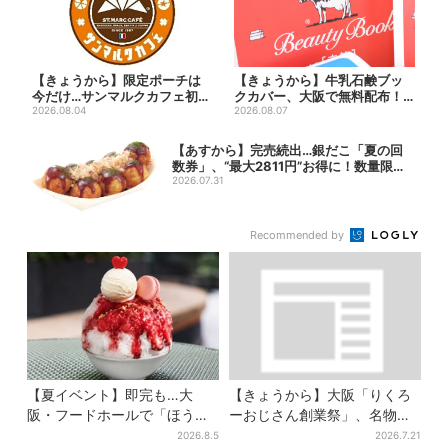
【きょうから】限定ポーチは
【きょうから】牛乳石鹸ブッ
今だけ…サンマルクカフェ初の
クカバー、大阪で無料配布！
「夏福袋」、実質無料でレア...
2026.08.04
先着1000名に「牛のカー...
2026.08.07
【あすから】完売続出…銀だこ「夏の回
数券」、“最大2811円”お得に！数量限定
で
2026.07.31
Recommended by
【夏イベント】即完も…大
【きょうから】大阪「りくろ
阪・フードホールで「ほうせ
ーおじさん創業祭」、名物
き箱」の“限定かき氷”が復
の“和菓子”を梅田で販売 6日
2026.8.5
2026.7.21