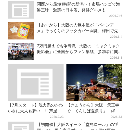
活！一夜限りの盆踊りも
間限定でお得に
関西から最短1時間の新潟へ！市場ハシゴで海
鮮三昧、魅惑の日本酒、発酵グルメも
2026.7.16
【あすから】大阪の人気本屋が「パインア
メ」そっくりのブックカバー開発、梅田で先
行販売
2026.8.4
2万円超えでも争奪戦…大阪の「ミャクミャク
撮影会」に全国からファン集結、参加者に聞
いた「それでも会いたい理由」
2026.8.3
【7月スタート】脱力系のかわ
【きょうから】大阪・天王寺
いさに大人も夢中…！ 芦屋の
で「てんしば夏祭り」、縁日
美術館で「チェコ絵本」展、
や盆踊り…涼しいスプラッシ
2026.7.23
2026.8.1
老舗文具メーカーのグッズに
ュタイムも！2日間だけ
【初開催】大阪スイーツ「堂島ロール」の“店
も注目