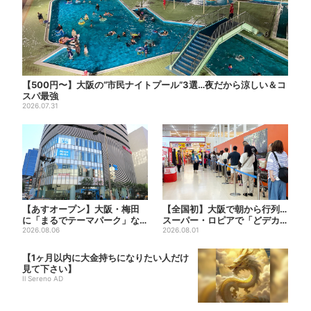
【500円〜】大阪の“市民ナイトプール”3選…夜だから涼しい＆コ
スパ最強
2026.07.31
【あすオープン】大阪・梅田
【全国初】大阪で朝から行列…
に「まるでテーマパーク」な
スーパー・ロピアで「どデカ
巨大スポーツ店、461ブラン...
2026.08.06
抽選会」、開始30分で“1...
2026.08.01
【1ヶ月以内に大金持ちになりたい人だけ
見て下さい】
Il Sereno AD