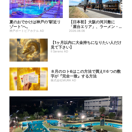
夏のおでかけは神戸の”駅近リ
【日本初】大阪の河川敷に
ゾート”へ。
「屋台エリア」、ラーメン・
神戸ポートピアホテル AD
焼肉・しゃぶしゃぶ・カフェ
2026.08.06
まで...
【1ヶ月以内に大金持ちになりたい人だけ
見て下さい】
Il Sereno AD
８月のロト6はこの方法で買え!!６つの数
字が『完全一致』する方法
株式会社MURA AD