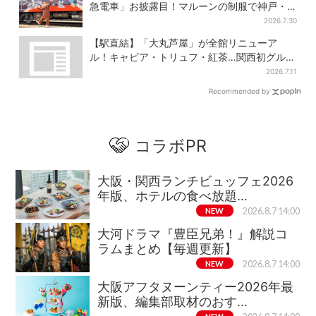
急電車」お披露目！マルーンの制服で神戸・
宝塚・京都各線に添乗
2026.7.30
【駅直結】「大丸芦屋」が全館リニューア
ル！キャビア・トリュフ・紅茶…関西初グルメ
＆焼き菓子も
2026.7.11
Recommended by
コラボPR
大阪・関西ランチビュッフェ2026
年版、ホテルの食べ放題…
NEW
2026.8.7 14:00
大河ドラマ『豊臣兄弟！』解説コ
ラムまとめ【毎週更新】
NEW
2026.8.7 14:00
大阪アフタヌーンティー2026年最
新版、編集部取材のおす…