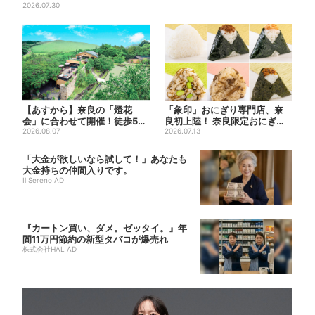
2026.07.30
【あすから】奈良の「燈花
「象印」おにぎり専門店、奈
会」に合わせて開催！徒歩5
良初上陸！ 奈良限定おにぎ
分…結婚式場が“バル”に、前
2026.08.07
り、1000円前後のだし巻き...
2026.07.13
後...
「大金が欲しいなら試して！」あなたも
大金持ちの仲間入りです。
Il Sereno AD
『カートン買い、ダメ。ゼッタイ。』年
間11万円節約の新型タバコが爆売れ
株式会社HAL AD