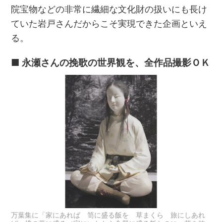
院宝物などの非常に繊細な文化財の扱いにも長け
ていた岩戸さんだからこそ実現できた企画といえ
る。
■ 永瀬さんの挽歌の世界観を、全作品撮影ＯＫ
万葉集に「家にあれば 笥に盛る飯を 草まくら 旅にしあれ