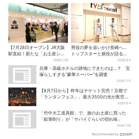
【7月28日オープン】JR大阪
男役の夢を追いかけ長崎へ…
駅直結！新たな「お土産ショ
トップスターと娘役が語る
ップ」、銘菓バラ売りで地元
「ハウステンボス歌劇団」と
2026.7.29
2026.8.2
民の“おやつ調達”にも
は？大阪で初公演開催
兵庫・高級ホテルの跡地にできたのは…？ 宝
塚らしすぎる“豪華スーパー”を調査
2026.7.13
【8月7日から】昨年はチケット完売！京都で
「ランタンフェス」、最大3500の光が夜空
に…会場には縁日も
2026.8.4
「竹中大工道具館」で、旅のお土産に買った
「鉛筆削り」が「ヤバイぐらいの切れ味」
2026.7.19
Recommended by