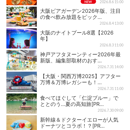
NEW
2026.8.6 15:00
大阪ビアガーデン2026年版、注目
の食べ飲み放題をピック…
2026.8.4 13:00
大阪のナイトプール8選【2026
年】
2026.8.3 11:00
神戸アフタヌーンティー2026年最
新版、編集部取材のおす…
2026.7.31 14:00
【大阪・関西万博2025】アフター
万博＆万博レガシーも！…
2026.7.31 11:00
食べてほぐして「仁淀ブルー」で
ととのう…夏の高知旅[PR…
2026.7.30 09:00
新幹線＆ドクターイエローが人気
ドーナツとコラボ！？[PR…