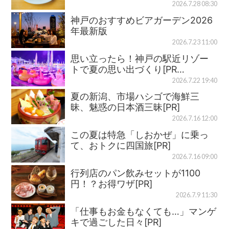
2026.7.28 08:30
神戸のおすすめビアガーデン2026
年最新版
2026.7.23 11:00
思い立ったら！神戸の駅近リゾー
トで夏の思い出づくり[PR…
2026.7.22 19:40
夏の新潟、市場ハシゴで海鮮三
昧、魅惑の日本酒三昧[PR]
2026.7.16 12:00
この夏は特急「しおかぜ」に乗っ
て、おトクに四国旅[PR]
2026.7.16 09:00
行列店のパン飲みセットが1100
円！？お得ワザ[PR]
2026.7.9 11:30
「仕事もお金もなくても…」マンゲ
キで過ごした日々[PR]