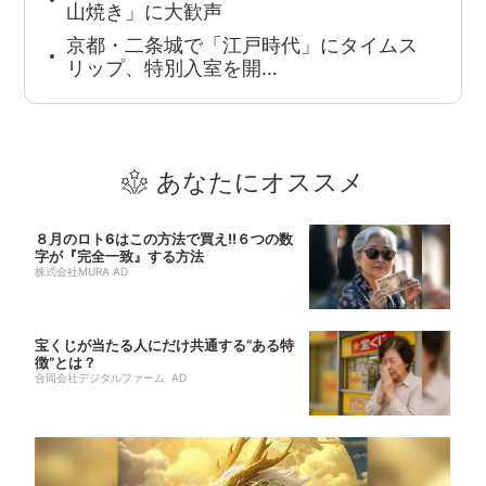
山焼き」に大歓声
京都・二条城で「江戸時代」にタイムス
リップ、特別入室を開…
あなたにオススメ
８月のロト6はこの方法で買え!!６つの数
字が『完全一致』する方法
株式会社MURA AD
宝くじが当たる人にだけ共通する“ある特
徴”とは？
合同会社デジタルファーム AD