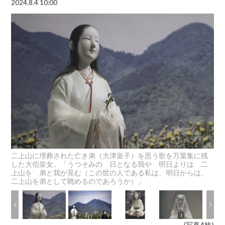
2024.8.4 10:00
二上山に埋葬された亡き弟（大津皇子）を思う歌を万葉集に残
した大伯皇女。「うつそみの 日となる我や 明日よりは 二
上山を 弟と我が見む（この世の人である私は、明日からは、
二上山を弟として眺めるのであろうか）」
(写真4枚)