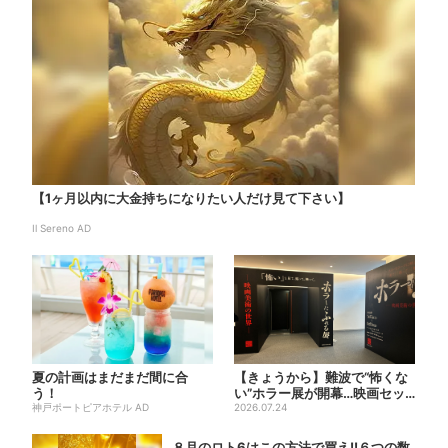
【1ヶ月以内に大金持ちになりたい人だけ見て下さい】
Il Sereno AD
夏の計画はまだまだ間に合
【きょうから】難波で“怖くな
う！
い”ホラー展が開幕…映画セッ
神戸ポートピアホテル AD
トのなかに入って、怪異も...
2026.07.24
８月のロト6はこの方法で買え!!６つの数