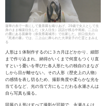
蓮華の糸で一夜にして曼荼羅を織りあげ、29歳で女人として生
身のまま極楽往生した（女人往生）説話が残る中将姫。二上山
の麓にある當麻寺（奈良県葛城市）で出家した。折口信夫の
『死者の書』では、二上山に葬られた大津皇子の亡霊とまみえ
る
人形は１体制作するのに３カ月ほどかかり、細部
まで作り込まれ、納得がいくまで何度もつくり直
すという憂いを帯びた各人形たちの独自のまなざ
しから目が離せない。その人形（歴史上の人物）
の感情を表し切るため、撮影角度や柔らかな光を
当てるなど、光の当て方にもこだわる永瀬さんは
自ら写真も撮る。
同展の人形はすべて撮影が可能で、永瀬さんは