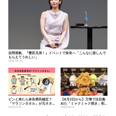
吉岡里帆、『豊臣兄弟！』イベントで奈良へ「こんなに楽しんで
もらえてうれしい」
2026.08.03
ピンと来たら奈良県民確定？
【8月2日から】万博で注目集
「マラソンタオル」が元ネタ
めた「ミャクミャク焼き」初
の汗取りインナー、販売数5
2026.07.15
グッズ化！大阪・梅田だけの...
2026.08.01
万...