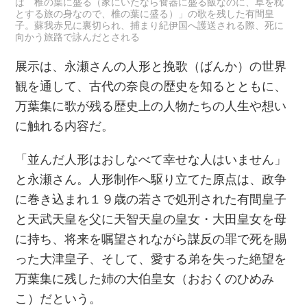
ば 椎の葉に盛る（家にいたなら食器に盛る飯なのに、草を枕
とする旅の身なので、椎の葉に盛る）」の歌を残した有間皇
子。蘇我赤兄に裏切られ、捕まり紀伊国へ護送される際、死に
向かう旅路で詠んだとされる
展示は、永瀬さんの人形と挽歌（ばんか）の世界
観を通して、古代の奈良の歴史を知るとともに、
万葉集に歌が残る歴史上の人物たちの人生や想い
に触れる内容だ。
「並んだ人形はおしなべて幸せな人はいません」
と永瀬さん。人形制作へ駆り立てた原点は、政争
に巻き込まれ１９歳の若さで処刑された有間皇子
と天武天皇を父に天智天皇の皇女・大田皇女を母
に持ち、将来を嘱望されながら謀反の罪で死を賜
った大津皇子、そして、愛する弟を失った絶望を
万葉集に残した姉の大伯皇女（おおくのひめみ
こ）だという。