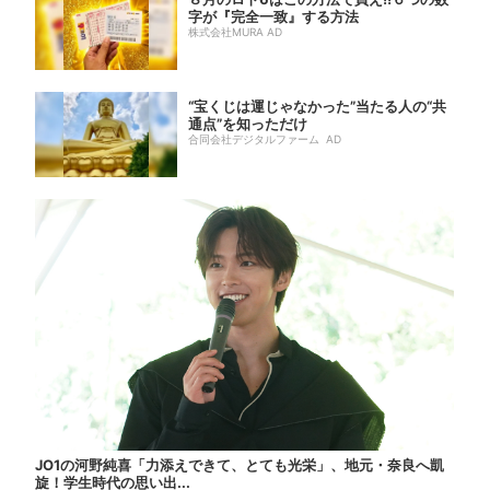
字が『完全一致』する方法
株式会社MURA AD
“宝くじは運じゃなかった”当たる人の“共
通点”を知っただけ
合同会社デジタルファーム AD
JO1の河野純喜「力添えできて、とても光栄」、地元・奈良へ凱
旋！学生時代の思い出...