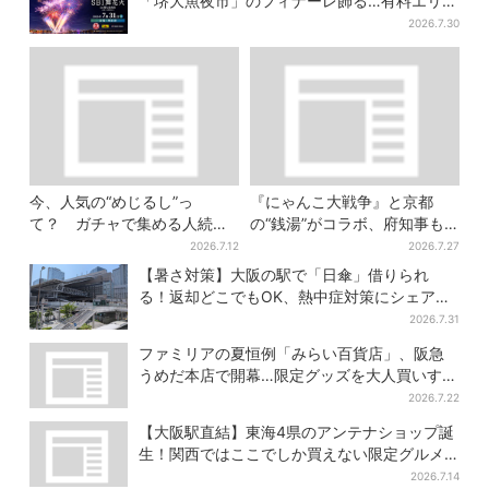
「堺大魚夜市」のフィナーレ飾る…有料エリア
外は観覧制限も
2026.7.30
今、人気の“めじるし”っ
『にゃんこ大戦争』と京都
て？ ガチャで集める人続
の“銭湯”がコラボ、府知事も
出…収集家とメーカーに聞い
メロメロに「ネコの力はすご
2026.7.12
2026.7.27
たヒットの背景
い」限定桶も登場
【暑さ対策】大阪の駅で「日傘」借りられ
る！返却どこでもOK、熱中症対策にシェアサ
ービス拡大
2026.7.31
ファミリアの夏恒例「みらい百貨店」、阪急
うめだ本店で開幕…限定グッズを大人買いする
人続出
2026.7.22
【大阪駅直結】東海4県のアンテナショップ誕
生！関西ではここでしか買えない限定グルメ
も
2026.7.14