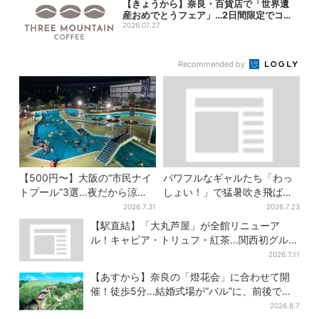
【きょうから】奈良・百貨店で「世界遺
産おめでとうフェア」…2日間限定でコー
ヒー無...
2026.07.27
Recommended by
【500円〜】大阪の“市民ナイ
パワフルなギャルたち「わっ
トプール”3選…夜だから涼し
しょい！」で猛暑吹き飛ば
い＆コスパ最強
す、大阪名物『天神祭ギャル
2026.7.31
2026.7.23
みこし』盛り上がる
【駅直結】「大丸芦屋」が全館リニューア
ル！キャビア・トリュフ・紅茶…関西初グルメ
＆焼き菓子も
2026.7.11
【あすから】奈良の「燈花会」に合わせて開
催！徒歩5分…結婚式場が“バル”に、前後で食
事が楽しめる
2026.8.7