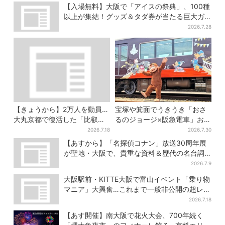
【入場無料】大阪で「アイスの祭典」、100種
以上が集結！グッズ＆タダ券が当たる巨大ガ
チャも
2026.7.28
【きょうから】2万人を動員…
宝塚や箕面でうきうき「おさ
大丸京都で復活した「比叡山
るのジョージ×阪急電車」お披
お化け屋敷」、コース延長
露目！マルーンの制服で神
2026.7.18
2026.7.30
で“怖さ”パワーアップ
戸・宝塚・京都各線に添乗
【あすから】「名探偵コナン」放送30周年展
が聖地・大阪で、貴重な資料＆歴代の名台詞
シーンも
2026.7.9
大阪駅前・KITTE大阪で富山イベント「乗り物
マニア」大興奮…これまで一般非公開の超レア
新ルート始動
2026.7.18
【あす開催】南大阪で花火大会、700年続く