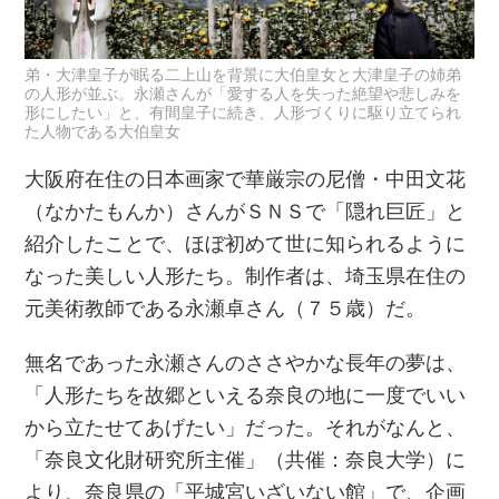
弟・大津皇子が眠る二上山を背景に大伯皇女と大津皇子の姉弟
の人形が並ぶ。永瀬さんが「愛する人を失った絶望や悲しみを
形にしたい」と、有間皇子に続き、人形づくりに駆り立てられ
た人物である大伯皇女
大阪府在住の日本画家で華厳宗の尼僧・中田文花
（なかたもんか）さんがＳＮＳで「隠れ巨匠」と
紹介したことで、ほぼ初めて世に知られるように
なった美しい人形たち。制作者は、埼玉県在住の
元美術教師である永瀬卓さん（７５歳）だ。
無名であった永瀬さんのささやかな長年の夢は、
「人形たちを故郷といえる奈良の地に一度でいい
から立たせてあげたい」だった。それがなんと、
「奈良文化財研究所主催」（共催：奈良大学）に
より、奈良県の「平城宮いざいない館」で、企画