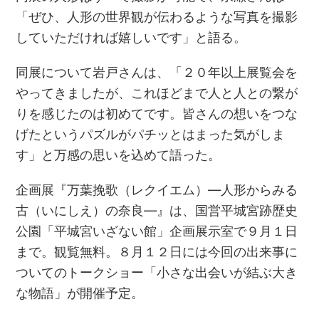
「ぜひ、人形の世界観が伝わるような写真を撮影
していただければ嬉しいです」と語る。
同展について岩戸さんは、「２０年以上展覧会を
やってきましたが、これほどまで人と人との繋が
りを感じたのは初めてです。皆さんの想いをつな
げたというパズルがパチッとはまった気がしま
す」と万感の思いを込めて語った。
企画展『万葉挽歌（レクイエム）―人形からみる
古（いにしえ）の奈良―』は、国営平城宮跡歴史
公園「平城宮いざない館」企画展示室で９月１日
まで。観覧無料。８月１２日には今回の出来事に
ついてのトークショー「小さな出会いが結ぶ大き
な物語」が開催予定。