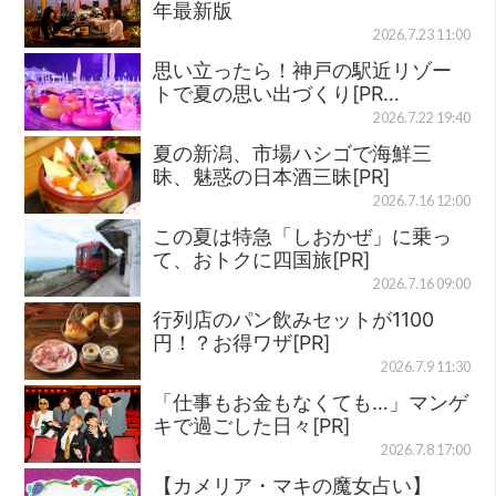
年最新版
2026.7.23 11:00
思い立ったら！神戸の駅近リゾー
トで夏の思い出づくり[PR…
2026.7.22 19:40
夏の新潟、市場ハシゴで海鮮三
昧、魅惑の日本酒三昧[PR]
2026.7.16 12:00
この夏は特急「しおかぜ」に乗っ
て、おトクに四国旅[PR]
2026.7.16 09:00
行列店のパン飲みセットが1100
円！？お得ワザ[PR]
2026.7.9 11:30
「仕事もお金もなくても…」マンゲ
キで過ごした日々[PR]
2026.7.8 17:00
【カメリア・マキの魔女占い】