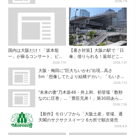
2026.7.9
国内は大阪だけ！「坂本龍
【暑さ対策】大阪の駅で「日
一」が蘇るコンサート、ピア
傘」借りられる！返却どこで
ノを弾く姿を間近で…“涙腺が
もOK、熱中症対策にシェアサ
2026.7.10
2026.7.31
崩壊”と絶賛の声
ービス拡大
大阪・梅田に“巨大ちいかわ”出現…高さ
5m「想像してたより結構デカい」「ちいさ…
くはない」
2026.7.13
“未来の妻”乃木坂46・井上和、初登場「数秒
なのに圧巻」…「豊臣兄弟！」第30回あらす
じ・清須会議
2026.7.28
【新作】モロゾフから「大阪土産」登場、通
天閣のサクサクスイーツ 6カ所で順次発売
2026.8.6