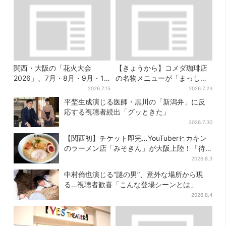
関西・大阪の「花火大会
【きょうから】コメダ珈琲店
2026」、7月・8月・9月・10
の名物メニューが「まっし
月開催まとめ
ろ」に…期間限定の2品が登場
2026.7.15
2026.7.23
平埜生成演じる医師・黒川の「新潟弁」に反
応する視聴者続出「グッときた」
2026.7.30
【関西初】チケット即完…YouTuberヒカキン
のラーメン店「みそきん」が大阪上陸！「待
ってました」と話題
2026.8.3
中村倫也演じる“謎の男”、意外な場所から現
る…視聴者歓喜「こんな登場シーンとは」
2026.8.4