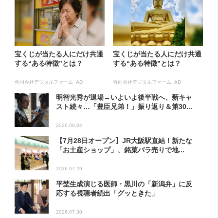
宝くじが当たる人にだけ共通
宝くじが当たる人にだけ共通
する“ある特徴”とは？
する“ある特徴”とは？
合同会社デジタルファーム AD
合同会社デジタルファーム AD
明智光秀が退場→いよいよ後半戦へ、新キャ
スト続々…「豊臣兄弟！」振り返り＆第30...
2026.08.04
【7月28日オープン】JR大阪駅直結！新たな
「お土産ショップ」、銘菓バラ売りで地...
2026.07.29
平埜生成演じる医師・黒川の「新潟弁」に反
応する視聴者続出「グッときた」
2026.07.30