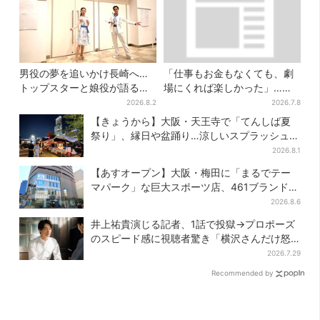
男役の夢を追いかけ長崎へ…
「仕事もお金もなくても、劇
トップスターと娘役が語る
場にくれば楽しかった」…大
「ハウステンボス歌劇団」と
阪“マンゲキ卒業”芸人が語
2026.8.2
2026.7.8
は？大阪で初公演開催
る、漫才を磨き続けた日々
【きょうから】大阪・天王寺で「てんしば夏
祭り」、縁日や盆踊り…涼しいスプラッシュタ
イムも！2日間だけ
2026.8.1
【あすオープン】大阪・梅田に「まるでテー
マパーク」な巨大スポーツ店、461ブランド集
結！ 6フロアをまとめて紹介
2026.8.6
井上祐貴演じる記者、1話で投獄→プロポーズ
のスピード感に視聴者驚き「横沢さんだけ怒
涛すぎる」
2026.7.29
Recommended by