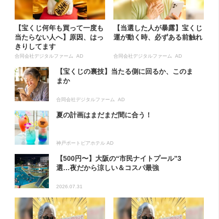
【宝くじ何年も買って一度も
【当選した人が暴露】宝くじ
当たらない人へ】原因、はっ
運が動く時、必ずある前触れ
きりしてます
合同会社デジタルファーム AD
合同会社デジタルファーム AD
【宝くじの裏技】当たる側に回るか、このま
まか
合同会社デジタルファーム AD
夏の計画はまだまだ間に合う！
神戸ポートピアホテル AD
【500円〜】大阪の“市民ナイトプール”3
選…夜だから涼しい＆コスパ最強
2026.07.31