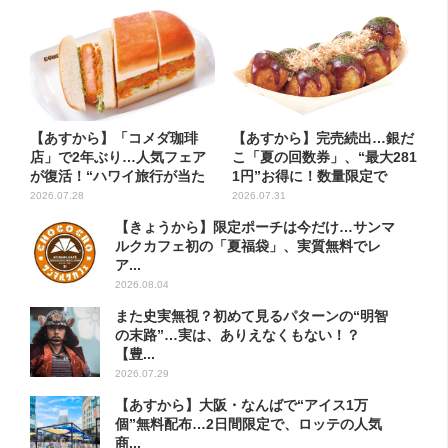
【あすから】「コメダ珈琲
【あすから】完売続出…銀だ
店」で2年ぶり…人気フェア
こ「夏の回数券」、“最大281
が復活！“ハワイ旅行が当た
1円”お得に！数量限定で
る”...
2026.07.28
2026.07.31
【きょうから】限定ポーチは今だけ…サンマ
ルクカフェ初の「夏福袋」、実質無料でレ
ア...
2026.08.04
また史実無視？初めて見るパターンの“明智
の末路”…実は、ありえなくもない！？
【豊...
2026.07.29
【あすから】大阪・なんばで“アイス1万
個”無料配布…2日間限定で、ロッテの人気
商...