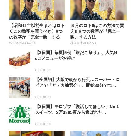
【昭和43年以前生まれはロト
８月のロト6はこの方法で買
６この数字を買うべき】6つ
え!!６つの数字が『完全一
の数字が「完全一致」する
致』する方法
方...
株式会社MURA AD
株式会社MURA AD
【3日間】毎夏恒例「銀だこ祭り」、人気N
o.1メニューがお得に
2026.07.29
【全国初】大阪で朝から行列…スーパー・ロ
ピアで「どデカ抽選会」、開始30分で“1...
2026.08.01
【3日間】モロゾフ「復活してほしい」No.1
スイーツ、2万3865票から選ばれた...
2026.07.30