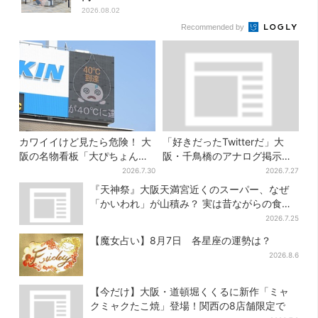
2026.08.02
Recommended by
カワイイけど見たら危険！ 大
「好きだったTwitterだ」大
阪の名物看板「大ぴちょんく
阪・千鳥橋のアナログ掲示板
ん」に異変、青→真っ黒に…
が話題、かつて駅にあった“伝
2026.7.30
2026.7.27
言板”がモデルに
『天神祭』大阪天満宮近くのスーパー、なぜ
「かいわれ」が山積み？ 実は昔ながらの食文
化
2026.7.25
【魔女占い】8月7日 各星座の運勢は？
2026.8.6
【今だけ】大阪・道頓堀くくるに新作「ミャ
クミャクたこ焼」登場！関西の8店舗限定で