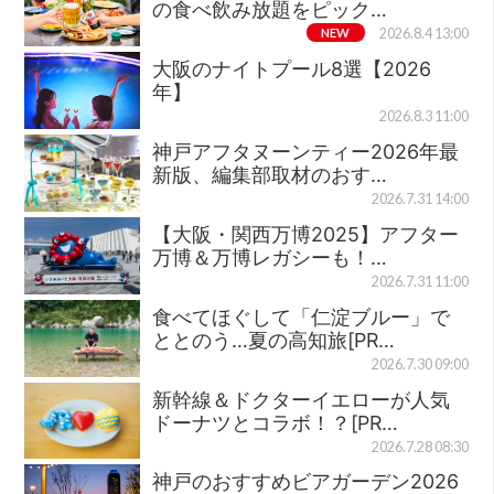
の食べ飲み放題をピック…
NEW
2026.8.4 13:00
大阪のナイトプール8選【2026
年】
2026.8.3 11:00
神戸アフタヌーンティー2026年最
新版、編集部取材のおす…
2026.7.31 14:00
【大阪・関西万博2025】アフター
万博＆万博レガシーも！…
2026.7.31 11:00
食べてほぐして「仁淀ブルー」で
ととのう…夏の高知旅[PR…
2026.7.30 09:00
新幹線＆ドクターイエローが人気
ドーナツとコラボ！？[PR…
2026.7.28 08:30
神戸のおすすめビアガーデン2026