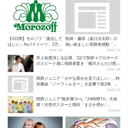
【3日間】モロゾフ「復活して
医師・藤田（坂口涼太郎）の
ほしい」No.1スイーツ、2万
熱い励ましに視聴者感動「泣
3865票から選ばれた名作を限
かされると思ってなかった」
2026.7.30
2026.7.22
定販売
井上祐貴演じる記者、1話で投獄→プロポーズ
のスピード感に視聴者驚き「横沢さんだけ怒
涛すぎる」
2026.7.29
関西ジュニア「ガチな部分を見てほしい」…特
別番組『ノーフィルター』大反響で第2弾、7
月27日から放送
2026.7.20
関西ジュニア“無所属”から『24時間TV』大抜
擢！次世代スターと期待「まさか僕が…」
2026.8.2