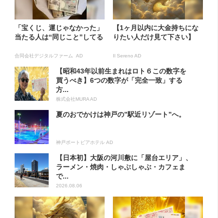
「宝くじ、運じゃなかった」
【1ヶ月以内に大金持ちにな
当たる人は“同じこと”してる
りたい人だけ見て下さい】
合同会社デジタルファーム AD
Il Sereno AD
【昭和43年以前生まれはロト６この数字を
買うべき】6つの数字が「完全一致」する
方...
株式会社MURA AD
夏のおでかけは神戸の”駅近リゾート”へ。
神戸ポートピアホテル AD
【日本初】大阪の河川敷に「屋台エリア」、
ラーメン・焼肉・しゃぶしゃぶ・カフェま
で...
2026.08.06