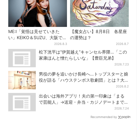
ME:I「覚悟は見せていきた
【魔女占い】8月8日 各星座
い」KEIKO＆SUZU、大阪で語
の運勢は？
る…“日プ女子”からの3年間
2026.8.3
2026.8.7
と、7人で目指す夢
松下洸平は“伊賀越え”キャンセル界隈…「この
家康ほんと憎たらしいな」【豊臣兄弟】
2026.7.23
男役の夢を追いかけ長崎へ…トップスターと娘
役が語る「ハウステンボス歌劇団」とは？大
阪で初公演開催
2026.8.2
出会いは海外アプリ！夫の第一印象は「まる
で芸能人」→送迎・弁当・カジノデートまで…
結婚前に尽くしまくり
2026.7.24
Recommended by