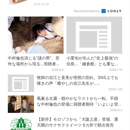
2026.07.28
Recommended by
中村倫也演じる“謎の男”、意
小栗旬が生んだ“史上最強”の
外な場所から現る…視聴者歓
信長…「鎌倉殿」とも重な
喜「こんな登場シーンとは」
る、にじむ悲しみが“名人
2026.8.4
2026.7.16
芸”【豊臣兄弟】
牧師の吉江と直美が突然の別れ、SNS上でも
嘆きの声「癒やしの吉江先生が…」
2026.7.28
風薫る次週・穏やかなラストから一転、不穏
な中村倫也の登場に視聴者期待「いよいよ登
場だ」
2026.8.2
【新作】モロゾフから「大阪土産」登場、通
天閣のサクサクスイーツ 6カ所で順次発売