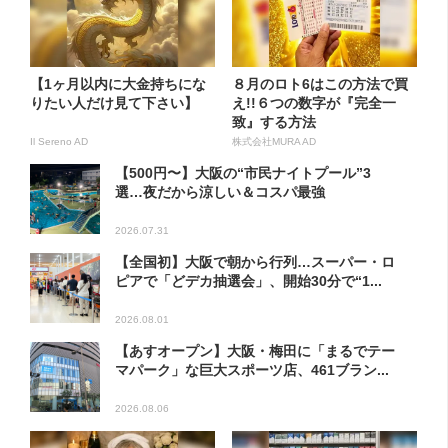
【1ヶ月以内に大金持ちにな
８月のロト6はこの方法で買
りたい人だけ見て下さい】
え!!６つの数字が『完全一
致』する方法
Il Sereno AD
株式会社MURA AD
【500円〜】大阪の“市民ナイトプール”3
選…夜だから涼しい＆コスパ最強
2026.07.31
【全国初】大阪で朝から行列…スーパー・ロ
ピアで「どデカ抽選会」、開始30分で“1...
2026.08.01
【あすオープン】大阪・梅田に「まるでテー
マパーク」な巨大スポーツ店、461ブラン...
2026.08.06