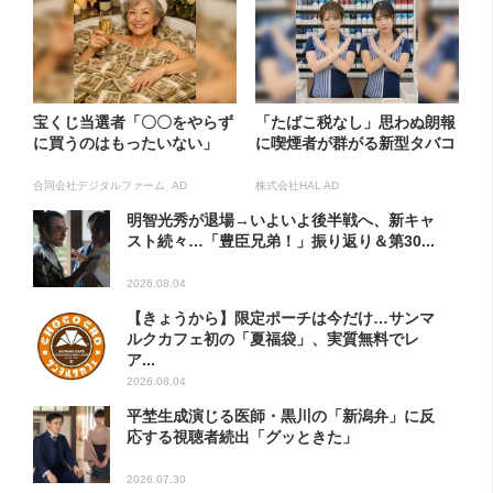
宝くじ当選者「〇〇をやらず
「たばこ税なし」思わぬ朗報
に買うのはもったいない」
に喫煙者が群がる新型タバコ
合同会社デジタルファーム AD
株式会社HAL AD
明智光秀が退場→いよいよ後半戦へ、新キャ
スト続々…「豊臣兄弟！」振り返り＆第30...
2026.08.04
【きょうから】限定ポーチは今だけ…サンマ
ルクカフェ初の「夏福袋」、実質無料でレ
ア...
2026.08.04
平埜生成演じる医師・黒川の「新潟弁」に反
応する視聴者続出「グッときた」
2026.07.30