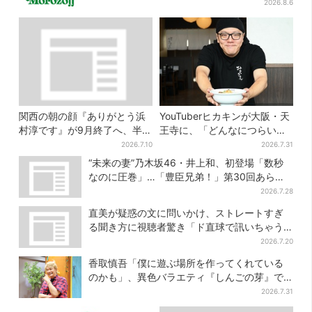
2026.8.6
関西の朝の顔『ありがとう浜
YouTuberヒカキンが大阪・天
村淳です』が9月終了へ、半世
王寺に、「どんなにつらい時
紀超の歴史に幕
でも…」ラーメン愛＆兄セイ
2026.7.10
2026.7.31
キンとの思い出を語る
“未来の妻”乃木坂46・井上和、初登場「数秒
なのに圧巻」…「豊臣兄弟！」第30回あらす
じ・清須会議
2026.7.28
直美が疑惑の文に問いかけ、ストレートすぎ
る聞き方に視聴者驚き「ド直球で訊いちゃう
んだ」
2026.7.20
香取慎吾「僕に遊ぶ場所を作ってくれている
のかも」、異色バラエティ『しんごの芽』で
感じた読売テレビの“パンク精神”
2026.7.31