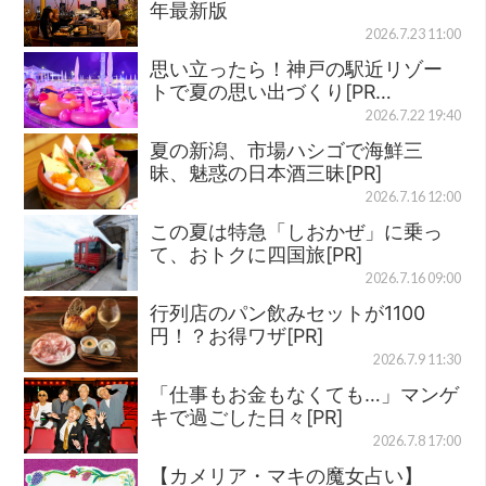
年最新版
2026.7.23 11:00
思い立ったら！神戸の駅近リゾー
トで夏の思い出づくり[PR…
2026.7.22 19:40
夏の新潟、市場ハシゴで海鮮三
昧、魅惑の日本酒三昧[PR]
2026.7.16 12:00
この夏は特急「しおかぜ」に乗っ
て、おトクに四国旅[PR]
2026.7.16 09:00
行列店のパン飲みセットが1100
円！？お得ワザ[PR]
2026.7.9 11:30
「仕事もお金もなくても…」マンゲ
キで過ごした日々[PR]
2026.7.8 17:00
【カメリア・マキの魔女占い】