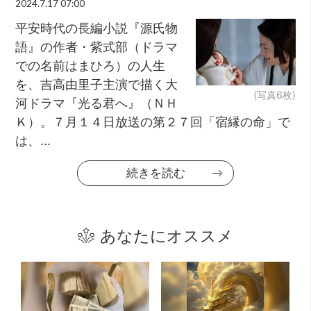
2024.7.17 07:00
平安時代の長編小説『源氏物
語』の作者・紫式部（ドラマ
での名前はまひろ）の人生
を、吉高由里子主演で描く大
(写真6枚)
河ドラマ『光る君へ』（ＮＨ
Ｋ）。７月１４日放送の第２７回「宿縁の命」で
は、...
続きを読む
あなたにオススメ