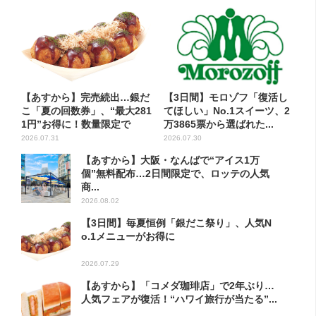
【あすから】完売続出…銀だ
【3日間】モロゾフ「復活し
こ「夏の回数券」、“最大281
てほしい」No.1スイーツ、2
1円”お得に！数量限定で
万3865票から選ばれた...
2026.07.31
2026.07.30
【あすから】大阪・なんばで“アイス1万
個”無料配布…2日間限定で、ロッテの人気
商...
2026.08.02
【3日間】毎夏恒例「銀だこ祭り」、人気N
o.1メニューがお得に
2026.07.29
【あすから】「コメダ珈琲店」で2年ぶり…
人気フェアが復活！“ハワイ旅行が当たる”...