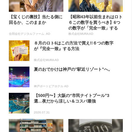
【宝くじの裏技】当たる側に
【昭和43年以前生まれはロト
回るか、このままか
６この数字を買うべき】6つ
の数字が「完全一致」する
方...
合同会社デジタルファーム AD
株式会社MURA AD
８月のロト6はこの方法で買え!!６つの数字
が『完全一致』する方法
株式会社MURA AD
夏のおでかけは神戸の”駅近リゾート”へ。
神戸ポートピアホテル AD
【500円〜】大阪の“市民ナイトプール”3
選…夜だから涼しい＆コスパ最強
2026.07.31