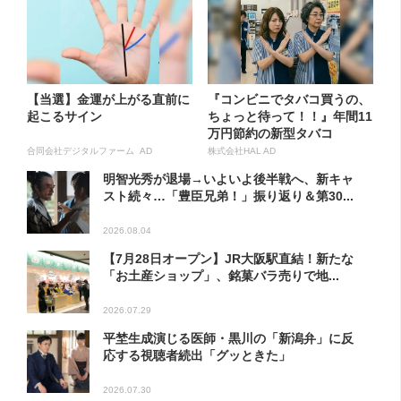
【当選】金運が上がる直前に
『コンビニでタバコ買うの、
起こるサイン
ちょっと待って！！』年間11
万円節約の新型タバコ
合同会社デジタルファーム AD
株式会社HAL AD
明智光秀が退場→いよいよ後半戦へ、新キャ
スト続々…「豊臣兄弟！」振り返り＆第30...
2026.08.04
【7月28日オープン】JR大阪駅直結！新たな
「お土産ショップ」、銘菓バラ売りで地...
2026.07.29
平埜生成演じる医師・黒川の「新潟弁」に反
応する視聴者続出「グッときた」
2026.07.30