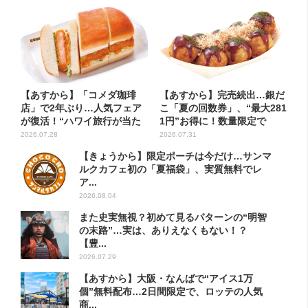
【あすから】「コメダ珈琲
【あすから】完売続出…銀だ
店」で2年ぶり…人気フェア
こ「夏の回数券」、“最大281
が復活！“ハワイ旅行が当た
1円”お得に！数量限定で
る”...
2026.07.28
2026.07.31
【きょうから】限定ポーチは今だけ…サンマ
ルクカフェ初の「夏福袋」、実質無料でレ
ア...
2026.08.04
また史実無視？初めて見るパターンの“明智
の末路”…実は、ありえなくもない！？
【豊...
2026.07.29
【あすから】大阪・なんばで“アイス1万
個”無料配布…2日間限定で、ロッテの人気
商...