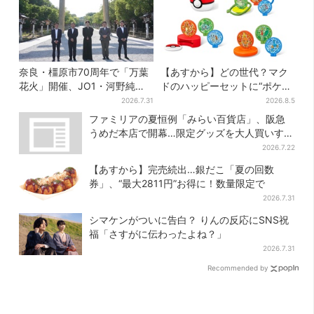
奈良・橿原市70周年で「万葉
【あすから】どの世代？マク
花火」開催、JO1・河野純喜
ドのハッピーセットに“ポケモ
がアンバサダーに…グループ
ンおもちゃ”、歴代30匹に「懐
2026.7.31
2026.8.5
楽曲ともシンクロ
かしい」と喜びの声
ファミリアの夏恒例「みらい百貨店」、阪急
うめだ本店で開幕…限定グッズを大人買いする
人続出
2026.7.22
【あすから】完売続出…銀だこ「夏の回数
券」、“最大2811円”お得に！数量限定で
2026.7.31
シマケンがついに告白？ りんの反応にSNS祝
福「さすがに伝わったよね？」
2026.7.31
Recommended by