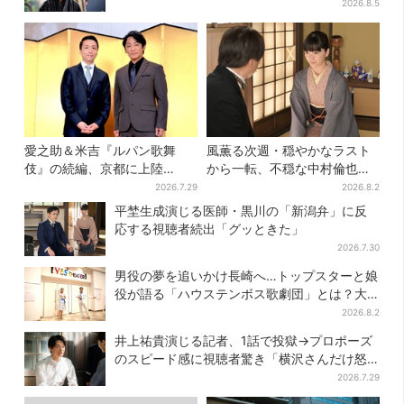
へ【豊臣兄弟】
2026.8.5
愛之助＆米吉『ルパン歌舞
風薫る次週・穏やかなラスト
伎』の続編、京都に上陸
から一転、不穏な中村倫也の
「VIVANT好きも観てほしい」
登場に視聴者期待「いよいよ
2026.7.29
2026.8.2
登場だ」
平埜生成演じる医師・黒川の「新潟弁」に反
応する視聴者続出「グッときた」
2026.7.30
男役の夢を追いかけ長崎へ…トップスターと娘
役が語る「ハウステンボス歌劇団」とは？大
阪で初公演開催
2026.8.2
井上祐貴演じる記者、1話で投獄→プロポーズ
のスピード感に視聴者驚き「横沢さんだけ怒
涛すぎる」
2026.7.29