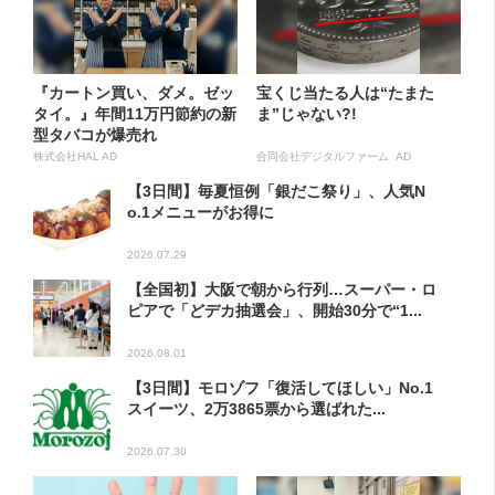
『カートン買い、ダメ。ゼッ
宝くじ当たる人は“たまた
タイ。』年間11万円節約の新
ま”じゃない?!
型タバコが爆売れ
株式会社HAL AD
合同会社デジタルファーム AD
【3日間】毎夏恒例「銀だこ祭り」、人気N
o.1メニューがお得に
2026.07.29
【全国初】大阪で朝から行列…スーパー・ロ
ピアで「どデカ抽選会」、開始30分で“1...
2026.08.01
【3日間】モロゾフ「復活してほしい」No.1
スイーツ、2万3865票から選ばれた...
2026.07.30