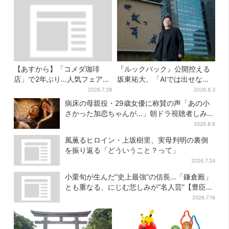
【あすから】「コメダ珈琲
『ルックバック』公開控える
店」で2年ぶり…人気フェアが
坂東祐大、「AIでは出せない
復活！“ハワイ旅行が当た
質感がある」映画音楽へのこ
2026.7.28
2026.8.3
る”キャンペーンも
だわり
病床の母親役・29歳女優に称賛の声「あの小
さかった加恋ちゃんが…」朝ドラ視聴者しみじ
み
2026.8.6
風薫るヒロイン・上坂樹里、実母判明の裏側
を振り返る「どういうこと？って」
2026.7.24
小栗旬が生んだ“史上最強”の信長…「鎌倉殿」
とも重なる、にじむ悲しみが“名人芸”【豊臣兄
弟】
2026.7.16