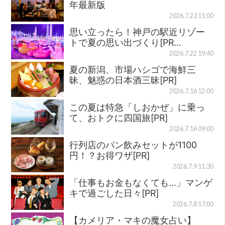
年最新版
2026.7.23 11:00
思い立ったら！神戸の駅近リゾー
トで夏の思い出づくり[PR…
2026.7.22 19:40
夏の新潟、市場ハシゴで海鮮三
昧、魅惑の日本酒三昧[PR]
2026.7.16 12:00
この夏は特急「しおかぜ」に乗っ
て、おトクに四国旅[PR]
2026.7.16 09:00
行列店のパン飲みセットが1100
円！？お得ワザ[PR]
2026.7.9 11:30
「仕事もお金もなくても…」マンゲ
キで過ごした日々[PR]
2026.7.8 17:00
【カメリア・マキの魔女占い】