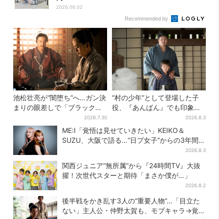
2026.08.02
Recommended by
池松壮亮が“闇堕ち”へ…ガン決
“村の少年”として登場した子
まりの眼差しで「ブラック秀
役、『あんぱん』でも印象的
吉がログイン」【豊臣兄弟】
だった…視聴者驚き「どうり
2026.7.30
2026.8.3
で演技上手だと」
ME:I「覚悟は見せていきたい」KEIKO＆
SUZU、大阪で語る…“日プ女子”からの3年間
と、7人で目指す夢
2026.8.3
関西ジュニア“無所属”から『24時間TV』大抜
擢！次世代スターと期待「まさか僕が…」
2026.8.2
後半戦をかき乱す3人の“重要人物”…「目立た
ない」主人公・仲野太賀も、モブキャラ→覚醒