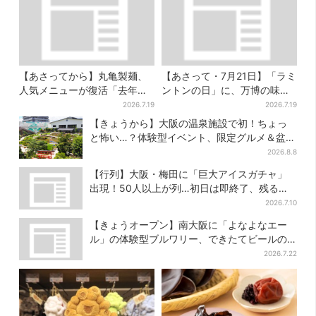
【あさってから】丸亀製麺、
【あさって・7月21日】「ラミ
人気メニューが復活「去年め
ントンの日」に、万博の味が
っちゃハマった」「待ってた
大阪で復活…カフェで100
2026.7.19
2026.7.19
よ！」「夏の救世主」
個“無料配布”
【きょうから】大阪の温泉施設で初！ちょっ
と怖い…？体験型イベント、限定グルメ＆盆踊
りも
2026.8.8
【行列】大阪・梅田に「巨大アイスガチャ」
出現！50人以上が列…初日は即終了、残る開
催日は？
2026.7.10
【きょうオープン】南大阪に「よなよなエー
ル」の体験型ブルワリー、できたてビールの
試飲や醸造所見学も
2026.7.22