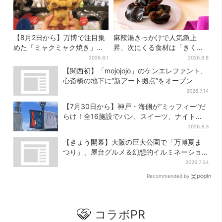
【8月2日から】万博で注目集
麻辣湯きっかけで人気急上
めた「ミャクミャク焼き」初
昇、次にくる食材は「きくら
グッズ化！大阪・梅田だけの
げ」？ お菓子もヒット、購入
2026.8.1
2026.8.8
新商品が登場
者9割超が女性
【関西初】「mojojojo」のケンエレファント、
心斎橋の地下に“新アート拠点”をオープン
2026.7.14
【7月30日から】神戸・海側が“ミッフィー”だ
らけ！全16施設でパン、スイーツ、ナイトマ
ーケットも
2026.8.3
【きょう開幕】大阪の巨大公園で「万博夏ま
つり」、屋台グルメ＆幻想的イルミネーショ
ン…計27日間開催
2026.7.24
Recommended by
コラボPR