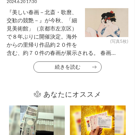
2024.6.20 17:30
『美しい春画－北斎・歌麿、
交歓の競艶－』が今秋、「細
見美術館」（京都市左京区）
で８年ぶりに開催決定。海外
(写真5枚)
からの里帰り作品約２０件を
含む、約７０件の春画が展示される。 春画...
続きを読む
あなたにオススメ