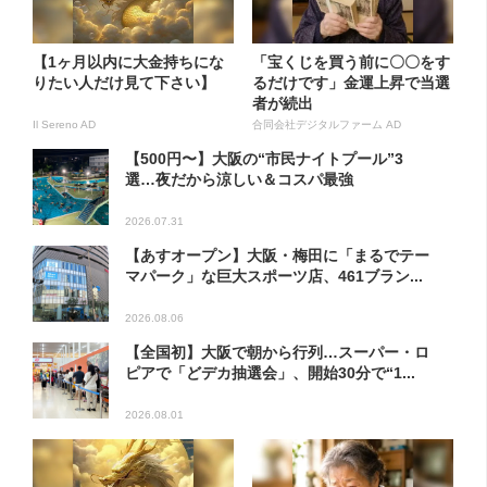
【1ヶ月以内に大金持ちにな
「宝くじを買う前に〇〇をす
りたい人だけ見て下さい】
るだけです」金運上昇で当選
者が続出
Il Sereno AD
合同会社デジタルファーム AD
【500円〜】大阪の“市民ナイトプール”3
選…夜だから涼しい＆コスパ最強
2026.07.31
【あすオープン】大阪・梅田に「まるでテー
マパーク」な巨大スポーツ店、461ブラン...
2026.08.06
【全国初】大阪で朝から行列…スーパー・ロ
ピアで「どデカ抽選会」、開始30分で“1...
2026.08.01