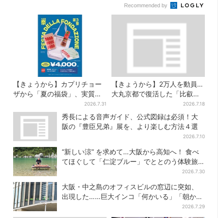
Recommended by
【きょうから】カプリチョー
【きょうから】2万人を動員…
ザから「夏の福袋」、実質無
大丸京都で復活した「比叡山
料…？値段以上の食事券＆限
お化け屋敷」、コース延長
2026.7.31
2026.7.18
定アイテム付き
で“怖さ”パワーアップ
秀長による音声ガイド、公式図録は必須！大
阪の『豊臣兄弟』展を、より楽しむ方法４選
2026.7.10
“新しい涼” を求めて…大阪から高知へ！ 食べ
てほぐして「仁淀ブルー」でととのう体験旅
【2026夏最新版】
2026.7.30
大阪・中之島のオフィスビルの窓辺に突如、
出現した……巨大インコ「何かいる」「朝から
ビビった」、その正体とは？
2026.7.29