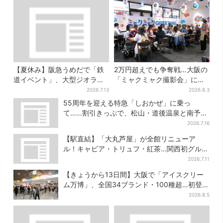
【夏休み】阪急うめだで「鉄
2万円超えでも争奪戦…大阪の
道イベント」、大型ジオラマ
「ミャクミャク撮影会」に全
＆運転体験コーナー…豪華ゲ
国からファン集結、参加者に
2026.7.13
2026.8.3
ストも4人登場
聞いた「それでも会いたい理
55周年を迎える特急「しおかぜ」に乗っ
由」
て……割引きっぷで、松山・道後温泉と南予を
満喫【大阪から愛媛へおトク旅】
2026.7.16
【駅直結】「大丸芦屋」が全館リニューア
ル！キャビア・トリュフ・紅茶…関西初グルメ
＆焼き菓子も
2026.7.11
【きょうから13日間】大阪で「アイスクリー
ム万博」、全国34ブランド・100種超…初登場
の「チョコソフト」に行列
2026.8.5