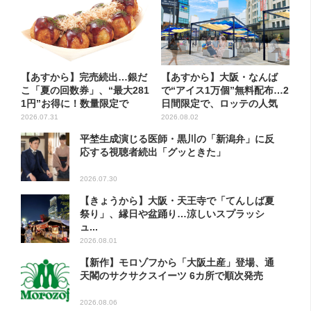
【あすから】完売続出…銀だ
【あすから】大阪・なんば
こ「夏の回数券」、“最大281
で“アイス1万個”無料配布…2
1円”お得に！数量限定で
日間限定で、ロッテの人気
商...
2026.07.31
2026.08.02
平埜生成演じる医師・黒川の「新潟弁」に反
応する視聴者続出「グッときた」
2026.07.30
【きょうから】大阪・天王寺で「てんしば夏
祭り」、縁日や盆踊り…涼しいスプラッシ
ュ...
2026.08.01
【新作】モロゾフから「大阪土産」登場、通
天閣のサクサクスイーツ 6カ所で順次発売
2026.08.06