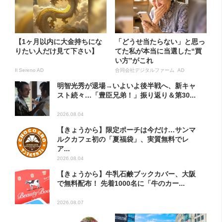
【1ヶ月以内に大金持ちにな
「どうせ当たらない」と思っ
りたい人だけ見て下さい】
てた私が本当に当選した“買
い方”がこれ
Il Sereno AD
合同会社デジタルファーム AD
明智光秀が退場→いよいよ後半戦へ、新キャ
スト続々…「豊臣兄弟！」振り返り＆第30...
2026.08.04
【きょうから】限定ポーチは今だけ…サンマ
ルクカフェ初の「夏福袋」、実質無料でレ
ア...
2026.08.04
【きょうから】牛乳石鹸ブックカバー、大阪
で無料配布！ 先着1000名に「牛のカー...
2026.08.07