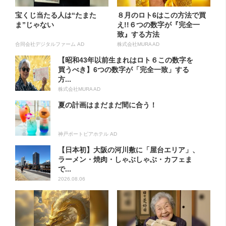
宝くじ当たる人は“たまた
８月のロト6はこの方法で買
ま”じゃない
え!!６つの数字が『完全一
致』する方法
合同会社デジタルファーム AD
株式会社MURA AD
【昭和43年以前生まれはロト６この数字を
買うべき】6つの数字が「完全一致」する
方...
株式会社MURA AD
夏の計画はまだまだ間に合う！
神戸ポートピアホテル AD
【日本初】大阪の河川敷に「屋台エリア」、
ラーメン・焼肉・しゃぶしゃぶ・カフェま
で...
2026.08.06