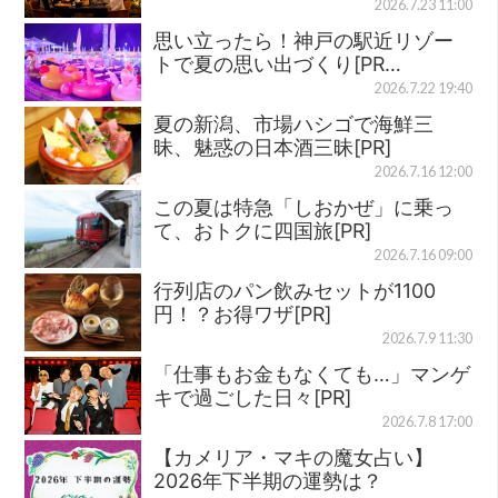
2026.7.23 11:00
思い立ったら！神戸の駅近リゾー
トで夏の思い出づくり[PR…
2026.7.22 19:40
夏の新潟、市場ハシゴで海鮮三
昧、魅惑の日本酒三昧[PR]
2026.7.16 12:00
この夏は特急「しおかぜ」に乗っ
て、おトクに四国旅[PR]
2026.7.16 09:00
行列店のパン飲みセットが1100
円！？お得ワザ[PR]
2026.7.9 11:30
「仕事もお金もなくても…」マンゲ
キで過ごした日々[PR]
2026.7.8 17:00
【カメリア・マキの魔女占い】
2026年下半期の運勢は？