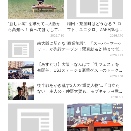
“新しい涼” を求めて…大阪か
梅田・茶屋町はどうなる？ ロ
ら高知へ！ 食べてほぐして
フト、ユニクロ、ZARA跡地に
「仁淀ブルー」でととのう体
新店続々…再開発も予定
2026.7.30
2026.7.10
験旅【2026夏最新版】
南大阪に新たな“商業施設”、「スーパーマーケ
ット」が先行オープン！駅直結＆21時まで営
業
2026.7.21
【あすだけ】大阪・なんばで「街フェス」を
初開催、USJステージ＆豪華ゲストのトークシ
ョーも！参加無料で
2026.7.31
後半戦をかき乱す3人の“重要人物”…「目立た
ない」主人公・仲野太賀も、モブキャラ→覚醒
へ【豊臣兄弟】
2026.8.5