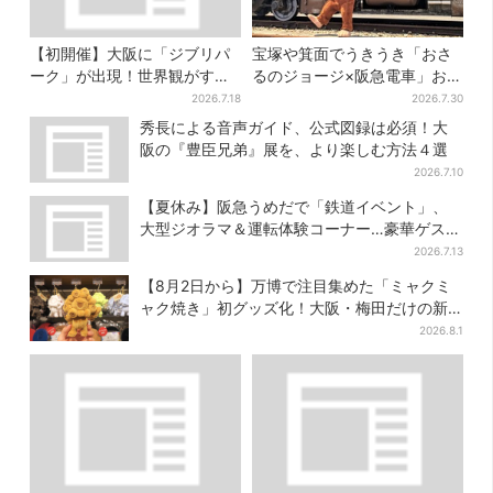
【初開催】大阪に「ジブリパ
宝塚や箕面でうきうき「おさ
ーク」が出現！世界観がすご
るのジョージ×阪急電車」お披
い…細かな仕掛け＆巨大フォ
露目！マルーンの制服で神
2026.7.18
2026.7.30
トスポットに注目
戸・宝塚・京都各線に添乗
秀長による音声ガイド、公式図録は必須！大
阪の『豊臣兄弟』展を、より楽しむ方法４選
2026.7.10
【夏休み】阪急うめだで「鉄道イベント」、
大型ジオラマ＆運転体験コーナー…豪華ゲスト
も4人登場
2026.7.13
【8月2日から】万博で注目集めた「ミャクミ
ャク焼き」初グッズ化！大阪・梅田だけの新
商品が登場
2026.8.1