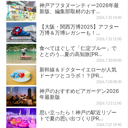
神戸アフタヌーンティー2026年最
新版、編集部取材のおす…
2026.7.31 14:00
【大阪・関西万博2025】アフター
万博＆万博レガシーも！…
2026.7.31 11:00
食べてほぐして「仁淀ブルー」で
ととのう…夏の高知旅[PR…
2026.7.30 09:00
新幹線＆ドクターイエローが人気
ドーナツとコラボ！？[PR…
2026.7.28 08:30
神戸のおすすめビアガーデン2026
年最新版
2026.7.23 11:00
思い立ったら！神戸の駅近リゾー
トで夏の思い出づくり[PR…
2026.7.22 19:40