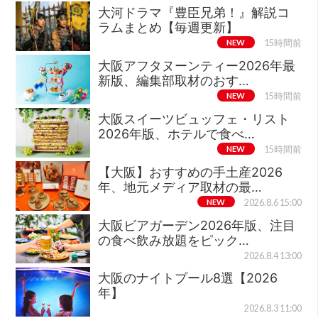
大河ドラマ『豊臣兄弟！』解説コ
ラムまとめ【毎週更新】
NEW
15時間前
大阪アフタヌーンティー2026年最
新版、編集部取材のおす…
NEW
15時間前
大阪スイーツビュッフェ・リスト
2026年版、ホテルで食べ…
NEW
15時間前
【大阪】おすすめの手土産2026
年、地元メディア取材の最…
NEW
2026.8.6 15:00
大阪ビアガーデン2026年版、注目
の食べ飲み放題をピック…
2026.8.4 13:00
大阪のナイトプール8選【2026
年】
2026.8.3 11:00