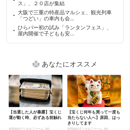
ス」、２０店が集結
大阪で三重の特産品マルシェ、観光列車
「つどい」の車内も会…
ひらパー初の試み「ランタンフェス」、
屋内開催で子どもも安…
あなたにオススメ
【当選した人が暴露】宝くじ
【宝くじ何年も買って一度も
運が動く時、必ずある前触れ
当たらない人へ】原因、はっ
きりしてます
合同会社デジタルファーム AD
合同会社デジタルファーム AD