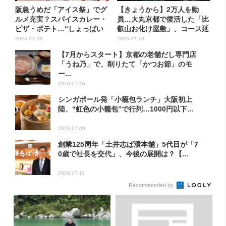
阪急うめだ「アイス祭」でグ
【きょうから】2万人を動
ルメ充実？スパイスカレー・
員…大丸京都で復活した「比
ピザ・ポテト…“しょっぱい
叡山お化け屋敷」、コース延
も...
長で...
2026.07.23
2026.07.18
【7月からスタート】京都の老舗だし専門店
「うね乃」で、削りたて「かつお節」のモ
ー...
2026.07.26
シンガポール発「小籠包ランチ」大阪初上
陸、“虹色の小籠包”で行列…1000円以下...
2026.07.09
創業125周年「土井志ば漬本舗」5代目が「7
0歳で社長を交代」、今後の展開は？【...
2026.07.11
Recommended by