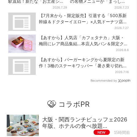
駅直結！新たな「お土産ショ
の名物メニューが「まっし
ップ」、銘菓バラ売りで地元
ろ」に…期間限定の2品が登場
2026.7.29
2026.7.23
民の“おやつ調達”にも
【7月末から・限定販売】引退する「500系新
幹線＆ドクターイエロー」×人気ドーナツ店が
コラボ、手土産の切り札にも
2026.7.27
【あすから】人気店「カフェタナカ」大阪・
梅田にレア商品集結…本店人気パン＆限定クッ
キー缶も！ 7日間の夏イベント
2026.8.6
【あすから】バーガーキングから夏限定の新
作！3種のステーキワッパー「暑さ乗り切れそ
う」と話題に
2026.7.16
Recommended by
コラボPR
大阪・関西ランチビュッフェ2026
年版、ホテルの食べ放題…
NEW
15時間前