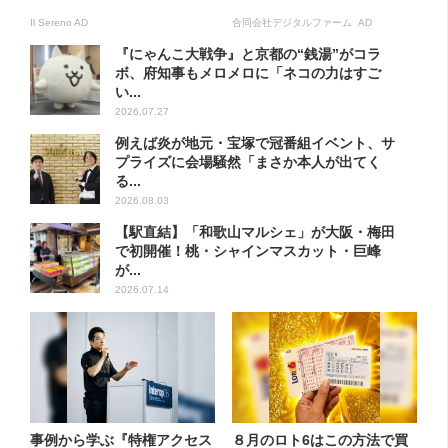
Il Sereno AD
合同会社デジタルファーム AD
『にゃんこ大戦争』と京都の“銭湯”がコラ
ボ、府知事もメロメロに「ネコの力はすご
い...
2026.07.27
例えば炎が地元・宝塚で冠番組イベント、サ
プライズに会場騒然「まさか本人が出てく
る...
2026.08.03
【駅直結】「和歌山マルシェ」が大阪・梅田
で初開催！桃・シャインマスカット・巨峰
が...
2026.07.14
事例から学ぶ『特権アクセス
８月のロト6はこの方法で買