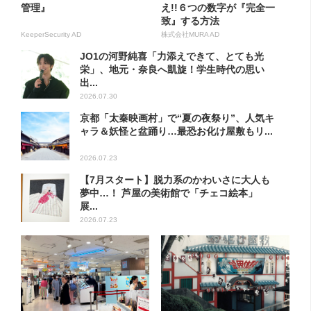
管理』
え!!６つの数字が『完全一
致』する方法
KeeperSecurity AD
株式会社MURA AD
JO1の河野純喜「力添えできて、とても光
栄」、地元・奈良へ凱旋！学生時代の思い
出...
2026.07.30
京都「太秦映画村」で“夏の夜祭り”、人気キ
ャラ＆妖怪と盆踊り…最恐お化け屋敷もリ...
2026.07.23
【7月スタート】脱力系のかわいさに大人も
夢中…！ 芦屋の美術館で「チェコ絵本」
展...
2026.07.23