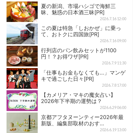
夏の新潟、市場ハシゴで海鮮三
昧、魅惑の日本酒三昧[PR]
2026.7.16 12:00
この夏は特急「しおかぜ」に乗っ
て、おトクに四国旅[PR]
2026.7.16 09:00
行列店のパン飲みセットが1100
円！？お得ワザ[PR]
2026.7.9 11:30
「仕事もお金もなくても…」マンゲ
キで過ごした日々[PR]
2026.7.8 17:00
【カメリア・マキの魔女占い】
2026年下半期の運勢は？
2026.6.29 06:00
京都アフタヌーンティー2026年最
新版、編集部取材のおす…
2026.6.19 13:00