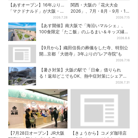
【あすオープン】16年ぶり…
関西・大阪の「花火大会
「マクドナルド」が大阪・本
2026」、7月・8月・9月・10
町に帰ってくる！駅から徒歩1
月開催まとめ
2026.7.28
2026.7.15
分＆23時まで
【あす開催】南大阪で「海沿いマルシェ」、
100食限定「たこ飯」のふるまい＆キッズ縁日
も
2026.8.6
【9月から】織田信長の葬儀をした寺、特別公
開…京都「大徳寺」3年ぶりの“レア寺院”も
2026.7.16
【暑さ対策】大阪の駅で「日傘」借りられ
る！返却どこでもOK、熱中症対策にシェアサ
ービス拡大
2026.7.31
【7月28日オープン】JR大阪
【きょうから】コメダ珈琲店