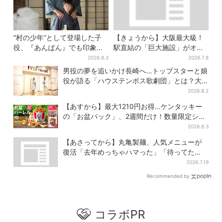
“村の少年”として登場した子
【きょうから】大阪最大級！
役、『あんぱん』でも印象的
駅直結の「巨大施設」がオー
だった…視聴者驚き「どうり
プン、誰でも行ける“無料の屋
2026.8.3
2026.7.8
で演技上手だと」
上庭園”も
男役の夢を追いかけ長崎へ…トップスターと娘
役が語る「ハウステンボス歌劇団」とは？大
阪で初公演開催
2026.8.2
【あすから】最大1210円お得…ケンタッキー
の「お盆パック」、2週間だけ！数量限定シー
ル付き
2026.8.3
【あさってから】丸亀製麺、人気メニューが
復活「去年めっちゃハマった」「待ってた
よ！」「夏の救世主」
2026.7.19
Recommended by
コラボPR