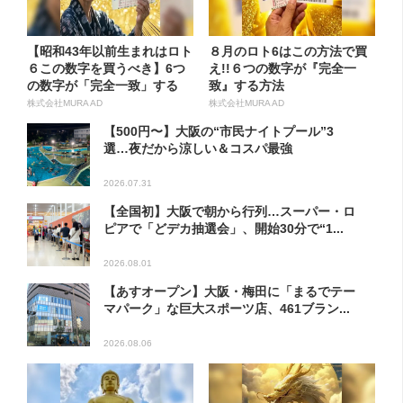
【昭和43年以前生まれはロト
８月のロト6はこの方法で買
６この数字を買うべき】6つ
え!!６つの数字が『完全一
の数字が「完全一致」する
致』する方法
方...
株式会社MURA AD
株式会社MURA AD
【500円〜】大阪の“市民ナイトプール”3
選…夜だから涼しい＆コスパ最強
2026.07.31
【全国初】大阪で朝から行列…スーパー・ロ
ピアで「どデカ抽選会」、開始30分で“1...
2026.08.01
【あすオープン】大阪・梅田に「まるでテー
マパーク」な巨大スポーツ店、461ブラン...
2026.08.06