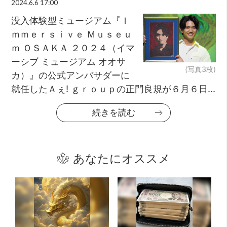
2024.6.6 17:00
没入体験型ミュージアム『Ｉ
ｍｍｅｒｓｉｖｅ Ｍｕｓｅｕ
ｍ ＯＳＡＫＡ ２０２４（イマ
ーシブ ミュージアム オオサ
(写真3枚)
カ）』の公式アンバサダーに
就任したＡぇ! ｇｒｏｕｐの正門良規が６月６日...
続きを読む
あなたにオススメ