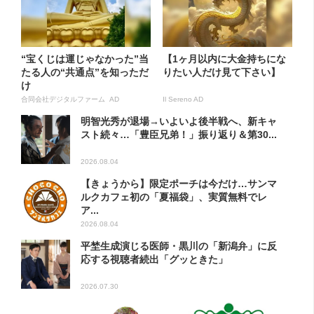
“宝くじは運じゃなかった”当
【1ヶ月以内に大金持ちにな
たる人の“共通点”を知っただ
りたい人だけ見て下さい】
け
合同会社デジタルファーム AD
Il Sereno AD
明智光秀が退場→いよいよ後半戦へ、新キャ
スト続々…「豊臣兄弟！」振り返り＆第30...
2026.08.04
【きょうから】限定ポーチは今だけ…サンマ
ルクカフェ初の「夏福袋」、実質無料でレ
ア...
2026.08.04
平埜生成演じる医師・黒川の「新潟弁」に反
応する視聴者続出「グッときた」
2026.07.30