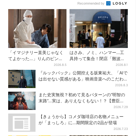
Recommended by
「イマジナリー直美じゃなく
はさみ、ノミ、ハンマー…工
てよかった…」りんのピンチ
具持って集合！閉店「難波ベ
に駆けつける直美、ベストな
アーズ」最終日400人超…最
2026.8.5
2026.8.1
タイミングに視聴者歓喜
後は「もう帰ってください」
『ルックバック』公開控える坂東祐大、「AIで
は出せない質感がある」映画音楽へのこだわ
り
2026.8.3
また史実無視？初めて見るパターンの“明智の
末路”…実は、ありえなくもない！？【豊臣兄
弟】
2026.7.29
【きょうから】コメダ珈琲店の名物メニュー
が「まっしろ」に…期間限定の2品が登場
2026.7.23