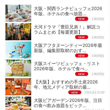
大阪・関西ランチビュッフェ2026
年版、ホテルの食べ放題…
NEW
13時間前
大河ドラマ『豊臣兄弟！』解説コ
ラムまとめ【毎週更新】
NEW
13時間前
大阪アフタヌーンティー2026年最
新版、編集部取材のおす…
NEW
13時間前
大阪スイーツビュッフェ・リスト
2026年版、ホテルで食べ…
NEW
13時間前
【大阪】おすすめの手土産2026
年、地元メディア取材の最…
NEW
2026.8.6 15:00
大阪ビアガーデン2026年版、注目
の食べ飲み放題をピック…