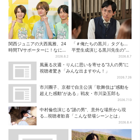
関西ジュニアの大西風雅、24
「＃俺たちの黒川」タグも…
時間TVサポーターに！なにわ
平埜生成演じる黒川先生の“退
男子・藤原丈一郎からの応援
場”にSNS悲鳴「もっと見たか
2026.8.2
2026.8.7
メッセージを告白
った」
風薫る次週・りんに思いを寄せる“3人の男”に
視聴者驚き「みんな出ますやん！」
2026.7.26
市川團子、京都で自主公演「歌舞伎は“感動を
超えた感動”がある」戦友・市川染五郎も
2026.7.13
中村倫也演じる“謎の男”、意外な場所から現
る…視聴者歓喜「こんな登場シーンとは」
2026.8.4