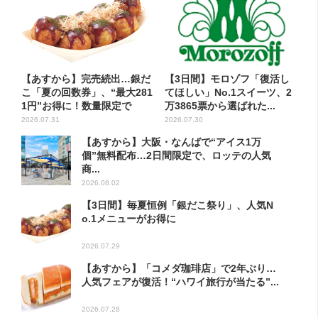
【あすから】完売続出…銀だ
【3日間】モロゾフ「復活し
こ「夏の回数券」、“最大281
てほしい」No.1スイーツ、2
1円”お得に！数量限定で
万3865票から選ばれた...
2026.07.31
2026.07.30
【あすから】大阪・なんばで“アイス1万
個”無料配布…2日間限定で、ロッテの人気
商...
2026.08.02
【3日間】毎夏恒例「銀だこ祭り」、人気N
o.1メニューがお得に
2026.07.29
【あすから】「コメダ珈琲店」で2年ぶり…
人気フェアが復活！“ハワイ旅行が当たる”...
2026.07.28