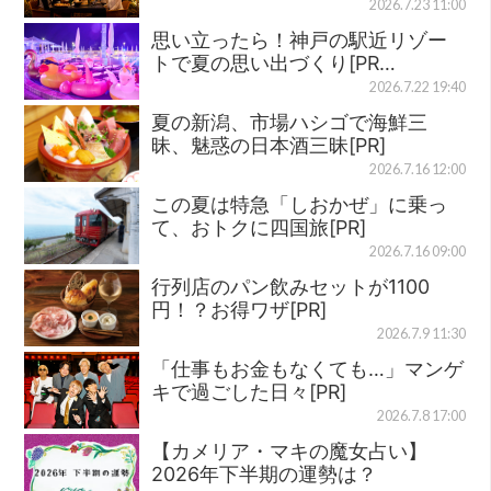
2026.7.23 11:00
思い立ったら！神戸の駅近リゾー
トで夏の思い出づくり[PR…
2026.7.22 19:40
夏の新潟、市場ハシゴで海鮮三
昧、魅惑の日本酒三昧[PR]
2026.7.16 12:00
この夏は特急「しおかぜ」に乗っ
て、おトクに四国旅[PR]
2026.7.16 09:00
行列店のパン飲みセットが1100
円！？お得ワザ[PR]
2026.7.9 11:30
「仕事もお金もなくても…」マンゲ
キで過ごした日々[PR]
2026.7.8 17:00
【カメリア・マキの魔女占い】
2026年下半期の運勢は？