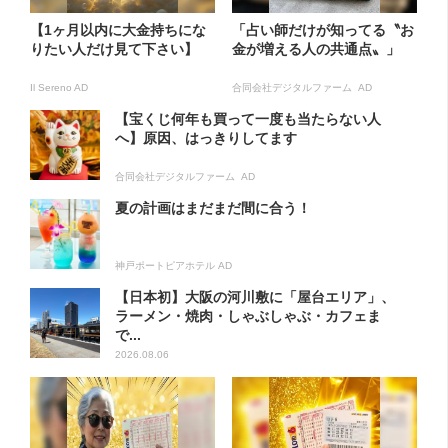
【1ヶ月以内に大金持ちにな
「占い師だけが知ってる〝お
りたい人だけ見て下さい】
金が増える人の共通点〟」
Il Sereno AD
合同会社デジタルファーム AD
【宝くじ何年も買って一度も当たらない人
へ】原因、はっきりしてます
合同会社デジタルファーム AD
夏の計画はまだまだ間に合う！
神戸ポートピアホテル AD
【日本初】大阪の河川敷に「屋台エリア」、
ラーメン・焼肉・しゃぶしゃぶ・カフェま
で...
2026.08.06