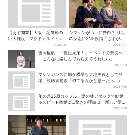
【あす開業】大阪・淀屋橋の
シマケンがついに告白？ りん
巨大施設、マクドナルド・鶴
の反応にSNS祝福「さすがに
丸うどん…グルメ充実！“500
伝わったよね？」
2026.7.8
2026.7.31
円前後ランチ”も叶う
吉岡里帆、『豊臣兄弟！』イベントで奈良へ
「こんなに楽しんでもらえてうれしい」
2026.8.3
マシンガンズ西堀が横暴な大地主役として登
場、視聴者驚き「似てる人かと思ったら…」
2026.7.16
年の差25歳カップル、妻の猛アタックで結婚
→スピード離婚に…驚きの理由は「新しい髪
型」
2026.7.10