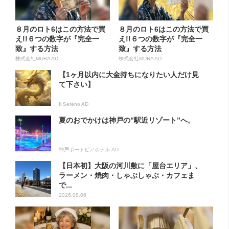
８月のロト6はこの方法で買
８月のロト6はこの方法で買
え!!６つの数字が『完全一
え!!６つの数字が『完全一
致』する方法
致』する方法
株式会社MURA AD
株式会社MURA AD
【1ヶ月以内に大金持ちになりたい人だけ見
て下さい】
Il Sereno AD
夏のおでかけは神戸の”駅近リゾート”へ。
神戸ポートピアホテル AD
【日本初】大阪の河川敷に「屋台エリア」、
ラーメン・焼肉・しゃぶしゃぶ・カフェま
で...
2026.08.06