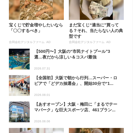
宝くじで貯金増やしたいなら
まだ宝くじ“適当に”買って
「〇〇するべき」
る？それ、当たらない人の典
型です
合同会社デジタルファーム AD
合同会社デジタルファーム AD
【500円〜】大阪の“市民ナイトプール”3
選…夜だから涼しい＆コスパ最強
2026.07.31
【全国初】大阪で朝から行列…スーパー・ロ
ピアで「どデカ抽選会」、開始30分で“1...
2026.08.01
【あすオープン】大阪・梅田に「まるでテー
マパーク」な巨大スポーツ店、461ブラン...
2026.08.06