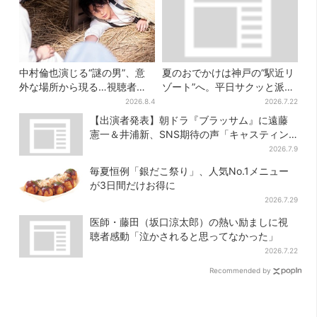
中村倫也演じる“謎の男”、意
夏のおでかけは神戸の”駅近リ
外な場所から現る…視聴者歓
ゾート”へ。平日サクッと派
喜「こんな登場シーンとは」
も、休日ガッツリ派も！タイ
2026.8.4
2026.7.22
パ抜群、約20種の楽しみ方
【出演者発表】朝ドラ『ブラッサム』に遠藤
憲一＆井浦新、SNS期待の声「キャスティン
グ神！」
2026.7.9
毎夏恒例「銀だこ祭り」、人気No.1メニュー
が3日間だけお得に
2026.7.29
医師・藤田（坂口涼太郎）の熱い励ましに視
聴者感動「泣かされると思ってなかった」
2026.7.22
Recommended by