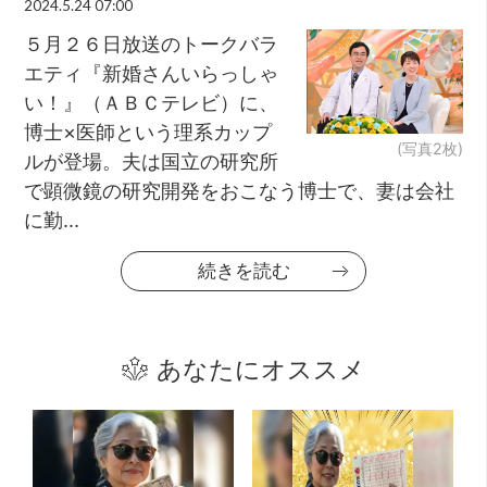
2024.5.24 07:00
５月２６日放送のトークバラ
エティ『新婚さんいらっしゃ
い！』（ＡＢＣテレビ）に、
博士×医師という理系カップ
(写真2枚)
ルが登場。夫は国立の研究所
で顕微鏡の研究開発をおこなう博士で、妻は会社
に勤...
続きを読む
あなたにオススメ