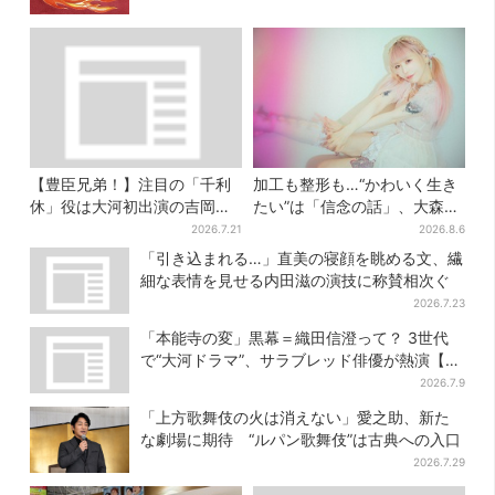
【豊臣兄弟！】注目の「千利
加工も整形も…“かわいく生き
休」役は大河初出演の吉岡秀
たい”は「信念の話」、大森靖
隆 北条氏政役も発表
子が新作に込めた思い
2026.7.21
2026.8.6
「引き込まれる…」直美の寝顔を眺める文、繊
細な表情を見せる内田滋の演技に称賛相次ぐ
2026.7.23
「本能寺の変」黒幕＝織田信澄って？ 3世代
で“大河ドラマ”、サラブレッド俳優が熱演【豊
臣兄弟】
2026.7.9
「上方歌舞伎の火は消えない」愛之助、新た
な劇場に期待 “ルパン歌舞伎”は古典への入口
2026.7.29