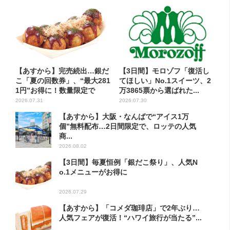
【あすから】完売続出…銀だ
【3日間】モロゾフ「復活し
こ「夏の回数券」、“最大281
てほしい」No.1スイーツ、2
1円”お得に！数量限定で
万3865票から選ばれた...
2026.07.31
2026.07.30
【あすから】大阪・なんばで“アイス1万
個”無料配布…2日間限定で、ロッテの人気
商...
2026.08.02
【3日間】毎夏恒例「銀だこ祭り」、人気N
o.1メニューがお得に
2026.07.29
【あすから】「コメダ珈琲店」で2年ぶり…
人気フェアが復活！“ハワイ旅行が当たる”...