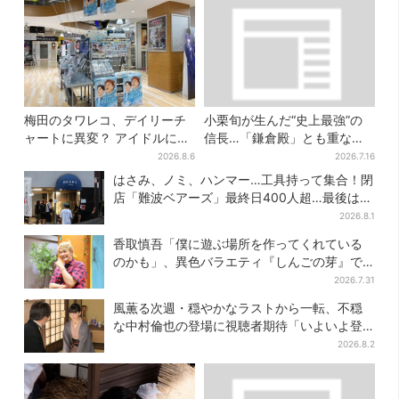
梅田のタワレコ、デイリーチ
小栗旬が生んだ“史上最強”の
ャートに異変？ アイドルに混
信長…「鎌倉殿」とも重な
じり“マユリカ”が1位に…お笑
る、にじむ悲しみが“名人
2026.8.6
2026.7.16
いが強すぎる理由とは
芸”【豊臣兄弟】
はさみ、ノミ、ハンマー…工具持って集合！閉
店「難波ベアーズ」最終日400人超…最後は
「もう帰ってください」
2026.8.1
香取慎吾「僕に遊ぶ場所を作ってくれている
のかも」、異色バラエティ『しんごの芽』で
感じた読売テレビの“パンク精神”
2026.7.31
風薫る次週・穏やかなラストから一転、不穏
な中村倫也の登場に視聴者期待「いよいよ登
場だ」
2026.8.2