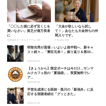
「〇〇した後に必ず宝くじを
「大金が欲しいなら試し
買いなさい」貧乏が億万長者
て！」あなたも大金持ちの仲
に
間入りです。
合同会社デジタルファーム AD
Il Sereno AD
明智光秀が退場→いよいよ後半戦へ、新キャ
スト続々…「豊臣兄弟！」振り返り＆第30...
2026.08.04
【きょうから】限定ポーチは今だけ…サンマ
ルクカフェ初の「夏福袋」、実質無料でレ
ア...
2026.08.04
平埜生成演じる医師・黒川の「新潟弁」に反
応する視聴者続出「グッときた」
2026.07.30