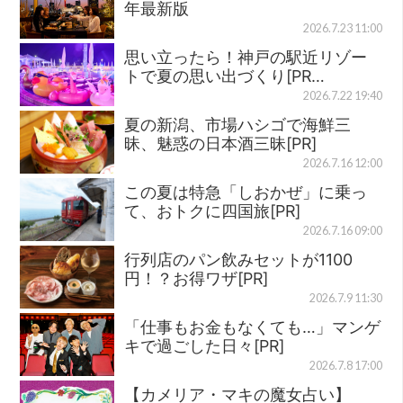
年最新版
2026.7.23 11:00
思い立ったら！神戸の駅近リゾー
トで夏の思い出づくり[PR…
2026.7.22 19:40
夏の新潟、市場ハシゴで海鮮三
昧、魅惑の日本酒三昧[PR]
2026.7.16 12:00
この夏は特急「しおかぜ」に乗っ
て、おトクに四国旅[PR]
2026.7.16 09:00
行列店のパン飲みセットが1100
円！？お得ワザ[PR]
2026.7.9 11:30
「仕事もお金もなくても…」マンゲ
キで過ごした日々[PR]
2026.7.8 17:00
【カメリア・マキの魔女占い】