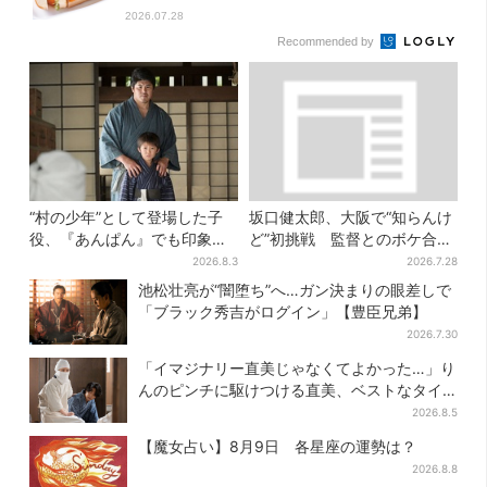
2026.07.28
Recommended by
“村の少年”として登場した子
坂口健太郎、大阪で“知らんけ
役、『あんぱん』でも印象的
ど”初挑戦 監督とのボケ合戦
だった…視聴者驚き「どうり
に会場ほっこり
2026.8.3
2026.7.28
で演技上手だと」
池松壮亮が“闇堕ち”へ…ガン決まりの眼差しで
「ブラック秀吉がログイン」【豊臣兄弟】
2026.7.30
「イマジナリー直美じゃなくてよかった…」り
んのピンチに駆けつける直美、ベストなタイ
ミングに視聴者歓喜
2026.8.5
【魔女占い】8月9日 各星座の運勢は？
2026.8.8