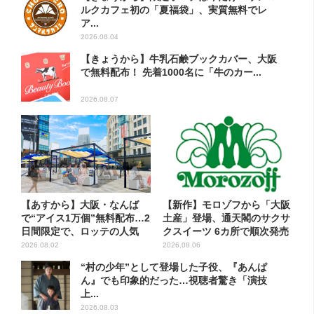
ルクカフェ初の「夏福袋」、実質無料でレ
ア...
2026.08.04
【きょうから】牛乳石鹸ブックカバー、大阪
で無料配布！ 先着1000名に「牛のカー...
2026.08.07
【あすから】大阪・なんば
【新作】モロゾフから「大阪
で“アイス1万個”無料配布…2
土産」登場、通天閣のサクサ
日間限定で、ロッテの人気
クスイーツ 6カ所で順次発売
商...
2026.08.02
2026.08.06
“村の少年”として登場した子役、『あんぱ
ん』でも印象的だった…視聴者驚き「演技
上...
2026.08.03