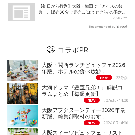
【初日から行列】大阪・梅田で「アイスの祭
典」、販売30分で完売…“ほうせき箱”の限定メ
ニューも
2026.7.22
Recommended by
コラボPR
大阪・関西ランチビュッフェ2026
年版、ホテルの食べ放題…
NEW
22分前
大河ドラマ『豊臣兄弟！』解説コ
ラムまとめ【毎週更新】
NEW
2026.8.7 14:00
大阪アフタヌーンティー2026年最
新版、編集部取材のおす…
NEW
2026.8.7 14:00
大阪スイーツビュッフェ・リスト