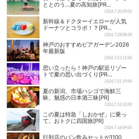
ととのう…夏の高知旅[PR…
2026.7.30 09:00
新幹線＆ドクターイエローが人気
ドーナツとコラボ！？[PR…
2026.7.28 08:30
神戸のおすすめビアガーデン2026
年最新版
2026.7.23 11:00
思い立ったら！神戸の駅近リゾー
トで夏の思い出づくり[PR…
2026.7.22 19:40
夏の新潟、市場ハシゴで海鮮三
昧、魅惑の日本酒三昧[PR]
2026.7.16 12:00
この夏は特急「しおかぜ」に乗っ
て、おトクに四国旅[PR]
2026.7.16 09:00
行列店のパン飲みセットが1100