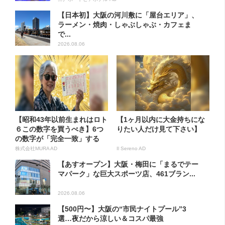
【日本初】大阪の河川敷に「屋台エリア」、
ラーメン・焼肉・しゃぶしゃぶ・カフェま
で...
2026.08.06
【昭和43年以前生まれはロト
【1ヶ月以内に大金持ちにな
６この数字を買うべき】6つ
りたい人だけ見て下さい】
の数字が「完全一致」する
方...
株式会社MURA AD
Il Sereno AD
【あすオープン】大阪・梅田に「まるでテー
マパーク」な巨大スポーツ店、461ブラン...
2026.08.06
【500円〜】大阪の“市民ナイトプール”3
選…夜だから涼しい＆コスパ最強