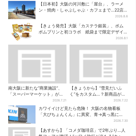
【日本初】大阪の河川敷に「屋台」、ラーメ
ン・焼肉・しゃぶしゃぶ・カフェまで…22店
舗がオープン
2026.8.6
【きょう発売】大阪「カステラ銀装」、ポム
ポムプリンと初コラボ 紙袋まで限定デザイ
ンに
2026.8.1
南大阪に新たな“商業施設”、
【きょうから】“雪見だいふ
「スーパーマーケット」が先
く”をカスタム…？新商品が初
行オープン！駅直結＆21時ま
登場！阪急うめだ「アイスフ
2026.7.21
2026.7.22
で営業
ェス」で6日間だけ
カワイイけど見たら危険！ 大阪の名物看板
「大ぴちょんくん」に異変、青→真っ黒に…
2026.7.30
【あすから】「コメダ珈琲店」で2年ぶり…人