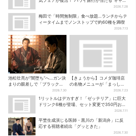
気フェアが復活！“ハワイ旅行が当たる”キャン
ペーンも
2026.7.28
梅田で「時間無制限」食べ放題…ランチからテ
ィータイムまでノンストップで約60種を満喫
2026.7.13
池松壮亮が“闇堕ち”へ…ガン決
【きょうから】コメダ珈琲店
まりの眼差しで「ブラック秀
の名物メニューが「まっし
吉がログイン」【豊臣兄弟】
ろ」に…期間限定の2品が登場
2026.7.30
2026.7.23
1リットルはデカすぎ！「ゼッテリア」に巨大
ドリンク6種が登場、セット変更で350円お得
に
2026.7.11
平埜生成演じる医師・黒川の「新潟弁」に反
応する視聴者続出「グッときた」
2026.7.30