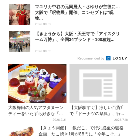
マユリカ中谷の元同居人・さゆりが主役に…
大阪で「呪物展」開催、コンセプトは“呪
物...
2026.08.02
【きょうから】大阪・天王寺で「アイスクリ
ーム万博」、全国34ブランド・100種超...
2026.08.05
Recommended by
大阪梅田の人気アフタヌーン
【大阪駅すぐ】涼しい百貨店
ティーをいたずら好きな「リ
で「ドーナツの祭典」、行列
トルミイ」がジャック！「ム
店の“できたて”＆限定メニュ
2026.7.31
2026.7.18
ーミン」たちとバカンスへ
ーも
【きょう開催】「銀だこ」で行列必至の破格
企画、たこ焼き1舟が88円に「今年こそ…」