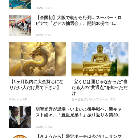
2026.07.31
【全国初】大阪で朝から行列…スーパー・ロ
ピアで「どデカ抽選会」、開始30分で“1...
2026.08.01
【1ヶ月以内に大金持ちにな
“宝くじは運じゃなかった”当
りたい人だけ見て下さい】
たる人の“共通点”を知っただ
け
Il Sereno AD
合同会社デジタルファーム AD
明智光秀が退場→いよいよ後半戦へ、新キャ
スト続々…「豊臣兄弟！」振り返り＆第30...
2026.08.04
【きょうから】限定ポーチは今だけ…サンマ