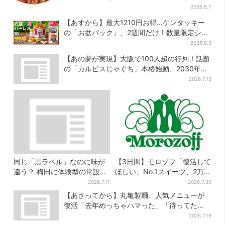
2026.8.7
【あすから】最大1210円お得…ケンタッキー
の「お盆パック」、2週間だけ！数量限定シー
ル付き
2026.8.3
【あの夢が実現】大阪で100人超の行列！話題
の「カルピスじゃぐち」本格始動、2030年ま
でに1000台へ
2026.7.13
同じ「黒ラベル」なのに味が
【3日間】モロゾフ「復活して
違う？ 梅田に体験型の常設
ほしい」No.1スイーツ、2万
店、“1人2杯まで”で0次会にも
3865票から選ばれた名作を限
2026.7.11
2026.7.30
便利
定販売
【あさってから】丸亀製麺、人気メニューが
復活「去年めっちゃハマった」「待ってた
よ！」「夏の救世主」
2026.7.19