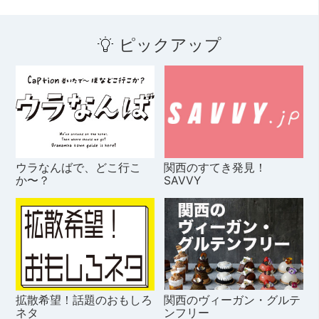
ピックアップ
ウラなんばで、どこ行こ
関西のすてき発見！
か〜？
SAVVY
拡散希望！話題のおもしろ
関西のヴィーガン・グルテ
ネタ
ンフリー