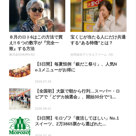
８月のロト6はこの方法で買
宝くじが当たる人にだけ共通
え!!６つの数字が『完全一
する“ある特徴”とは？
致』する方法
株式会社MURA AD
合同会社デジタルファーム AD
【3日間】毎夏恒例「銀だこ祭り」、人気N
o.1メニューがお得に
2026.07.29
【全国初】大阪で朝から行列…スーパー・ロ
ピアで「どデカ抽選会」、開始30分で“1...
2026.08.01
【3日間】モロゾフ「復活してほしい」No.1
スイーツ、2万3865票から選ばれた...
2026.07.30