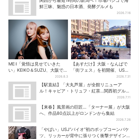
関西から最短1時間の新潟へ！市場ハシゴで海
鮮三昧、魅惑の日本酒、発酵グルメも
2026.7.16
ME:I「覚悟は見せていきた
【あすだけ】大阪・なんばで
い」KEIKO＆SUZU、大阪で語
「街フェス」を初開催、USJ
る…“日プ女子”からの3年間
ステージ＆豪華ゲストのトー
2026.8.3
2026.7.31
と、7人で目指す夢
クショーも！参加無料で
【駅直結】「大丸芦屋」が全館リニューア
ル！キャビア・トリュフ・紅茶…関西初グルメ
＆焼き菓子も
2026.7.11
【来春】風景画の巨匠…「ターナー展」が大阪
へ、作品80点以上がロンドンから集結
2026.7.26
「やばい」USJ“バイオ”初のポップコーンバケ
ツ、リッカーが背中に張りつく衝撃デザイン