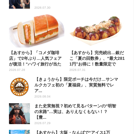
2026.07.30
【あすから】「コメダ珈琲
【あすから】完売続出…銀だ
店」で2年ぶり…人気フェア
こ「夏の回数券」、“最大281
が復活！“ハワイ旅行が当た
1円”お得に！数量限定で
る”...
2026.07.28
2026.07.31
【きょうから】限定ポーチは今だけ…サンマ
ルクカフェ初の「夏福袋」、実質無料でレ
ア...
2026.08.04
また史実無視？初めて見るパターンの“明智
の末路”…実は、ありえなくもない！？
【豊...
2026.07.29
【あすから】大阪・なんばで“アイス1万