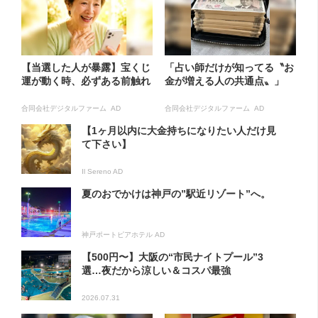
【当選した人が暴露】宝くじ
「占い師だけが知ってる〝お
運が動く時、必ずある前触れ
金が増える人の共通点〟」
合同会社デジタルファーム AD
合同会社デジタルファーム AD
【1ヶ月以内に大金持ちになりたい人だけ見
て下さい】
Il Sereno AD
夏のおでかけは神戸の”駅近リゾート”へ。
神戸ポートピアホテル AD
【500円〜】大阪の“市民ナイトプール”3
選…夜だから涼しい＆コスパ最強
2026.07.31