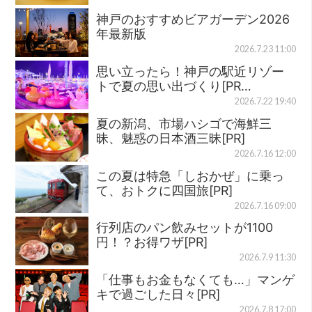
神戸のおすすめビアガーデン2026
年最新版
2026.7.23 11:00
思い立ったら！神戸の駅近リゾー
トで夏の思い出づくり[PR…
2026.7.22 19:40
夏の新潟、市場ハシゴで海鮮三
昧、魅惑の日本酒三昧[PR]
2026.7.16 12:00
この夏は特急「しおかぜ」に乗っ
て、おトクに四国旅[PR]
2026.7.16 09:00
行列店のパン飲みセットが1100
円！？お得ワザ[PR]
2026.7.9 11:30
「仕事もお金もなくても…」マンゲ
キで過ごした日々[PR]
2026.7.8 17:00