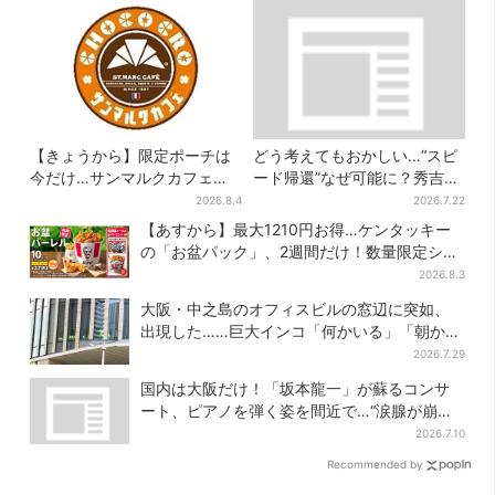
【きょうから】限定ポーチは
どう考えてもおかしい…“スピ
今だけ…サンマルクカフェ初
ード帰還”なぜ可能に？秀吉が
の「夏福袋」、実質無料でレ
噂した、3人目の謀反人【豊臣
2026.8.4
2026.7.22
アグッズが手に入る
兄弟】
【あすから】最大1210円お得…ケンタッキー
の「お盆パック」、2週間だけ！数量限定シー
ル付き
2026.8.3
大阪・中之島のオフィスビルの窓辺に突如、
出現した……巨大インコ「何かいる」「朝から
ビビった」、その正体とは？
2026.7.29
国内は大阪だけ！「坂本龍一」が蘇るコンサ
ート、ピアノを弾く姿を間近で…“涙腺が崩
壊”と絶賛の声
2026.7.10
Recommended by