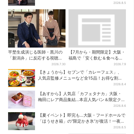
に騒然…フレーバーにも反応
2026.8.5
平埜生成演じる医師・黒川の
【7月から・期間限定】大阪・
「新潟弁」に反応する視聴者
福島で「安く飲む＆食べる」
続出「グッときた」
お得ワザ → 行列店のパン飲み
2026.7.30
2026.7.9
セット1100円など……人気店
【きょうから】セブンで「カレーフェス」、
から4選
人気店監修メニューなど全15品！お得な割引
キャンペーンは2週間だけ
2026.8.4
【あすから】人気店「カフェタナカ」大阪・
梅田にレア商品集結…本店人気パン＆限定クッ
キー缶も！ 7日間の夏イベント
2026.8.6
【夏イベント】即完も…大阪・フードホールで
「ほうせき箱」の“限定かき氷”が復活！一夜限
りの盆踊りも
2026.8.5