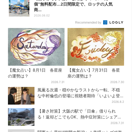
個”無料配布…2日間限定で、ロッテの人気
商...
2026.08.02
Recommended by
【魔女占い】8月1日 各星座
【魔女占い】7月31日 各星
の運勢は？
座の運勢は？
2026.7.31
2026.7.30
風薫る次週・穏やかなラストから一転、不穏
な中村倫也の登場に視聴者期待「いよいよ登
場だ」
2026.8.2
【暑さ対策】大阪の駅で「日傘」借りられ
る！返却どこでもOK、熱中症対策にシェアサ
ービス拡大
2026.7.31