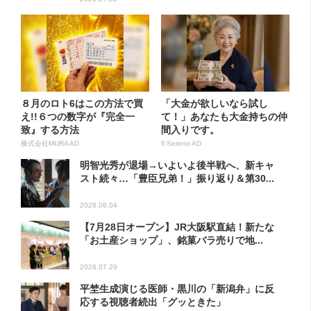
８月のロト6はこの方法で買
「大金が欲しいなら試し
え!!６つの数字が『完全一
て！」あなたも大金持ちの仲
致』する方法
間入りです。
株式会社MURA AD
Il Sereno AD
明智光秀が退場→いよいよ後半戦へ、新キャ
スト続々…「豊臣兄弟！」振り返り＆第30...
2026.08.04
【7月28日オープン】JR大阪駅直結！新たな
「お土産ショップ」、銘菓バラ売りで地...
2026.07.29
平埜生成演じる医師・黒川の「新潟弁」に反
応する視聴者続出「グッときた」