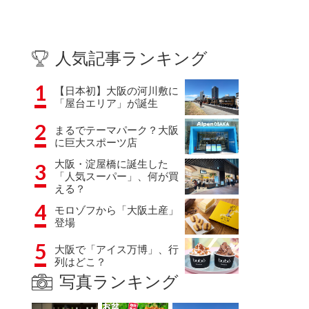
人気記事ランキング
1
【日本初】大阪の河川敷に
「屋台エリア」が誕生
2
まるでテーマパーク？大阪
に巨大スポーツ店
大阪・淀屋橋に誕生した
3
「人気スーパー」、何が買
える？
4
モロゾフから「大阪土産」
登場
5
大阪で「アイス万博」、行
列はどこ？
写真ランキング