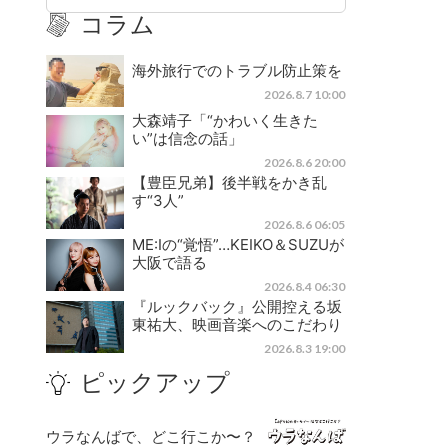
コラム
海外旅行でのトラブル防止策を
2026.8.7 10:00
大森靖子「“かわいく生きた
い”は信念の話」
2026.8.6 20:00
【豊臣兄弟】後半戦をかき乱
す“3人”
2026.8.6 06:05
ME:Iの“覚悟”…KEIKO＆SUZUが
大阪で語る
2026.8.4 06:30
『ルックバック』公開控える坂
東祐大、映画音楽へのこだわり
2026.8.3 19:00
ピックアップ
ウラなんばで、どこ行こか〜？