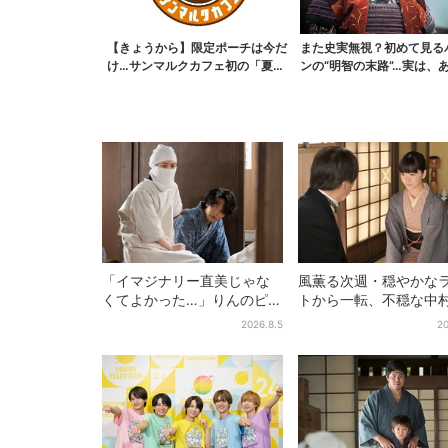
【きょうから】限定ポーチは今だ
また史実無視？初めて見る
け…サンマルクカフェ初の「夏福
ンの“明智の末路”…実は、
袋」、実質無料でレア...
なくもない！？【豊...
「イマジナリー直美じゃな
風薫る次週・穏やかな
くてよかった…」りんのピン
トから一転、不穏な中
チに駆けつける直美、ベス
也の登場に視聴者期待
2026.8.5
20
トなタイミングに視聴者歓
よいよ登場だ」
喜