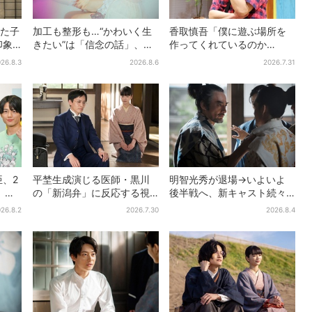
した子
加工も整形も…“かわいく生
香取慎吾「僕に遊ぶ場所を
印象
きたい”は「信念の話」、大
作ってくれているのか
「どう
森靖子が新作に込めた思い
も」、異色バラエティ『し
26.8.3
2026.8.6
2026.7.31
んごの芽』で感じた読売テ
レビの“パンク精神”
、2
平埜生成演じる医師・黒川
明智光秀が退場→いよいよ
』
の「新潟弁」に反応する視
後半戦へ、新キャスト続々…
助言
聴者続出「グッときた」
「豊臣兄弟！」振り返り＆
26.8.2
2026.7.30
2026.8.4
」
第30回あらすじ