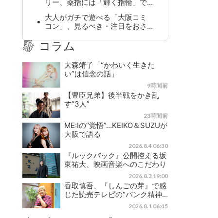
リー、薬指には「輝く指輪」で…
大人がガチで遊べる「大阪コミ
コン」、見るべき・注目をおさ…
コラム
大森靖子「“かわいく生きた
い”は信念の話」
9時間前
【豊臣兄弟】後半戦をかき乱
す“3人”
23時間前
ME:Iの“覚悟”…KEIKO＆SUZUが
大阪で語る
2026.8.4 06:30
『ルックバック』公開控える坂
東祐大、映画音楽へのこだわり
2026.8.3 19:00
香取慎吾、『しんごの芽』で感
じた読売テレビの“パンク精神…
2026.8.1 06:45