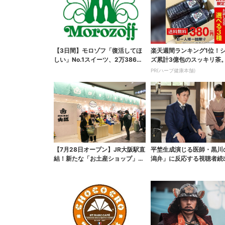
【3日間】モロゾフ「復活してほ
楽天週間ランキング1位！
しい」No.1スイーツ、2万3865
ズ累計3億包のスッキリ茶。
票から選ばれた...
円でお試し
PR(ハーブ健康本舗)
【7月28日オープン】JR大阪駅直
平埜生成演じる医師・黒川
結！新たな「お土産ショップ」、
潟弁」に反応する視聴者続
銘菓バラ売りで地...
ッときた」