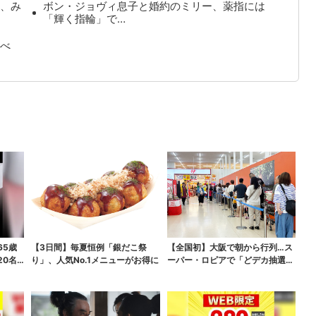
、み
ボン・ジョヴィ息子と婚約のミリー、薬指には
「輝く指輪」で…
べ
65歳
【3日間】毎夏恒例「銀だこ祭
【全国初】大阪で朝から行列…ス
20名
り」、人気No.1メニューがお得に
ーパー・ロピアで「どデカ抽選
会」、開始30分で“1...