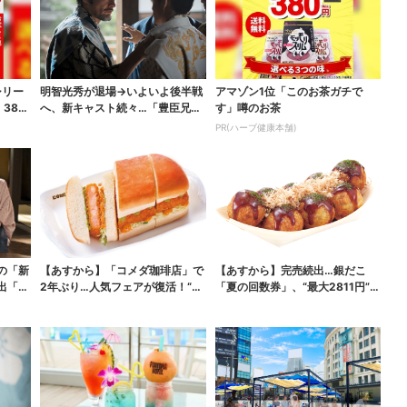
シリー
明智光秀が退場→いよいよ後半戦
アマゾン1位「このお茶ガチで
380
へ、新キャスト続々…「豊臣兄
す」噂のお茶
弟！」振り返り＆第30...
PR(ハーブ健康本舗)
の「新
【あすから】「コメダ珈琲店」で
【あすから】完売続出…銀だこ
出「グ
2年ぶり…人気フェアが復活！“ハ
「夏の回数券」、“最大2811円”お
ワイ旅行が当たる”...
得に！数量限定で