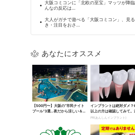
大阪コミコンに「北欧の至宝」マッツが降臨
んなの反応は…
大人がガチで遊べる「大阪コミコン」、見る
き・注目をおさ…
あなたにオススメ
【500円〜】大阪の“市民ナイト
インプラントは絶対ダメ？
プール”3選…夜だから涼しい＆コ
以上の方は確認してみて。
スパ最強
の歯科医師監修のガイ...
PR(あんしんインプラント)