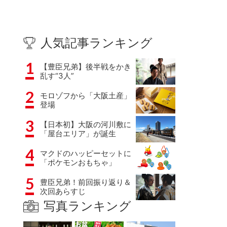
人気記事ランキング
1
【豊臣兄弟】後半戦をかき
乱す“3人”
2
モロゾフから「大阪土産」
登場
3
【日本初】大阪の河川敷に
「屋台エリア」が誕生
4
マクドのハッピーセットに
「ポケモンおもちゃ」
5
豊臣兄弟！前回振り返り＆
次回あらすじ
写真ランキング