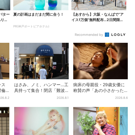
パター
夏の計画はまだまだ間に合う！
【あすから】大阪・なんばで“ア
ありえ
イス1万個”無料配布…2日間限定
で、ロッテの人気商...
PR(神戸ポートピアホテル)
Recommended by
ラス
はさみ、ノミ、ハンマー…工
病床の母親役・29歳女優に
村倫
具持って集合！閉店「難波
称賛の声「あの小さかった
「い
ベアーズ」最終日400人超…
加恋ちゃんが…」朝ドラ視聴
26.8.2
2026.8.1
2026.8.6
最後は「もう帰ってくださ
者しみじみ
い」