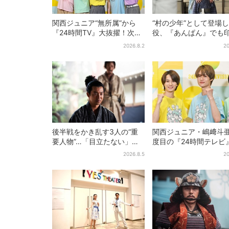
関西ジュニア“無所属”から
“村の少年”として登場
『24時間TV』大抜擢！次世
役、『あんぱん』でも
代スターと期待「まさか僕
的だった…視聴者驚き
2026.8.2
20
が…」
りで演技上手だと」
後半戦をかき乱す3人の“重
関西ジュニア・嶋﨑斗亜
要人物”…「目立たない」主
度目の『24時間テレビ
人公・仲野太賀も、モブキ
へ…ほかのメンバーに
2026.8.5
20
ャラ→覚醒へ【豊臣兄弟】
「サポーターたるもの