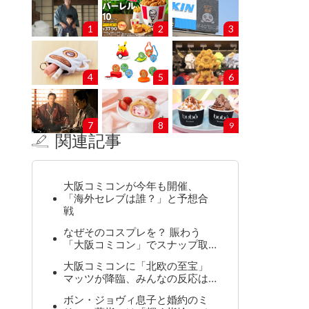
1
2
3
4
5
6
7
8
9
関連記事
大阪コミコンが今年も開催、
「海外セレブは誰？」と予想合
戦
なぜそのコスプレを？ 賑わう
「大阪コミコン」でスナップ取…
大阪コミコンに「北欧の至宝」
マッツが降臨、みんなの反応は…
ボン・ジョヴィ息子と婚約のミ