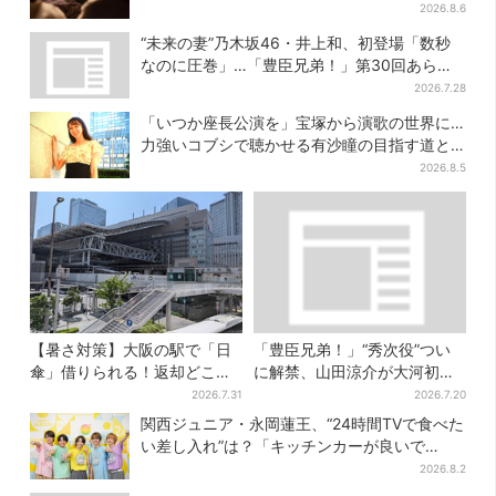
み
2026.8.6
“未来の妻”乃木坂46・井上和、初登場「数秒
なのに圧巻」…「豊臣兄弟！」第30回あらす
じ・清須会議
2026.7.28
「いつか座長公演を」宝塚から演歌の世界に…
力強いコブシで聴かせる有沙瞳の目指す道と
は
2026.8.5
【暑さ対策】大阪の駅で「日
「豊臣兄弟！」“秀次役”つい
傘」借りられる！返却どこで
に解禁、山田涼介が大河初出
もOK、熱中症対策にシェアサ
演「まさかの」「楽しみすぎ
2026.7.31
2026.7.20
ービス拡大
る」
関西ジュニア・永岡蓮王、“24時間TVで食べた
い差し入れ”は？「キッチンカーが良いで
す！」会場沸く
2026.8.2