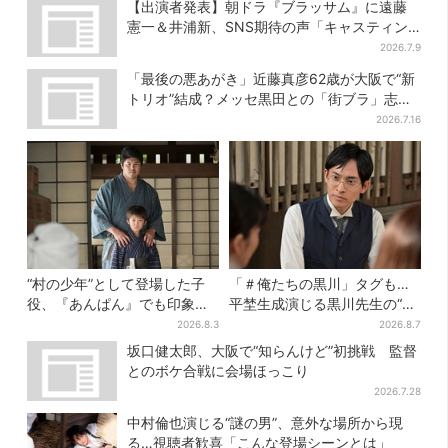
【出演者発表】朝ドラ『ブラッサム』に遠藤
憲一＆井浦新、SNS期待の声「キャスティン
グ神！」
2026.7.9
「最後の悪あがき」近藤真彦62歳が大阪で“新
トリオ”結成？メッセ黒田との「街ブラ」志願
し天満橋、京橋へ
2026.7.16
“村の少年”として登場した子
「＃俺たちの黒川」タグも…
役、『あんぱん』でも印象的
平埜生成演じる黒川先生の“退
だった…視聴者驚き「どうり
場”にSNS悲鳴「もっと見たか
2026.8.3
2026.8.7
で演技上手だと」
った」
坂口健太郎、大阪で“知らんけど”初挑戦 監督
とのボケ合戦に会場ほっこり
2026.7.28
中村倫也演じる“謎の男”、意外な場所から現
る…視聴者歓喜「こんな登場シーンとは」