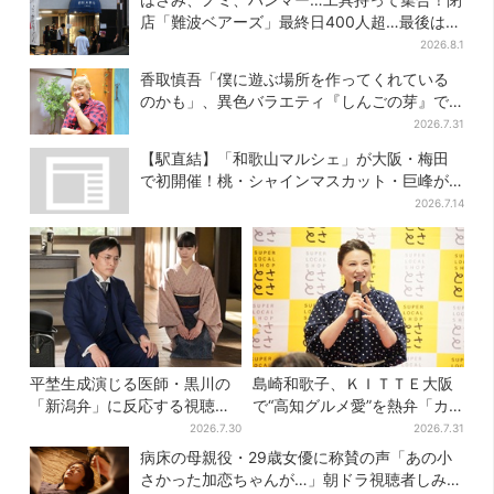
店「難波ベアーズ」最終日400人超…最後は
「もう帰ってください」
2026.8.1
香取慎吾「僕に遊ぶ場所を作ってくれている
のかも」、異色バラエティ『しんごの芽』で
感じた読売テレビの“パンク精神”
2026.7.31
【駅直結】「和歌山マルシェ」が大阪・梅田
で初開催！桃・シャインマスカット・巨峰が
ずらり
2026.7.14
平埜生成演じる医師・黒川の
島崎和歌子、ＫＩＴＴＥ大阪
「新潟弁」に反応する視聴者
で“高知グルメ愛”を熱弁「カ
続出「グッときた」
ツオは塩派」「ちくキュウが
2026.7.30
2026.7.31
おつまみ」
病床の母親役・29歳女優に称賛の声「あの小
さかった加恋ちゃんが…」朝ドラ視聴者しみじ