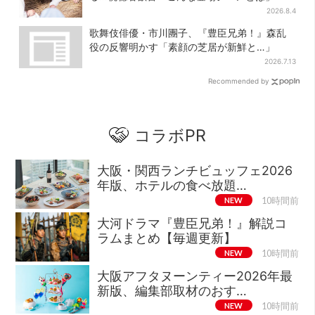
2026.8.4
歌舞伎俳優・市川團子、『豊臣兄弟！』森乱
役の反響明かす「素顔の芝居が新鮮と…」
2026.7.13
Recommended by
コラボPR
大阪・関西ランチビュッフェ2026
年版、ホテルの食べ放題…
NEW
10時間前
大河ドラマ『豊臣兄弟！』解説コ
ラムまとめ【毎週更新】
NEW
10時間前
大阪アフタヌーンティー2026年最
新版、編集部取材のおす…
NEW
10時間前