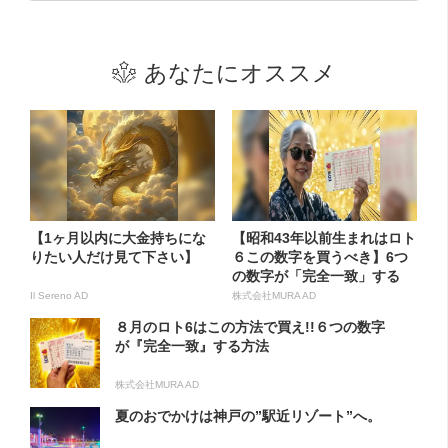
あなたにオススメ
【1ヶ月以内に大金持ちにな
【昭和43年以前生まれはロト
りたい人だけ見て下さい】
６この数字を買うべき】6つ
の数字が「完全一致」する
方...
Il Sereno AD
株式会社MURA AD
８月のロト6はこの方法で買え!!６つの数字
が『完全一致』する方法
株式会社MURA AD
夏のおでかけは神戸の”駅近リゾート”へ。