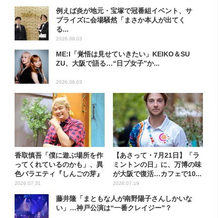
例えば炎が地元・宝塚で冠番組イベント、サ
プライズに会場騒然「まさか本人が出てく
る...
2026.08.03
ME:I「覚悟は見せていきたい」KEIKO＆SU
ZU、大阪で語る…“日プ女子”か...
2026.08.03
香取慎吾「僕に遊ぶ場所を作
【あさって・7月21日】「ラ
ってくれているのかも」、異
ミントンの日」に、万博の味
色バラエティ『しんごの芽』
が大阪で復活…カフェで10...
で...
2026.07.31
2026.07.19
藤井隆「まともな人が南野陽子さんしかいな
い」…神戸公演は“一番クレイジー”？