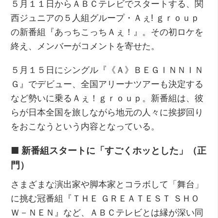
５月１１日からＡＢＣテレビでスタートする、関
西ジュニアの５人組グループ・Ａぇ! ｇｒｏｕｐ
の新番組『あっちこっちＡぇ！』。その初ロケを
終え、メンバーがコメントを寄せた。
５月１５日にシングル『《Ａ》ＢＥＧＩＮＮＩＮ
Ｇ』でデビュー、全国アリーナツアーも決定する
など勢いに乗るＡぇ！ｇｒｏｕｐ。新番組は、彼
らが日本全国を旅しながら地元の人々に挨拶回り
をおこなうという内容となっている。
■ 新番組スタートに「すごくホッとした」（正
門）
さまざまな演出家や脚本家とコラボして「舞台」
に挑む冠番組『ＴＨＥ ＧＲＥＡＴＥＳＴ ＳＨＯ
Ｗ－ＮＥＮ』など、ＡＢＣテレビとは縁が深い同