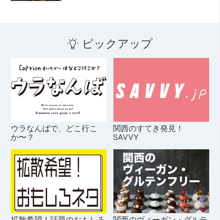
ピックアップ
ウラなんばで、どこ行こ
関西のすてき発見！
か〜？
SAVVY
拡散希望！話題のおもしろ
関西のヴィーガン・グルテ