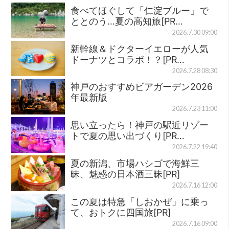
食べてほぐして「仁淀ブルー」で
ととのう…夏の高知旅[PR…
2026.7.30 09:00
新幹線＆ドクターイエローが人気
ドーナツとコラボ！？[PR…
2026.7.28 08:30
神戸のおすすめビアガーデン2026
年最新版
2026.7.23 11:00
思い立ったら！神戸の駅近リゾー
トで夏の思い出づくり[PR…
2026.7.22 19:40
夏の新潟、市場ハシゴで海鮮三
昧、魅惑の日本酒三昧[PR]
2026.7.16 12:00
この夏は特急「しおかぜ」に乗っ
て、おトクに四国旅[PR]
2026.7.16 09:00