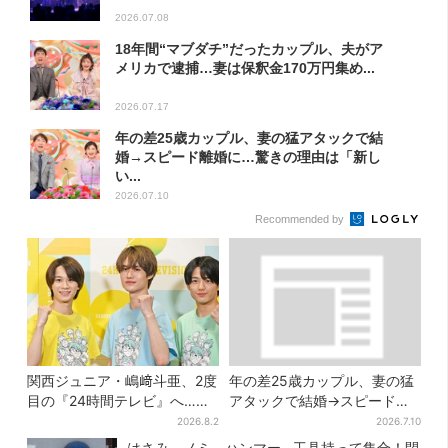
2026.07.08
18年間“マブダチ”だったカップル、夫がア
メリカで逮捕…妻は保釈金170万円集め...
2026.07.17
年の差25歳カップル、妻の猛アタックで結
婚→スピード離婚に…驚きの理由は「新し
い...
2026.07.10
Recommended by
関西ジュニア・嶋﨑斗亜、2度
年の差25歳カップル、妻の猛
目の『24時間テレビ』へ…ほ
アタックで結婚→スピード離
かのメンバーに助言「サポー
婚に…驚きの理由は「新しい
2026.8.2
2026.7.10
ターたるもの」
髪型」
はさみ、ノミ、ハンマー…工具持って集合！閉