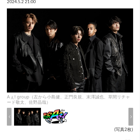
2024.5.2 21:00
Aぇ! group（左から小島健、正門良規、末澤誠也、草間リチャ
ード敬太、佐野晶哉）
(写真2枚)