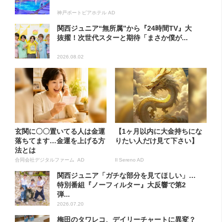
神戸ポートピアホテル AD
関西ジュニア“無所属”から『24時間TV』大
抜擢！次世代スターと期待「まさか僕が...
2026.08.02
玄関に〇〇置いてる人は金運
【1ヶ月以内に大金持ちにな
落ちてます…金運を上げる方
りたい人だけ見て下さい】
法とは
合同会社デジタルファーム AD
Il Sereno AD
関西ジュニア「ガチな部分を見てほしい」…
特別番組『ノーフィルター』大反響で第2
弾...
2026.07.20
梅田のタワレコ、デイリーチャートに異変？