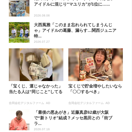
アイドルに混じり“マユリカ”が1位に…...
2026.08.06
大西風雅「このまま忘れられてしまうんじ
ゃ」アイドルの葛藤、漏らす…関西ジュニア
特...
2026.07.27
「宝くじ、運じゃなかった」
宝くじで貯金増やしたいなら
当たる人は“同じこと”してる
「〇〇するべき」
合同会社デジタルファーム AD
合同会社デジタルファーム AD
「最後の悪あがき」近藤真彦62歳が大阪
で“新トリオ”結成？メッセ黒田との「街ブ
ラ...
2026.07.16