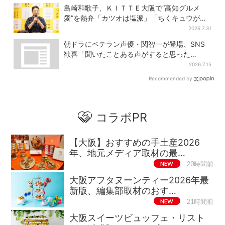
島崎和歌子、ＫＩＴＴＥ大阪で“高知グルメ
愛”を熱弁「カツオは塩派」「ちくキュウがお
つまみ」
2026.7.31
朝ドラにベテラン声優・関智一が登場、SNS
歓喜「聞いたことある声がすると思った
ら！」
2026.7.15
Recommended by
コラボPR
【大阪】おすすめの手土産2026
年、地元メディア取材の最…
NEW
20時間前
大阪アフタヌーンティー2026年最
新版、編集部取材のおす…
NEW
21時間前
大阪スイーツビュッフェ・リスト