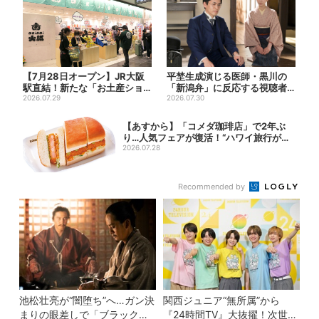
【7月28日オープン】JR大阪
平埜生成演じる医師・黒川の
駅直結！新たな「お土産ショ
「新潟弁」に反応する視聴者
ップ」、銘菓バラ売りで地...
2026.07.29
続出「グッときた」
2026.07.30
【あすから】「コメダ珈琲店」で2年ぶ
り…人気フェアが復活！“ハワイ旅行が当
たる”...
2026.07.28
Recommended by
池松壮亮が“闇堕ち”へ…ガン決
関西ジュニア“無所属”から
まりの眼差しで「ブラック秀
『24時間TV』大抜擢！次世代