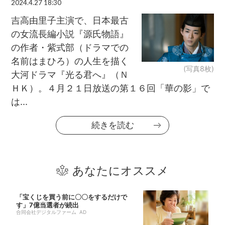
2024.4.27 18:30
吉高由里子主演で、日本最古
の女流長編小説『源氏物語』
の作者・紫式部（ドラマでの
名前はまひろ）の人生を描く
(写真8枚)
大河ドラマ『光る君へ』（Ｎ
ＨＫ）。４月２１日放送の第１６回「華の影」で
は...
続きを読む
あなたにオススメ
「宝くじを買う前に〇〇をするだけで
す」7億当選者が続出
合同会社デジタルファーム AD