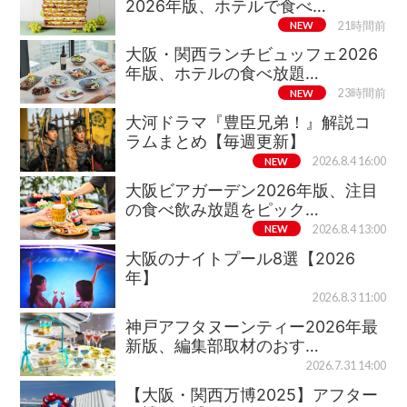
2026年版、ホテルで食べ…
NEW
21時間前
大阪・関西ランチビュッフェ2026
年版、ホテルの食べ放題…
NEW
23時間前
大河ドラマ『豊臣兄弟！』解説コ
ラムまとめ【毎週更新】
NEW
2026.8.4 16:00
大阪ビアガーデン2026年版、注目
の食べ飲み放題をピック…
NEW
2026.8.4 13:00
大阪のナイトプール8選【2026
年】
2026.8.3 11:00
神戸アフタヌーンティー2026年最
新版、編集部取材のおす…
2026.7.31 14:00
【大阪・関西万博2025】アフター