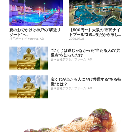
夏のおでかけは神戸の”駅近リ
【500円〜】大阪の“市民ナイ
ゾート”へ。
トプール”3選…夜だから涼しい
神戸ポートピアホテル AD
＆コスパ最強
2026.07.31
“宝くじは運じゃなかった”当たる人の“共
通点”を知っただけ
合同会社デジタルファーム AD
宝くじが当たる人にだけ共通する“ある特
徴”とは？
合同会社デジタルファーム AD