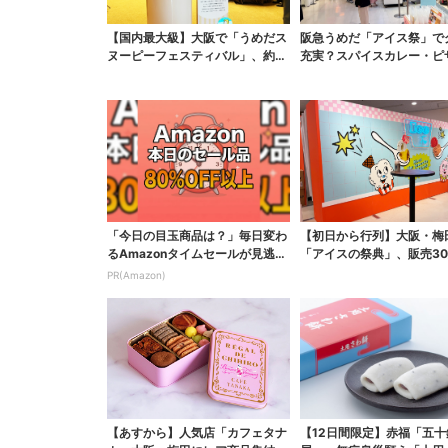
【国内最大級】大阪で「うめだス
阪急うめだ「アイス祭」で
ヌーピーフェスティバル」、約8
充実？スパイスカレー・ピ
0ブランドが集結！こ...
テト…“しょっぱいも...
「今日の目玉商品は？」毎日変わ
【初日から行列】大阪・梅
るAmazonタイムセールが見逃せ
「アイスの祭典」、販売3
ない
完売…“ほうせき箱”の...
PR(Amazon)
【あすから】人気店「カフェタナ
【12日間限定】赤福「五十