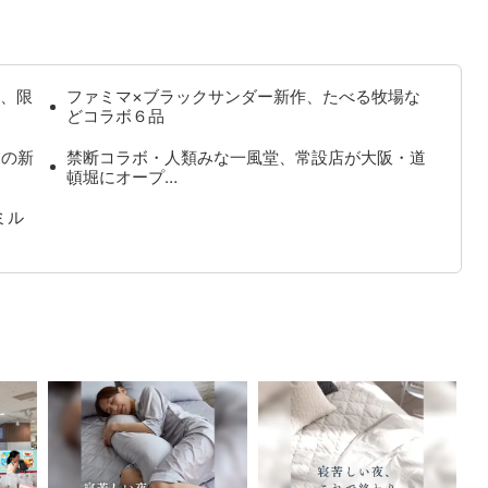
、限
ファミマ×ブラックサンダー新作、たべる牧場な
どコラボ６品
見の新
禁断コラボ・人類みな一風堂、常設店が大阪・道
頓堀にオープ…
ミル