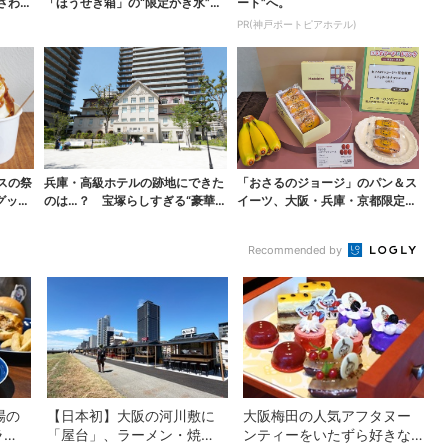
さわ
「ほうせき箱」の“限定かき氷”が
ート”へ。
復活！過去イベント...
PR(神戸ポートピアホテル)
スの祭
兵庫・高級ホテルの跡地にできた
「おさるのジョージ」のパン＆ス
グッズ
のは…？ 宝塚らしすぎる“豪華
イーツ、大阪・兵庫・京都限定で
スーパー”を調査
【きょうから】発売ス...
Recommended by
場の
【日本初】大阪の河川敷に
大阪梅田の人気アフタヌー
ラ
「屋台」、ラーメン・焼
ンティーをいたずら好きな