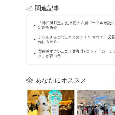
関連記事
「神戸風月堂」史上初の３層ゴーフルが誕生
定缶を販売
チロルチョコで…ととのう！？ サウナー必
作にＳＮＳ…
背徳感すごい…コメダ珈琲×ロッテ「ガーナ
ク」が夢コラ…
あなたにオススメ