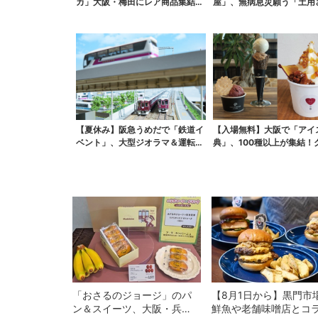
カ」大阪・梅田にレア商品集結…
屋」、無病息災願う「土用
本店人気パン＆限定ク...
餅」販売スタート 関西...
【夏休み】阪急うめだで「鉄道イ
【入場無料】大阪で「アイ
ベント」、大型ジオラマ＆運転体
典」、100種以上が集結！
験コーナー…豪華ゲス...
＆タダ券が当たる巨...
「おさるのジョージ」のパ
【8月1日から】黒門市
ン＆スイーツ、大阪・兵
鮮魚や老舗味噌店とコ