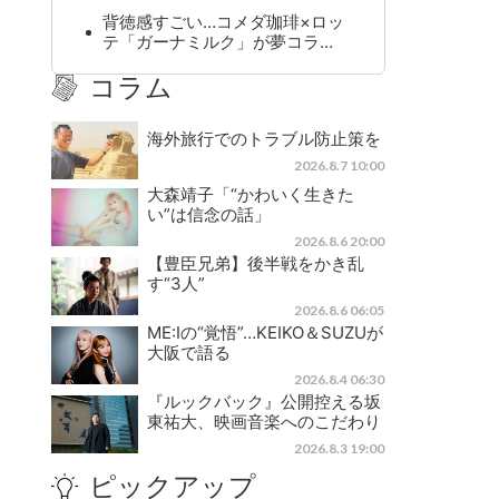
背徳感すごい…コメダ珈琲×ロッ
テ「ガーナミルク」が夢コラ…
コラム
海外旅行でのトラブル防止策を
2026.8.7 10:00
大森靖子「“かわいく生きた
い”は信念の話」
2026.8.6 20:00
【豊臣兄弟】後半戦をかき乱
す“3人”
2026.8.6 06:05
ME:Iの“覚悟”…KEIKO＆SUZUが
大阪で語る
2026.8.4 06:30
『ルックバック』公開控える坂
東祐大、映画音楽へのこだわり
2026.8.3 19:00
ピックアップ