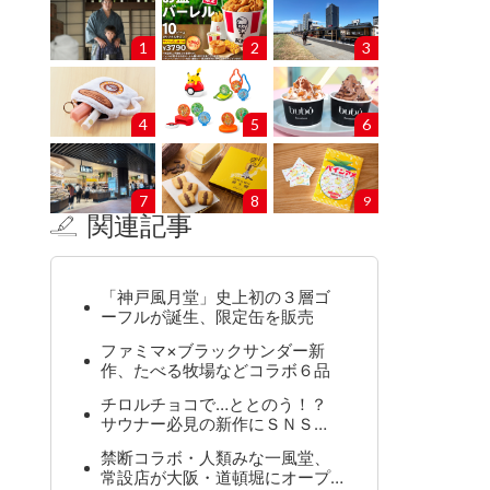
1
2
3
4
5
6
7
8
9
関連記事
「神戸風月堂」史上初の３層ゴ
ーフルが誕生、限定缶を販売
ファミマ×ブラックサンダー新
作、たべる牧場などコラボ６品
チロルチョコで…ととのう！？
サウナー必見の新作にＳＮＳ…
禁断コラボ・人類みな一風堂、
常設店が大阪・道頓堀にオープ…