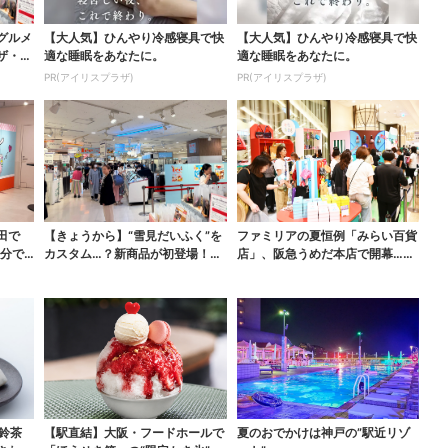
グルメ
【大人気】ひんやり冷感寝具で快
【大人気】ひんやり冷感寝具で快
ザ・ポ
適な睡眠をあなたに。
適な睡眠をあなたに。
PR(アイリスプラザ)
PR(アイリスプラザ)
田で
【きょうから】“雪見だいふく”を
ファミリアの夏恒例「みらい百貨
0分で
カスタム…？新商品が初登場！阪
店」、阪急うめだ本店で開幕…限
急うめだ「アイスフ...
定グッズを大人買いす...
鈴茶
【駅直結】大阪・フードホールで
夏のおでかけは神戸の”駅近リゾ