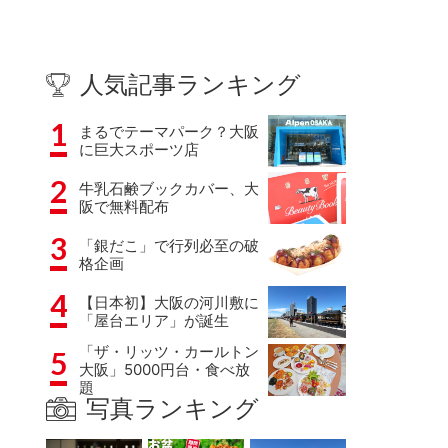
人気記事ランキング
1
まるでテーマパーク？大阪
に巨大スポーツ店
2
牛乳石鹸ブックカバー、大
阪で無料配布
3
「銀だこ」で行列必至の破
格企画
4
【日本初】大阪の河川敷に
「屋台エリア」が誕生
「ザ・リッツ・カールトン
5
大阪」5000円台・食べ放
題
写真ランキング