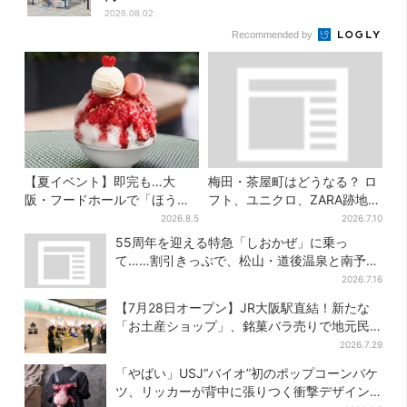
2026.08.02
Recommended by
【夏イベント】即完も…大
梅田・茶屋町はどうなる？ ロ
阪・フードホールで「ほうせ
フト、ユニクロ、ZARA跡地に
き箱」の“限定かき氷”が復
新店続々…再開発も予定
2026.8.5
2026.7.10
活！一夜限りの盆踊りも
55周年を迎える特急「しおかぜ」に乗っ
て……割引きっぷで、松山・道後温泉と南予を
満喫【大阪から愛媛へおトク旅】
2026.7.16
【7月28日オープン】JR大阪駅直結！新たな
「お土産ショップ」、銘菓バラ売りで地元民
の“おやつ調達”にも
2026.7.29
「やばい」USJ“バイオ”初のポップコーンバケ
ツ、リッカーが背中に張りつく衝撃デザイン