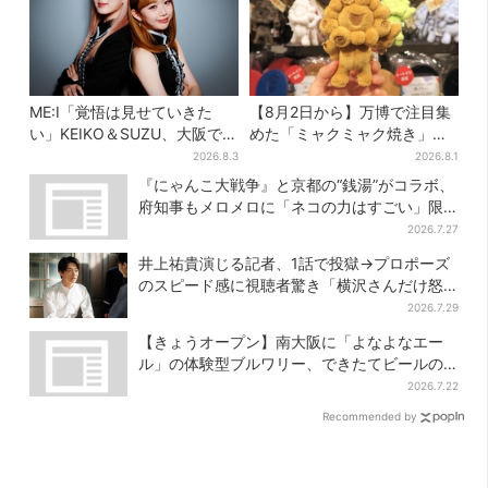
ME:I「覚悟は見せていきた
【8月2日から】万博で注目集
い」KEIKO＆SUZU、大阪で語
めた「ミャクミャク焼き」初
る…“日プ女子”からの3年間
グッズ化！大阪・梅田だけの
2026.8.3
2026.8.1
と、7人で目指す夢
新商品が登場
『にゃんこ大戦争』と京都の“銭湯”がコラボ、
府知事もメロメロに「ネコの力はすごい」限
定桶も登場
2026.7.27
井上祐貴演じる記者、1話で投獄→プロポーズ
のスピード感に視聴者驚き「横沢さんだけ怒
涛すぎる」
2026.7.29
【きょうオープン】南大阪に「よなよなエー
ル」の体験型ブルワリー、できたてビールの
試飲や醸造所見学も
2026.7.22
Recommended by