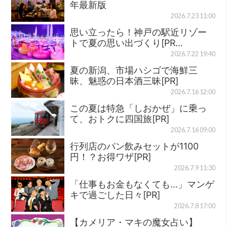
年最新版
2026.7.23 11:00
思い立ったら！神戸の駅近リゾー
トで夏の思い出づくり[PR…
2026.7.22 19:40
夏の新潟、市場ハシゴで海鮮三
昧、魅惑の日本酒三昧[PR]
2026.7.16 12:00
この夏は特急「しおかぜ」に乗っ
て、おトクに四国旅[PR]
2026.7.16 09:00
行列店のパン飲みセットが1100
円！？お得ワザ[PR]
2026.7.9 11:30
「仕事もお金もなくても…」マンゲ
キで過ごした日々[PR]
2026.7.8 17:00
【カメリア・マキの魔女占い】