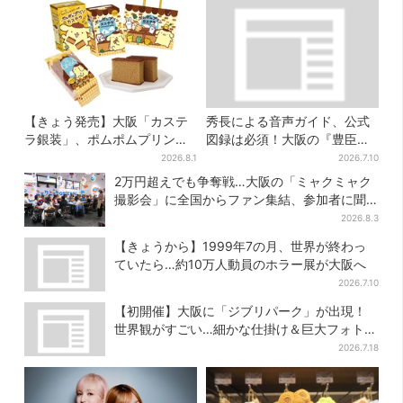
【きょう発売】大阪「カステ
秀長による音声ガイド、公式
ラ銀装」、ポムポムプリンと
図録は必須！大阪の『豊臣兄
初コラボ 紙袋まで限定デザ
弟』展を、より楽しむ方法４
2026.8.1
2026.7.10
インに
選
2万円超えでも争奪戦…大阪の「ミャクミャク
撮影会」に全国からファン集結、参加者に聞
いた「それでも会いたい理由」
2026.8.3
【きょうから】1999年7の月、世界が終わっ
ていたら…約10万人動員のホラー展が大阪へ
2026.7.10
【初開催】大阪に「ジブリパーク」が出現！
世界観がすごい…細かな仕掛け＆巨大フォトス
ポットに注目
2026.7.18