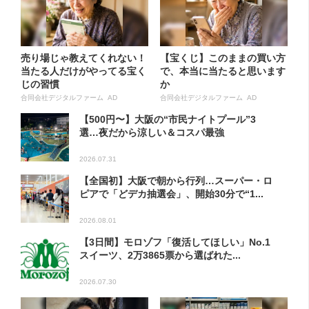
売り場じゃ教えてくれない！
【宝くじ】このままの買い方
当たる人だけがやってる宝く
で、本当に当たると思います
じの習慣
か
合同会社デジタルファーム AD
合同会社デジタルファーム AD
【500円〜】大阪の“市民ナイトプール”3
選…夜だから涼しい＆コスパ最強
2026.07.31
【全国初】大阪で朝から行列…スーパー・ロ
ピアで「どデカ抽選会」、開始30分で“1...
2026.08.01
【3日間】モロゾフ「復活してほしい」No.1
スイーツ、2万3865票から選ばれた...
2026.07.30