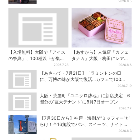
に騒然…フレーバーにも反応
2026.8.5
【入場無料】大阪で「アイス
【あすから】人気店「カフェ
の祭典」、100種以上が集
タナカ」大阪・梅田にレア商
結！グッズ＆タダ券が当たる
品集結…本店人気パン＆限定
2026.7.28
2026.8.6
巨大ガチャも
クッキー缶も！ 7日間の夏イ
【あさって・7月21日】「ラミントンの日」
ベント
に、万博の味が大阪で復活…カフェで100
個“無料配布”
2026.7.19
大阪・茶屋町「ユニクロ跡地」に新店決定！6
階分の“巨大テナント”に8月7日オープン
2026.7.7
【7月30日から】神戸・海側が“ミッフィー”だ
らけ！全16施設でパン、スイーツ、ナイトマ
ーケットも
2026.8.3