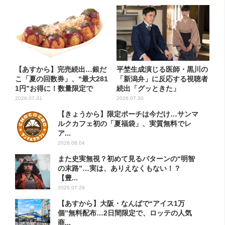
【あすから】完売続出…銀だ
平埜生成演じる医師・黒川の
こ「夏の回数券」、“最大281
「新潟弁」に反応する視聴者
1円”お得に！数量限定で
続出「グッときた」
2026.07.31
2026.07.30
【きょうから】限定ポーチは今だけ…サンマ
ルクカフェ初の「夏福袋」、実質無料でレ
ア...
2026.08.04
また史実無視？初めて見るパターンの“明智
の末路”…実は、ありえなくもない！？
【豊...
2026.07.29
【あすから】大阪・なんばで“アイス1万
個”無料配布…2日間限定で、ロッテの人気
商...