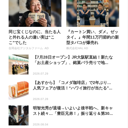
同じ宝くじなのに、当たる人
『カートン買い、ダメ。ゼッ
と外れる人の違い実は“こ
タイ。』年間11万円節約の新
こ”でした
型タバコが爆売れ
合同会社デジタルファーム AD
株式会社HAL AD
【7月28日オープン】JR大阪駅直結！新たな
「お土産ショップ」、銘菓バラ売りで地...
2026.07.29
【あすから】「コメダ珈琲店」で2年ぶり…
人気フェアが復活！“ハワイ旅行が当たる”...
2026.07.28
明智光秀が退場→いよいよ後半戦へ、新キャ
スト続々…「豊臣兄弟！」振り返り＆第30...
2026.08.04