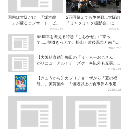
国内は大阪だけ！「坂本龍
2万円超えでも争奪戦…大阪の
一」が蘇るコンサート、ピア
「ミャクミャク撮影会」に全
ノを弾く姿を間近で…“涙腺が
国からファン集結、参加者に
2026.7.10
2026.8.3
崩壊”と絶賛の声
聞いた「それでも会いたい理
55周年を迎える特急「しおかぜ」に乗っ
由」
て……割引きっぷで、松山・道後温泉と南予を
満喫【大阪から愛媛へおトク旅】
2026.7.16
【大阪駅直結】梅田の「りくろーおじさん」
がリニューアル！チーズケーキ以外も充実…並
ばず買える「ロッカー」も設置
2026.7.21
【きょうから】カプリチョーザから「夏の福
袋」、実質無料…？値段以上の食事券＆限定ア
イテム付き
2026.7.31