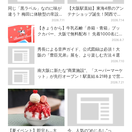
同じ「黒ラベル」なのに味が
【大阪駅直結】東海4県のアン
違う？ 梅田に体験型の常設
テナショップ誕生！関西では
店、“1人2杯まで”で0次会にも
ここでしか買えない限定グル
2026.7.11
2026.7.14
便利
メも
【きょうから】牛乳石鹸「赤箱・青箱」ブッ
クカバー、大阪で無料配布！ 先着1000名に
「牛のカード」も
2026.8.7
秀長による音声ガイド、公式図録は必須！大
阪の『豊臣兄弟』展を、より楽しむ方法４選
2026.7.10
南大阪に新たな“商業施設”、「スーパーマーケ
ット」が先行オープン！駅直結＆21時まで営
業
2026.7.21
【夏イベント】即完も…大
今、人気の“めじるし”っ