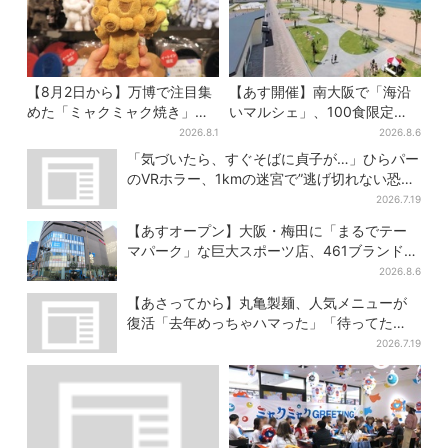
【8月2日から】万博で注目集
【あす開催】南大阪で「海沿
めた「ミャクミャク焼き」初
いマルシェ」、100食限定
グッズ化！大阪・梅田だけの
「たこ飯」のふるまい＆キッ
2026.8.1
2026.8.6
新商品が登場
ズ縁日も
「気づいたら、すぐそばに貞子が…」ひらパー
のVRホラー、1kmの迷宮で”逃げ切れない恐
怖”体験
2026.7.19
【あすオープン】大阪・梅田に「まるでテー
マパーク」な巨大スポーツ店、461ブランド集
結！ 6フロアをまとめて紹介
2026.8.6
【あさってから】丸亀製麺、人気メニューが
復活「去年めっちゃハマった」「待ってた
よ！」「夏の救世主」
2026.7.19