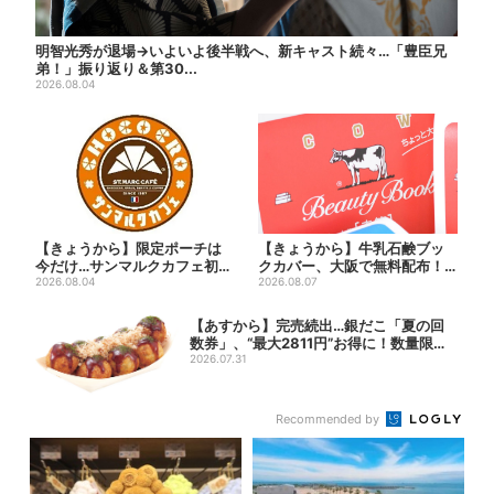
明智光秀が退場→いよいよ後半戦へ、新キャスト続々…「豊臣兄
弟！」振り返り＆第30...
2026.08.04
【きょうから】限定ポーチは
【きょうから】牛乳石鹸ブッ
今だけ…サンマルクカフェ初の
クカバー、大阪で無料配布！
「夏福袋」、実質無料でレア...
2026.08.04
先着1000名に「牛のカー...
2026.08.07
【あすから】完売続出…銀だこ「夏の回
数券」、“最大2811円”お得に！数量限定
で
2026.07.31
Recommended by