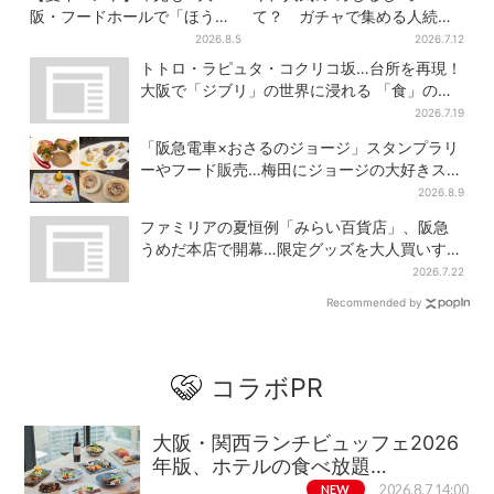
阪・フードホールで「ほうせ
て？ ガチャで集める人続
き箱」の“限定かき氷”が復
出…収集家とメーカーに聞い
2026.8.5
2026.7.12
活！一夜限りの盆踊りも
たヒットの背景
トトロ・ラピュタ・コクリコ坂…台所を再現！
大阪で「ジブリ」の世界に浸れる 「食」の展
示とは？
2026.7.19
「阪急電車×おさるのジョージ」スタンプラリ
ーやフード販売…梅田にジョージの大好きスイ
ーツ「カノーリ」登場
2026.8.9
ファミリアの夏恒例「みらい百貨店」、阪急
うめだ本店で開幕…限定グッズを大人買いする
人続出
2026.7.22
Recommended by
コラボPR
大阪・関西ランチビュッフェ2026
年版、ホテルの食べ放題…
NEW
2026.8.7 14:00