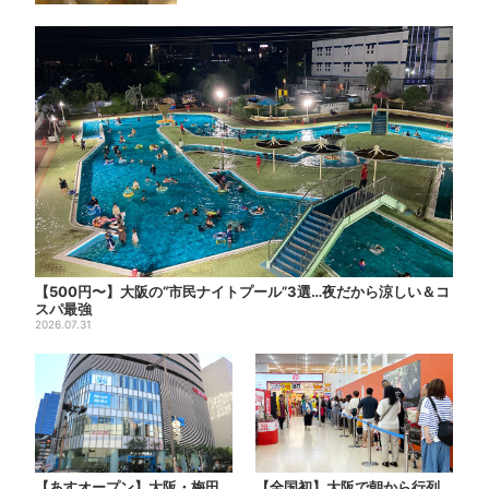
【500円〜】大阪の“市民ナイトプール”3選…夜だから涼しい＆コ
スパ最強
2026.07.31
【あすオープン】大阪・梅田
【全国初】大阪で朝から行列…