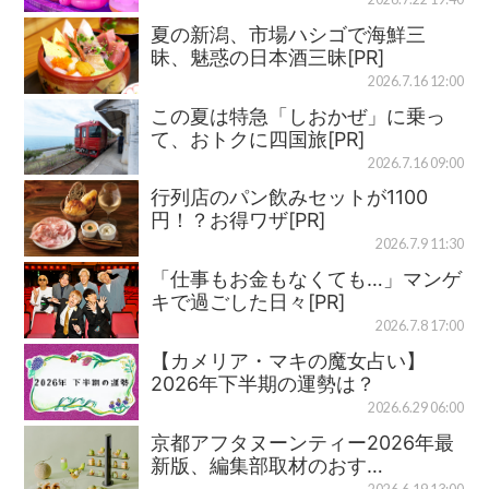
夏の新潟、市場ハシゴで海鮮三
昧、魅惑の日本酒三昧[PR]
2026.7.16 12:00
この夏は特急「しおかぜ」に乗っ
て、おトクに四国旅[PR]
2026.7.16 09:00
行列店のパン飲みセットが1100
円！？お得ワザ[PR]
2026.7.9 11:30
「仕事もお金もなくても…」マンゲ
キで過ごした日々[PR]
2026.7.8 17:00
【カメリア・マキの魔女占い】
2026年下半期の運勢は？
2026.6.29 06:00
京都アフタヌーンティー2026年最
新版、編集部取材のおす…