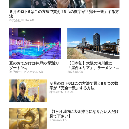
８月のロト6はこの方法で買え!!６つの数字が『完全一致』する方
法
株式会社MURA AD
夏のおでかけは神戸の”駅近リ
【日本初】大阪の河川敷に
ゾート”へ。
「屋台エリア」、ラーメン・
神戸ポートピアホテル AD
焼肉・しゃぶしゃぶ・カフェ
2026.08.06
まで...
８月のロト6はこの方法で買え!!６つの数
字が『完全一致』する方法
株式会社MURA AD
【1ヶ月以内に大金持ちになりたい人だけ
見て下さい】
Il Sereno AD