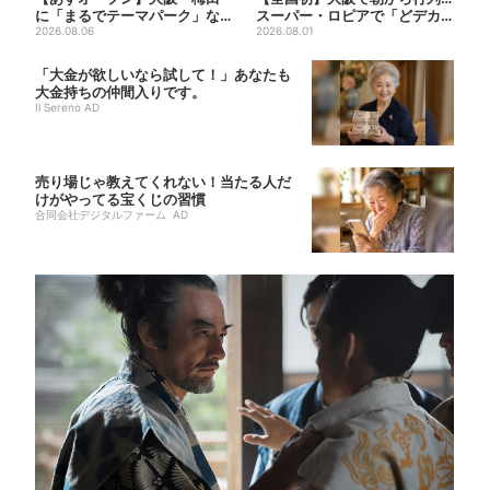
に「まるでテーマパーク」な
スーパー・ロピアで「どデカ
巨大スポーツ店、461ブラン...
2026.08.06
抽選会」、開始30分で“1...
2026.08.01
「大金が欲しいなら試して！」あなたも
大金持ちの仲間入りです。
Il Sereno AD
売り場じゃ教えてくれない！当たる人だ
けがやってる宝くじの習慣
合同会社デジタルファーム AD