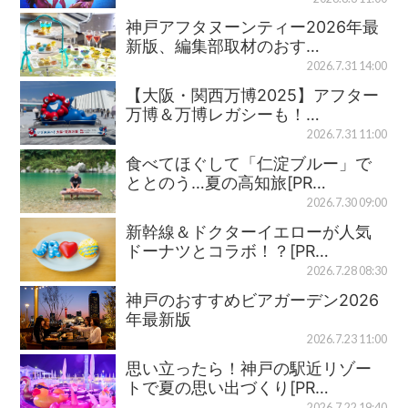
神戸アフタヌーンティー2026年最
新版、編集部取材のおす…
2026.7.31 14:00
【大阪・関西万博2025】アフター
万博＆万博レガシーも！…
2026.7.31 11:00
食べてほぐして「仁淀ブルー」で
ととのう…夏の高知旅[PR…
2026.7.30 09:00
新幹線＆ドクターイエローが人気
ドーナツとコラボ！？[PR…
2026.7.28 08:30
神戸のおすすめビアガーデン2026
年最新版
2026.7.23 11:00
思い立ったら！神戸の駅近リゾー
トで夏の思い出づくり[PR…
2026.7.22 19:40