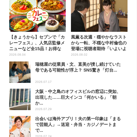
【きょうから】セブンで「カ
風薫る次週・穏やかなラスト
レーフェス」、人気店監修メ
から一転、不穏な中村倫也の
ニューなど全15品！お得な
登場に視聴者期待「いよいよ
割...
登...
2026.08.04
2026.08.02
瑞穂屋の従業員・文、直美が捜し続けていた
母である可能性が浮上？ SNS驚き「灯台...
2026.07.17
大阪・中之島のオフィスビルの窓辺に突如、
出現した……巨大インコ「何かいる」「朝
か...
2026.07.29
出会いは海外アプリ！夫の第一印象は「まる
で芸能人」→送迎・弁当・カジノデートま
で...
2026.07.24