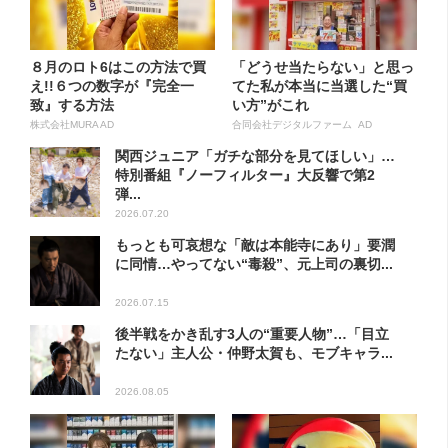
８月のロト6はこの方法で買
「どうせ当たらない」と思っ
え!!６つの数字が『完全一
てた私が本当に当選した“買
致』する方法
い方”がこれ
株式会社MURA AD
合同会社デジタルファーム AD
関西ジュニア「ガチな部分を見てほしい」…
特別番組『ノーフィルター』大反響で第2
弾...
2026.07.20
もっとも可哀想な「敵は本能寺にあり」要潤
に同情…やってない“毒殺”、元上司の裏切...
2026.07.15
後半戦をかき乱す3人の“重要人物”…「目立
たない」主人公・仲野太賀も、モブキャラ...
2026.08.05