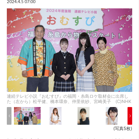
2024.4.5 07:00
連続テレビ小説『おむすび』の福岡・糸島ロケ取材会に出席し
た（左から）松平健、橋本環奈、仲里依紗、宮崎美子 (C)NHK
(写真5枚)