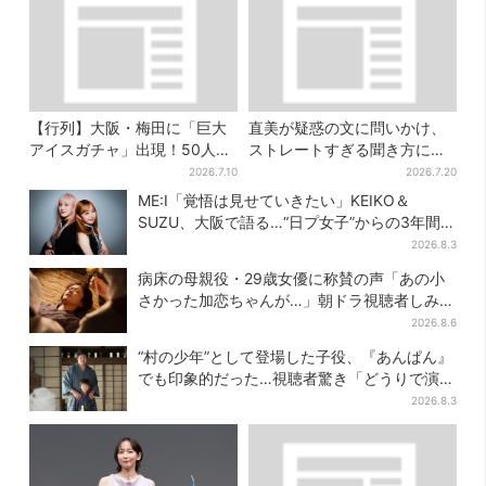
【行列】大阪・梅田に「巨大
直美が疑惑の文に問いかけ、
アイスガチャ」出現！50人以
ストレートすぎる聞き方に視
上が列…初日は即終了、残る
聴者驚き「ド直球で訊いちゃ
2026.7.10
2026.7.20
開催日は？
うんだ」
ME:I「覚悟は見せていきたい」KEIKO＆
SUZU、大阪で語る…“日プ女子”からの3年間
と、7人で目指す夢
2026.8.3
病床の母親役・29歳女優に称賛の声「あの小
さかった加恋ちゃんが…」朝ドラ視聴者しみじ
み
2026.8.6
“村の少年”として登場した子役、『あんぱん』
でも印象的だった…視聴者驚き「どうりで演技
上手だと」
2026.8.3