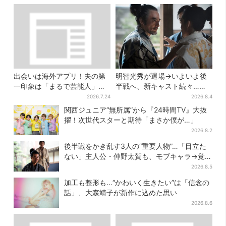
も
出会いは海外アプリ！夫の第
明智光秀が退場→いよいよ後
一印象は「まるで芸能人」→
半戦へ、新キャスト続々…
送迎・弁当・カジノデートま
「豊臣兄弟！」振り返り＆第
2026.7.24
2026.8.4
で…結婚前に尽くしまくり
30回あらすじ
関西ジュニア“無所属”から『24時間TV』大抜
擢！次世代スターと期待「まさか僕が…」
2026.8.2
後半戦をかき乱す3人の“重要人物”…「目立た
ない」主人公・仲野太賀も、モブキャラ→覚醒
へ【豊臣兄弟】
2026.8.5
加工も整形も…“かわいく生きたい”は「信念の
話」、大森靖子が新作に込めた思い
2026.8.6