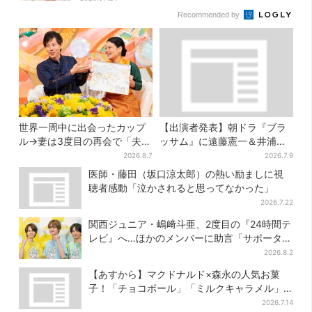
Recommended by
世界一周中に出会ったカップ
【出演者発表】朝ドラ『ブラ
ル→妻は3度目の再会で「夫の
ッサム』に遠藤憲一＆井浦
顔の良さを認識」ジョージア
新、SNS期待の声「キャステ
2026.8.7
2026.7.9
の酒場で急接近
ィング神！」
医師・藤田（坂口涼太郎）の熱い励ましに視
聴者感動「泣かされると思ってなかった」
2026.7.22
関西ジュニア・嶋﨑斗亜、2度目の『24時間テ
レビ』へ…ほかのメンバーに助言「サポーター
たるもの」
2026.8.2
【あすから】マクドナルド×森永の人気お菓
子！「チョコボール」「ミルクキャラメル」
があのスイーツに変身…6年ぶり復活シェイク
2026.7.14