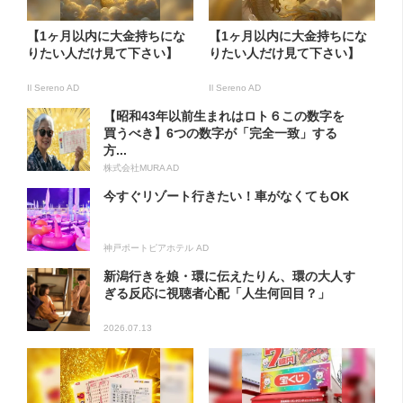
【1ヶ月以内に大金持ちにな
【1ヶ月以内に大金持ちにな
りたい人だけ見て下さい】
りたい人だけ見て下さい】
Il Sereno AD
Il Sereno AD
【昭和43年以前生まれはロト６この数字を
買うべき】6つの数字が「完全一致」する
方...
株式会社MURA AD
今すぐリゾート行きたい！車がなくてもOK
神戸ポートピアホテル AD
新潟行きを娘・環に伝えたりん、環の大人す
ぎる反応に視聴者心配「人生何回目？」
2026.07.13