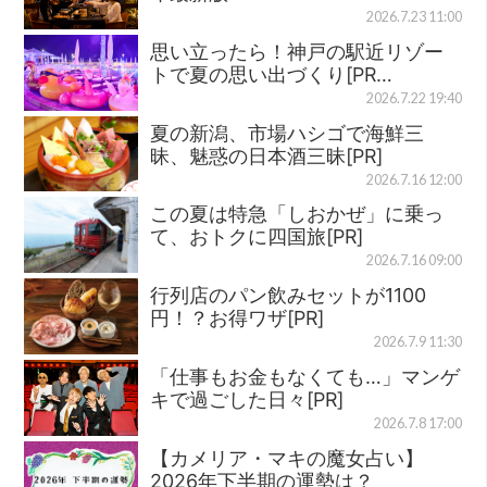
2026.7.23 11:00
思い立ったら！神戸の駅近リゾー
トで夏の思い出づくり[PR…
2026.7.22 19:40
夏の新潟、市場ハシゴで海鮮三
昧、魅惑の日本酒三昧[PR]
2026.7.16 12:00
この夏は特急「しおかぜ」に乗っ
て、おトクに四国旅[PR]
2026.7.16 09:00
行列店のパン飲みセットが1100
円！？お得ワザ[PR]
2026.7.9 11:30
「仕事もお金もなくても…」マンゲ
キで過ごした日々[PR]
2026.7.8 17:00
【カメリア・マキの魔女占い】
2026年下半期の運勢は？