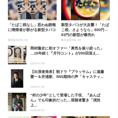
「たばこ税なし」思わぬ朗報
新型タバコが大反響！「たば
に喫煙者が群がる新型タバコ
こ税、さようなら」600円→
83円の新型が爆売れ
株式会社HAL AD
株式会社HAL AD
岡村隆史に初オファー「勇気を振り絞った」
…16年続く『月刊コント』が200回迎え...
2026.07.08
【出演者発表】朝ドラ『ブラッサム』に遠藤
憲一＆井浦新、SNS期待の声「キャスティ...
2026.07.09
“村の少年”として登場した子役、『あんぱ
ん』でも印象的だった…視聴者驚き「演技
上...
2026.08.03