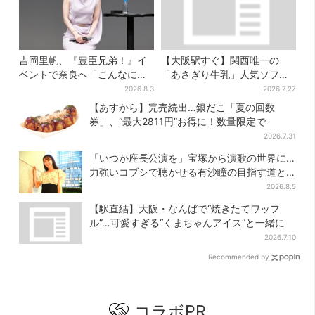
吉岡里帆、『豊臣兄弟！』イ
【大阪駅すぐ】関西唯一の
ベントで奈良へ「こんなに楽
「あさぎり牛乳」人気ソフト
しんでもらえてうれしい」
クリームが進化…ここだけの
2026.8.3
2026.7.27
新メニューも仲間入り
【あすから】完売続出…銀だこ「夏の回数
券」、“最大2811円”お得に！数量限定で
2026.7.31
「いつか座長公演を」宝塚から演歌の世界に…
力強いコブシで聴かせる有沙瞳の目指す道と
は
2026.8.5
【駅直結】大阪・なんばで“焼きたてワッフ
ル”…可愛すぎる“くまちゃんアイス”と一緒に
2026.7.10
Recommended by
コラボPR