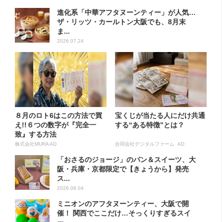
進化系「中華アフタヌーンティー」が人気…
ザ・リッツ・カールトン大阪でも、8月末
ま...
2026.07.24
８月のロト6はこの方法で買
宝くじが当たる人にだけ共通
え!!６つの数字が『完全一
する“ある特徴”とは？
致』する方法
株式会社MURA AD
合同会社デジタルファーム AD
「おさるのジョージ」のパン＆スイーツ、大
阪・兵庫・京都限定で【きょうから】発売
ス...
2026.08.04
ミニオンのアフタヌーンティー、大阪で開
催！ 関西でここだけ…そっくりすぎるスイ