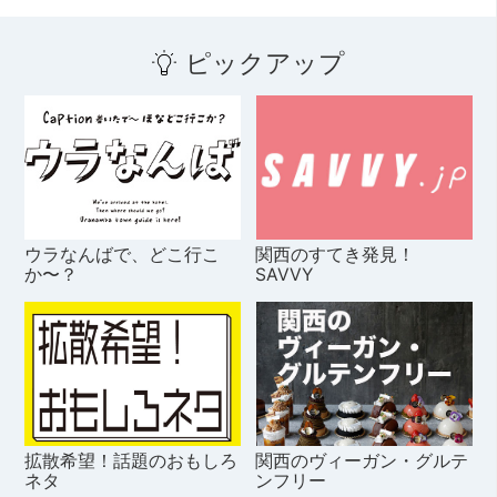
ピックアップ
ウラなんばで、どこ行こ
関西のすてき発見！
か〜？
SAVVY
拡散希望！話題のおもしろ
関西のヴィーガン・グルテ
ネタ
ンフリー