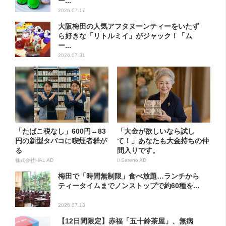
ー...
2026.07.17
大阪梅田の人気アフタヌーンティーをいたず
ら好きな「リトルミイ」がジャック！「ム
ー...
2026.07.31
「たばこ税なし」600円→83
「大金が欲しいなら試し
円の新型タバコに喫煙者群が
て！」あなたも大金持ちの仲
る
間入りです。
株式会社HAL AD
Il Sereno AD
梅田で「時間無制限」食べ放題…ランチから
ティータイムまでノンストップで約60種を...
2026.07.13
【12日間限定】赤福「五十鈴茶屋」、無病