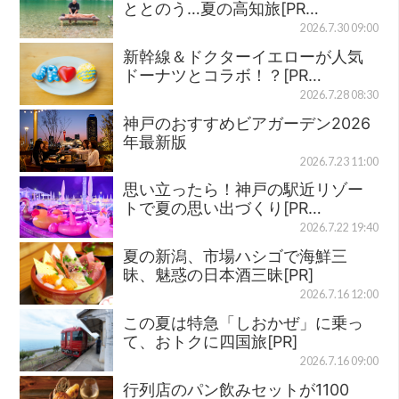
ととのう…夏の高知旅[PR…
2026.7.30 09:00
新幹線＆ドクターイエローが人気
ドーナツとコラボ！？[PR…
2026.7.28 08:30
神戸のおすすめビアガーデン2026
年最新版
2026.7.23 11:00
思い立ったら！神戸の駅近リゾー
トで夏の思い出づくり[PR…
2026.7.22 19:40
夏の新潟、市場ハシゴで海鮮三
昧、魅惑の日本酒三昧[PR]
2026.7.16 12:00
この夏は特急「しおかぜ」に乗っ
て、おトクに四国旅[PR]
2026.7.16 09:00
行列店のパン飲みセットが1100