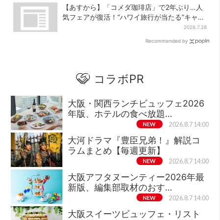
【あすから】「コメダ珈琲店」で2年ぶり…人
気フェアが復活！“ハワイ旅行が当たる”キャン
ペーンも
2026.7.28
Recommended by
コラボPR
大阪・関西ランチビュッフェ2026
年版、ホテルの食べ放題…
NEW
2026.8.7 14:00
大河ドラマ『豊臣兄弟！』解説コ
ラムまとめ【毎週更新】
NEW
2026.8.7 14:00
大阪アフタヌーンティー2026年最
新版、編集部取材のおす…
NEW
2026.8.7 14:00
大阪スイーツビュッフェ・リスト