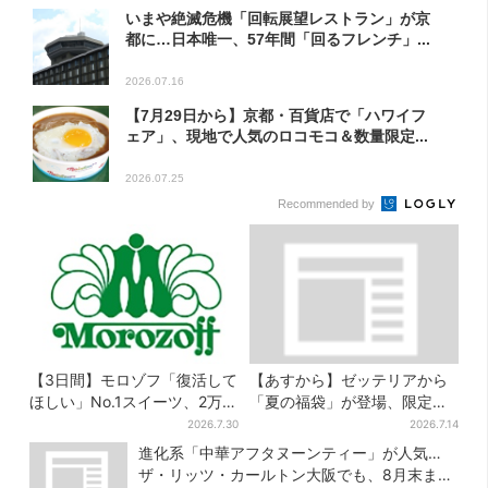
いまや絶滅危機「回転展望レストラン」が京
都に…日本唯一、57年間「回るフレンチ」...
2026.07.16
【7月29日から】京都・百貨店で「ハワイフ
ェア」、現地で人気のロコモコ＆数量限定...
2026.07.25
Recommended by
【3日間】モロゾフ「復活して
【あすから】ゼッテリアから
ほしい」No.1スイーツ、2万
「夏の福袋」が登場、限定グ
3865票から選ばれた名作を限
ッズ＆お得な3500円クーポン
2026.7.30
2026.7.14
定販売
付き
進化系「中華アフタヌーンティー」が人気…
ザ・リッツ・カールトン大阪でも、8月末まで