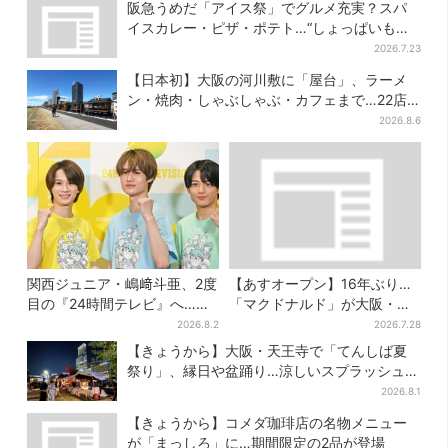
阪急うめだ「アイス祭」でグルメ充実？スパ
イスカレー・ピザ・ポテト…“しょっぱいもの
食べたい”が叶う
2026.7.23
【日本初】大阪の河川敷に「屋台」、ラーメ
ン・焼肉・しゃぶしゃぶ・カフェまで…22店
舗がオープン
2026.8.6
関西ジュニア・嶋﨑斗亜、2度
【あすオープン】16年ぶり…
目の『24時間テレビ』へ…ほ
「マクドナルド」が大阪・本
かのメンバーに助言「サポー
町に帰ってくる！駅から徒歩1
2026.8.2
2026.7.28
ターたるもの」
分＆23時まで
【きょうから】大阪・天王寺で「てんしば夏
祭り」、縁日や盆踊り…涼しいスプラッシュタ
イムも！2日間だけ
2026.8.1
【きょうから】コメダ珈琲店の名物メニュー
が「まっしろ」に…期間限定の2品が登場