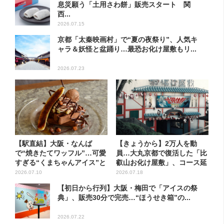
息災願う「土用さわ餅」販売スタート 関
西...
2026.07.15
京都「太秦映画村」で“夏の夜祭り”、人気キ
ャラ＆妖怪と盆踊り…最恐お化け屋敷もリ...
2026.07.23
【駅直結】大阪・なんば
【きょうから】2万人を動
で“焼きたてワッフル”…可愛
員…大丸京都で復活した「比
すぎる“くまちゃんアイス”と
叡山お化け屋敷」、コース延
一...
長で...
2026.07.10
2026.07.18
【初日から行列】大阪・梅田で「アイスの祭
典」、販売30分で完売…“ほうせき箱”の...
2026.07.22