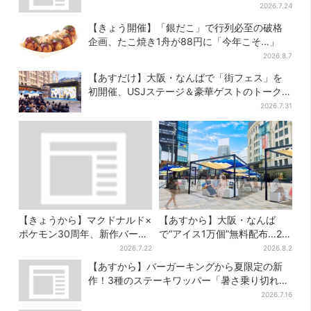
開催
2026.7.24
【きょう開催】「銀だこ」で行列必至の破格
企画、たこ焼き1舟が88円に「今年こそ…」
2026.8.7
【あすだけ】大阪・なんばで「街フェス」を
初開催、USJステージ＆豪華ゲストのトークシ
ョーも！参加無料で
2026.7.31
【きょうから】マクドナルド×
【あすから】大阪・なんば
ポケモン30周年、新作バーガ
で“アイス1万個”無料配布…2日
ー5品が登場！朝・夜限定メニ
間限定で、ロッテの人気商品
2026.7.22
2026.8.2
ューも
もらえる
【あすから】バーガーキングから夏限定の新
作！3種のステーキワッパー「暑さ乗り切れそ
う」と話題に
2026.7.16