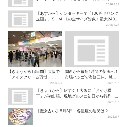
2026.7.23
【あすから】ケンタッキーで「100円ドリンク
企画」、S・M・Lの全サイズ対象！最大240円
お得に
2026.7.27
【きょうから13日間】大阪で
関西から最短1時間の新潟へ！
「アイスクリーム万博」、全
市場ハシゴで海鮮三昧、魅惑
国34ブランド・100種超…初
の日本酒、発酵グルメも
2026.8.5
2026.7.16
登場の「チョコソフト」に行
【きょうから】駅すぐ！大阪に「おかげ横
列
丁」が初出張、現地グルメに初日から行列…お
目当ては？
2026.7.15
【魔女占い】8月8日 各星座の運勢は？
2026.8.7